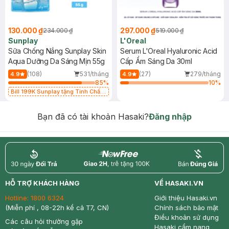
130.000 ₫
297.000 ₫
234.000 ₫
519.000 ₫
Sunplay
L'Oreal
Sữa Chống Nắng Sunplay Skin
Serum L'Oreal Hyaluronic Acid
Aqua Dưỡng Da Sáng Mịn 55g
Cấp Ẩm Sáng Da 30ml
(108)
531/tháng
(27)
279/tháng
4.9
4.9
85
%
10
%
Bill 199K Sunplay tặng Tinh Chất
Chống Nắng 7g trị giá 30K (SL có
hạn)
Bạn đã có tài khoản Hasaki?
Đăng nhập
return
nowfree
price
HỖ TRỢ KHÁCH HÀNG
VỀ HASAKI.VN
Hotline:
1800 6324
Giới thiệu Hasaki.vn
(Miễn phí , 08-22h kể cả T7, CN)
Chính sách bảo mật
Điều khoản sử dụng
Các câu hỏi thường gặp
Hasaki cẩm nang