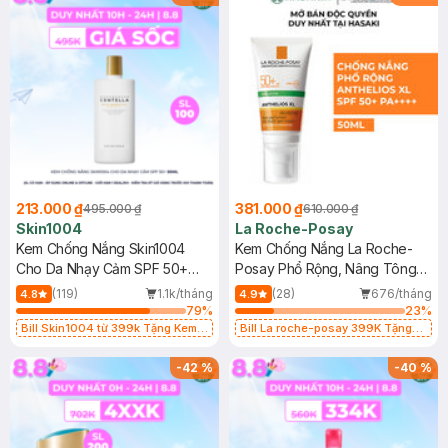
213.000 ₫
381.000 ₫
495.000 ₫
610.000 ₫
Skin1004
La Roche-Posay
Kem Chống Nắng Skin1004
Kem Chống Nắng La Roche-
Cho Da Nhạy Cảm SPF 50+
Posay Phổ Rộng, Nâng Tông
50ml
Kiềm Dầu 50ml
(119)
1.1k/tháng
(28)
676/tháng
4.8
4.9
79
%
23
%
Bill Skin1004 từ 399k Tặng Kem
Bill La roche-posay 399K Tặng
Chống Nắng Cho Da Nhạy Cảm
Gel rửa mặt da dầu nhạy cảm 50ml
SPF 50+ 20ml (SL Có Hạn)
(SL có hạn)
-
42
%
-
40
%