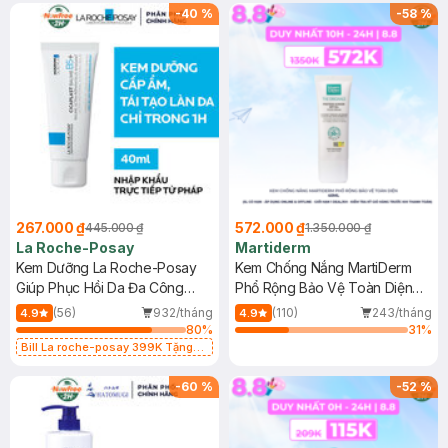
-
40
%
-
58
%
267.000 ₫
572.000 ₫
445.000 ₫
1.350.000 ₫
La Roche-Posay
Martiderm
Kem Dưỡng La Roche-Posay
Kem Chống Nắng MartiDerm
Giúp Phục Hồi Da Đa Công
Phổ Rộng Bảo Vệ Toàn Diện
Dụng 40ml
40ml
(56)
932/tháng
(110)
243/tháng
4.9
4.9
80
%
31
%
Bill La roche-posay 399K Tặng
Gel rửa mặt da dầu nhạy cảm 50ml
(SL có hạn)
-
60
%
-
52
%