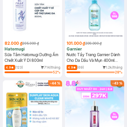
82.000 ₫
101.000 ₫
205.000 ₫
209.000 ₫
Hatomugi
Garnier
Sữa Tắm Hatomugi Dưỡng Ẩm
Nước Tẩy Trang Garnier Dành
Chiết Xuất Ý Dĩ 800ml
Cho Da Dầu Và Mụn 400ml
(Mới)
(123)
714/tháng
(69)
1.2k/tháng
4.9
4.9
52
%
28
%
-
44
%
-
43
%