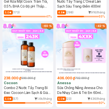
Gel Rửa Mặt Cosrx Tràm Trà,
Nước Tẩy Trang L'Oreal Làm
0.5% BHA Có Độ pH Thấp
Sạch Sâu Trang Điểm 400ml
150ml
(173)
(298)
916/tháng
5.0
4.8
41
%
65
%
-
60
%
-
42
%
238.000 ₫
406.000 ₫
590.000 ₫
702.000 ₫
Cocoon
Anessa
Combo 2 Nước Tẩy Trang Bí
Sữa Chống Nắng Anessa Cho
Đao Cocoon Làm Sạch & Giảm
Da Nhạy Cảm & Trẻ Em 60ml
Dầu 500ml
(Mới)
(57)
1.6k/tháng
(23)
436/tháng
5.0
5.0
51
%
60
%