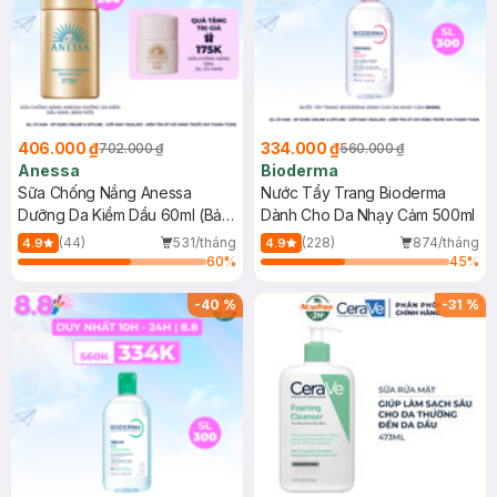
406.000 ₫
334.000 ₫
702.000 ₫
560.000 ₫
Anessa
Bioderma
Sữa Chống Nắng Anessa
Nước Tẩy Trang Bioderma
Dưỡng Da Kiềm Dầu 60ml (Bản
Dành Cho Da Nhạy Cảm 500ml
Mới)
(44)
531/tháng
(228)
874/tháng
4.9
4.9
60
%
45
%
-
40
%
-
31
%