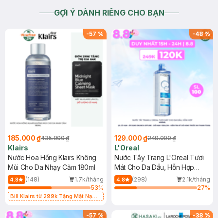
GỢI Ý DÀNH RIÊNG CHO BẠN
-
57
%
-
48
%
185.000 ₫
129.000 ₫
435.000 ₫
249.000 ₫
Klairs
L'Oreal
Nước Hoa Hồng Klairs Không
Nước Tẩy Trang L'Oreal Tươi
Mùi Cho Da Nhạy Cảm 180ml
Mát Cho Da Dầu, Hỗn Hợp
400ml
(148)
1.7k/tháng
(298)
2.1k/tháng
4.8
4.8
53
%
27
%
Bill Klairs từ 299k Tặng Mặt Nạ
Làm Dịu Da & Kiểm Soát Dầu Nhờn
25ml (SL Có Hạn)
-
57
%
-
38
%