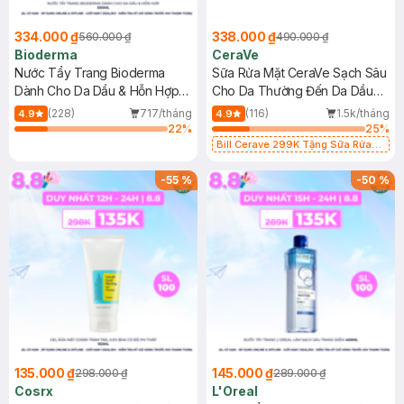
334.000 ₫
338.000 ₫
560.000 ₫
490.000 ₫
Bioderma
CeraVe
Nước Tẩy Trang Bioderma
Sữa Rửa Mặt CeraVe Sạch Sâu
Dành Cho Da Dầu & Hỗn Hợp
Cho Da Thường Đến Da Dầu
500ml
473ml
(228)
717/tháng
(116)
1.5k/tháng
4.9
4.9
22
%
25
%
Bill Cerave 299K Tặng Sữa Rửa
Mặt Cerave 30ml (SL có hạn)
-
55
%
-
50
%
135.000 ₫
145.000 ₫
298.000 ₫
289.000 ₫
Cosrx
L'Oreal