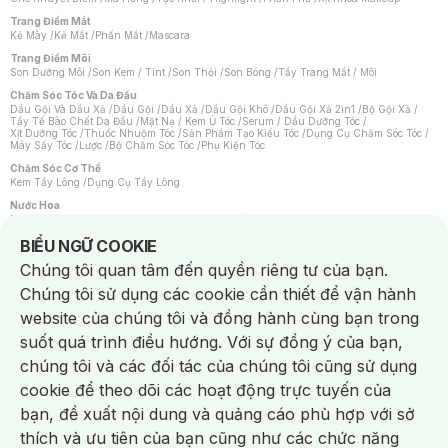
Trang Điểm Mắt
Kẻ Mày
/
Kẻ Mắt
/
Phấn Mắt
/
Mascara
Trang Điểm Môi
Son Dưỡng Môi
/
Son Kem / Tint
/
Son Thỏi
/
Son Bóng
/
Tẩy Trang Mắt / Môi
Chăm Sóc Tóc Và Da Đầu
Dầu Gội Và Dầu Xả
/
Dầu Gội
/
Dầu Xả
/
Dầu Gội Khô
/
Dầu Gội Xả 2in1
/
Bộ Gội Xả
/
Tẩy Tế Bào Chết Da Đầu
/
Mặt Nạ / Kem Ủ Tóc
/
Serum / Dầu Dưỡng Tóc
/
Xịt Dưỡng Tóc
/
Thuốc Nhuộm Tóc
/
Sản Phẩm Tạo Kiểu Tóc
/
Dụng Cụ Chăm Sóc Tóc
/
Máy Sấy Tóc
/
Lược
/
Bộ Chăm Sóc Tóc
/
Phụ Kiện Tóc
Chăm Sóc Cơ Thể
Kem Tẩy Lông
/
Dụng Cụ Tẩy Lông
Nước Hoa
Nước Hoa Nữ
/
Nước Hoa Nam
/
Nước Hoa Cao Cấp
/
Xịt Thơm Toàn Thân
/
Nước Hoa Vùng Kín
Notice about cookies usage
BIỂU NGỮ COOKIE
Chăm Sóc Cá Nhân
Chúng tôi quan tâm đến quyền riêng tư của bạn.
Chống Muỗi
/
Khẩu Trang
/
Máy Massage
/
Mặt Nạ Xông Hơi
/
Nước Rửa Tay
/
Sản Phẩm Chăm Sóc Khác
/
Bàn Chải Đánh Răng
/
Bàn Chải Điện
/
Chúng tôi sử dụng các cookie cần thiết để vận hành
Hỗ Trợ Trắng Răng
/
Kem Đánh Răng
/
Máy Tăm Nước
/
Nước Súc Miệng
/
Tăm / Chỉ Nha Khoa
/
Xịt Thơm Miệng
/
Dung Dịch Vệ Sinh
/
Dưỡng Vùng Kín
/
website của chúng tôi và đồng hành cùng bạn trong
Khăn Ướt Vệ Sinh Vùng Kín
/
Băng Vệ Sinh
/
Tampon
/
Bọt Cạo Râu
/
Dao Cạo Râu
/
Máy Cạo Râu
suốt quá trình điều hướng. Với sự đồng ý của bạn,
Vấn Đề Về Da
chúng tôi và các đối tác của chúng tôi cũng sử dụng
Da Dầu / Lỗ Chân Lông To
/
Da Khô / Mất Nước
/
Da Lão Hóa
/
Da Mụn
/
Da Nhạy Cảm / Kích Ứng
/
Da Xỉn Màu
/
Thâm / Nám / Tàn Nhang
/
cookie để theo dõi các hoạt động trực tuyến của
Quầng Thâm & Bọng Mắt
/
Sẹo
/
Viêm Da Cơ Địa
bạn, đề xuất nội dung và quảng cáo phù hợp với sở
Dụng Cụ / Phụ Kiện Chăm Sóc Da
Chat i
Bông Tẩy Trang
/
Khăn Lau Mặt Khô
/
Dụng Cụ / Máy Rửa Mặt
/
Máy Chăm Sóc Da
/
thích và ưu tiên của bạn cũng như các chức năng
Dụng Cụ Chăm Sóc Khác