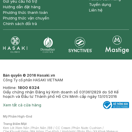
Gửi yêu cầu hỗ trợ
Tuyển dụng
Hướng dẫn đặt hàng
Liên hệ
Phương thức thanh toán
Phương thức vận chuyển
Chính sách đổi trả
Synctives
Clinic
Dermahair
Mastige
Bản quyền © 2016 Hasaki.vn
Công Ty cổ phần HASAKI VIETNAM
Hotline:
1800 6324
Giấy chứng nhận Đăng ký Kinh doanh số 0313612829 do Sở Kế
hoạch và Đầu tư Thành phố Hồ Chí Minh cấp ngày 13/01/2016
Xem tất cả cửa hàng
Mỹ Phẩm High-End
Trang Điểm Mặt
Kem Lót
/
Kem Nền
/
Phấn Nền
/
BB / CC Cream
/
Phấn Nước Cushion
/
Che Khuyết Điểm
/
Má Hồng
/
Tạo Khối / Highlight
/
Phấn Phủ
/
Xịt Khoá Makeup