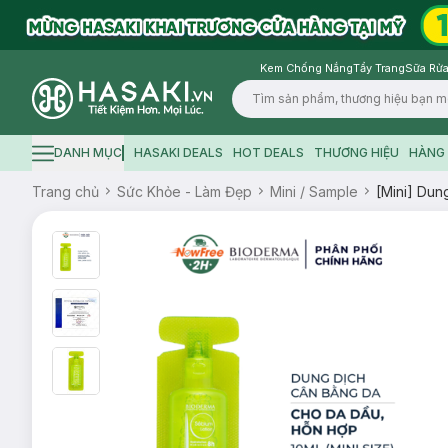
Kem Chống Nắng
Tẩy Trang
Sữa Rửa
Logo
DANH MỤC
HASAKI DEALS
HOT DEALS
THƯƠNG HIỆU
HÀNG 
Hamburger icon
Trang chủ
Sức Khỏe - Làm Đẹp
Mini / Sample
[Mini] Dun