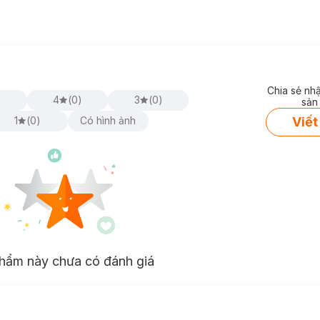
Chia sẻ nh
)
4
(
0
)
3
(
0
)
sản
Viết
1
(
0
)
Có hình ảnh
hẩm này chưa có đánh giá