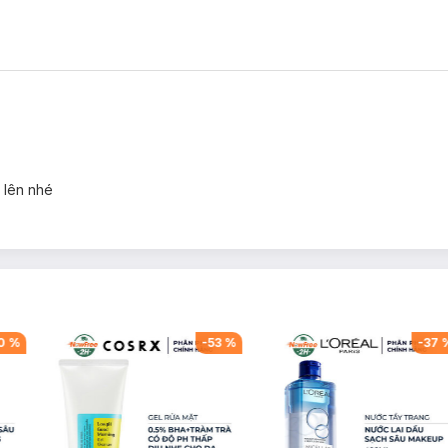
 lên nhé
0
%
-
53
%
-
37