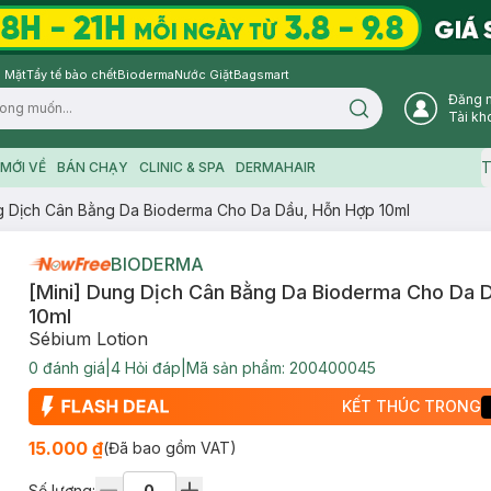
 Mặt
Tẩy tế bào chết
Bioderma
Nước Giặt
Bagsmart
Đăng 
Search icon
Tài kh
T
MỚI VỀ
BÁN CHẠY
CLINIC & SPA
DERMAHAIR
g Dịch Cân Bằng Da Bioderma Cho Da Dầu, Hỗn Hợp 10ml
BIODERMA
[Mini] Dung Dịch Cân Bằng Da Bioderma Cho Da 
10ml
Sébium Lotion
0
đánh giá
|
4
Hỏi đáp
|
Mã sản phẩm:
200400045
KẾT THÚC TRONG
15.000 ₫
(Đã bao gồm VAT)
Số lượng: