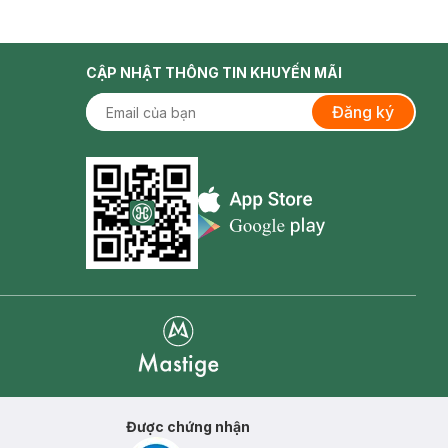
CẬP NHẬT THÔNG TIN KHUYẾN MÃI
Đăng ký
Appstore icon
Goolge Play icon
Mastige
Được chứng nhận