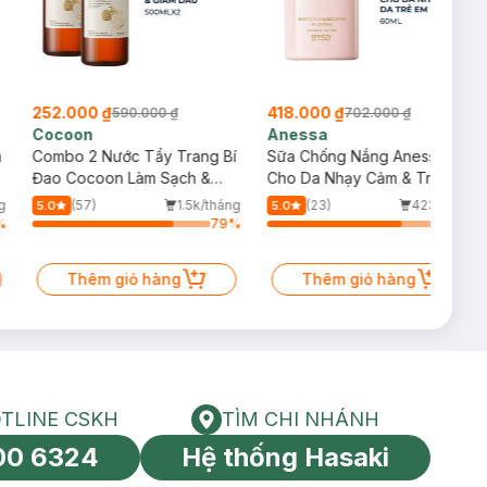
252.000 ₫
418.000 ₫
590.000 ₫
702.000 ₫
Cocoon
Anessa
m
Combo 2 Nước Tẩy Trang Bí
Sữa Chống Nắng Anessa
Đao Cocoon Làm Sạch &
Cho Da Nhạy Cảm & Trẻ Em
Giảm Dầu 500ml
60ml (Mới)
g
(57)
1.5k/tháng
(23)
423/tháng
5.0
5.0
%
79
%
75
%
Thêm giỏ hàng
Thêm giỏ hàng
TLINE CSKH
TÌM CHI NHÁNH
HOTLINE CSKH
Tìm chi nhánh
00 6324
Hệ thống Hasaki
tín toàn cầu