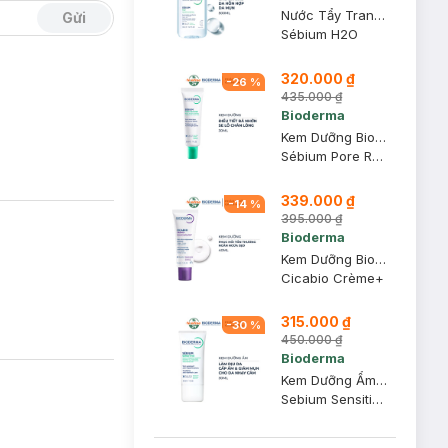
Nước Tẩy Trang Bioderma Dành Cho Da Dầu & Hỗn Hợp 500ml
Gửi
Sébium H2O
320.000 ₫
-
26
%
435.000 ₫
Bioderma
Kem Dưỡng Bioderma Giúp Se Khít Lỗ Chân Lông 30ml
Sébium Pore Refiner
339.000 ₫
-
14
%
395.000 ₫
Bioderma
Kem Dưỡng Bioderma Phục Hồi Da Tổn Thương Và Ngừa Sẹo 40ml
Cicabio Crème+
315.000 ₫
-
30
%
450.000 ₫
Bioderma
Kem Dưỡng Ẩm Bioderma Dành Cho Da Mụn, Nhạy Cảm 30ml
Sebium Sensitive Soothing Anti-Blemish Care