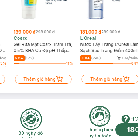
139.000 ₫
181.000 ₫
298.000 ₫
289.000 ₫
Cosrx
L'Oreal
h
Gel Rửa Mặt Cosrx Tràm Trà,
Nước Tẩy Trang L'Oreal Là
Da
0.5% BHA Có Độ pH Thấp
Sạch Sâu Trang Điểm 400ml
150ml
háng
(173)
(298)
734/thán
5.0
4.8
85
%
11
%
64
a
Thêm giỏ hàng
Thêm giỏ hàng
HO
18
n phí 2H
30 ngày đổi trả miễn phí
Thương hiệu uy 
Thương hiệu
30 ngày đổi
uy tín toàn