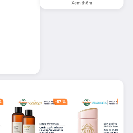
Xem thêm
%
-
57
%
-
40
%