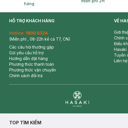
miễn phí 2H
hàng
HỖ TRỢ KHÁCH HÀNG
VỀ HA
Giới th
Hotline:
1800 6324
Chính 
(Miễn phí , 08-22h kể cả T7, CN)
Điều k
Các câu hỏi thường gặp
Hasaki
Gửi yêu cầu hỗ trợ
Tuyển 
Hướng dẫn đặt hàng
Liên hệ
Phương thức thanh toán
Phương thức vận chuyển
Chính sách đổi trả
Clinic
TOP TÌM KIẾM