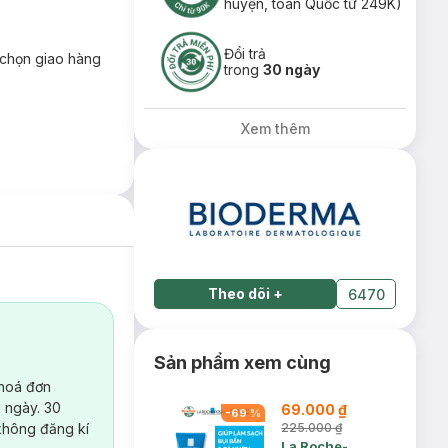
huyện, toàn Quốc từ 249K)
Đổi trả
chọn giao hàng
trong
30 ngày
Xem thêm
Theo dõi
+
6470
Sản phẩm xem cùng
 hoá đơn
 ngày. 30
69.000 ₫
-
69
%
không đăng kí
225.000 ₫
La Roche-