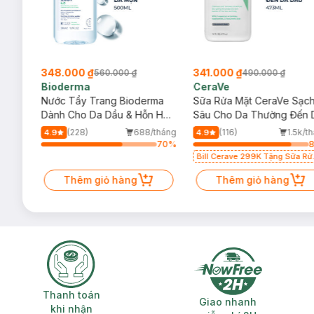
348.000 ₫
341.000 ₫
560.000 ₫
490.000 ₫
Bioderma
CeraVe
rma
Nước Tẩy Trang Bioderma
Sữa Rửa Mặt CeraVe Sạc
m
Dành Cho Da Dầu & Hỗn Hợp
Sâu Cho Da Thường Đến 
500ml
Dầu 473ml
/tháng
(228)
688/tháng
(116)
1.5k/t
4.9
4.9
70
%
70
%
Bill Cerave 299K Tặng Sữa Rử
Mặt Cerave 30ml (SL có hạn)
Thêm giỏ hàng
Thêm giỏ hàng
Thanh toán khi nhận hàng
Giao nhanh miễ
Thanh toán
Giao nhanh
khi nhận