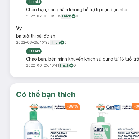
Hasaki
Chào bạn, sản phẩm không hỗ trợ trị mụn bạn nha
2022-07-03, 09:05
Thích
0
Vy
bn tuổi thì sài đc ạh
2022-06-25, 10:32
Thích
0
Hasaki
Chào bạn, bên mình khuyến khích sử dụng từ 18 tuổi trở
2022-06-25, 10:41
Thích
0
Có thể bạn thích
-
38
%
-
38
%
-
3