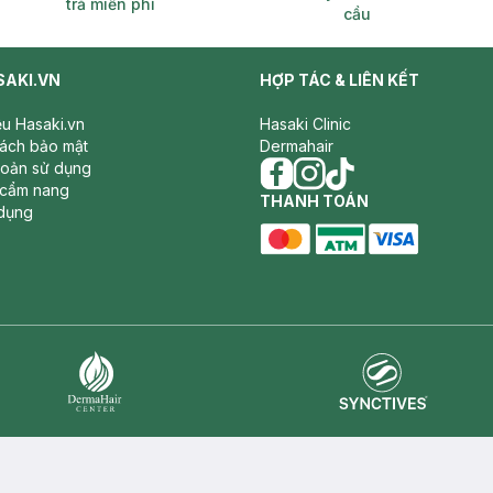
trả miễn phí
cầu
SAKI.VN
HỢP TÁC & LIÊN KẾT
iệu Hasaki.vn
Hasaki Clinic
sách bảo mật
Dermahair
hoản sử dụng
 cẩm nang
facebook
THANH TOÁN
instagram
tiktok
dụng
master card
ATM card
visa card
Synctives
Dermahair