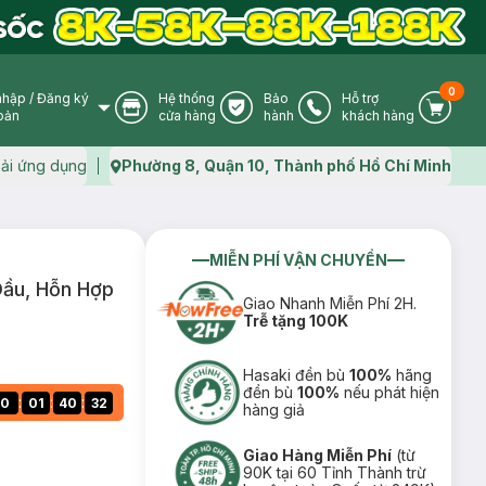
0
nhập
/
Đăng ký
Hệ thống
Bảo
Hỗ trợ
User Icon
Store Icon
Warranty Icon
Phone Icon
Cart I
oản
cửa hàng
hành
khách hàng
ải ứng dụng
Phường 8, Quận 10, Thành phố Hồ Chí Minh
Map icon
MIỄN PHÍ VẬN CHUYỂN
Dầu, Hỗn Hợp
Giao Nhanh Miễn Phí 2H.
Trễ tặng 100K
Hasaki đền bù
100%
hãng
đền bù
100%
nếu phát hiện
:
:
:
0
01
40
31
hàng giả
Giao Hàng Miễn Phí
(từ
90K tại 60 Tỉnh Thành trừ