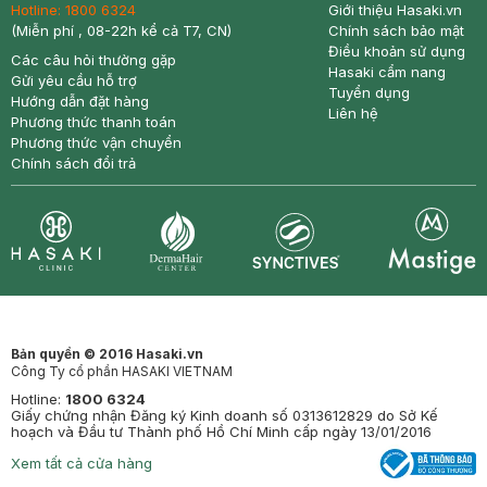
Hotline:
1800 6324
Giới thiệu Hasaki.vn
(Miễn phí , 08-22h kể cả T7, CN)
Chính sách bảo mật
Điều khoản sử dụng
Các câu hỏi thường gặp
Hasaki cẩm nang
Gửi yêu cầu hỗ trợ
Tuyển dụng
Hướng dẫn đặt hàng
Liên hệ
Phương thức thanh toán
Phương thức vận chuyển
Chính sách đổi trả
Synctives
Clinic
Dermahair
Mastige
Bản quyền © 2016 Hasaki.vn
Công Ty cổ phần HASAKI VIETNAM
Hotline:
1800 6324
Giấy chứng nhận Đăng ký Kinh doanh số 0313612829 do Sở Kế
hoạch và Đầu tư Thành phố Hồ Chí Minh cấp ngày 13/01/2016
Xem tất cả cửa hàng