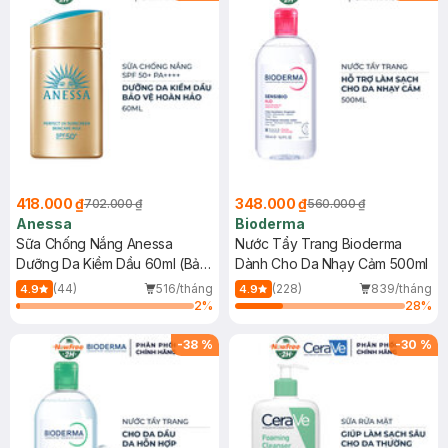
418.000 ₫
348.000 ₫
702.000 ₫
560.000 ₫
Anessa
Bioderma
Sữa Chống Nắng Anessa
Nước Tẩy Trang Bioderma
Dưỡng Da Kiềm Dầu 60ml (Bản
Dành Cho Da Nhạy Cảm 500ml
Mới)
(44)
516/tháng
(228)
839/tháng
4.9
4.9
2
%
28
%
-
38
%
-
30
%