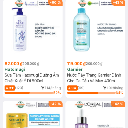
(SL có hạn)
-
60
%
-
43
%
82.000 ₫
119.000 ₫
205.000 ₫
209.000 ₫
Hatomugi
Garnier
Sữa Tắm Hatomugi Dưỡng Ẩm
Nước Tẩy Trang Garnier Dành
Chiết Xuất Ý Dĩ 800ml
Cho Da Dầu Và Mụn 400ml
(Mới)
(123)
714/tháng
(69)
1.0k/tháng
4.9
4.9
52
%
64
%
-
42
%
-
42
%