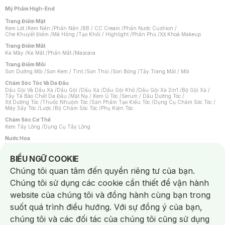
Mỹ Phẩm High-End
Trang Điểm Mặt
Kem Lót
/
Kem Nền
/
Phấn Nền
/
BB / CC Cream
/
Phấn Nước Cushion
/
Che Khuyết Điểm
/
Má Hồng
/
Tạo Khối / Highlight
/
Phấn Phủ
/
Xịt Khoá Makeup
Trang Điểm Mắt
Kẻ Mày
/
Kẻ Mắt
/
Phấn Mắt
/
Mascara
Trang Điểm Môi
Son Dưỡng Môi
/
Son Kem / Tint
/
Son Thỏi
/
Son Bóng
/
Tẩy Trang Mắt / Môi
Chăm Sóc Tóc Và Da Đầu
Dầu Gội Và Dầu Xả
/
Dầu Gội
/
Dầu Xả
/
Dầu Gội Khô
/
Dầu Gội Xả 2in1
/
Bộ Gội Xả
/
Tẩy Tế Bào Chết Da Đầu
/
Mặt Nạ / Kem Ủ Tóc
/
Serum / Dầu Dưỡng Tóc
/
Xịt Dưỡng Tóc
/
Thuốc Nhuộm Tóc
/
Sản Phẩm Tạo Kiểu Tóc
/
Dụng Cụ Chăm Sóc Tóc
/
Máy Sấy Tóc
/
Lược
/
Bộ Chăm Sóc Tóc
/
Phụ Kiện Tóc
Chăm Sóc Cơ Thể
Kem Tẩy Lông
/
Dụng Cụ Tẩy Lông
Nước Hoa
Nước Hoa Nữ
/
Nước Hoa Nam
/
Nước Hoa Cao Cấp
/
Xịt Thơm Toàn Thân
/
Nước Hoa Vùng Kín
Notice about cookies usage
BIỂU NGỮ COOKIE
Chăm Sóc Cá Nhân
Chúng tôi quan tâm đến quyền riêng tư của bạn.
Chống Muỗi
/
Khẩu Trang
/
Máy Massage
/
Mặt Nạ Xông Hơi
/
Nước Rửa Tay
/
Sản Phẩm Chăm Sóc Khác
/
Bàn Chải Đánh Răng
/
Bàn Chải Điện
/
Chúng tôi sử dụng các cookie cần thiết để vận hành
Hỗ Trợ Trắng Răng
/
Kem Đánh Răng
/
Máy Tăm Nước
/
Nước Súc Miệng
/
Tăm / Chỉ Nha Khoa
/
Xịt Thơm Miệng
/
Dung Dịch Vệ Sinh
/
Dưỡng Vùng Kín
/
website của chúng tôi và đồng hành cùng bạn trong
Khăn Ướt Vệ Sinh Vùng Kín
/
Băng Vệ Sinh
/
Tampon
/
Bọt Cạo Râu
/
Dao Cạo Râu
/
Máy Cạo Râu
suốt quá trình điều hướng. Với sự đồng ý của bạn,
Vấn Đề Về Da
chúng tôi và các đối tác của chúng tôi cũng sử dụng
Da Dầu / Lỗ Chân Lông To
/
Da Khô / Mất Nước
/
Da Lão Hóa
/
Da Mụn
/
Da Nhạy Cảm / Kích Ứng
/
Da Xỉn Màu
/
Thâm / Nám / Tàn Nhang
/