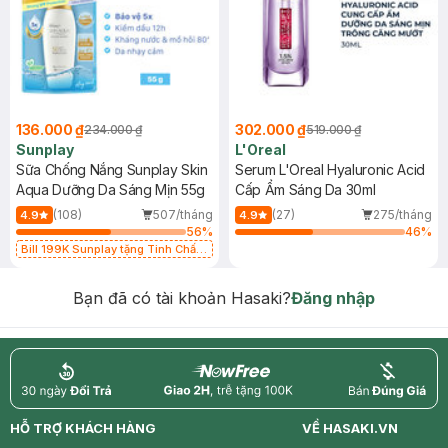
136.000 ₫
302.000 ₫
234.000 ₫
519.000 ₫
Sunplay
L'Oreal
Sữa Chống Nắng Sunplay Skin
Serum L'Oreal Hyaluronic Acid
Aqua Dưỡng Da Sáng Mịn 55g
Cấp Ẩm Sáng Da 30ml
(108)
507/tháng
(27)
275/tháng
4.9
4.9
56
%
46
%
Bill 199K Sunplay tặng Tinh Chất
Chống Nắng 7g trị giá 30K (SL có
hạn)
Bạn đã có tài khoản Hasaki?
Đăng nhập
return
nowfree
price
HỖ TRỢ KHÁCH HÀNG
VỀ HASAKI.VN