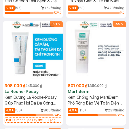
Đao Cocoon Làm Sạch & Giảm
Da Nhạy Cảm & Trẻ Em 60ml
Dầu 500ml
(Mới)
(57)
1.5k/tháng
(23)
423/tháng
5.0
5.0
52
%
1
%
-
31
%
-
55
%
308.000 ₫
601.000 ₫
445.000 ₫
1.350.000 ₫
La Roche-Posay
Martiderm
Kem Dưỡng La Roche-Posay
Kem Chống Nắng MartiDerm
Giúp Phục Hồi Da Đa Công
Phổ Rộng Bảo Vệ Toàn Diện
Dụng 40ml
40ml
(56)
808/tháng
(110)
231/tháng
4.9
4.9
64
%
62
%
Bill La roche-posay 399K Tặng
Gel rửa mặt da dầu nhạy cảm 50ml