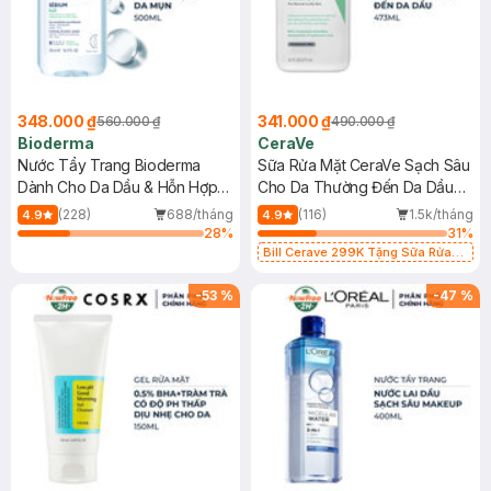
348.000 ₫
341.000 ₫
560.000 ₫
490.000 ₫
Bioderma
CeraVe
Nước Tẩy Trang Bioderma
Sữa Rửa Mặt CeraVe Sạch Sâu
Dành Cho Da Dầu & Hỗn Hợp
Cho Da Thường Đến Da Dầu
500ml
473ml
(228)
688/tháng
(116)
1.5k/tháng
4.9
4.9
28
%
31
%
Bill Cerave 299K Tặng Sữa Rửa
Mặt Cerave 30ml (SL có hạn)
-
53
%
-
47
%