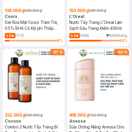
139.000 ₫
153.000 ₫
298.000 ₫
289.000 ₫
Cosrx
L'Oreal
Gel Rửa Mặt Cosrx Tràm Trà,
Nước Tẩy Trang L'Oreal Làm
0.5% BHA Có Độ pH Thấp
Sạch Sâu Trang Điểm 400ml
150ml
(173)
(298)
868/tháng
5.0
4.8
9
%
64
%
-
57
%
-
40
%
252.000 ₫
418.000 ₫
590.000 ₫
702.000 ₫
Cocoon
Anessa
Combo 2 Nước Tẩy Trang Bí
Sữa Chống Nắng Anessa Cho