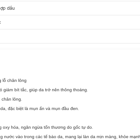
hợp dầu
c
 lỗ chân lông
BHA Liquid Exfoliant
chính hãng đã có tại
Hasaki
với các dung tích c
ó giảm bít tắc, giúp da trở nên thông thoáng.
ỗ chân lông.
n da, đặc biệt là mụn ẩn và mụn đầu đen.
g oxy hóa, ngăn ngừa tổn thương do gốc tự do.
g nước vào trong các tế bào da, mang lại làn da mịn màng, khỏe mạn