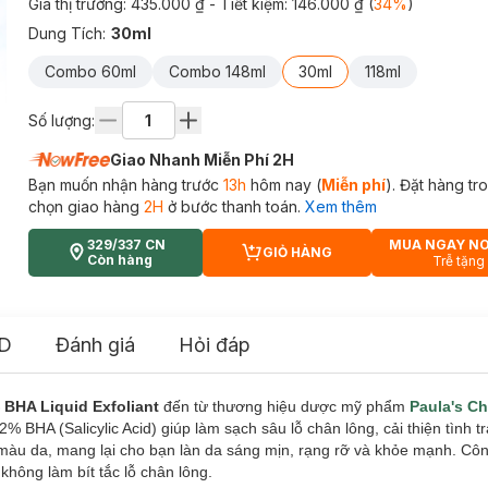
Giá thị trường:
435.000 ₫
- Tiết kiệm:
146.000 ₫
(
34
%
)
Dung Tích
:
30ml
Combo 60ml
Combo 148ml
30ml
118ml
Số lượng:
Giao Nhanh Miễn Phí 2H
Bạn muốn nhận hàng trước
13h
hôm nay (
Miễn phí
). Đặt hàng t
chọn giao hàng
2H
ở bước thanh toán.
Xem thêm
329/337 CN
MUA NGAY N
GIỎ HÀNG
CART PLUS ICON
Còn hàng
Trễ tặng
D
Đánh giá
Hỏi đáp
 BHA Liquid Exfoliant
đến từ thương hiệu dược mỹ phẩm
Paula's C
% BHA (Salicylic Acid) giúp làm sạch sâu lỗ chân lông, cải thiện tình 
màu da, mang lại cho bạn làn da sáng mịn, rạng rỡ và khỏe mạnh. Cô
hông làm bít tắc lỗ chân lông.