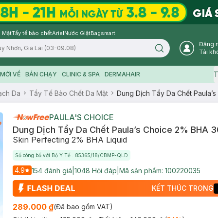
 Mặt
Tẩy tế bào chết
Ariel
Nước Giặt
Bagsmart
Đăng 
Search icon
Tài kh
T
MỚI VỀ
BÁN CHẠY
CLINIC & SPA
DERMAHAIR
ạch Da
Tẩy Tế Bào Chết Da Mặt
Dung Dịch Tẩy Da Chết Paula’
PAULA'S CHOICE
Dung Dịch Tẩy Da Chết Paula’s Choice 2% BHA 
Skin Perfecting 2% BHA Liquid
Số công bố với Bộ Y Tế : 85365/18/CBMP-QLD
4.9
154
đánh giá
|
1048
Hỏi đáp
|
Mã sản phẩm:
100220035
KẾT THÚC TRONG
289.000 ₫
(Đã bao gồm VAT)