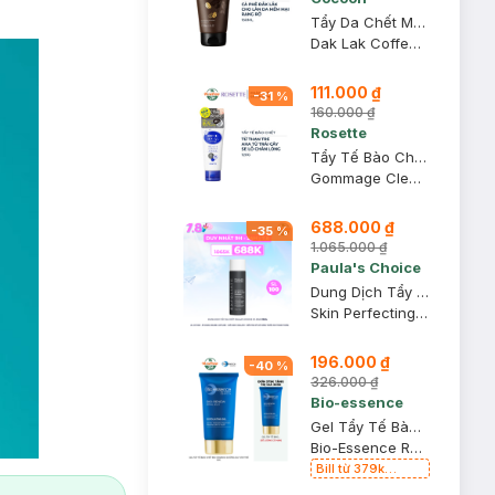
Tẩy Da Chết Mặt Cocoon Cà Phê Đắk Lắk 150ml
Dak Lak Coffee Face Polish
111.000 ₫
-
31
%
160.000 ₫
Rosette
Tẩy Tế Bào Chết Rosette Thu Nhỏ Lỗ Chân Lông 120g
Gommage Clear Peel
688.000 ₫
-
35
%
1.065.000 ₫
Paula's Choice
Dung Dịch Tẩy Da Chết Paula’s Choice 2% BHA 118ml
Skin Perfecting 2% BHA Liquid
196.000 ₫
-
40
%
326.000 ₫
Bio-essence
Gel Tẩy Tế Bào Chết Bio-essence Dưỡng Da Tươi Trẻ 60g
Bio-Essence Renew Exfoliating Gel
Bill từ 379k
Bioessence tặng