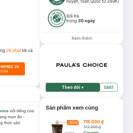
huyện, toàn Quốc từ 249K)
Đổi trả
trong
30 ngày
Xem thêm
rong
29 phút
tới và
OWFREE 2H
 100k
Theo dõi
+
5861
Sản phẩm xem cùng
hoice
nổi tiếng của
trạng mụn ẩn -
118.000 ₫
ng thức sản
-
31
%
172.000 ₫
Cocoon