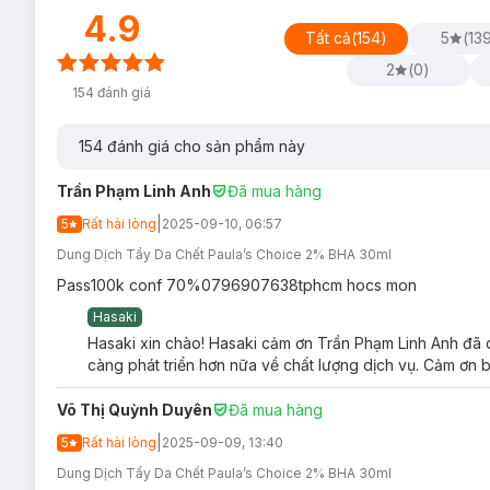
4.9
Tất cả
(
154
)
5
(
13
2
(
0
)
154
đánh giá
154
đánh giá cho sản phẩm này
Trần Phạm Linh Anh
Đã mua hàng
|
5
Rất hài lòng
2025-09-10, 06:57
Dung Dịch Tẩy Da Chết Paula’s Choice 2% BHA 30ml
Pass100k conf 70%0796907638tphcm hocs mon
Hasaki
Hasaki xin chào! Hasaki cảm ơn Trần Phạm Linh Anh đã d
càng phát triển hơn nữa về chất lượng dịch vụ. Cảm ơn b
Võ Thị Quỳnh Duyên
Đã mua hàng
|
5
Rất hài lòng
2025-09-09, 13:40
Dung Dịch Tẩy Da Chết Paula’s Choice Skin Pe
Dung Dịch Tẩy Da Chết Paula’s Choice 2% BHA 30ml
Sản phẩm phù hợp cho mọi loại da.