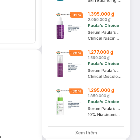
Skin Balancing Pore-Reducing Toner
1.395.000 ₫
-
32
%
2.050.000 ₫
Paula's Choice
Serum Paula's Choice Se Khít Lỗ Chân Lông Tối Ưu 20ml
Clinical Niacinamide 20% Treatment
1.277.000 ₫
-
20
%
1.599.000 ₫
Paula's Choice
Serum Paula's Choice Làm Mờ Thâm Nám Và Đều Màu Da 30ml
Clinical Discoloration Repair Serum
ho bạn lựa chọn:
1.295.000 ₫
-
30
%
1.850.000 ₫
Paula's Choice
Serum Paula’s Choice Sáng Da, Giúp Se Lỗ Chân Lông 20ml
10% Niacinamide Booster
Xem thêm
h.