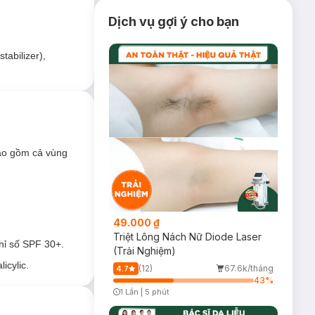
Dịch vụ gợi ý cho bạn
tabilizer),
bao gồm cả vùng
49.000 ₫
Triệt Lông Nách Nữ Diode Laser
hỉ số SPF 30+.
(Trải Nghiệm)
icylic.
(12)
67.6k/tháng
4.7
43
%
1 Lần
|
5 phút
Timer Gray Icon