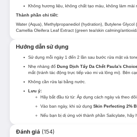
Không hương liệu, không chất tạo màu, không làm mài 
Thành phần chi tiết:
Water (Aqua), Methylpropanediol (hydration), Butylene Glycol (hy
Camellia Oleifera Leaf Extract (green tea/skin calming/antioxi
Hướng dẫn sử dụng
Sử dụng mỗi ngày 1 đến 2 lần sau bước rửa mặt và tone
Nhẹ nhàng đổ
Dung Dịch Tẩy Da Chết Paula’s Choic
mắt (tránh tác động trực tiếp vào mi và lông mi). Bên cạ
Không cần rửa lại bằng nước.
Lưu ý:
Hãy bắt đầu từ từ: Áp dụng cách ngày và theo dõi
Vào ban ngày, khi sử dụng
Skin Perfecting 2% 
Nếu bạn bị dị ứng với thành phần Salicylate, hãy h
Đánh giá
(
154
)