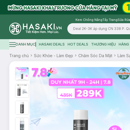
Kem Chống Nắng
Tẩy Trang
Sữa Rửa
Logo
DANH MỤC
HASAKI DEALS
HOT DEALS
THƯƠNG HIỆU
HÀNG 
Hamburger icon
Trang chủ
Sức Khỏe - Làm Đẹp
Chăm Sóc Da Mặt
Làm S