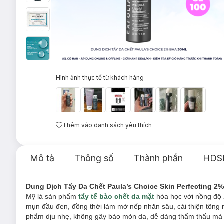
Hình ảnh thực tế từ khách hàng
Thêm vào danh sách yêu thích
Mô tả
Thông số
Thành phần
HDS
Dung Dịch Tẩy Da Chết Paula’s Choice Skin Perfecting 2%
Mỹ là sản phẩm
tẩy tế bào chết da mặt
hóa học với nồng độ 2
mụn đầu đen, đồng thời làm mờ nếp nhăn sâu, cải thiện tông 
phẩm dịu nhẹ, không gây bào mòn da, dễ dàng thẩm thấu mà k