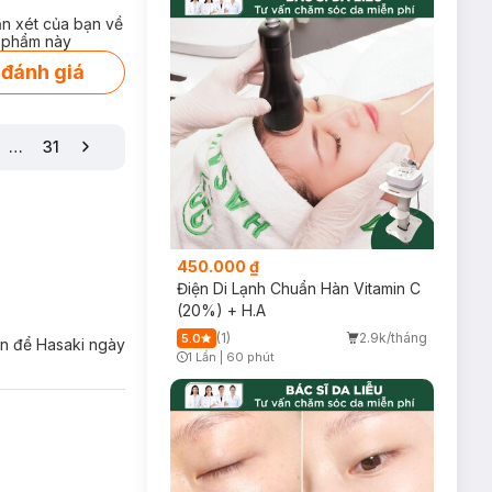
ận xét của bạn về
 phẩm này
 đánh giá
…
31
450.000 ₫
Điện Di Lạnh Chuẩn Hàn Vitamin C
(20%) + H.A
(1)
2.9k/tháng
5.0
ớn để Hasaki ngày
1 Lần
|
60 phút
Timer Gray Icon
da nào?