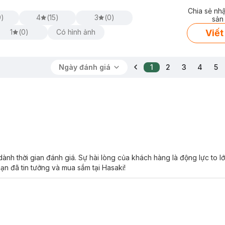
Chia sẻ nh
9
)
4
(
15
)
3
(
0
)
sản
Viết
1
(
0
)
Có hình ảnh
Ngày đánh giá
1
2
3
4
5
ành thời gian đánh giá. Sự hài lòng của khách hàng là động lực to l
ạn đã tin tưởng và mua sắm tại Hasaki!
rfecting 2% BHA Liquid Exfoliant phù hợp với loại 