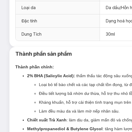
Loại da
Da dầu/Hỗn 
Đặc tính
Dạng hoá họ
Dung Tích
30ml
Thành phần sản phẩm
Thành phần chính:
2% BHA (Salicylic Acid):
thẩm thấu tác động sâu xuống
Hiện sản phẩm
Dung Dịch Tẩy Da Chết Paula’s Choice 2% 
Loại bỏ tế bào chết và các tạp chất tồn đọng, từ đ
30ml (trial size)
Điều tiết lượng bã nhờn dư thừa, hỗ trợ thu nhỏ l
118ml (full size)
Kháng khuẩn, hỗ trợ cải thiện tình trạng mụn trê
Combo 60ml (30mlx2)
Làm đều màu da và làm mờ nếp nhăn sâu.
Combo 236ml (118mlx2)
Chiết
xuất Trà Xanh
:
làm dịu da, giảm mẩn đỏ và chốn
Combo 148ml (118ml+30ml)
Methylpropanediol & Butylene Glycol
:
tăng hàm lượn