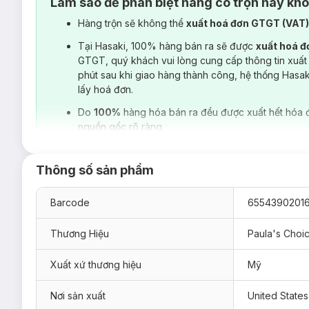
Làm sao để phân biệt hàng có trộn hay kh
Hàng trộn sẽ không thể
xuất hoá đơn GTGT (VAT
Tại Hasaki, 100% hàng bán ra sẽ được
xuất hoá 
GTGT, quý khách vui lòng cung cấp thông tin xuất
phút sau khi giao hàng thành công, hệ thống Hasa
lấy hoá đơn.
Do
100%
hàng hóa bán ra đều được xuất hết hóa 
nguồn gốc rõ ràng.
Thông số sản phẩm
Barcode
6554390201
Thương Hiệu
Paula's Choi
Xuất xứ thương hiệu
Mỹ
Nơi sản xuất
United States