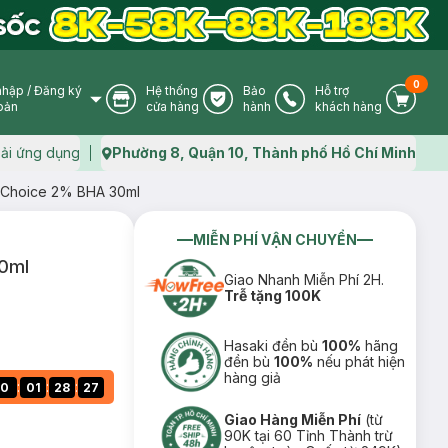
0
nhập
/
Đăng ký
Hệ thống
Bảo
Hỗ trợ
User Icon
Store Icon
Warranty Icon
Phone Icon
Cart I
oản
cửa hàng
hành
khách hàng
ải ứng dụng
Phường 8, Quận 10, Thành phố Hồ Chí Minh
Map icon
s Choice 2% BHA 30ml
MIỄN PHÍ VẬN CHUYỂN
30ml
Giao Nhanh Miễn Phí 2H.
Trễ tặng 100K
Hasaki đền bù
100%
hãng
đền bù
100%
nếu phát hiện
hàng giả
:
:
:
0
01
28
26
Giao Hàng Miễn Phí
(từ
90K tại 60 Tỉnh Thành trừ