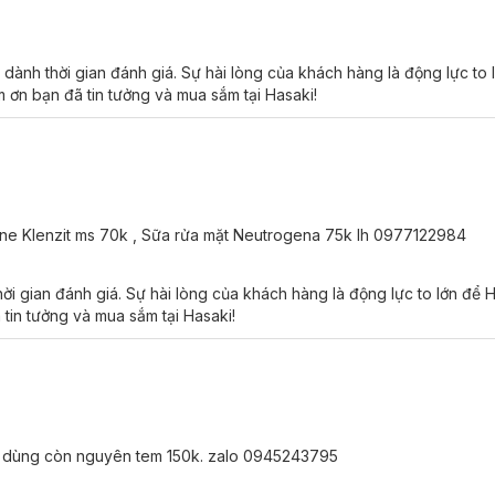
la’s Choice Skin Perfecting 2% BHA Liquid Exfolian
ành thời gian đánh giá. Sự hài lòng của khách hàng là động lực to 
 ơn bạn đã tin tưởng và mua sắm tại Hasaki!
la’s Choice Skin Perfecting 2% BHA Liquid Exfoliant
lane Klenzit ms 70k , Sữa rửa mặt Neutrogena 75k lh 0977122984
ẩy tế bào chết hóa học, tan trong dầu và có khả năng thẩm thấu sâu x
i gian đánh giá. Sự hài lòng của khách hàng là động lực to lớn để
ó giảm bít tắc, giúp da trở nên thông thoáng.
 tin tưởng và mua sắm tại Hasaki!
ỗ chân lông.
hỗ trợ cải thiện tình trạng mụn trên da, đặc biệt là mụn ẩn và mụn đầu
n đỏ và chống oxy hóa, ngăn ngừa tổn thương do gốc tự do.
hưa dùng còn nguyên tem 150k. zalo 0945243795
, Butylene Glycol
bằng cách tăng hàm lượng nước vào trong các tế 