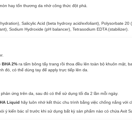
mòn hay tổn thương da nhờ công thức đột phá.
dration), Salicylic Acid (beta hydroxy acid/exfoliant), Polysorbate 20 (s
dant), Sodium Hydroxide (pH balancer), Tetrasodium EDTA (stabilizer).
r.
e BHA 2%
ra tấm bông tẩy trang rồi thoa đều lên toàn bộ khuôn mặt, 
nh đó, có thể dùng tay để apply trực tiếp lên da.
 phản ứng trên da, sau đó có thể sử dụng tối đa 2 lần mỗi ngày.
BHA Liquid
hãy luôn nhớ kết thúc chu trình bằng việc chống nắng với c
ỏi ý kiến bác sĩ trước khi sử dụng bất kỳ sản phẩm nào có chứa Axit Sal