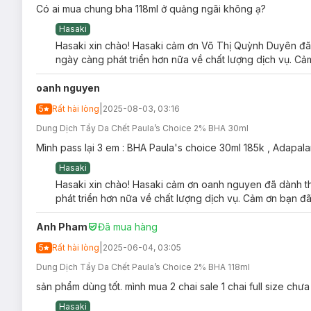
Có ai mua chung bha 118ml ở quảng ngãi không ạ?
Đối tượng sử dụng Dung Dịch Tẩy Da Chết Pau
Hasaki
Da dễ tắc lỗ chân lông.
Hasaki xin chào! Hasaki cảm ơn Võ Thị Quỳnh Duyên đã d
Da mụn
đầu đen.
ngày càng phát triển hơn nữa về chất lượng dịch vụ. Cảm
Da dầu thừa - lỗ chân lông to
.
oanh nguyen
Da lão hóa, có nếp nhăn.
|
5
Rất hài lòng
2025-08-03, 03:16
Da không đều màu.
Dung Dịch Tẩy Da Chết Paula’s Choice 2% BHA 30ml
Ưu thế nổi bật của Dung Dịch Tẩy Da Chết Pau
Mình pass lại 3 em : BHA Paula's choice 30ml 185k , Adapa
Chứa nồng đ
ộ 2% BHA (Salicylic Acid)
là thành phần t
Hasaki
để mang lại những hiệu quả tuyệt vời cho da:
Hasaki xin chào! Hasaki cảm ơn oanh nguyen đã dành thờ
Loại bỏ tế bào chết và các tạp chất tồn đọng, từ đ
phát triển hơn nữa về chất lượng dịch vụ. Cảm ơn bạn đã
Điều tiết lượng bã nhờn dư thừa, hỗ trợ thu nhỏ l
Anh Pham
Đã mua hàng
Có hoạt tính tương tự như một chất kháng khuẩn, 
|
5
Rất hài lòng
2025-06-04, 03:05
Làm đều màu da và làm mờ nếp nhăn sâu.
Dung Dịch Tẩy Da Chết Paula’s Choice 2% BHA 118ml
Bổ sung
chiết xuất Trà Xanh
giúp làm dịu da, giảm mẩ
sản phẩm dùng tốt. mình mua 2 chai sale 1 chai full size c
Cung cấp độ ẩm với các thành phần
Methylpropanediol
Hasaki