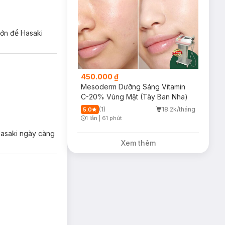
t:
lớn để Hasaki
450.000 ₫
Mesoderm Dưỡng Sáng Vitamin
C-20% Vùng Mặt (Tây Ban Nha)
:
(1)
18.2k/tháng
5.0
uống lỗ chân lông
1 lần
|
61 phút
Timer Gray Icon
 Hasaki ngày càng
Xem thêm
 đen.
bào da, mang lại