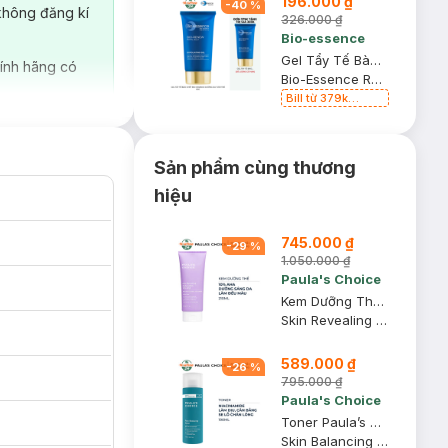
196.000 ₫
-
40
%
không đăng kí
326.000 ₫
Bio-essence
Gel Tẩy Tế Bào Chết Bio-essence Dưỡng Da Tươi Trẻ 60g
ính hãng có
Bio-Essence Renew Exfoliating Gel
Bill từ 379k
Bioessence tặng
Gel Tẩy Tế Bào
Chết 60g
Sản phẩm cùng thương
hiệu
745.000 ₫
-
29
%
1.050.000 ₫
Paula's Choice
Kem Dưỡng Thể Paula’s Choice 10% AHA Làm Sáng Da 210ml
Skin Revealing Body Lotion with 10% AHA
589.000 ₫
-
26
%
795.000 ₫
Paula's Choice
Toner Paula’s Choice Điều Chỉnh Lỗ Chân Lông 190ml
Skin Balancing Pore-Reducing Toner