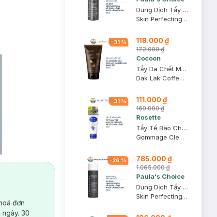
Dung Dịch Tẩy Da Chết Paula’s Choice 2% BHA 30ml
Skin Perfecting 2% BHA Liquid
118.000 ₫
-
31
%
172.000 ₫
Cocoon
Tẩy Da Chết Mặt Cocoon Cà Phê Đắk Lắk 150ml
Dak Lak Coffee Face Polish
111.000 ₫
-
31
%
160.000 ₫
Rosette
Tẩy Tế Bào Chết Rosette Thu Nhỏ Lỗ Chân Lông 120g
Gommage Clear Peel
785.000 ₫
-
26
%
1.065.000 ₫
Paula's Choice
Dung Dịch Tẩy Da Chết Paula’s Choice 2% BHA 118ml
Skin Perfecting 2% BHA Liquid
 hoá đơn
 ngày. 30