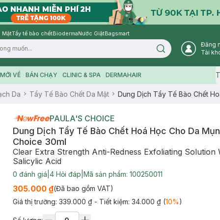
 Mặt
Tẩy tế bào chết
Bioderma
Nước Giặt
Bagsmart
Đăng 
Search icon
Tài kh
T
MỚI VỀ
BÁN CHẠY
CLINIC & SPA
DERMAHAIR
ạch Da
Tẩy Tế Bào Chết Da Mặt
Dung Dịch Tẩy Tế Bào Chết Ho
PAULA'S CHOICE
Dung Dịch Tẩy Tế Bào Chết Hoá Học Cho Da Mụn 
Choice 30ml
Clear Extra Strength Anti-Redness Exfoliating Solution
Salicylic Acid
0
đánh giá
|
4
Hỏi đáp
|
Mã sản phẩm:
100250011
305.000 ₫
(Đã bao gồm VAT)
Giá thị trường:
339.000 ₫
- Tiết kiệm:
34.000 ₫
(
10
%
)