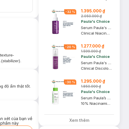
1.395.000 ₫
-
32
%
s Choice Clear
2.050.000 ₫
ình trạng mụn hiệu
Paula's Choice
Serum Paula's Choice Se Khít Lỗ Chân Lông Tối Ưu 20ml
Clinical Niacinamide 20% Treatment
1.277.000 ₫
-
20
%
1.599.000 ₫
texture-
Paula's Choice
stabilizer).
Serum Paula's Choice Làm Mờ Thâm Nám Và Đều Màu Da 30ml
Clinical Discoloration Repair Serum
1.295.000 ₫
-
30
%
g độ ẩm thật tốt.
1.850.000 ₫
Paula's Choice
Serum Paula’s Choice Sáng Da, Giúp Se Lỗ Chân Lông 20ml
10% Niacinamide Booster
ận xét của bạn về
Xem thêm
 phẩm này