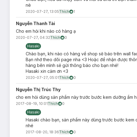
nè
2020-07-27, 13:05
Thích
1
Nguyễn Thanh Tài
Cho em hỏi khi nào có hàng ạ
2020-07-27, 04:32
Thích
0
Hasaki
Sản phẩm chứa nồng độ
2% Salicylic Acid
(BHA)
hoà tan đượ
chết ưu việt, làm mềm bã nhờn, giải phóng bít tắc, hỗ trợ điề
Chào bạn, khi nào có hàng về shop sẽ báo trên wall fac
Bạn nhớ theo dõi page nha <3 Hoặc để nhận được thông
xuất Trà Xanh (Green Tea) có đặc tính chống oxy hóa mạnh, k
hàng bên mình sẽ gửi thông báo cho bạn nhé!
Hasaki xin cảm ơn <3
2020-07-27, 05:01
Thích
0
Nguyễn Thị Trúc Thy
Kết cấu sản phẩm dạng lỏng (liquid) thông minh và siêu dịu 
cho em hỏi dùng sản phẩm này trước bước kem dưỡng ẩm h
ngày dài.
2017-08-19, 10:01
Thích
0
Không như các sản phẩm làm giảm mụn khác trên thị trường,
Hasaki
cồn, hương liệu, chất tạo màu giúp hạn chế khả năng gây kíc
Hasaki chào bạn, sản phẩm này dùng trước bước kem d
da.
nhé
2017-08-20, 18:36
Thích
0
Hiện
Dung Dịch Tẩy Tế Bào Chết Hoá Học Cho Da Mụn Paula