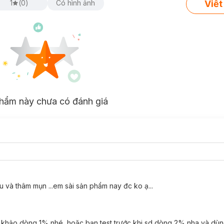
Viết
1
(
0
)
Có hình ảnh
hẩm này chưa có đánh giá
 và thâm mụn ...em sài sản phẩm nay đc ko ạ...
 khảo dòng 1% nhé, hoặc bạn test trước khi sd dòng 2% nha và dùng