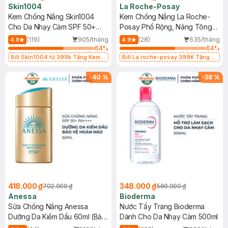
Skin1004
La Roche-Posay
Kem Chống Nắng Skin1004
Kem Chống Nắng La Roche-
Cho Da Nhạy Cảm SPF 50+
Posay Phổ Rộng, Nâng Tông
50ml
Kiềm Dầu 50ml
(119)
905/tháng
(28)
635/tháng
4.8
4.9
64
%
64
%
Bill Skin1004 từ 399k Tặng Kem
Bill La roche-posay 399K Tặng
Chống Nắng Cho Da Nhạy Cảm
Gel rửa mặt da dầu nhạy cảm 50ml
SPF 50+ 20ml (SL Có Hạn)
(SL có hạn)
-
40
%
-
38
%
418.000 ₫
348.000 ₫
702.000 ₫
560.000 ₫
Anessa
Bioderma
Sữa Chống Nắng Anessa
Nước Tẩy Trang Bioderma
Dưỡng Da Kiềm Dầu 60ml (Bản
Dành Cho Da Nhạy Cảm 500ml
Mới)