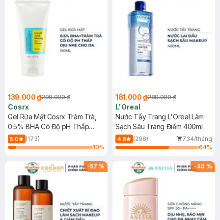
139.000 ₫
181.000 ₫
298.000 ₫
289.000 ₫
Cosrx
L'Oreal
Gel Rửa Mặt Cosrx Tràm Trà,
Nước Tẩy Trang L'Oreal Làm
0.5% BHA Có Độ pH Thấp
Sạch Sâu Trang Điểm 400ml
150ml
(173)
(298)
734/tháng
5.0
4.8
10
%
64
%
-
57
%
-
40
%