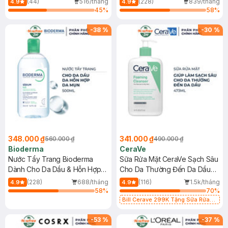
(44)
516/tháng
(228)
839/tháng
4.9
4.9
45
%
58
%
-
38
%
-
30
%
348.000 ₫
341.000 ₫
560.000 ₫
490.000 ₫
Bioderma
CeraVe
Nước Tẩy Trang Bioderma
Sữa Rửa Mặt CeraVe Sạch Sâu
Dành Cho Da Dầu & Hỗn Hợp
Cho Da Thường Đến Da Dầu
500ml
473ml
(228)
688/tháng
(116)
1.5k/tháng
4.9
4.9
58
%
70
%
Bill Cerave 299K Tặng Sữa Rửa
Mặt Cerave 30ml (SL có hạn)
-
53
%
-
37
%