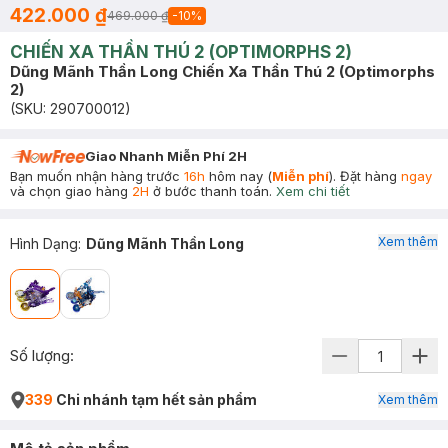
422.000 ₫
469.000 ₫
-
10
%
CHIẾN XA THẦN THÚ 2 (OPTIMORPHS 2)
Dũng Mãnh Thần Long Chiến Xa Thần Thú 2 (Optimorphs
2)
(SKU:
290700012
)
Giao Nhanh Miễn Phí 2H
Bạn muốn nhận hàng trước
16h
hôm nay (
Miễn phí
). Đặt hàng
ngay
và chọn giao hàng
2H
ở bước thanh toán.
Xem chi tiết
Xem thêm
Hình Dạng
:
Dũng Mãnh Thần Long
Số lượng:
339
Chi nhánh tạm hết sản phẩm
Xem thêm