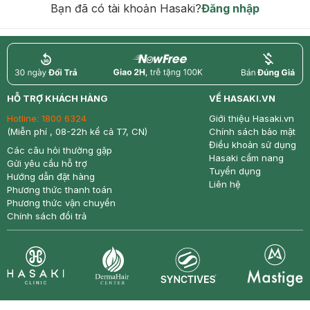
Bạn đã có tài khoản Hasaki?
Đăng nhập
return
nowfree
price
HỖ TRỢ KHÁCH HÀNG
VỀ HASAKI.VN
Hotline:
1800 6324
Giới thiệu Hasaki.vn
(Miễn phí , 08-22h kể cả T7, CN)
Chính sách bảo mật
Điều khoản sử dụng
Các câu hỏi thường gặp
Hasaki cẩm nang
Gửi yêu cầu hỗ trợ
Tuyển dụng
Hướng dẫn đặt hàng
Liên hệ
Phương thức thanh toán
Phương thức vận chuyển
Chính sách đổi trả
Synctives
Clinic
Dermahair
Mastige