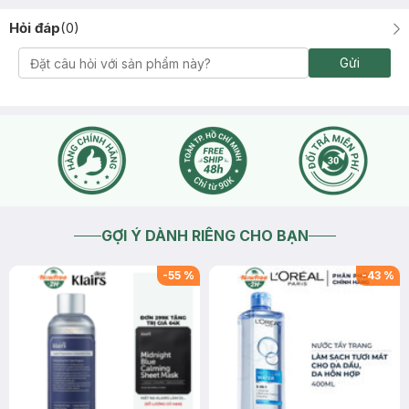
Hỏi đáp
(
0
)
Gửi
GỢI Ý DÀNH RIÊNG CHO BẠN
-
55
%
-
43
%