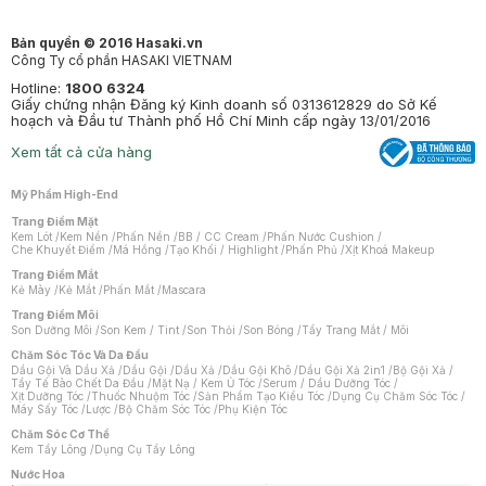
Bản quyền © 2016 Hasaki.vn
Công Ty cổ phần HASAKI VIETNAM
Hotline:
1800 6324
Giấy chứng nhận Đăng ký Kinh doanh số 0313612829 do Sở Kế
hoạch và Đầu tư Thành phố Hồ Chí Minh cấp ngày 13/01/2016
Xem tất cả cửa hàng
Mỹ Phẩm High-End
Trang Điểm Mặt
Kem Lót
/
Kem Nền
/
Phấn Nền
/
BB / CC Cream
/
Phấn Nước Cushion
/
Che Khuyết Điểm
/
Má Hồng
/
Tạo Khối / Highlight
/
Phấn Phủ
/
Xịt Khoá Makeup
Trang Điểm Mắt
Kẻ Mày
/
Kẻ Mắt
/
Phấn Mắt
/
Mascara
Trang Điểm Môi
Son Dưỡng Môi
/
Son Kem / Tint
/
Son Thỏi
/
Son Bóng
/
Tẩy Trang Mắt / Môi
Chăm Sóc Tóc Và Da Đầu
Dầu Gội Và Dầu Xả
/
Dầu Gội
/
Dầu Xả
/
Dầu Gội Khô
/
Dầu Gội Xả 2in1
/
Bộ Gội Xả
/
Tẩy Tế Bào Chết Da Đầu
/
Mặt Nạ / Kem Ủ Tóc
/
Serum / Dầu Dưỡng Tóc
/
Xịt Dưỡng Tóc
/
Thuốc Nhuộm Tóc
/
Sản Phẩm Tạo Kiểu Tóc
/
Dụng Cụ Chăm Sóc Tóc
/
Máy Sấy Tóc
/
Lược
/
Bộ Chăm Sóc Tóc
/
Phụ Kiện Tóc
Chăm Sóc Cơ Thể
Kem Tẩy Lông
/
Dụng Cụ Tẩy Lông
Nước Hoa