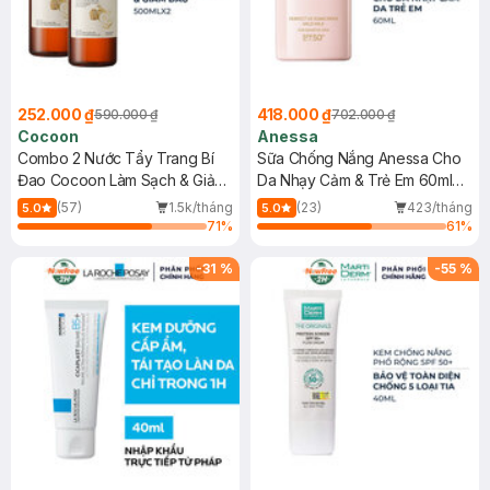
252.000 ₫
418.000 ₫
590.000 ₫
702.000 ₫
Cocoon
Anessa
Combo 2 Nước Tẩy Trang Bí
Sữa Chống Nắng Anessa Cho
Đao Cocoon Làm Sạch & Giảm
Da Nhạy Cảm & Trẻ Em 60ml
Dầu 500ml
(Mới)
(57)
1.5k/tháng
(23)
423/tháng
5.0
5.0
71
%
61
%
-
31
%
-
55
%