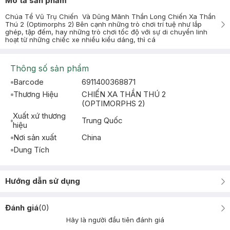
Mô tả sản phẩm
Chúa Tể Vũ Trụ Chiến Và Dũng Mãnh Thần Long Chiến Xa Thần
Thú 2 (Optimorphs 2) Bên cạnh những trò chơi trí tuệ như lắp
ghép, tập đếm, hay những trò chơi tốc độ với sự di chuyển linh
hoạt từ những chiếc xe nhiều kiểu dáng, thì cá
Thông số sản phẩm
Barcode
6911400368871
Thương Hiệu
CHIẾN XA THẦN THÚ 2
(OPTIMORPHS 2)
Xuất xứ thương
Trung Quốc
hiệu
Nơi sản xuất
China
Dung Tích
Hướng dẫn sử dụng
Đánh giá
(
0
)
Hãy là người đầu tiên đánh giá