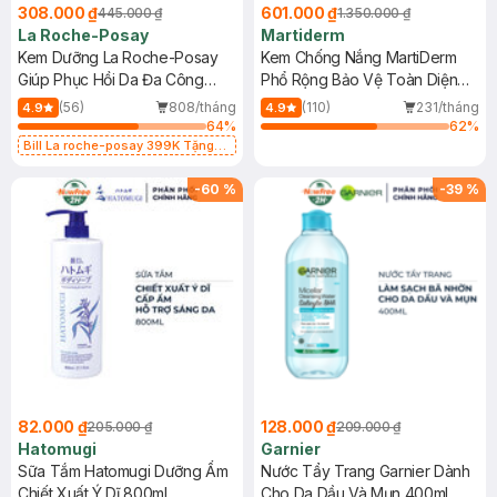
308.000 ₫
601.000 ₫
445.000 ₫
1.350.000 ₫
La Roche-Posay
Martiderm
Kem Dưỡng La Roche-Posay
Kem Chống Nắng MartiDerm
Giúp Phục Hồi Da Đa Công
Phổ Rộng Bảo Vệ Toàn Diện
Dụng 40ml
40ml
(56)
808/tháng
(110)
231/tháng
4.9
4.9
64
%
62
%
Bill La roche-posay 399K Tặng
Gel rửa mặt da dầu nhạy cảm 50ml
(SL có hạn)
-
60
%
-
39
%
82.000 ₫
128.000 ₫
205.000 ₫
209.000 ₫
Hatomugi
Garnier
Sữa Tắm Hatomugi Dưỡng Ẩm
Nước Tẩy Trang Garnier Dành
Chiết Xuất Ý Dĩ 800ml
Cho Da Dầu Và Mụn 400ml