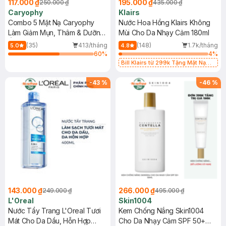
117.000 ₫
195.000 ₫
250.000 ₫
435.000 ₫
Caryophy
Klairs
Combo 5 Mặt Nạ Caryophy
Nước Hoa Hồng Klairs Không
Làm Giảm Mụn, Thâm & Dưỡng
Mùi Cho Da Nhạy Cảm 180ml
Ẩm Da 22g
(35)
413/tháng
(148)
1.7k/tháng
5.0
4.8
60
%
4
%
Bill Klairs từ 299k Tặng Mặt Nạ
Làm Dịu Da & Kiểm Soát Dầu Nhờn
25ml (SL Có Hạn)
-
43
%
-
46
%
143.000 ₫
266.000 ₫
249.000 ₫
495.000 ₫
L'Oreal
Skin1004
Nước Tẩy Trang L'Oreal Tươi
Kem Chống Nắng Skin1004
Mát Cho Da Dầu, Hỗn Hợp
Cho Da Nhạy Cảm SPF 50+