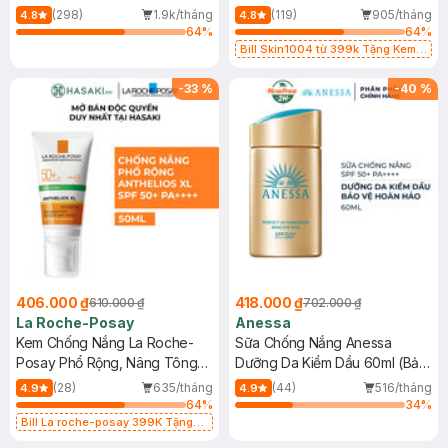
400ml
50ml
(298)
1.9k/tháng
(119)
905/tháng
4.8
4.8
64
%
64
%
Bill Skin1004 từ 399k Tặng Kem
Chống Nắng Cho Da Nhạy Cảm
SPF 50+ 20ml (SL Có Hạn)
-
33
%
-
40
%
406.000 ₫
418.000 ₫
610.000 ₫
702.000 ₫
La Roche-Posay
Anessa
Kem Chống Nắng La Roche-
Sữa Chống Nắng Anessa
Posay Phổ Rộng, Nâng Tông
Dưỡng Da Kiềm Dầu 60ml (Bản
Kiềm Dầu 50ml
Mới)
(28)
635/tháng
(44)
516/tháng
4.9
4.9
64
%
34
%
Bill La roche-posay 399K Tặng
Gel rửa mặt da dầu nhạy cảm 50ml