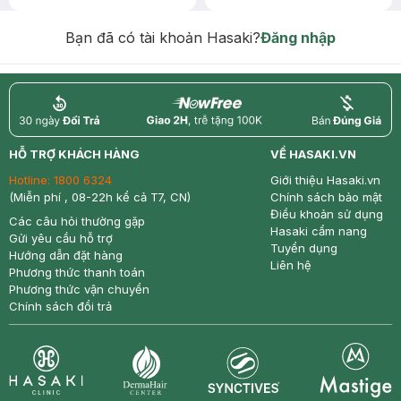
Bạn đã có tài khoản Hasaki?
Đăng nhập
return
nowfree
price
HỖ TRỢ KHÁCH HÀNG
VỀ HASAKI.VN
Hotline:
1800 6324
Giới thiệu Hasaki.vn
(Miễn phí , 08-22h kể cả T7, CN)
Chính sách bảo mật
Điều khoản sử dụng
Các câu hỏi thường gặp
Hasaki cẩm nang
Gửi yêu cầu hỗ trợ
Tuyển dụng
Hướng dẫn đặt hàng
Liên hệ
Phương thức thanh toán
Phương thức vận chuyển
Chính sách đổi trả