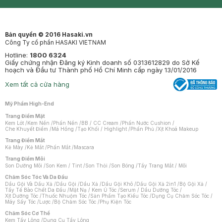
Synctives
Clinic
Dermahair
Mastige
Bản quyền © 2016 Hasaki.vn
Công Ty cổ phần HASAKI VIETNAM
Hotline:
1800 6324
Giấy chứng nhận Đăng ký Kinh doanh số 0313612829 do Sở Kế
hoạch và Đầu tư Thành phố Hồ Chí Minh cấp ngày 13/01/2016
Xem tất cả cửa hàng
Mỹ Phẩm High-End
Trang Điểm Mặt
Kem Lót
/
Kem Nền
/
Phấn Nền
/
BB / CC Cream
/
Phấn Nước Cushion
/
Che Khuyết Điểm
/
Má Hồng
/
Tạo Khối / Highlight
/
Phấn Phủ
/
Xịt Khoá Makeup
Trang Điểm Mắt
Kẻ Mày
/
Kẻ Mắt
/
Phấn Mắt
/
Mascara
Trang Điểm Môi
Son Dưỡng Môi
/
Son Kem / Tint
/
Son Thỏi
/
Son Bóng
/
Tẩy Trang Mắt / Môi
Chăm Sóc Tóc Và Da Đầu
Dầu Gội Và Dầu Xả
/
Dầu Gội
/
Dầu Xả
/
Dầu Gội Khô
/
Dầu Gội Xả 2in1
/
Bộ Gội Xả
/
Tẩy Tế Bào Chết Da Đầu
/
Mặt Nạ / Kem Ủ Tóc
/
Serum / Dầu Dưỡng Tóc
/
Xịt Dưỡng Tóc
/
Thuốc Nhuộm Tóc
/
Sản Phẩm Tạo Kiểu Tóc
/
Dụng Cụ Chăm Sóc Tóc
/
Máy Sấy Tóc
/
Lược
/
Bộ Chăm Sóc Tóc
/
Phụ Kiện Tóc
Chăm Sóc Cơ Thể
Kem Tẩy Lông
/
Dụng Cụ Tẩy Lông