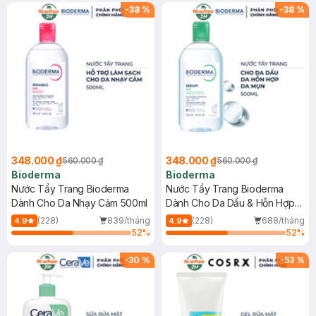
(SL có hạn)
-
38
%
-
38
%
348.000 ₫
348.000 ₫
560.000 ₫
560.000 ₫
Bioderma
Bioderma
Nước Tẩy Trang Bioderma
Nước Tẩy Trang Bioderma
Dành Cho Da Nhạy Cảm 500ml
Dành Cho Da Dầu & Hỗn Hợp
500ml
(228)
839/tháng
(228)
688/tháng
4.9
4.9
52
%
52
%
-
30
%
-
53
%