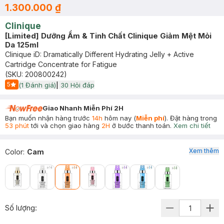
1.300.000 ₫
Clinique
[Limited] Dưỡng Ẩm & Tinh Chất Clinique Giảm Mệt Mỏi
Da 125ml
Clinique iD: Dramatically Different Hydrating Jelly + Active
Cartridge Concentrate for Fatigue
(SKU:
200800242
)
5
(
1
Đánh giá)
|
30
Hỏi đáp
Start Icon
Giao Nhanh Miễn Phí 2H
Bạn muốn nhận hàng trước
14h
hôm nay (
Miễn phí
). Đặt hàng trong
53 phút
tới và chọn giao hàng
2H
ở bước thanh toán.
Xem chi tiết
Xem thêm
Color
:
Cam
Số lượng: