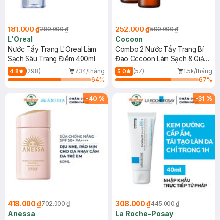
181.000 ₫
252.000 ₫
289.000 ₫
590.000 ₫
L'Oreal
Cocoon
Nước Tẩy Trang L'Oreal Làm
Combo 2 Nước Tẩy Trang Bí
Sạch Sâu Trang Điểm 400ml
Đao Cocoon Làm Sạch & Giảm
Dầu 500ml
(298)
734/tháng
(57)
1.5k/tháng
4.8
5.0
64
%
67
%
-
40
%
-
31
%
418.000 ₫
308.000 ₫
702.000 ₫
445.000 ₫
Anessa
La Roche-Posay