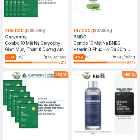
205.000 ₫
167.000 ₫
500.000 ₫
307.000 ₫
Caryophy
BNBG
Combo 10 Mặt Nạ Caryophy
Combo 10 Mặt Nạ BNBG
Giảm Mụn, Thâm & Dưỡng Ẩm
Vitamin B Phục Hồi Da 30ml
Da 22g
(Mới)
(35)
493/tháng
(11)
442/tháng
5.0
4.9
52
%
64
%
-
53
%
-
55
%