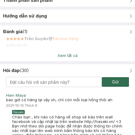
Thành phần sản phẩm
Hướng dẫn sử dụng
Đánh giá
(
1
)
Trần Quyên
Đã mua hàng
2019-05-01
chất lượng tốt. tái tạo da bị tổn thương, giữ ẩm tốt
Xem tất cả
Hỏi đáp
(
30
)
Gửi
Hien Maya
bao giờ có hàng lại vậy sh, chỉ còn mỗi loại hồng thôi ah
2021-10-12
Thích
0
Hasaki
Chào bạn , khi nào có hàng về shop sẽ báo trên wall
facebook và cập nhật lại trên website http://hasaki.vn/ <3
Bạn nhớ theo dõi page hoặc để nhận được thông tin chính
xác nhất bạn lên web mình bấm thông báo khi có hàng