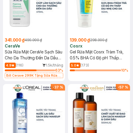
341.000 ₫
139.000 ₫
490.000 ₫
298.000 ₫
CeraVe
Cosrx
Sữa Rửa Mặt CeraVe Sạch Sâu
Gel Rửa Mặt Cosrx Tràm Trà,
Cho Da Thường Đến Da Dầu
0.5% BHA Có Độ pH Thấp
473ml
150ml
(116)
1.5k/tháng
(173)
4.9
5.0
63
%
10
%
Bill Cerave 299K Tặng Sữa Rửa
Mặt Cerave 30ml (SL có hạn)
-
37
%
-
57
%