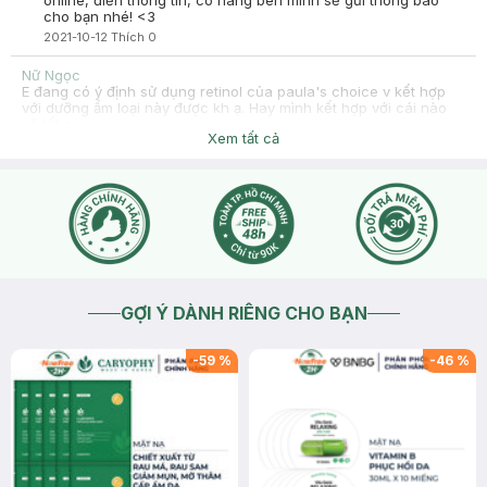
online, điền thông tin, có hàng bên mình sẽ gửi thông báo
cho bạn nhé! <3
2021-10-12
Thích
0
Nữ Ngọc
E đang có ý định sử dụng retinol của paula's choice v kết hợp
với dưỡng ẩm loại này được kh ạ. Hay mình kết hợp với cái nào
sẽ tốt ạ
Xem tất cả
2021-09-21
Thích
0
Hasaki
Hasaki xin chào , để tiện hỗ trợ hơn cho bạn , bạn nhấn nút
phần "chat với chúng tôi" cho mình biết thêm tình trạng da
bạn nhé !
2021-09-21
Thích
0
GỢI Ý DÀNH RIÊNG CHO BẠN
-
59
%
-
46
%