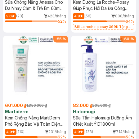
Sữa Chống Nắng Anessa Cho
Kem Dưỡng La Roche-Posay
Da Nhạy Cảm & Trẻ Em 60ml
Giúp Phục Hồi Da Đa Công
(Mới)
Dụng 40ml
(23)
423/tháng
(56)
808/tháng
5.0
4.9
52
%
64
%
Bill La roche-posay 399K Tặng
Gel rửa mặt da dầu nhạy cảm 50ml
(SL có hạn)
-
55
%
-
60
%
601.000 ₫
82.000 ₫
1.350.000 ₫
205.000 ₫
Martiderm
Hatomugi
Kem Chống Nắng MartiDerm
Sữa Tắm Hatomugi Dưỡng Ẩm
Phổ Rộng Bảo Vệ Toàn Diện
Chiết Xuất Ý Dĩ 800ml
40ml
(110)
231/tháng
(123)
714/tháng
4.9
4.9
62
%
53
%