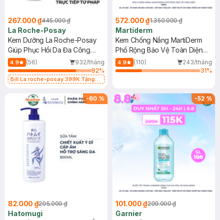
267.000 ₫
572.000 ₫
445.000 ₫
1.350.000 ₫
La Roche-Posay
Martiderm
Kem Dưỡng La Roche-Posay
Kem Chống Nắng MartiDerm
Giúp Phục Hồi Da Đa Công
Phổ Rộng Bảo Vệ Toàn Diện
Dụng 40ml
40ml
(56)
932/tháng
(110)
243/tháng
4.9
4.9
82
%
31
%
Bill La roche-posay 399K Tặng
Gel rửa mặt da dầu nhạy cảm 50ml
(SL có hạn)
-
60
%
-
52
%
82.000 ₫
101.000 ₫
205.000 ₫
209.000 ₫
Hatomugi
Garnier