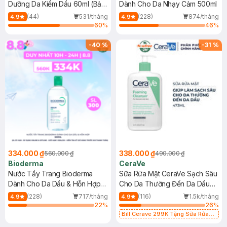
Dưỡng Da Kiềm Dầu 60ml (Bản
Dành Cho Da Nhạy Cảm 500ml
Mới)
(44)
531/tháng
(228)
874/tháng
4.9
4.9
60
%
46
%
-
40
%
-
31
%
334.000 ₫
338.000 ₫
560.000 ₫
490.000 ₫
Bioderma
CeraVe
Nước Tẩy Trang Bioderma
Sữa Rửa Mặt CeraVe Sạch Sâu
Dành Cho Da Dầu & Hỗn Hợp
Cho Da Thường Đến Da Dầu
500ml
473ml
(228)
717/tháng
(116)
1.5k/tháng
4.9
4.9
22
%
26
%
Bill Cerave 299K Tặng Sữa Rửa
Mặt Cerave 30ml (SL có hạn)