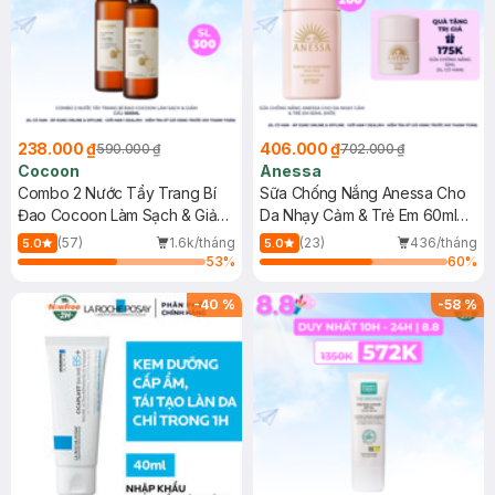
238.000 ₫
406.000 ₫
590.000 ₫
702.000 ₫
Cocoon
Anessa
Combo 2 Nước Tẩy Trang Bí
Sữa Chống Nắng Anessa Cho
Đao Cocoon Làm Sạch & Giảm
Da Nhạy Cảm & Trẻ Em 60ml
Dầu 500ml
(Mới)
(57)
1.6k/tháng
(23)
436/tháng
5.0
5.0
53
%
60
%
-
40
%
-
58
%