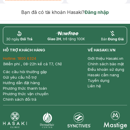
Chống Nắng 7g trị giá 30K (SL có
hạn)
Bạn đã có tài khoản Hasaki?
Đăng nhập
return
nowfree
price
HỖ TRỢ KHÁCH HÀNG
VỀ HASAKI.VN
Hotline:
1800 6324
Giới thiệu Hasaki.vn
(Miễn phí , 08-22h kể cả T7, CN)
Chính sách bảo mật
Điều khoản sử dụng
Các câu hỏi thường gặp
Hasaki cẩm nang
Gửi yêu cầu hỗ trợ
Tuyển dụng
Hướng dẫn đặt hàng
Liên hệ
Phương thức thanh toán
Phương thức vận chuyển
Chính sách đổi trả