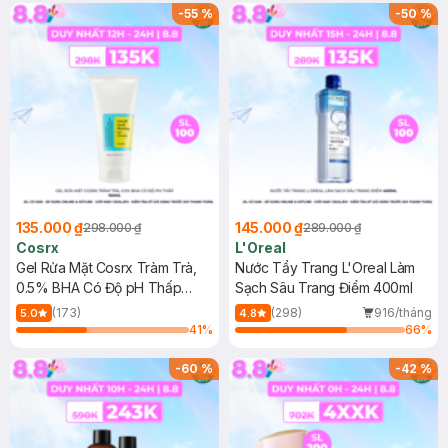
-
55
%
-
50
%
135.000 ₫
145.000 ₫
298.000 ₫
289.000 ₫
Cosrx
L'Oreal
Gel Rửa Mặt Cosrx Tràm Trà,
Nước Tẩy Trang L'Oreal Làm
0.5% BHA Có Độ pH Thấp
Sạch Sâu Trang Điểm 400ml
150ml
(173)
(298)
916/tháng
5.0
4.8
41
%
66
%
-
60
%
-
42
%