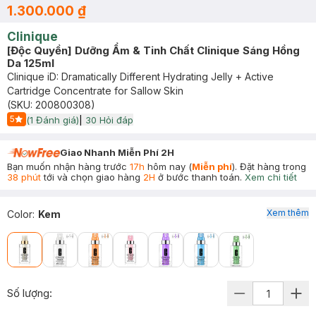
1.300.000 ₫
Clinique
[Độc Quyền] Dưỡng Ẩm & Tinh Chất Clinique Sáng Hồng
Da 125ml
Clinique iD: Dramatically Different Hydrating Jelly + Active
Cartridge Concentrate for Sallow Skin
(SKU:
200800308
)
5
(
1
Đánh giá)
|
30
Hỏi đáp
Start Icon
Giao Nhanh Miễn Phí 2H
Bạn muốn nhận hàng trước
17h
hôm nay (
Miễn phí
). Đặt hàng trong
38 phút
tới và chọn giao hàng
2H
ở bước thanh toán.
Xem chi tiết
Xem thêm
Color
:
Kem
Số lượng: