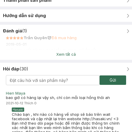
Thành phần sản phẩm
Hướng dẫn sử dụng
Đánh giá
(
1
)
Trần Quyên
Đã mua hàng
2019-05-01
chất lượng tốt. tái tạo da bị tổn thương, giữ ẩm tốt
Xem tất cả
Hỏi đáp
(
30
)
Gửi
Hien Maya
bao giờ có hàng lại vậy sh, chỉ còn mỗi loại hồng thôi ah
2021-10-12
Thích
0
Hasaki
Chào bạn , khi nào có hàng về shop sẽ báo trên wall
facebook và cập nhật lại trên website http://hasaki.vn/ <3
Bạn nhớ theo dõi page hoặc để nhận được thông tin chính
xác nhất bạn lên web mình bấm thông báo khi có hàng