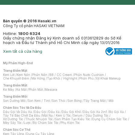
Synctives
Clinic
Dermahair
Mastige
Bản quyền © 2016 Hasaki.vn
Công Ty cổ phần HASAKI VIETNAM
Hotline:
1800 6324
Giấy chứng nhận Đăng ký Kinh doanh số 0313612829 do Sở Kế
hoạch và Đầu tư Thành phố Hồ Chí Minh cấp ngày 13/01/2016
Xem tất cả cửa hàng
Mỹ Phẩm High-End
Trang Điểm Mặt
Kem Lót
/
Kem Nền
/
Phấn Nền
/
BB / CC Cream
/
Phấn Nước Cushion
/
Che Khuyết Điểm
/
Má Hồng
/
Tạo Khối / Highlight
/
Phấn Phủ
/
Xịt Khoá Makeup
Trang Điểm Mắt
Kẻ Mày
/
Kẻ Mắt
/
Phấn Mắt
/
Mascara
Trang Điểm Môi
Son Dưỡng Môi
/
Son Kem / Tint
/
Son Thỏi
/
Son Bóng
/
Tẩy Trang Mắt / Môi
Chăm Sóc Tóc Và Da Đầu
Dầu Gội Và Dầu Xả
/
Dầu Gội
/
Dầu Xả
/
Dầu Gội Khô
/
Dầu Gội Xả 2in1
/
Bộ Gội Xả
/
Tẩy Tế Bào Chết Da Đầu
/
Mặt Nạ / Kem Ủ Tóc
/
Serum / Dầu Dưỡng Tóc
/
Xịt Dưỡng Tóc
/
Thuốc Nhuộm Tóc
/
Sản Phẩm Tạo Kiểu Tóc
/
Dụng Cụ Chăm Sóc Tóc
/
Máy Sấy Tóc
/
Lược
/
Bộ Chăm Sóc Tóc
/
Phụ Kiện Tóc
Chăm Sóc Cơ Thể
Kem Tẩy Lông
/
Dụng Cụ Tẩy Lông