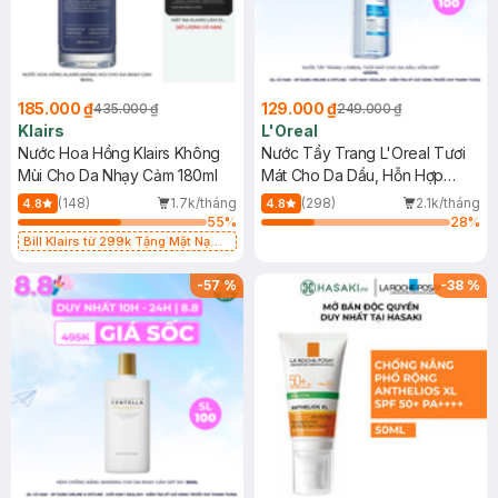
185.000 ₫
129.000 ₫
435.000 ₫
249.000 ₫
Klairs
L'Oreal
Nước Hoa Hồng Klairs Không
Nước Tẩy Trang L'Oreal Tươi
Mùi Cho Da Nhạy Cảm 180ml
Mát Cho Da Dầu, Hỗn Hợp
400ml
(148)
1.7k/tháng
(298)
2.1k/tháng
4.8
4.8
55
%
28
%
Bill Klairs từ 299k Tặng Mặt Nạ
Làm Dịu Da & Kiểm Soát Dầu Nhờn
25ml (SL Có Hạn)
-
57
%
-
38
%