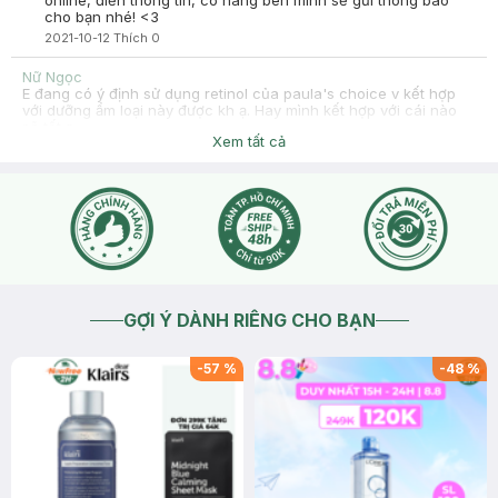
online, điền thông tin, có hàng bên mình sẽ gửi thông báo
cho bạn nhé! <3
2021-10-12
Thích
0
Nữ Ngọc
E đang có ý định sử dụng retinol của paula's choice v kết hợp
với dưỡng ẩm loại này được kh ạ. Hay mình kết hợp với cái nào
sẽ tốt ạ
Xem tất cả
2021-09-21
Thích
0
Hasaki
Hasaki xin chào , để tiện hỗ trợ hơn cho bạn , bạn nhấn nút
phần "chat với chúng tôi" cho mình biết thêm tình trạng da
bạn nhé !
2021-09-21
Thích
0
GỢI Ý DÀNH RIÊNG CHO BẠN
-
57
%
-
48
%