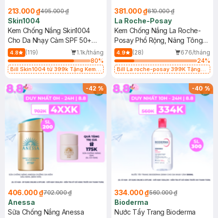
213.000 ₫
381.000 ₫
495.000 ₫
610.000 ₫
Skin1004
La Roche-Posay
Kem Chống Nắng Skin1004
Kem Chống Nắng La Roche-
Cho Da Nhạy Cảm SPF 50+
Posay Phổ Rộng, Nâng Tông
50ml
Kiềm Dầu 50ml
(119)
1.1k/tháng
(28)
676/tháng
4.8
4.9
80
%
24
%
Bill Skin1004 từ 399k Tặng Kem
Bill La roche-posay 399K Tặng
Chống Nắng Cho Da Nhạy Cảm
Gel rửa mặt da dầu nhạy cảm 50ml
SPF 50+ 20ml (SL Có Hạn)
(SL có hạn)
-
42
%
-
40
%
406.000 ₫
334.000 ₫
702.000 ₫
560.000 ₫
Anessa
Bioderma
Sữa Chống Nắng Anessa
Nước Tẩy Trang Bioderma