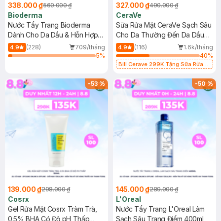
338.000 ₫
327.000 ₫
560.000 ₫
490.000 ₫
Bioderma
CeraVe
Nước Tẩy Trang Bioderma
Sữa Rửa Mặt CeraVe Sạch Sâu
Dành Cho Da Dầu & Hỗn Hợp
Cho Da Thường Đến Da Dầu
500ml
473ml
(228)
709/tháng
(116)
1.6k/tháng
4.9
4.9
5
%
40
%
Bill Cerave 299K Tặng Sữa Rửa
Mặt Cerave 30ml (SL có hạn)
-
53
%
-
50
%
139.000 ₫
145.000 ₫
298.000 ₫
289.000 ₫
Cosrx
L'Oreal
Gel Rửa Mặt Cosrx Tràm Trà,
Nước Tẩy Trang L'Oreal Làm
0.5% BHA Có Độ pH Thấp
Sạch Sâu Trang Điểm 400ml