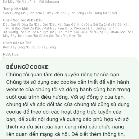
Kẻ Mày
/
Kẻ Mắt
/
Phấn Mắt
/
Mascara
Trang Điểm Môi
Son Dưỡng Môi
/
Son Kem / Tint
/
Son Thỏi
/
Son Bóng
/
Tẩy Trang Mắt / Môi
Chăm Sóc Tóc Và Da Đầu
Dầu Gội Và Dầu Xả
/
Dầu Gội
/
Dầu Xả
/
Dầu Gội Khô
/
Dầu Gội Xả 2in1
/
Bộ Gội Xả
/
Tẩy Tế Bào Chết Da Đầu
/
Mặt Nạ / Kem Ủ Tóc
/
Serum / Dầu Dưỡng Tóc
/
Xịt Dưỡng Tóc
/
Thuốc Nhuộm Tóc
/
Sản Phẩm Tạo Kiểu Tóc
/
Dụng Cụ Chăm Sóc Tóc
/
Máy Sấy Tóc
/
Lược
/
Bộ Chăm Sóc Tóc
/
Phụ Kiện Tóc
Chăm Sóc Cơ Thể
Kem Tẩy Lông
/
Dụng Cụ Tẩy Lông
Nước Hoa
Nước Hoa Nữ
/
Nước Hoa Nam
/
Nước Hoa Cao Cấp
/
Xịt Thơm Toàn Thân
/
Nước Hoa Vùng Kín
Notice about cookies usage
BIỂU NGỮ COOKIE
Chăm Sóc Cá Nhân
Chúng tôi quan tâm đến quyền riêng tư của bạn.
Chống Muỗi
/
Khẩu Trang
/
Máy Massage
/
Mặt Nạ Xông Hơi
/
Nước Rửa Tay
/
Sản Phẩm Chăm Sóc Khác
/
Bàn Chải Đánh Răng
/
Bàn Chải Điện
/
Chúng tôi sử dụng các cookie cần thiết để vận hành
Hỗ Trợ Trắng Răng
/
Kem Đánh Răng
/
Máy Tăm Nước
/
Nước Súc Miệng
/
Tăm / Chỉ Nha Khoa
/
Xịt Thơm Miệng
/
Dung Dịch Vệ Sinh
/
Dưỡng Vùng Kín
/
website của chúng tôi và đồng hành cùng bạn trong
Khăn Ướt Vệ Sinh Vùng Kín
/
Băng Vệ Sinh
/
Tampon
/
Bọt Cạo Râu
/
Dao Cạo Râu
/
Máy Cạo Râu
suốt quá trình điều hướng. Với sự đồng ý của bạn,
Vấn Đề Về Da
chúng tôi và các đối tác của chúng tôi cũng sử dụng
Da Dầu / Lỗ Chân Lông To
/
Da Khô / Mất Nước
/
Da Lão Hóa
/
Da Mụn
/
Da Nhạy Cảm / Kích Ứng
/
Da Xỉn Màu
/
Thâm / Nám / Tàn Nhang
/
cookie để theo dõi các hoạt động trực tuyến của
Quầng Thâm & Bọng Mắt
/
Sẹo
/
Viêm Da Cơ Địa
bạn, đề xuất nội dung và quảng cáo phù hợp với sở
Dụng Cụ / Phụ Kiện Chăm Sóc Da
Chat i
Bông Tẩy Trang
/
Khăn Lau Mặt Khô
/
Dụng Cụ / Máy Rửa Mặt
/
Máy Chăm Sóc Da
/
thích và ưu tiên của bạn cũng như các chức năng
Dụng Cụ Chăm Sóc Khác
liên quan đến mạng xã hội. Để biết thêm thông tin,