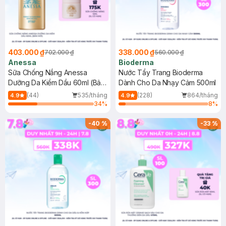
403.000 ₫
338.000 ₫
702.000 ₫
560.000 ₫
Anessa
Bioderma
Sữa Chống Nắng Anessa
Nước Tẩy Trang Bioderma
Dưỡng Da Kiềm Dầu 60ml (Bản
Dành Cho Da Nhạy Cảm 500ml
Mới)
(44)
535/tháng
(228)
864/tháng
4.9
4.9
34
%
8
%
-
40
%
-
33
%