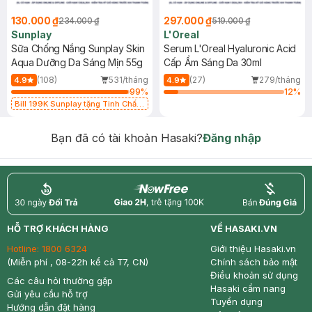
130.000 ₫
297.000 ₫
234.000 ₫
519.000 ₫
Sunplay
L'Oreal
Sữa Chống Nắng Sunplay Skin
Serum L'Oreal Hyaluronic Acid
Aqua Dưỡng Da Sáng Mịn 55g
Cấp Ẩm Sáng Da 30ml
(108)
531/tháng
(27)
279/tháng
4.9
4.9
99
%
12
%
Bill 199K Sunplay tặng Tinh Chất
Chống Nắng 7g trị giá 30K (SL có
hạn)
Bạn đã có tài khoản Hasaki?
Đăng nhập
return
nowfree
price
HỖ TRỢ KHÁCH HÀNG
VỀ HASAKI.VN
Hotline:
1800 6324
Giới thiệu Hasaki.vn
(Miễn phí , 08-22h kể cả T7, CN)
Chính sách bảo mật
Điều khoản sử dụng
Các câu hỏi thường gặp
Hasaki cẩm nang
Gửi yêu cầu hỗ trợ
Tuyển dụng
Hướng dẫn đặt hàng