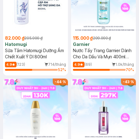
82.000 ₫
115.000 ₫
205.000 ₫
209.000 ₫
Hatomugi
Garnier
Sữa Tắm Hatomugi Dưỡng Ẩm
Nước Tẩy Trang Garnier Dành
Chiết Xuất Ý Dĩ 800ml
Cho Da Dầu Và Mụn 400ml
(Mới)
(123)
714/tháng
(69)
1.0k/tháng
4.9
4.9
52
%
70
%
-
44
%
-
43
%