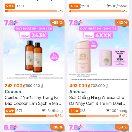
150ml
(173)
(298)
916/tháng
5.0
4.8
7
%
4
%
-
59
%
-
43
%
243.000 ₫
403.000 ₫
590.000 ₫
702.000 ₫
Cocoon
Anessa
Combo 2 Nước Tẩy Trang Bí
Sữa Chống Nắng Anessa Cho
Đao Cocoon Làm Sạch & Giảm
Da Nhạy Cảm & Trẻ Em 60ml
Dầu 500ml
(Mới)
(57)
1.6k/tháng
(23)
439/tháng
5.0
5.0
83
%
34
%
-
38
%
-
59
%