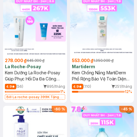
278.000 ₫
553.000 ₫
445.000 ₫
1.350.000 ₫
La Roche-Posay
Martiderm
Kem Dưỡng La Roche-Posay
Kem Chống Nắng MartiDerm
Giúp Phục Hồi Da Đa Công
Phổ Rộng Bảo Vệ Toàn Diện
Dụng 40ml
40ml
(56)
895/tháng
(110)
251/tháng
4.9
4.9
1
%
12
%
Bill La roche-posay 399K Tặng
Gel rửa mặt da dầu nhạy cảm 50ml
(SL có hạn)
-
60
%
-
45
%