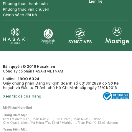
Liên hệ
Phương thức thanh toán
Phương thức vận chuyển
Chính sách đổi trả
Synctives
Clinic
Dermahair
Mastige
Bản quyền © 2016 Hasaki.vn
Công Ty cổ phần HASAKI VIETNAM
Hotline:
1800 6324
Giấy chứng nhận Đăng ký Kinh doanh số 0313612829 do Sở Kế
hoạch và Đầu tư Thành phố Hồ Chí Minh cấp ngày 13/01/2016
Xem tất cả cửa hàng
Mỹ Phẩm High-End
Trang Điểm Mặt
Kem Lót
/
Kem Nền
/
Phấn Nền
/
BB / CC Cream
/
Phấn Nước Cushion
/
Che Khuyết Điểm
/
Má Hồng
/
Tạo Khối / Highlight
/
Phấn Phủ
/
Xịt Khoá Makeup
Trang Điểm Mắt