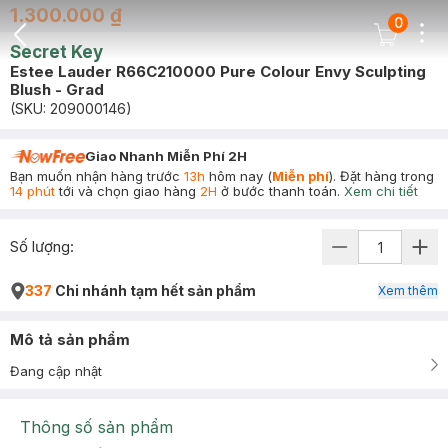
1.300.000 ₫
0
Dots
Cart Icon
Secret Key
Back Icon
Estee Lauder R66C210000 Pure Colour Envy Sculpting
Blush - Grad
(SKU:
209000146
)
Giao Nhanh Miễn Phí 2H
Bạn muốn nhận hàng trước
13h
hôm nay (
Miễn phí
). Đặt hàng trong
14 phút
tới và chọn giao hàng
2H
ở bước thanh toán.
Xem chi tiết
Số lượng:
337
Chi nhánh tạm hết sản phẩm
Xem thêm
Mô tả sản phẩm
Đang cập nhật
Thông số sản phẩm