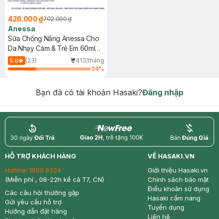
428.000 ₫
702.000 ₫
Anessa
Sữa Chống Nắng Anessa Cho
Da Nhạy Cảm & Trẻ Em 60ml
(Mới)
(23)
413/tháng
5.0
34
%
Bạn đã có tài khoản Hasaki?
Đăng nhập
return
nowfree
price
HỖ TRỢ KHÁCH HÀNG
VỀ HASAKI.VN
Hotline:
1800 6324
Giới thiệu Hasaki.vn
(Miễn phí , 08-22h kể cả T7, CN)
Chính sách bảo mật
Điều khoản sử dụng
Các câu hỏi thường gặp
Hasaki cẩm nang
Gửi yêu cầu hỗ trợ
Tuyển dụng
Hướng dẫn đặt hàng
Liên hệ