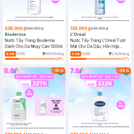
338.000 ₫
129.000 ₫
560.000 ₫
249.000 ₫
Bioderma
L'Oreal
Nước Tẩy Trang Bioderma
Nước Tẩy Trang L'Oreal Tươi
Dành Cho Da Nhạy Cảm 500ml
Mát Cho Da Dầu, Hỗn Hợp
400ml
(228)
864/tháng
(298)
2.1k/tháng
4.9
4.8
28
%
31
%
-
33
%
-
26
%