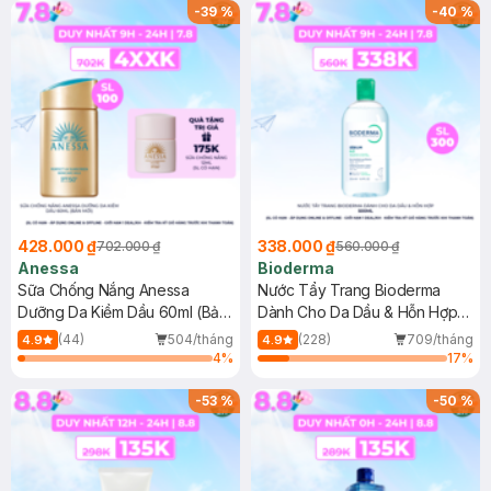
SPF 50+ 20ml (SL Có Hạn)
(SL có hạn)
-
39
%
-
40
%
428.000 ₫
338.000 ₫
702.000 ₫
560.000 ₫
Anessa
Bioderma
Sữa Chống Nắng Anessa
Nước Tẩy Trang Bioderma
Dưỡng Da Kiềm Dầu 60ml (Bản
Dành Cho Da Dầu & Hỗn Hợp
Mới)
500ml
(44)
504/tháng
(228)
709/tháng
4.9
4.9
4
%
17
%
-
53
%
-
50
%