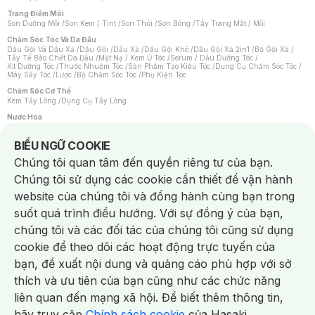
Trang Điểm Môi
Son Dưỡng Môi
/
Son Kem / Tint
/
Son Thỏi
/
Son Bóng
/
Tẩy Trang Mắt / Môi
Chăm Sóc Tóc Và Da Đầu
Dầu Gội Và Dầu Xả
/
Dầu Gội
/
Dầu Xả
/
Dầu Gội Khô
/
Dầu Gội Xả 2in1
/
Bộ Gội Xả
/
Tẩy Tế Bào Chết Da Đầu
/
Mặt Nạ / Kem Ủ Tóc
/
Serum / Dầu Dưỡng Tóc
/
Xịt Dưỡng Tóc
/
Thuốc Nhuộm Tóc
/
Sản Phẩm Tạo Kiểu Tóc
/
Dụng Cụ Chăm Sóc Tóc
/
Máy Sấy Tóc
/
Lược
/
Bộ Chăm Sóc Tóc
/
Phụ Kiện Tóc
Chăm Sóc Cơ Thể
Kem Tẩy Lông
/
Dụng Cụ Tẩy Lông
Nước Hoa
Nước Hoa Nữ
/
Nước Hoa Nam
/
Nước Hoa Cao Cấp
/
Xịt Thơm Toàn Thân
/
Nước Hoa Vùng Kín
Notice about cookies usage
BIỂU NGỮ COOKIE
Chăm Sóc Cá Nhân
Chúng tôi quan tâm đến quyền riêng tư của bạn.
Chống Muỗi
/
Khẩu Trang
/
Máy Massage
/
Mặt Nạ Xông Hơi
/
Nước Rửa Tay
/
Sản Phẩm Chăm Sóc Khác
/
Bàn Chải Đánh Răng
/
Bàn Chải Điện
/
Chúng tôi sử dụng các cookie cần thiết để vận hành
Hỗ Trợ Trắng Răng
/
Kem Đánh Răng
/
Máy Tăm Nước
/
Nước Súc Miệng
/
Tăm / Chỉ Nha Khoa
/
Xịt Thơm Miệng
/
Dung Dịch Vệ Sinh
/
Dưỡng Vùng Kín
/
website của chúng tôi và đồng hành cùng bạn trong
Khăn Ướt Vệ Sinh Vùng Kín
/
Băng Vệ Sinh
/
Tampon
/
Bọt Cạo Râu
/
Dao Cạo Râu
/
Máy Cạo Râu
suốt quá trình điều hướng. Với sự đồng ý của bạn,
Vấn Đề Về Da
chúng tôi và các đối tác của chúng tôi cũng sử dụng
Da Dầu / Lỗ Chân Lông To
/
Da Khô / Mất Nước
/
Da Lão Hóa
/
Da Mụn
/
Da Nhạy Cảm / Kích Ứng
/
Da Xỉn Màu
/
Thâm / Nám / Tàn Nhang
/
cookie để theo dõi các hoạt động trực tuyến của
Quầng Thâm & Bọng Mắt
/
Sẹo
/
Viêm Da Cơ Địa
bạn, đề xuất nội dung và quảng cáo phù hợp với sở
Dụng Cụ / Phụ Kiện Chăm Sóc Da
Chat i
Bông Tẩy Trang
/
Khăn Lau Mặt Khô
/
Dụng Cụ / Máy Rửa Mặt
/
Máy Chăm Sóc Da
/
thích và ưu tiên của bạn cũng như các chức năng
Dụng Cụ Chăm Sóc Khác
liên quan đến mạng xã hội. Để biết thêm thông tin,
hãy truy cập
Chính sách cookie
của Hasaki.