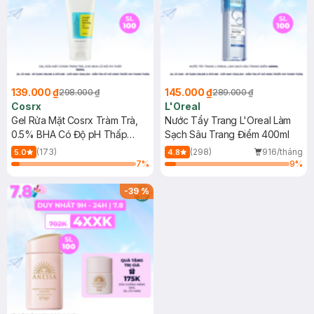
139.000 ₫
145.000 ₫
298.000 ₫
289.000 ₫
Cosrx
L'Oreal
Gel Rửa Mặt Cosrx Tràm Trà,
Nước Tẩy Trang L'Oreal Làm
0.5% BHA Có Độ pH Thấp
Sạch Sâu Trang Điểm 400ml
150ml
(173)
(298)
916/tháng
5.0
4.8
7
%
9
%
-
39
%