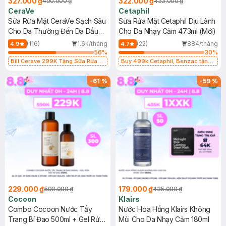
327.000 ₫
322.000 ₫
490.000 ₫
433.000 ₫
CeraVe
Cetaphil
Sữa Rửa Mặt CeraVe Sạch Sâu
Sữa Rửa Mặt Cetaphil Dịu Lành
Cho Da Thường Đến Da Dầu
Cho Da Nhạy Cảm 473ml (Mới)
473ml
(116)
1.6k/tháng
(22)
884/tháng
4.9
4.7
56
%
30
%
Bill Cerave 299K Tặng Sữa Rửa
Buy 499k Cetaphil, Benzac tặng
Mặt Cerave 30ml (SL có hạn)
Combo 2 Sữa Rửa Mặt 59ml(SL có
hạn)
-
61
%
-
59
%
229.000 ₫
179.000 ₫
590.000 ₫
435.000 ₫
Cocoon
Klairs
Combo Cocoon Nước Tẩy
Nước Hoa Hồng Klairs Không
Trang Bí Đao 500ml + Gel Rửa
Mùi Cho Da Nhạy Cảm 180ml