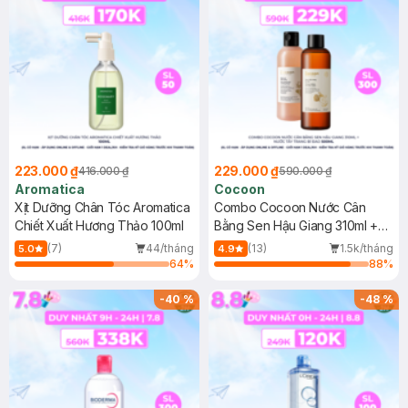
223.000 ₫
229.000 ₫
416.000 ₫
590.000 ₫
Aromatica
Cocoon
Xịt Dưỡng Chân Tóc Aromatica
Combo Cocoon Nước Cân
Chiết Xuất Hương Thảo 100ml
Bằng Sen Hậu Giang 310ml +
Nước Tẩy Trang Bí Đao 500ml
(7)
44/tháng
(13)
1.5k/tháng
5.0
4.9
64
%
88
%
-
40
%
-
48
%