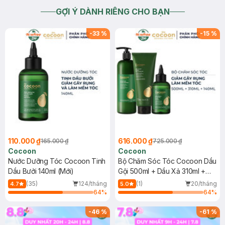
GỢI Ý DÀNH RIÊNG CHO BẠN
-
33
%
-
15
%
110.000 ₫
616.000 ₫
165.000 ₫
725.000 ₫
Cocoon
Cocoon
Nước Dưỡng Tóc Cocoon Tinh
Bộ Chăm Sóc Tóc Cocoon Dầu
Dầu Bưởi 140ml (Mới)
Gội 500ml + Dầu Xả 310ml +
Nước Dưỡng Tóc Tinh Dầu
(35)
124/tháng
(1)
20/tháng
4.7
5.0
Bưởi 140ml
64
%
64
%
-
46
%
-
61
%