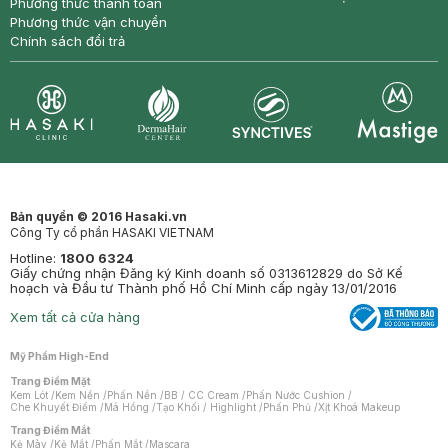
Phương thức thanh toán
Phương thức vận chuyển
Chính sách đổi trả
Synctives
Clinic
Dermahair
Mastige
Bản quyền © 2016 Hasaki.vn
Công Ty cổ phần HASAKI VIETNAM
Hotline:
1800 6324
Giấy chứng nhận Đăng ký Kinh doanh số 0313612829 do Sở Kế
hoạch và Đầu tư Thành phố Hồ Chí Minh cấp ngày 13/01/2016
Xem tất cả cửa hàng
Mỹ Phẩm High-End
Trang Điểm Mặt
Kem Lót
/
Kem Nền
/
Phấn Nền
/
BB / CC Cream
/
Phấn Nước Cushion
/
Che Khuyết Điểm
/
Má Hồng
/
Tạo Khối / Highlight
/
Phấn Phủ
/
Xịt Khoá Makeup
Trang Điểm Mắt
Kẻ Mày
/
Kẻ Mắt
/
Phấn Mắt
/
Mascara