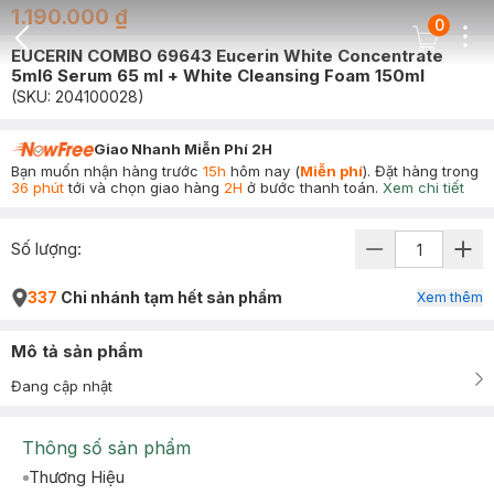
1.190.000 ₫
0
Dots
Cart Icon
EUCERIN COMBO 69643 Eucerin White Concentrate
Back Icon
5ml6 Serum 65 ml + White Cleansing Foam 150ml
(SKU:
204100028
)
Giao Nhanh Miễn Phí 2H
Bạn muốn nhận hàng trước
15h
hôm nay (
Miễn phí
). Đặt hàng trong
36 phút
tới và chọn giao hàng
2H
ở bước thanh toán.
Xem chi tiết
Số lượng:
337
Chi nhánh tạm hết sản phẩm
Xem thêm
Mô tả sản phẩm
Đang cập nhật
Thông số sản phẩm
Thương Hiệu