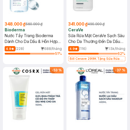
348.000 ₫
341.000 ₫
560.000 ₫
490.000 ₫
Bioderma
CeraVe
Nước Tẩy Trang Bioderma
Sữa Rửa Mặt CeraVe Sạch Sâu
Dành Cho Da Dầu & Hỗn Hợp
Cho Da Thường Đến Da Dầu
500ml
473ml
(228)
688/tháng
(116)
1.5k/tháng
4.9
4.9
51
%
62
%
Bill Cerave 299K Tặng Sữa Rửa
Mặt Cerave 30ml (SL có hạn)
-
53
%
-
37
%