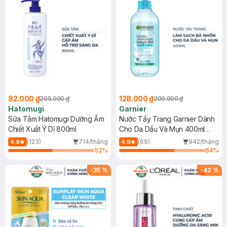
82.000 ₫
128.000 ₫
205.000 ₫
209.000 ₫
Hatomugi
Garnier
Sữa Tắm Hatomugi Dưỡng Ẩm
Nước Tẩy Trang Garnier Dành
Chiết Xuất Ý Dĩ 800ml
Cho Da Dầu Và Mụn 400ml
(Mới)
(123)
714/tháng
(69)
942/tháng
4.9
4.9
52
%
64
%
-
35
%
-
42
%