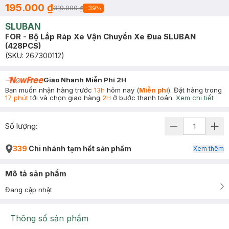
195.000 ₫
319.000 ₫
-
39
%
SLUBAN
FOR - Bộ Lắp Ráp Xe Vận Chuyển Xe Đua SLUBAN
(428PCS)
(SKU:
267300112
)
Giao Nhanh Miễn Phí 2H
Bạn muốn nhận hàng trước
13h
hôm nay (
Miễn phí
). Đặt hàng trong
17 phút
tới và chọn giao hàng
2H
ở bước thanh toán.
Xem chi tiết
Số lượng:
339
Chi nhánh tạm hết sản phẩm
Xem thêm
Mô tả sản phẩm
Đang cập nhật
Thông số sản phẩm