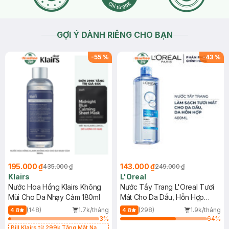
GỢI Ý DÀNH RIÊNG CHO BẠN
-
55
%
-
43
%
195.000 ₫
143.000 ₫
435.000 ₫
249.000 ₫
Klairs
L'Oreal
Nước Hoa Hồng Klairs Không
Nước Tẩy Trang L'Oreal Tươi
Mùi Cho Da Nhạy Cảm 180ml
Mát Cho Da Dầu, Hỗn Hợp
400ml
(148)
1.7k/tháng
(298)
1.9k/tháng
4.8
4.8
3
%
64
%
Bill Klairs từ 299k Tặng Mặt Nạ