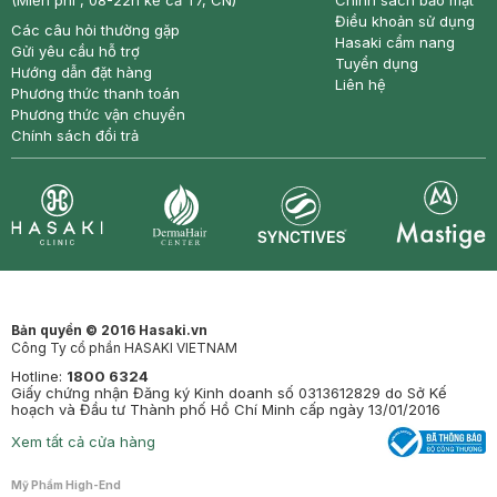
(Miễn phí , 08-22h kể cả T7, CN)
Chính sách bảo mật
Điều khoản sử dụng
Các câu hỏi thường gặp
Hasaki cẩm nang
Gửi yêu cầu hỗ trợ
Tuyển dụng
Hướng dẫn đặt hàng
Liên hệ
Phương thức thanh toán
Phương thức vận chuyển
Chính sách đổi trả
Synctives
Clinic
Dermahair
Mastige
Bản quyền © 2016 Hasaki.vn
Công Ty cổ phần HASAKI VIETNAM
Hotline:
1800 6324
Giấy chứng nhận Đăng ký Kinh doanh số 0313612829 do Sở Kế
hoạch và Đầu tư Thành phố Hồ Chí Minh cấp ngày 13/01/2016
Xem tất cả cửa hàng
Mỹ Phẩm High-End