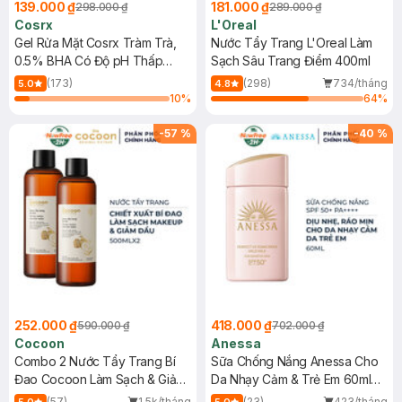
139.000 ₫
181.000 ₫
298.000 ₫
289.000 ₫
Cosrx
L'Oreal
Gel Rửa Mặt Cosrx Tràm Trà,
Nước Tẩy Trang L'Oreal Làm
0.5% BHA Có Độ pH Thấp
Sạch Sâu Trang Điểm 400ml
150ml
(173)
(298)
734/tháng
5.0
4.8
10
%
64
%
-
57
%
-
40
%
252.000 ₫
418.000 ₫
590.000 ₫
702.000 ₫
Cocoon
Anessa
Combo 2 Nước Tẩy Trang Bí
Sữa Chống Nắng Anessa Cho
Đao Cocoon Làm Sạch & Giảm
Da Nhạy Cảm & Trẻ Em 60ml
Dầu 500ml
(Mới)
(57)
1.5k/tháng
(23)
423/tháng