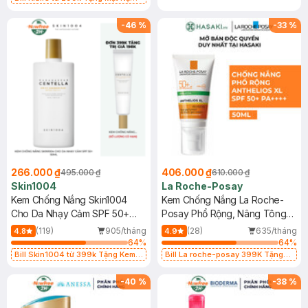
Làm Dịu Da & Kiểm Soát Dầu Nhờn
25ml (SL Có Hạn)
-
46
%
-
33
%
266.000 ₫
406.000 ₫
495.000 ₫
610.000 ₫
Skin1004
La Roche-Posay
Kem Chống Nắng Skin1004
Kem Chống Nắng La Roche-
Cho Da Nhạy Cảm SPF 50+
Posay Phổ Rộng, Nâng Tông
50ml
Kiềm Dầu 50ml
(119)
905/tháng
(28)
635/tháng
4.8
4.9
64
%
64
%
Bill Skin1004 từ 399k Tặng Kem
Bill La roche-posay 399K Tặng
Chống Nắng Cho Da Nhạy Cảm
Gel rửa mặt da dầu nhạy cảm 50ml
SPF 50+ 20ml (SL Có Hạn)
(SL có hạn)
-
40
%
-
38
%