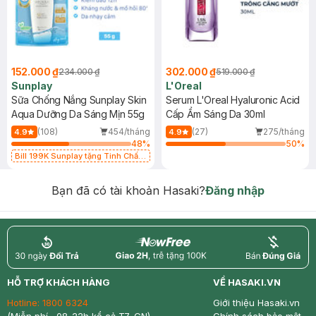
152.000 ₫
302.000 ₫
234.000 ₫
519.000 ₫
Sunplay
L'Oreal
Sữa Chống Nắng Sunplay Skin
Serum L'Oreal Hyaluronic Acid
Aqua Dưỡng Da Sáng Mịn 55g
Cấp Ẩm Sáng Da 30ml
(108)
454/tháng
(27)
275/tháng
4.9
4.9
48
%
50
%
Bill 199K Sunplay tặng Tinh Chất
Chống Nắng 7g trị giá 30K (SL có
hạn)
Bạn đã có tài khoản Hasaki?
Đăng nhập
return
nowfree
price
HỖ TRỢ KHÁCH HÀNG
VỀ HASAKI.VN
Hotline:
1800 6324
Giới thiệu Hasaki.vn