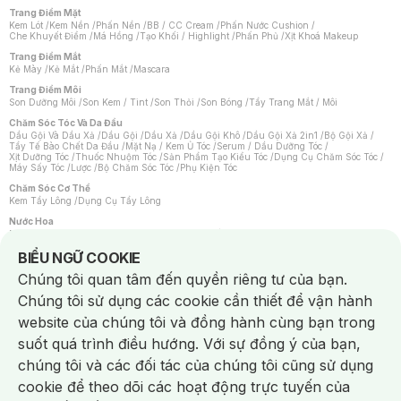
Trang Điểm Mặt
Kem Lót
/
Kem Nền
/
Phấn Nền
/
BB / CC Cream
/
Phấn Nước Cushion
/
Che Khuyết Điểm
/
Má Hồng
/
Tạo Khối / Highlight
/
Phấn Phủ
/
Xịt Khoá Makeup
Trang Điểm Mắt
Kẻ Mày
/
Kẻ Mắt
/
Phấn Mắt
/
Mascara
Trang Điểm Môi
Son Dưỡng Môi
/
Son Kem / Tint
/
Son Thỏi
/
Son Bóng
/
Tẩy Trang Mắt / Môi
Chăm Sóc Tóc Và Da Đầu
Dầu Gội Và Dầu Xả
/
Dầu Gội
/
Dầu Xả
/
Dầu Gội Khô
/
Dầu Gội Xả 2in1
/
Bộ Gội Xả
/
Tẩy Tế Bào Chết Da Đầu
/
Mặt Nạ / Kem Ủ Tóc
/
Serum / Dầu Dưỡng Tóc
/
Xịt Dưỡng Tóc
/
Thuốc Nhuộm Tóc
/
Sản Phẩm Tạo Kiểu Tóc
/
Dụng Cụ Chăm Sóc Tóc
/
Máy Sấy Tóc
/
Lược
/
Bộ Chăm Sóc Tóc
/
Phụ Kiện Tóc
Chăm Sóc Cơ Thể
Kem Tẩy Lông
/
Dụng Cụ Tẩy Lông
Nước Hoa
Nước Hoa Nữ
/
Nước Hoa Nam
/
Nước Hoa Cao Cấp
/
Xịt Thơm Toàn Thân
/
Nước Hoa Vùng Kín
Notice about cookies usage
BIỂU NGỮ COOKIE
Chăm Sóc Cá Nhân
Chúng tôi quan tâm đến quyền riêng tư của bạn.
Chống Muỗi
/
Khẩu Trang
/
Máy Massage
/
Mặt Nạ Xông Hơi
/
Nước Rửa Tay
/
Sản Phẩm Chăm Sóc Khác
/
Bàn Chải Đánh Răng
/
Bàn Chải Điện
/
Chúng tôi sử dụng các cookie cần thiết để vận hành
Hỗ Trợ Trắng Răng
/
Kem Đánh Răng
/
Máy Tăm Nước
/
Nước Súc Miệng
/
Tăm / Chỉ Nha Khoa
/
Xịt Thơm Miệng
/
Dung Dịch Vệ Sinh
/
Dưỡng Vùng Kín
/
website của chúng tôi và đồng hành cùng bạn trong
Khăn Ướt Vệ Sinh Vùng Kín
/
Băng Vệ Sinh
/
Tampon
/
Bọt Cạo Râu
/
Dao Cạo Râu
/
Máy Cạo Râu
suốt quá trình điều hướng. Với sự đồng ý của bạn,
Vấn Đề Về Da
chúng tôi và các đối tác của chúng tôi cũng sử dụng
Da Dầu / Lỗ Chân Lông To
/
Da Khô / Mất Nước
/
Da Lão Hóa
/
Da Mụn
/
Da Nhạy Cảm / Kích Ứng
/
Da Xỉn Màu
/
Thâm / Nám / Tàn Nhang
/
cookie để theo dõi các hoạt động trực tuyến của
Quầng Thâm & Bọng Mắt
/
Sẹo
/
Viêm Da Cơ Địa