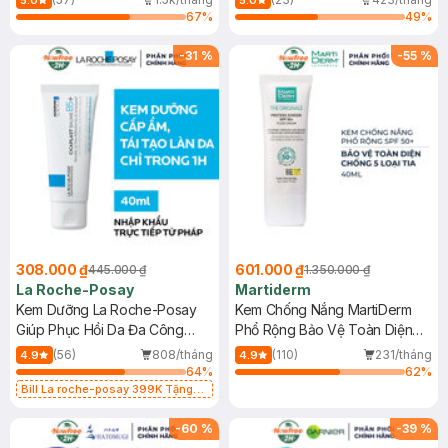
5.0
5.0
67
%
49
%
-
31
%
-
55
%
308.000 ₫
601.000 ₫
445.000 ₫
1.350.000 ₫
La Roche-Posay
Martiderm
Kem Dưỡng La Roche-Posay
Kem Chống Nắng MartiDerm
Giúp Phục Hồi Da Đa Công
Phổ Rộng Bảo Vệ Toàn Diện
Dụng 40ml
40ml
(56)
808/tháng
(110)
231/tháng
4.9
4.9
64
%
62
%
Bill La roche-posay 399K Tặng
Gel rửa mặt da dầu nhạy cảm 50ml
(SL có hạn)
-
60
%
-
39
%