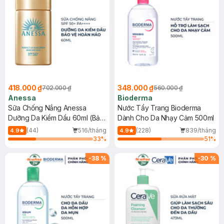
418.000 ₫
348.000 ₫
702.000 ₫
560.000 ₫
Anessa
Bioderma
Sữa Chống Nắng Anessa
Nước Tẩy Trang Bioderma
Dưỡng Da Kiềm Dầu 60ml (Bản
Dành Cho Da Nhạy Cảm 500ml
Mới)
(44)
516/tháng
(228)
839/tháng
4.9
4.9
33
%
51
%
-
38
%
-
30
%