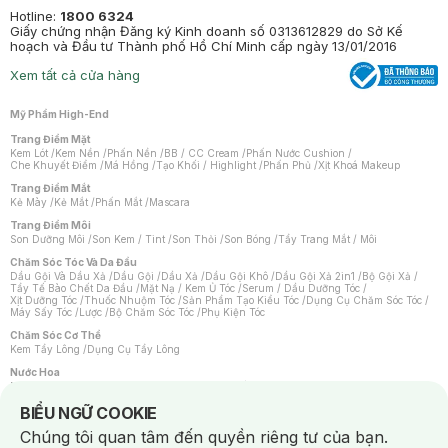
Hotline:
1800 6324
Giấy chứng nhận Đăng ký Kinh doanh số 0313612829 do Sở Kế
hoạch và Đầu tư Thành phố Hồ Chí Minh cấp ngày 13/01/2016
Xem tất cả cửa hàng
Mỹ Phẩm High-End
Trang Điểm Mặt
Kem Lót
/
Kem Nền
/
Phấn Nền
/
BB / CC Cream
/
Phấn Nước Cushion
/
Che Khuyết Điểm
/
Má Hồng
/
Tạo Khối / Highlight
/
Phấn Phủ
/
Xịt Khoá Makeup
Trang Điểm Mắt
Kẻ Mày
/
Kẻ Mắt
/
Phấn Mắt
/
Mascara
Trang Điểm Môi
Son Dưỡng Môi
/
Son Kem / Tint
/
Son Thỏi
/
Son Bóng
/
Tẩy Trang Mắt / Môi
Chăm Sóc Tóc Và Da Đầu
Dầu Gội Và Dầu Xả
/
Dầu Gội
/
Dầu Xả
/
Dầu Gội Khô
/
Dầu Gội Xả 2in1
/
Bộ Gội Xả
/
Tẩy Tế Bào Chết Da Đầu
/
Mặt Nạ / Kem Ủ Tóc
/
Serum / Dầu Dưỡng Tóc
/
Xịt Dưỡng Tóc
/
Thuốc Nhuộm Tóc
/
Sản Phẩm Tạo Kiểu Tóc
/
Dụng Cụ Chăm Sóc Tóc
/
Máy Sấy Tóc
/
Lược
/
Bộ Chăm Sóc Tóc
/
Phụ Kiện Tóc
Chăm Sóc Cơ Thể
Kem Tẩy Lông
/
Dụng Cụ Tẩy Lông
Nước Hoa
Nước Hoa Nữ
/
Nước Hoa Nam
/
Nước Hoa Cao Cấp
/
Xịt Thơm Toàn Thân
/
Nước Hoa Vùng Kín
Notice about cookies usage
BIỂU NGỮ COOKIE
Chăm Sóc Cá Nhân
Chúng tôi quan tâm đến quyền riêng tư của bạn.
Chống Muỗi
/
Khẩu Trang
/
Máy Massage
/
Mặt Nạ Xông Hơi
/
Nước Rửa Tay
/
Sản Phẩm Chăm Sóc Khác
/
Bàn Chải Đánh Răng
/
Bàn Chải Điện
/