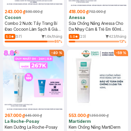
243.000 ₫
418.000 ₫
590.000 ₫
702.000 ₫
Cocoon
Anessa
Combo 2 Nước Tẩy Trang Bí
Sữa Chống Nắng Anessa Cho
Đao Cocoon Làm Sạch & Giảm
Da Nhạy Cảm & Trẻ Em 60ml
Dầu 500ml
(Mới)
(57)
1.6k/tháng
(23)
423/tháng
5.0
5.0
86
%
13
%
-
40
%
-
59
%
267.000 ₫
553.000 ₫
445.000 ₫
1.350.000 ₫
La Roche-Posay
Martiderm
Kem Dưỡng La Roche-Posay
Kem Chống Nắng MartiDerm