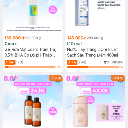
139.000 ₫
145.000 ₫
298.000 ₫
289.000 ₫
Cosrx
L'Oreal
Gel Rửa Mặt Cosrx Tràm Trà,
Nước Tẩy Trang L'Oreal Làm
0.5% BHA Có Độ pH Thấp
Sạch Sâu Trang Điểm 400ml
150ml
(173)
(298)
916/tháng
5.0
4.8
8
%
43
%
-
59
%
-
40
%