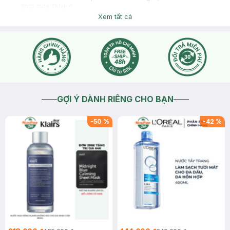
2019-11-18
Thích
0
Xem tất cả
GỢI Ý DÀNH RIÊNG CHO BẠN
-
50
%
-
42
%