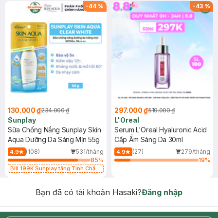
-
44
%
-
43
%
130.000 ₫
297.000 ₫
234.000 ₫
519.000 ₫
Sunplay
L'Oreal
Sữa Chống Nắng Sunplay Skin
Serum L'Oreal Hyaluronic Acid
Aqua Dưỡng Da Sáng Mịn 55g
Cấp Ẩm Sáng Da 30ml
(108)
531/tháng
(27)
279/tháng
4.9
4.9
85
%
19
%
Bill 199K Sunplay tặng Tinh Chất
Chống Nắng 7g trị giá 30K (SL có
hạn)
Bạn đã có tài khoản Hasaki?
Đăng nhập