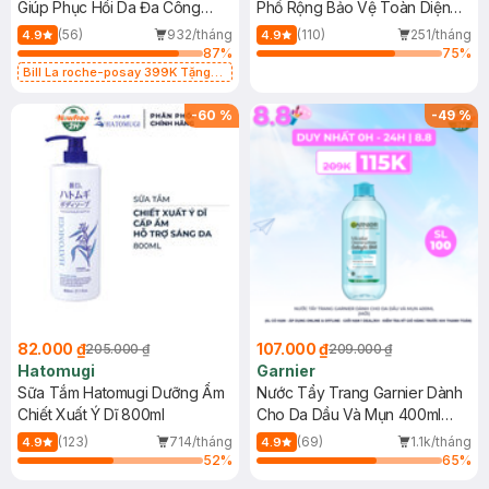
Giúp Phục Hồi Da Đa Công
Phổ Rộng Bảo Vệ Toàn Diện
Dụng 40ml
40ml
(56)
932/tháng
(110)
251/tháng
4.9
4.9
87
%
75
%
Bill La roche-posay 399K Tặng
Gel rửa mặt da dầu nhạy cảm 50ml
(SL có hạn)
-
60
%
-
49
%
82.000 ₫
107.000 ₫
205.000 ₫
209.000 ₫
Hatomugi
Garnier
Sữa Tắm Hatomugi Dưỡng Ẩm
Nước Tẩy Trang Garnier Dành
Chiết Xuất Ý Dĩ 800ml
Cho Da Dầu Và Mụn 400ml
(Mới)
(123)
714/tháng
(69)
1.1k/tháng
4.9
4.9
52
%
65
%