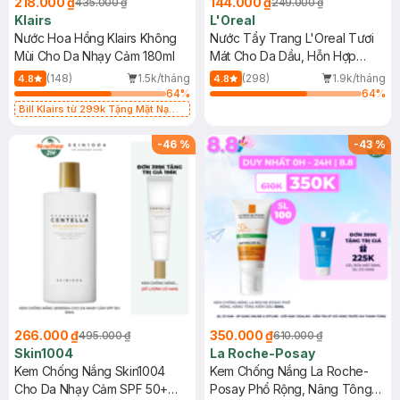
218.000 ₫
144.000 ₫
435.000 ₫
249.000 ₫
Klairs
L'Oreal
Nước Hoa Hồng Klairs Không
Nước Tẩy Trang L'Oreal Tươi
Mùi Cho Da Nhạy Cảm 180ml
Mát Cho Da Dầu, Hỗn Hợp
400ml
(148)
1.5k/tháng
(298)
1.9k/tháng
4.8
4.8
64
%
64
%
Bill Klairs từ 299k Tặng Mặt Nạ
Làm Dịu Da & Kiểm Soát Dầu Nhờn
25ml (SL Có Hạn)
-
46
%
-
43
%
266.000 ₫
350.000 ₫
495.000 ₫
610.000 ₫
Skin1004
La Roche-Posay
Kem Chống Nắng Skin1004
Kem Chống Nắng La Roche-
Cho Da Nhạy Cảm SPF 50+
Posay Phổ Rộng, Nâng Tông