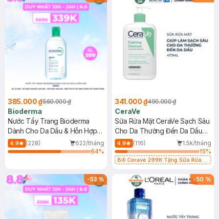
385.000 ₫
341.000 ₫
560.000 ₫
490.000 ₫
Bioderma
CeraVe
Nước Tẩy Trang Bioderma
Sữa Rửa Mặt CeraVe Sạch Sâu
Dành Cho Da Dầu & Hỗn Hợp
Cho Da Thường Đến Da Dầu
500ml
473ml
(228)
622/tháng
(116)
1.5k/tháng
4.9
4.9
64
%
15
%
Bill Cerave 299K Tặng Sữa Rửa
Mặt Cerave 30ml (SL có hạn)
-
53
%
-
50
%