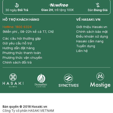
return
nowfree
price
HỖ TRỢ KHÁCH HÀNG
VỀ HASAKI.VN
Hotline:
1800 6324
Giới thiệu Hasaki.vn
(Miễn phí , 08-22h kể cả T7, CN)
Chính sách bảo mật
Điều khoản sử dụng
Các câu hỏi thường gặp
Hasaki cẩm nang
Gửi yêu cầu hỗ trợ
Tuyển dụng
Hướng dẫn đặt hàng
Liên hệ
Phương thức thanh toán
Phương thức vận chuyển
Chính sách đổi trả
Synctives
Clinic
Dermahair
Mastige
Bản quyền © 2016 Hasaki.vn
Công Ty cổ phần HASAKI VIETNAM