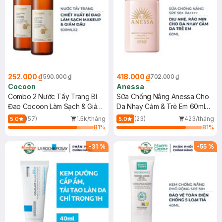
252.000 ₫
418.000 ₫
590.000 ₫
702.000 ₫
Cocoon
Anessa
Combo 2 Nước Tẩy Trang Bí
Sữa Chống Nắng Anessa Cho
Đao Cocoon Làm Sạch & Giảm
Da Nhạy Cảm & Trẻ Em 60ml
Dầu 500ml
(Mới)
(57)
1.5k/tháng
(23)
423/tháng
5.0
5.0
81
%
81
%
-
31
%
-
55
%