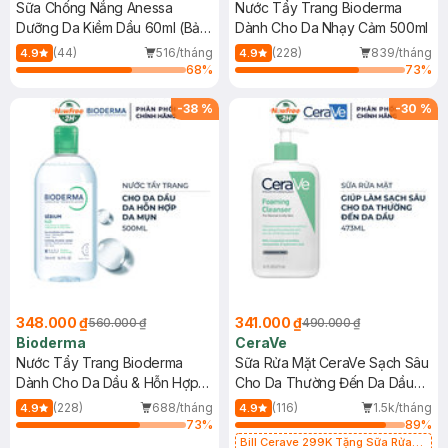
Sữa Chống Nắng Anessa
Nước Tẩy Trang Bioderma
Dưỡng Da Kiềm Dầu 60ml (Bản
Dành Cho Da Nhạy Cảm 500ml
Mới)
(44)
516/tháng
(228)
839/tháng
4.9
4.9
68
%
73
%
-
38
%
-
30
%
348.000 ₫
341.000 ₫
560.000 ₫
490.000 ₫
Bioderma
CeraVe
Nước Tẩy Trang Bioderma
Sữa Rửa Mặt CeraVe Sạch Sâu
Dành Cho Da Dầu & Hỗn Hợp
Cho Da Thường Đến Da Dầu
500ml
473ml
(228)
688/tháng
(116)
1.5k/tháng
4.9
4.9
73
%
89
%
Bill Cerave 299K Tặng Sữa Rửa