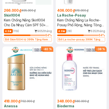
266.000 ₫
406.000 ₫
495.000 ₫
610.000 ₫
Skin1004
La Roche-Posay
Kem Chống Nắng Skin1004
Kem Chống Nắng La Roche-
Cho Da Nhạy Cảm SPF 50+
Posay Phổ Rộng, Nâng Tông
50ml
Kiềm Dầu 50ml
(119)
905/tháng
(28)
635/tháng
4.8
4.9
64
%
64
%
Bill Skin1004 từ 399k Tặng Kem
Bill La roche-posay 399K Tặng
Chống Nắng Cho Da Nhạy Cảm
Gel rửa mặt da dầu nhạy cảm 50ml
SPF 50+ 20ml (SL Có Hạn)
(SL có hạn)
-
40
%
-
38
%
418.000 ₫
348.000 ₫
702.000 ₫
560.000 ₫
Anessa
Bioderma