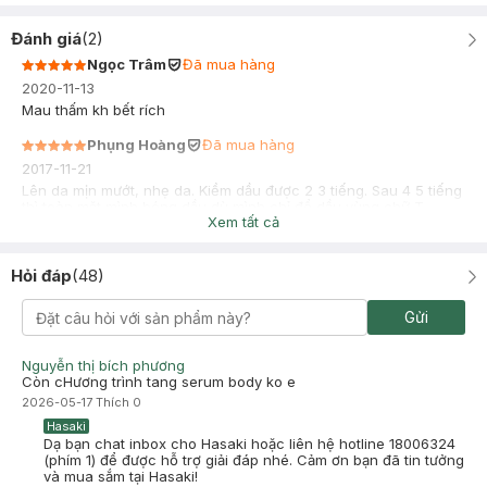
Đánh giá
(
2
)
Ngọc Trâm
Đã mua hàng
2020-11-13
Mau thấm kh bết rích
Phụng Hoàng
Đã mua hàng
2017-11-21
Lên da mịn mướt, nhẹ da. Kiềm dầu được 2 3 tiếng. Sau 4 5 tiếng
thì toàn mặt mình bóng dầu dù mình chỉ đổ dầu vùng chữ T
Xem tất cả
Hỏi đáp
(
48
)
Gửi
Nguyễn thị bích phương
Còn cHương trình tang serum body ko e
2026-05-17
Thích
0
Hasaki
Dạ bạn chat inbox cho Hasaki hoặc liên hệ hotline 18006324
(phím 1) để được hỗ trợ giải đáp nhé. Cảm ơn bạn đã tin tưởng
và mua sắm tại Hasaki!