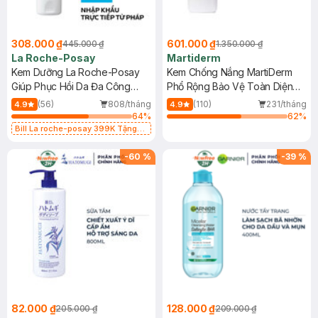
308.000 ₫
601.000 ₫
445.000 ₫
1.350.000 ₫
La Roche-Posay
Martiderm
Kem Dưỡng La Roche-Posay
Kem Chống Nắng MartiDerm
Giúp Phục Hồi Da Đa Công
Phổ Rộng Bảo Vệ Toàn Diện
Dụng 40ml
40ml
(56)
808/tháng
(110)
231/tháng
4.9
4.9
64
%
62
%
Bill La roche-posay 399K Tặng
Gel rửa mặt da dầu nhạy cảm 50ml
(SL có hạn)
-
60
%
-
39
%
82.000 ₫
128.000 ₫
205.000 ₫
209.000 ₫