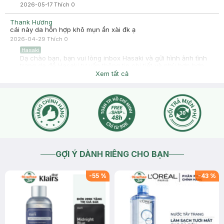
2026-05-17
Thích
0
Thank Hương
cái này da hỗn hợp khô mụn ẩn xài đk ạ
2026-04-29
Thích
0
Hasaki
Dạ chào bạn, bạn vui lòng inbox Hasaki và gửi hình ảnh tình
trạng da để Hasaki tư vấn thông tin chi tiết và phù hợp hơn
cho bạn ạ.
Xem tất cả
2026-04-29
Thích
0
GỢI Ý DÀNH RIÊNG CHO BẠN
-
55
%
-
43
%