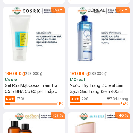
Mặt Cerave 30ml (SL có hạn)
-
53
%
-
37
%
139.000 ₫
181.000 ₫
298.000 ₫
289.000 ₫
Cosrx
L'Oreal
Gel Rửa Mặt Cosrx Tràm Trà,
Nước Tẩy Trang L'Oreal Làm
0.5% BHA Có Độ pH Thấp
Sạch Sâu Trang Điểm 400ml
150ml
(173)
(298)
734/tháng
5.0
4.8
11
%
64
%
-
57
%
-
40
%