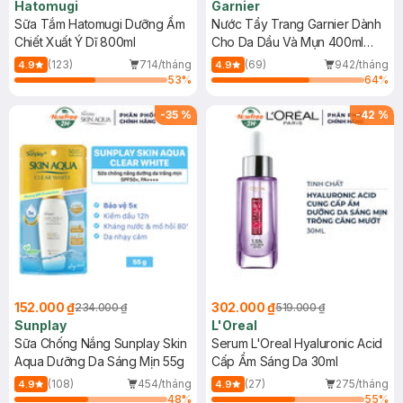
Hatomugi
Garnier
Sữa Tắm Hatomugi Dưỡng Ẩm
Nước Tẩy Trang Garnier Dành
Chiết Xuất Ý Dĩ 800ml
Cho Da Dầu Và Mụn 400ml
(Mới)
(123)
714/tháng
(69)
942/tháng
4.9
4.9
53
%
64
%
-
35
%
-
42
%
152.000 ₫
302.000 ₫
234.000 ₫
519.000 ₫
Sunplay
L'Oreal
Sữa Chống Nắng Sunplay Skin
Serum L'Oreal Hyaluronic Acid
Aqua Dưỡng Da Sáng Mịn 55g
Cấp Ẩm Sáng Da 30ml
(108)
454/tháng
(27)
275/tháng
4.9
4.9
48
%
55
%