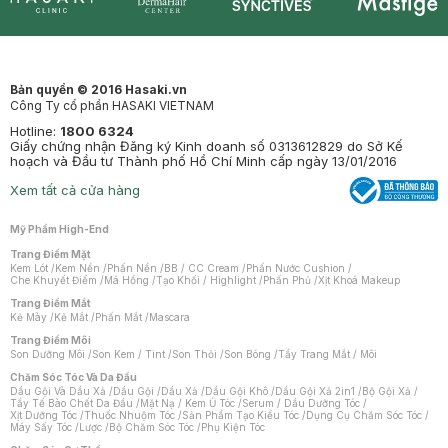
Synctives
Clinic
Dermahair
Mastige
Bản quyền © 2016 Hasaki.vn
Công Ty cổ phần HASAKI VIETNAM
Hotline:
1800 6324
Giấy chứng nhận Đăng ký Kinh doanh số 0313612829 do Sở Kế
hoạch và Đầu tư Thành phố Hồ Chí Minh cấp ngày 13/01/2016
Xem tất cả cửa hàng
Mỹ Phẩm High-End
Trang Điểm Mặt
Kem Lót
/
Kem Nền
/
Phấn Nền
/
BB / CC Cream
/
Phấn Nước Cushion
/
Che Khuyết Điểm
/
Má Hồng
/
Tạo Khối / Highlight
/
Phấn Phủ
/
Xịt Khoá Makeup
Trang Điểm Mắt
Kẻ Mày
/
Kẻ Mắt
/
Phấn Mắt
/
Mascara
Trang Điểm Môi
Son Dưỡng Môi
/
Son Kem / Tint
/
Son Thỏi
/
Son Bóng
/
Tẩy Trang Mắt / Môi
Chăm Sóc Tóc Và Da Đầu
Dầu Gội Và Dầu Xả
/
Dầu Gội
/
Dầu Xả
/
Dầu Gội Khô
/
Dầu Gội Xả 2in1
/
Bộ Gội Xả
/
Tẩy Tế Bào Chết Da Đầu
/
Mặt Nạ / Kem Ủ Tóc
/
Serum / Dầu Dưỡng Tóc
/
Xịt Dưỡng Tóc
/
Thuốc Nhuộm Tóc
/
Sản Phẩm Tạo Kiểu Tóc
/
Dụng Cụ Chăm Sóc Tóc
/
Máy Sấy Tóc
/
Lược
/
Bộ Chăm Sóc Tóc
/
Phụ Kiện Tóc