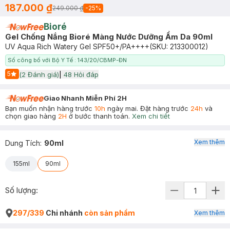
187.000 ₫
249.000 ₫
-
25
%
Bioré
Gel Chống Nắng Bioré Màng Nước Dưỡng Ẩm Da 90ml
UV Aqua Rich Watery Gel SPF50+/PA++++
(SKU:
213300012
)
Số công bố với Bộ Y Tế : 143/20/CBMP-ĐN
5
(
2
Đánh giá)
|
48
Hỏi đáp
Start Icon
Giao Nhanh Miễn Phí 2H
Bạn muốn nhận hàng trước
10h
ngày mai. Đặt hàng trước
24h
và
chọn giao hàng
2H
ở bước thanh toán.
Xem chi tiết
Xem thêm
Dung Tích
:
90ml
155ml
90ml
Số lượng:
297/339
Chi nhánh
còn sản phẩm
Xem thêm