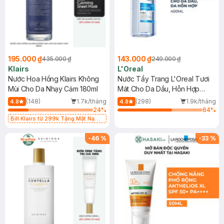
195.000 ₫
143.000 ₫
435.000 ₫
249.000 ₫
Klairs
L'Oreal
Nước Hoa Hồng Klairs Không
Nước Tẩy Trang L'Oreal Tươi
Mùi Cho Da Nhạy Cảm 180ml
Mát Cho Da Dầu, Hỗn Hợp
400ml
(148)
1.7k/tháng
(298)
1.9k/tháng
4.8
4.8
24
%
64
%
Bill Klairs từ 299k Tặng Mặt Nạ
Làm Dịu Da & Kiểm Soát Dầu Nhờn
25ml (SL Có Hạn)
-
46
%
-
33
%