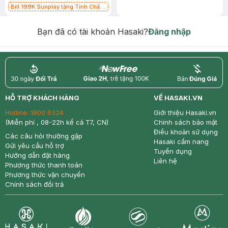
Bill 199K Sunplay tặng Tinh Chất
Chống Nắng 7g trị giá 30K (SL có
hạn)
Bạn đã có tài khoản Hasaki?
Đăng nhập
return
nowfree
price
HỖ TRỢ KHÁCH HÀNG
VỀ HASAKI.VN
Hotline:
1800 6324
Giới thiệu Hasaki.vn
(Miễn phí , 08-22h kể cả T7, CN)
Chính sách bảo mật
Điều khoản sử dụng
Các câu hỏi thường gặp
Hasaki cẩm nang
Gửi yêu cầu hỗ trợ
Tuyển dụng
Hướng dẫn đặt hàng
Liên hệ
Phương thức thanh toán
Phương thức vận chuyển
Chính sách đổi trả