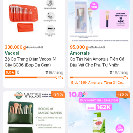
338.000 ₫
95.000 ₫
437.000 ₫
129.000 ₫
Vacosi
Amortals
Bộ Cọ Trang Điểm Vacosi 14
Cọ Tán Nền Amortals Tiên Cá
Cây BC36 (Bóp Da Cam)
Đầu Vát Che Phủ Tự Nhiên
(1)
18/tháng
49/tháng
5.0
64
%
7
%
BILL 169K Amortals Tặng 01 Cọ
Phấn Phủ Amortals Lông Tơ Cao
Cấp (SL có hạn)
-
34
%
-
25
%