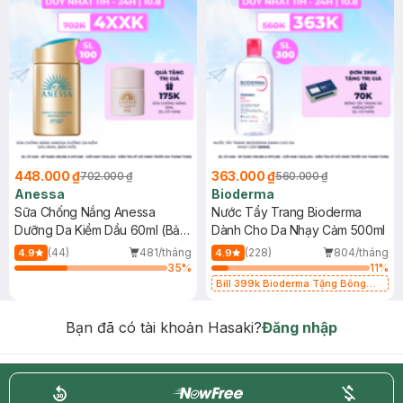
448.000 ₫
363.000 ₫
702.000 ₫
560.000 ₫
Anessa
Bioderma
Sữa Chống Nắng Anessa
Nước Tẩy Trang Bioderma
Dưỡng Da Kiềm Dầu 60ml (Bản
Dành Cho Da Nhạy Cảm 500ml
Mới)
(44)
481/tháng
(228)
804/tháng
4.9
4.9
35
%
11
%
Bill 399k Bioderma Tặng Bông
Tẩy Trang Hộp 50 Miếng (SL có
hạn)
Bạn đã có tài khoản Hasaki?
Đăng nhập