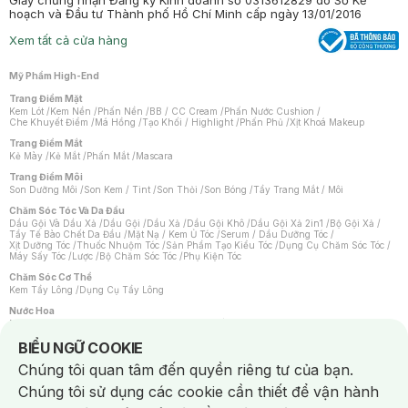
Giấy chứng nhận Đăng ký Kinh doanh số 0313612829 do Sở Kế
hoạch và Đầu tư Thành phố Hồ Chí Minh cấp ngày 13/01/2016
Xem tất cả cửa hàng
Mỹ Phẩm High-End
Trang Điểm Mặt
Kem Lót
/
Kem Nền
/
Phấn Nền
/
BB / CC Cream
/
Phấn Nước Cushion
/
Che Khuyết Điểm
/
Má Hồng
/
Tạo Khối / Highlight
/
Phấn Phủ
/
Xịt Khoá Makeup
Trang Điểm Mắt
Kẻ Mày
/
Kẻ Mắt
/
Phấn Mắt
/
Mascara
Trang Điểm Môi
Son Dưỡng Môi
/
Son Kem / Tint
/
Son Thỏi
/
Son Bóng
/
Tẩy Trang Mắt / Môi
Chăm Sóc Tóc Và Da Đầu
Dầu Gội Và Dầu Xả
/
Dầu Gội
/
Dầu Xả
/
Dầu Gội Khô
/
Dầu Gội Xả 2in1
/
Bộ Gội Xả
/
Tẩy Tế Bào Chết Da Đầu
/
Mặt Nạ / Kem Ủ Tóc
/
Serum / Dầu Dưỡng Tóc
/
Xịt Dưỡng Tóc
/
Thuốc Nhuộm Tóc
/
Sản Phẩm Tạo Kiểu Tóc
/
Dụng Cụ Chăm Sóc Tóc
/
Máy Sấy Tóc
/
Lược
/
Bộ Chăm Sóc Tóc
/
Phụ Kiện Tóc
Chăm Sóc Cơ Thể
Kem Tẩy Lông
/
Dụng Cụ Tẩy Lông
Nước Hoa
Nước Hoa Nữ
/
Nước Hoa Nam
/
Nước Hoa Cao Cấp
/
Xịt Thơm Toàn Thân
/
Nước Hoa Vùng Kín
Notice about cookies usage
BIỂU NGỮ COOKIE
Chăm Sóc Cá Nhân
Chúng tôi quan tâm đến quyền riêng tư của bạn.
Chống Muỗi
/
Khẩu Trang
/
Máy Massage
/
Mặt Nạ Xông Hơi
/
Nước Rửa Tay
/
Sản Phẩm Chăm Sóc Khác
/
Bàn Chải Đánh Răng
/
Bàn Chải Điện
/
Chúng tôi sử dụng các cookie cần thiết để vận hành
Hỗ Trợ Trắng Răng
/
Kem Đánh Răng
/
Máy Tăm Nước
/
Nước Súc Miệng
/
Tăm / Chỉ Nha Khoa
/
Xịt Thơm Miệng
/
Dung Dịch Vệ Sinh
/
Dưỡng Vùng Kín
/