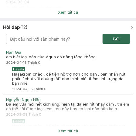
2024-03-04
Sp tốt, dễ dùng, mùi thơm nhẹ
Xem tất cả
Hỏi đáp
(
12
)
Gửi
Hân Gia
em biết loại nào của Aqua có nâng tông không
2024-04-18
Thích
0
Hasaki
Hasaki xin chào , để tiện hỗ trợ hơn cho bạn , bạn nhấn nút
phần "chat với chúng tôi" cho mình biết thêm tình trạng da
bạn nhé
2024-04-18
Thích
0
Nguyễn Ngọc Hân
Da em vừa mới hết kích ứng, hiện tại da em rất nhạy cảm , thì em
có thể sài được loại kem kcn này hay có loại nào nữa ko ạ
2024-03-09
Thích
0
Hasaki
Hasaki xin chào , để tiện hỗ trợ hơn cho bạn , bạn nhấn nút
phần "chat với chúng tôi" cho mình biết thêm tình trạng da
Xem tất cả
bạn nhé