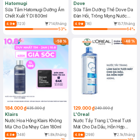
Hatomugi
Dove
Sữa Tắm Hatomugi Dưỡng Ẩm
Sữa Tắm Dưỡng Thể Dove Da
Chiết Xuất Ý Dĩ 800ml
Đàn Hồi, Trông Mọng Nước
900g
(123)
714/tháng
(16)
157/tháng
4.9
4.9
53
%
64
%
-
58
%
-
48
%
184.000 ₫
129.000 ₫
435.000 ₫
249.000 ₫
Klairs
L'Oreal
Nước Hoa Hồng Klairs Không
Nước Tẩy Trang L'Oreal Tươi
Mùi Cho Da Nhạy Cảm 180ml
Mát Cho Da Dầu, Hỗn Hợp
400ml
(148)
1.8k/tháng
(298)
2.1k/tháng
4.8
4.8
7
%
16
%