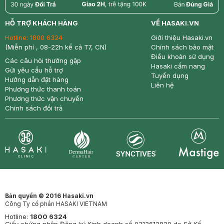
return
nowfree
price
HỖ TRỢ KHÁCH HÀNG
VỀ HASAKI.VN
Hotline:
1800 6324
Giới thiệu Hasaki.vn
(Miễn phí , 08-22h kể cả T7, CN)
Chính sách bảo mật
Điều khoản sử dụng
Các câu hỏi thường gặp
Hasaki cẩm nang
Gửi yêu cầu hỗ trợ
Tuyển dụng
Hướng dẫn đặt hàng
Liên hệ
Phương thức thanh toán
Phương thức vận chuyển
Chính sách đổi trả
Synctives
Clinic
Dermahair
Mastige
Bản quyền © 2016 Hasaki.vn
Công Ty cổ phần HASAKI VIETNAM
Hotline:
1800 6324