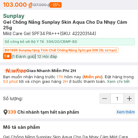
103.000 ₫
137.000 ₫
-
25
%
Sunplay
Gel Chống Nắng Sunplay Skin Aqua Cho Da Nhạy Cảm
25g
Mild Care Gel SPF34 PA+++
(SKU:
422203144
)
Số công bố với Bộ Y Tế : 596/20/CBMP-BD
Bill 199K Sunplay tặng Tinh Chất Chống Nắng 7g trị giá 30K (SL có hạn)
5
(
1
Đánh giá)
|
12
Hỏi đáp
Start Icon
Giao Nhanh Miễn Phí 2H
Bạn muốn nhận hàng trước
17h
hôm nay (
Miễn phí
). Đặt hàng trong
53 phút
tới và chọn giao hàng
2H
ở bước thanh toán.
Xem chi tiết
Số lượng:
339
Chi nhánh tạm hết sản phẩm
Xem thêm
Mô tả sản phẩm
Gel Chống Nắng Sunplay Skin Aqua Cho Da Nhạy Cảm Mild Care