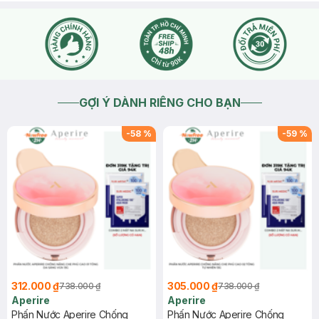
2024-03-09
Thích
1
GỢI Ý DÀNH RIÊNG CHO BẠN
-
58
%
-
59
%
312.000 ₫
305.000 ₫
738.000 ₫
738.000 ₫
Aperire
Aperire
Phấn Nước Aperire Chống
Phấn Nước Aperire Chống