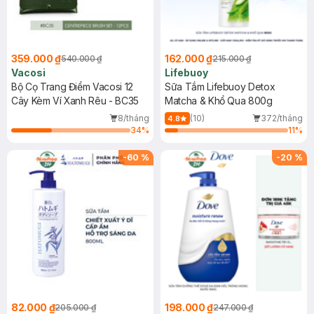
359.000 ₫
162.000 ₫
540.000 ₫
215.000 ₫
Vacosi
Lifebuoy
Bộ Cọ Trang Điểm Vacosi 12
Sữa Tắm Lifebuoy Detox
Cây Kèm Ví Xanh Rêu - BC35
Matcha & Khổ Qua 800g
8/tháng
(10)
372/tháng
4.8
34
%
11
%
-
60
%
-
20
%
82.000 ₫
198.000 ₫
205.000 ₫
247.000 ₫