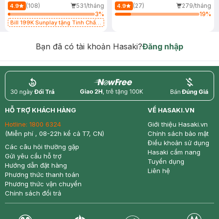
(108)
531/tháng
(27)
279/tháng
4.9
4.9
3
%
19
%
Bill 199K Sunplay tặng Tinh Chất
Chống Nắng 7g trị giá 30K (SL có
hạn)
Bạn đã có tài khoản Hasaki?
Đăng nhập
return
nowfree
price
HỖ TRỢ KHÁCH HÀNG
VỀ HASAKI.VN
Hotline:
1800 6324
Giới thiệu Hasaki.vn
(Miễn phí , 08-22h kể cả T7, CN)
Chính sách bảo mật
Điều khoản sử dụng
Các câu hỏi thường gặp
Hasaki cẩm nang
Gửi yêu cầu hỗ trợ
Tuyển dụng
Hướng dẫn đặt hàng
Liên hệ
Phương thức thanh toán
Phương thức vận chuyển
Chính sách đổi trả