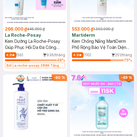
266.000 ₫
553.000 ₫
445.000 ₫
1.350.000 ₫
La Roche-Posay
Martiderm
Kem Dưỡng La Roche-Posay
Kem Chống Nắng MartiDerm
Giúp Phục Hồi Da Đa Công
Phổ Rộng Bảo Vệ Toàn Diện
Dụng 40ml
40ml
(56)
936/tháng
(110)
251/tháng
4.9
4.9
48
%
75
%
Bill La roche-posay 399K Tặng
Gel rửa mặt da dầu nhạy cảm 50ml
(SL có hạn)
-
60
%
-
49
%