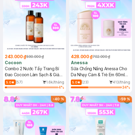
243.000 ₫
428.000 ₫
590.000 ₫
702.000 ₫
Cocoon
Anessa
Combo 2 Nước Tẩy Trang Bí
Sữa Chống Nắng Anessa Cho
Đao Cocoon Làm Sạch & Giảm
Da Nhạy Cảm & Trẻ Em 60ml
Dầu 500ml
(Mới)
(57)
1.6k/tháng
(23)
413/tháng
5.0
5.0
4
%
34
%
-
40
%
-
59
%