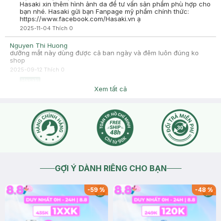
Hasaki xin thêm hình ảnh da để tư vấn sản phẩm phù hợp cho
bạn nhé. Hasaki gửi bạn Fanpage mỹ phẩm chính thức:
https://www.facebook.com/Hasaki.vn ạ
2025-11-04
Thích
0
Nguyen Thi Huong
dưỡng mắt này dùng được cả ban ngày và đêm luôn đúng ko
shop
2025-09-12
Thích
0
Hasaki
Dạ được ạ, bạn có thể dùng ngày và đêm ạ
Xem tất cả
2025-09-12
Thích
0
GỢI Ý DÀNH RIÊNG CHO BẠN
-
59
%
-
48
%