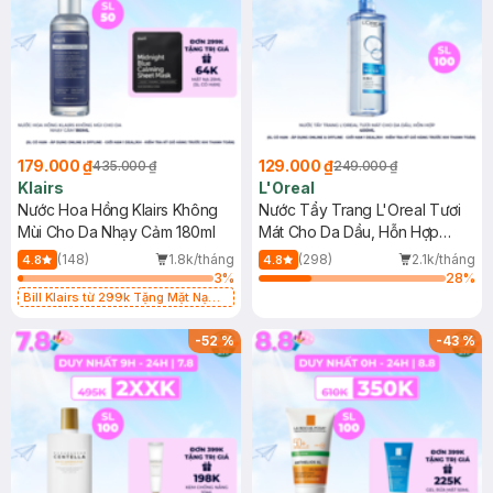
179.000 ₫
129.000 ₫
435.000 ₫
249.000 ₫
Klairs
L'Oreal
Nước Hoa Hồng Klairs Không
Nước Tẩy Trang L'Oreal Tươi
Mùi Cho Da Nhạy Cảm 180ml
Mát Cho Da Dầu, Hỗn Hợp
400ml
(148)
1.8k/tháng
(298)
2.1k/tháng
4.8
4.8
3
%
28
%
Bill Klairs từ 299k Tặng Mặt Nạ
Làm Dịu Da & Kiểm Soát Dầu Nhờn
25ml (SL Có Hạn)
-
52
%
-
43
%