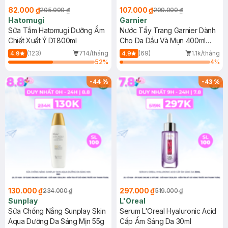
82.000 ₫
107.000 ₫
205.000 ₫
209.000 ₫
Hatomugi
Garnier
Sữa Tắm Hatomugi Dưỡng Ẩm
Nước Tẩy Trang Garnier Dành
Chiết Xuất Ý Dĩ 800ml
Cho Da Dầu Và Mụn 400ml
(Mới)
(123)
714/tháng
(69)
1.1k/tháng
4.9
4.9
52
%
4
%
-
44
%
-
43
%
130.000 ₫
297.000 ₫
234.000 ₫
519.000 ₫
Sunplay
L'Oreal
Sữa Chống Nắng Sunplay Skin
Serum L'Oreal Hyaluronic Acid
Aqua Dưỡng Da Sáng Mịn 55g
Cấp Ẩm Sáng Da 30ml