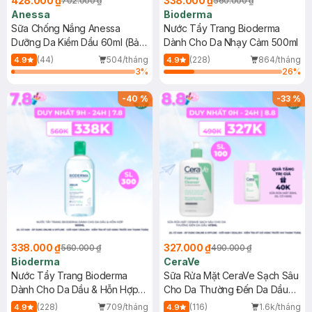
428.000 ₫
338.000 ₫
702.000 ₫
560.000 ₫
Anessa
Bioderma
Sữa Chống Nắng Anessa
Nước Tẩy Trang Bioderma
Dưỡng Da Kiềm Dầu 60ml (Bản
Dành Cho Da Nhạy Cảm 500ml
Mới)
(44)
504/tháng
(228)
864/tháng
4.9
4.9
3
%
26
%
-
40
%
-
33
%
338.000 ₫
327.000 ₫
560.000 ₫
490.000 ₫
Bioderma
CeraVe
Nước Tẩy Trang Bioderma
Sữa Rửa Mặt CeraVe Sạch Sâu
Dành Cho Da Dầu & Hỗn Hợp
Cho Da Thường Đến Da Dầu
500ml
473ml
(228)
709/tháng
(116)
1.6k/tháng
4.9
4.9