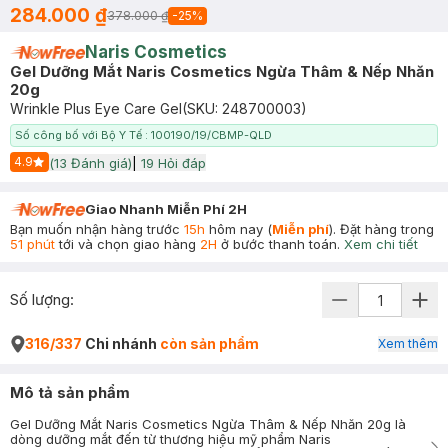
284.000 ₫
378.000 ₫
-
25
%
Naris Cosmetics
Gel Dưỡng Mắt Naris Cosmetics Ngừa Thâm & Nếp Nhăn
20g
Wrinkle Plus Eye Care Gel
(SKU:
248700003
)
Số công bố với Bộ Y Tế : 100190/19/CBMP-QLD
4.9
(
13
Đánh giá)
|
19
Hỏi đáp
Start Icon
Giao Nhanh Miễn Phí 2H
Bạn muốn nhận hàng trước
15h
hôm nay (
Miễn phí
). Đặt hàng trong
51 phút
tới và chọn giao hàng
2H
ở bước thanh toán.
Xem chi tiết
Số lượng:
316/337
Chi nhánh
còn sản phẩm
Xem thêm
Mô tả sản phẩm
Gel Dưỡng Mắt Naris Cosmetics Ngừa Thâm & Nếp Nhăn 20g là
dòng dưỡng mắt đến từ thương hiệu mỹ phẩm Naris