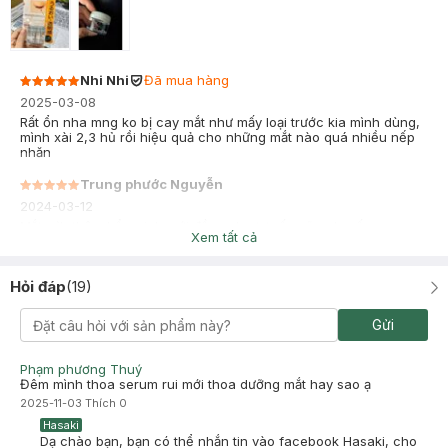
Nhi Nhi
Đã mua hàng
2025-03-08
Rất ổn nha mng ko bị cay mắt như mấy loại trước kia mình dùng,
mình xài 2,3 hủ rồi hiệu quả cho những mắt nào quá nhiều nếp
nhăn
Trung phước Nguyễn
2024-03-12
Mắt mìh thâm bẩm sinh mới đầu nghe tư vấn cũng k mấy quan
Xem tất cả
tâm vì đã sd của các hãng lớn rồi k hiệu quả nhưng khi sd 1-2
tuần mình thấy cải thiện rõ rệt mẹ mình bị bọng mắt với nhăn
chân chim sd chịu khó matxa xíu cũng mờ nhăn hẳng nch là quá
Hỏi đáp
(
19
)
ok ạ
Gửi
Phạm phương Thuý
Đêm mình thoa serum rui mới thoa dưỡng mắt hay sao ạ
2025-11-03
Thích
0
Hasaki
Dạ chào bạn, bạn có thể nhắn tin vào facebook Hasaki, cho