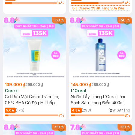
14
%
54
%
Bill Cerave 299K Tặng Sữa Rửa
Mặt Cerave 30ml (SL có hạn)
-
53
%
-
50
%
139.000 ₫
145.000 ₫
298.000 ₫
289.000 ₫
Cosrx
L'Oreal
Gel Rửa Mặt Cosrx Tràm Trà,
Nước Tẩy Trang L'Oreal Làm
0.5% BHA Có Độ pH Thấp
Sạch Sâu Trang Điểm 400ml
150ml
(173)
(298)
916/tháng
5.0
4.8
7
%
8
%
-
59
%
-
39
%