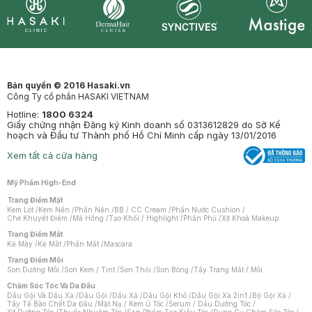
Synctives
Clinic
Dermahair
Mastige
Bản quyền © 2016 Hasaki.vn
Công Ty cổ phần HASAKI VIETNAM
Hotline:
1800 6324
Giấy chứng nhận Đăng ký Kinh doanh số 0313612829 do Sở Kế
hoạch và Đầu tư Thành phố Hồ Chí Minh cấp ngày 13/01/2016
Xem tất cả cửa hàng
Mỹ Phẩm High-End
Trang Điểm Mặt
Kem Lót
/
Kem Nền
/
Phấn Nền
/
BB / CC Cream
/
Phấn Nước Cushion
/
Che Khuyết Điểm
/
Má Hồng
/
Tạo Khối / Highlight
/
Phấn Phủ
/
Xịt Khoá Makeup
Trang Điểm Mắt
Kẻ Mày
/
Kẻ Mắt
/
Phấn Mắt
/
Mascara
Trang Điểm Môi
Son Dưỡng Môi
/
Son Kem / Tint
/
Son Thỏi
/
Son Bóng
/
Tẩy Trang Mắt / Môi
Chăm Sóc Tóc Và Da Đầu
Dầu Gội Và Dầu Xả
/
Dầu Gội
/
Dầu Xả
/
Dầu Gội Khô
/
Dầu Gội Xả 2in1
/
Bộ Gội Xả
/
Tẩy Tế Bào Chết Da Đầu
/
Mặt Nạ / Kem Ủ Tóc
/
Serum / Dầu Dưỡng Tóc
/