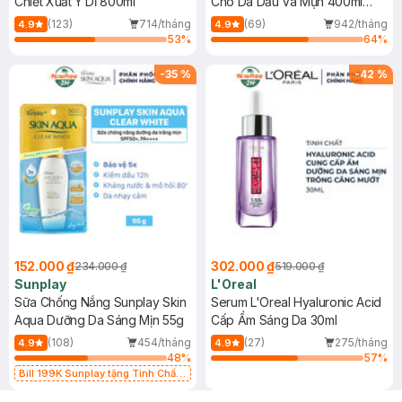
Chiết Xuất Ý Dĩ 800ml
Cho Da Dầu Và Mụn 400ml
(Mới)
(123)
714/tháng
(69)
942/tháng
4.9
4.9
53
%
64
%
-
35
%
-
42
%
152.000 ₫
302.000 ₫
234.000 ₫
519.000 ₫
Sunplay
L'Oreal
Sữa Chống Nắng Sunplay Skin
Serum L'Oreal Hyaluronic Acid
Aqua Dưỡng Da Sáng Mịn 55g
Cấp Ẩm Sáng Da 30ml
(108)
454/tháng
(27)
275/tháng
4.9
4.9
48
%
57
%
Bill 199K Sunplay tặng Tinh Chất
Chống Nắng 7g trị giá 30K (SL có