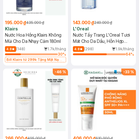
195.000 ₫
143.000 ₫
435.000 ₫
249.000 ₫
Klairs
L'Oreal
Nước Hoa Hồng Klairs Không
Nước Tẩy Trang L'Oreal Tươi
Mùi Cho Da Nhạy Cảm 180ml
Mát Cho Da Dầu, Hỗn Hợp
400ml
(148)
1.7k/tháng
(298)
1.9k/tháng
4.8
4.8
30
%
64
%
Bill Klairs từ 299k Tặng Mặt Nạ
Làm Dịu Da & Kiểm Soát Dầu Nhờn
25ml (SL Có Hạn)
-
46
%
-
33
%
266.000 ₫
406.000 ₫
495.000 ₫
610.000 ₫