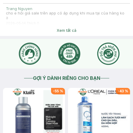
Trang Nguyen
cho e hỏi giá sale trên app có áp dụng khi mua tại của hàng ko
ạ
2026-05-14
Thích
0
Hasaki
Xem tất cả
Chào bạn, giá sản phẩm tại các cửa hàng và trên website/
app hasaki.vn đều giống nhau. Nhưng giá sẽ có thể thay đổi
theo khung giờ nên bạn có thể check lại giá trước khi thanh
toán nhé
2026-05-14
Thích
0
GỢI Ý DÀNH RIÊNG CHO BẠN
-
55
%
-
43
%