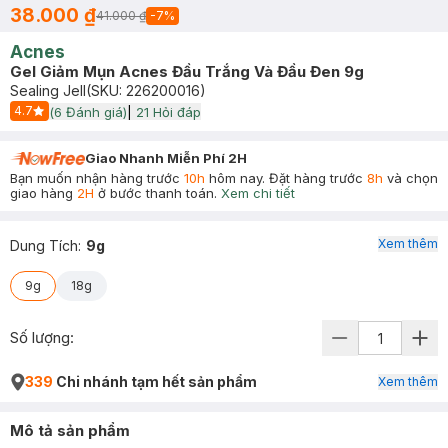
38.000 ₫
41.000 ₫
-
7
%
Acnes
Gel Giảm Mụn Acnes Đầu Trắng Và Đầu Đen 9g
Sealing Jell
(SKU:
226200016
)
4.7
(
6
Đánh giá)
|
21
Hỏi đáp
Start Icon
Giao Nhanh Miễn Phí 2H
Bạn muốn nhận hàng trước
10h
hôm nay. Đặt hàng trước
8h
và chọn
giao hàng
2H
ở bước thanh toán.
Xem chi tiết
Xem thêm
Dung Tích
:
9g
9g
18g
Số lượng:
339
Chi nhánh tạm hết sản phẩm
Xem thêm
Mô tả sản phẩm