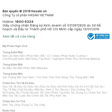
Bản quyền © 2016 Hasaki.vn
Công Ty cổ phần HASAKI VIETNAM
Hotline:
1800 6324
Giấy chứng nhận Đăng ký Kinh doanh số 0313612829 do Sở Kế
hoạch và Đầu tư Thành phố Hồ Chí Minh cấp ngày 13/01/2016
Xem tất cả cửa hàng
Mỹ Phẩm High-End
Trang Điểm Mặt
Kem Lót
/
Kem Nền
/
Phấn Nền
/
BB / CC Cream
/
Phấn Nước Cushion
/
Che Khuyết Điểm
/
Má Hồng
/
Tạo Khối / Highlight
/
Phấn Phủ
/
Xịt Khoá Makeup
Trang Điểm Mắt
Kẻ Mày
/
Kẻ Mắt
/
Phấn Mắt
/
Mascara
Trang Điểm Môi
Son Dưỡng Môi
/
Son Kem / Tint
/
Son Thỏi
/
Son Bóng
/
Tẩy Trang Mắt / Môi
Chăm Sóc Tóc Và Da Đầu
Dầu Gội Và Dầu Xả
/
Dầu Gội
/
Dầu Xả
/
Dầu Gội Khô
/
Dầu Gội Xả 2in1
/
Bộ Gội Xả
/
Tẩy Tế Bào Chết Da Đầu
/
Mặt Nạ / Kem Ủ Tóc
/
Serum / Dầu Dưỡng Tóc
/
Xịt Dưỡng Tóc
/
Thuốc Nhuộm Tóc
/
Sản Phẩm Tạo Kiểu Tóc
/
Dụng Cụ Chăm Sóc Tóc
/
Máy Sấy Tóc
/
Lược
/
Bộ Chăm Sóc Tóc
/
Phụ Kiện Tóc
Chăm Sóc Cơ Thể
Kem Tẩy Lông
/
Dụng Cụ Tẩy Lông
Nước Hoa