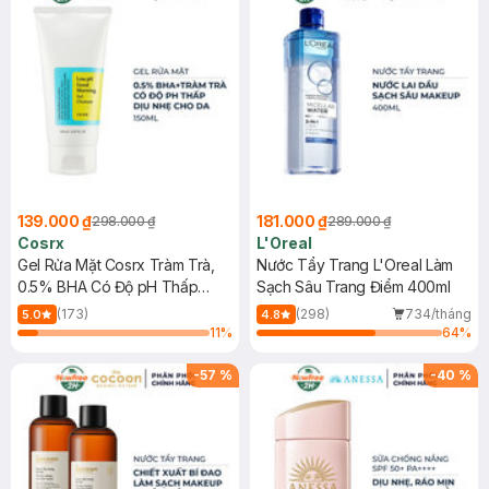
139.000 ₫
181.000 ₫
298.000 ₫
289.000 ₫
Cosrx
L'Oreal
Gel Rửa Mặt Cosrx Tràm Trà,
Nước Tẩy Trang L'Oreal Làm
0.5% BHA Có Độ pH Thấp
Sạch Sâu Trang Điểm 400ml
150ml
(173)
(298)
734/tháng
5.0
4.8
11
%
64
%
-
57
%
-
40
%