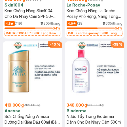
Skin1004
La Roche-Posay
Kem Chống Nắng Skin1004
Kem Chống Nắng La Roche-
Cho Da Nhạy Cảm SPF 50+
Posay Phổ Rộng, Nâng Tông
50ml
Kiềm Dầu 50ml
(119)
905/tháng
(28)
635/tháng
4.8
4.9
64
%
64
%
Bill Skin1004 từ 399k Tặng Kem
Bill La roche-posay 399K Tặng
Chống Nắng Cho Da Nhạy Cảm
Gel rửa mặt da dầu nhạy cảm 50ml
SPF 50+ 20ml (SL Có Hạn)
(SL có hạn)
-
40
%
-
38
%
418.000 ₫
348.000 ₫
702.000 ₫
560.000 ₫
Anessa
Bioderma
Sữa Chống Nắng Anessa
Nước Tẩy Trang Bioderma
Dưỡng Da Kiềm Dầu 60ml (Bản
Dành Cho Da Nhạy Cảm 500ml