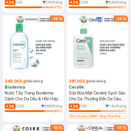
Mới)
(44)
516/tháng
(228)
839/tháng
4.9
4.9
75
%
80
%
-
38
%
-
22
%
348.000 ₫
381.000 ₫
560.000 ₫
490.000 ₫
Bioderma
CeraVe
Nước Tẩy Trang Bioderma
Sữa Rửa Mặt CeraVe Sạch Sâu
Dành Cho Da Dầu & Hỗn Hợp
Cho Da Thường Đến Da Dầu
500ml
473ml
(228)
688/tháng
(116)
1.4k/tháng
4.9
4.9
80
%
64
%
Bill Cerave 299K Tặng Sữa Rửa
Mặt Cerave 30ml (SL có hạn)
-
53
%
-
37
%