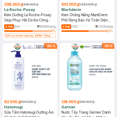
308.000 ₫
601.000 ₫
445.000 ₫
1.350.000 ₫
La Roche-Posay
Martiderm
Kem Dưỡng La Roche-Posay
Kem Chống Nắng MartiDerm
Giúp Phục Hồi Da Đa Công
Phổ Rộng Bảo Vệ Toàn Diện
Dụng 40ml
40ml
(56)
808/tháng
(110)
231/tháng
4.9
4.9
64
%
62
%
Bill La roche-posay 399K Tặng
Gel rửa mặt da dầu nhạy cảm 50ml
(SL có hạn)
-
60
%
-
39
%
82.000 ₫
128.000 ₫
205.000 ₫
209.000 ₫
Hatomugi
Garnier
Sữa Tắm Hatomugi Dưỡng Ẩm
Nước Tẩy Trang Garnier Dành