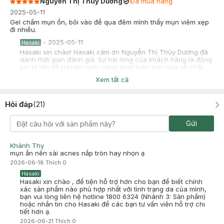
Nguyễn Thị Thùy Dương
Đã mua hàng
2025-05-11
Gel chấm mụn ổn, bôi vào để qua đêm mình thấy mụn viêm xẹp
đi nhiều.
-
2025-05-11
Hasaki
Hasaki xin chào! Hasaki cảm ơn Nguyễn Thị Thùy Dương đã
dành thời gian đánh giá. Sự hài lòng của khách hàng là động
lực to lớn để Hasaki ngày càng phát triển hơn nữa về chất
lượng dịch vụ. Cảm ơn bạn đã tin tưởng và mua sắm tại
Xem tất cả
Hasaki!
Quỳnh Nha
Đã mua hàng
Hỏi đáp
(
21
)
2025-02-18
mình dùng hết typ thứ 2 roi cbi mua tiếp,hiệu quả oki lắm mà phải
Gửi
kiên trì nhe mới thấy được công dụng của sp
Khánh Thy
mụn ẩn nên sài acnes nắp tròn hay nhọn ạ
2026-06-18
Thích
0
Hasaki
Hasaki xin chào , để tiện hỗ trợ hơn cho bạn để biết chính
xác sản phẩm nào phù hợp nhất với tình trạng da của mình,
bạn vui lòng liên hệ hotline 1800 6324 (Nhánh 3: Sản phẩm)
hoặc nhắn tin cho Hasaki để các bạn tư vấn viên hỗ trợ chi
tiết hơn ạ.
2026-06-21
Thích
0