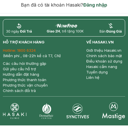
hạn)
Bạn đã có tài khoản Hasaki?
Đăng nhập
return
nowfree
price
HỖ TRỢ KHÁCH HÀNG
VỀ HASAKI.VN
Hotline:
1800 6324
Giới thiệu Hasaki.vn
(Miễn phí , 08-22h kể cả T7, CN)
Chính sách bảo mật
Điều khoản sử dụng
Các câu hỏi thường gặp
Hasaki cẩm nang
Gửi yêu cầu hỗ trợ
Tuyển dụng
Hướng dẫn đặt hàng
Liên hệ
Phương thức thanh toán
Phương thức vận chuyển
Chính sách đổi trả
Synctives
Clinic
Dermahair
Mastige