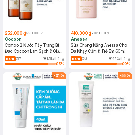
252.000 ₫
418.000 ₫
590.000 ₫
702.000 ₫
Cocoon
Anessa
Combo 2 Nước Tẩy Trang Bí
Sữa Chống Nắng Anessa Cho
Đao Cocoon Làm Sạch & Giảm
Da Nhạy Cảm & Trẻ Em 60ml
Dầu 500ml
(Mới)
(57)
1.5k/tháng
(23)
423/tháng
5.0
5.0
85
%
90
%
-
31
%
-
55
%