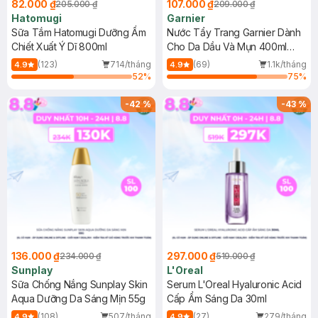
82.000 ₫
107.000 ₫
205.000 ₫
209.000 ₫
Hatomugi
Garnier
Sữa Tắm Hatomugi Dưỡng Ẩm
Nước Tẩy Trang Garnier Dành
Chiết Xuất Ý Dĩ 800ml
Cho Da Dầu Và Mụn 400ml
(Mới)
(123)
714/tháng
(69)
1.1k/tháng
4.9
4.9
52
%
75
%
-
42
%
-
43
%
136.000 ₫
297.000 ₫
234.000 ₫
519.000 ₫
Sunplay
L'Oreal
Sữa Chống Nắng Sunplay Skin
Serum L'Oreal Hyaluronic Acid
Aqua Dưỡng Da Sáng Mịn 55g
Cấp Ẩm Sáng Da 30ml
(108)
507/tháng
(27)
279/tháng
4.9
4.9