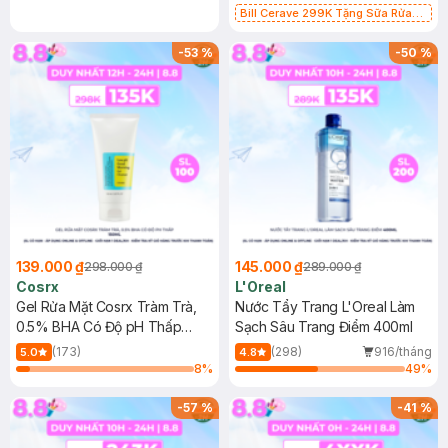
Bill Cerave 299K Tặng Sữa Rửa
Mặt Cerave 30ml (SL có hạn)
-
53
%
-
50
%
139.000 ₫
145.000 ₫
298.000 ₫
289.000 ₫
Cosrx
L'Oreal
Gel Rửa Mặt Cosrx Tràm Trà,
Nước Tẩy Trang L'Oreal Làm
0.5% BHA Có Độ pH Thấp
Sạch Sâu Trang Điểm 400ml
150ml
(173)
(298)
916/tháng
5.0
4.8
8
%
49
%
-
57
%
-
41
%