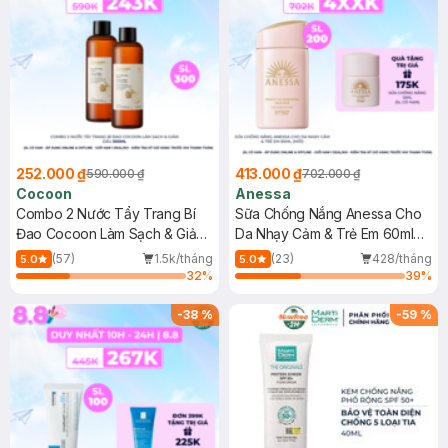
252.000 ₫
413.000 ₫
590.000 ₫
702.000 ₫
Cocoon
Anessa
Combo 2 Nước Tẩy Trang Bí
Sữa Chống Nắng Anessa Cho
Đao Cocoon Làm Sạch & Giảm
Da Nhạy Cảm & Trẻ Em 60ml
Dầu 500ml
(Mới)
(57)
1.5k/tháng
(23)
428/tháng
5.0
5.0
32
%
39
%
-
38
%
-
59
%