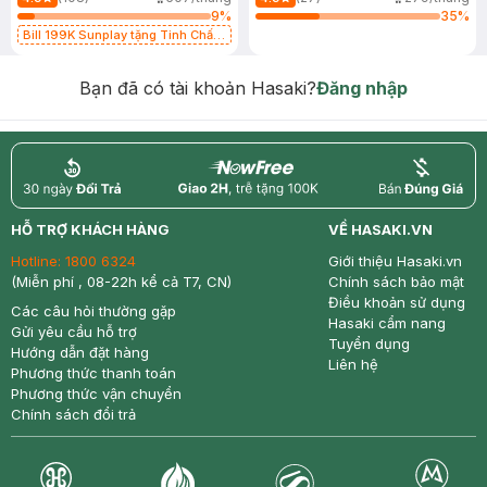
9
%
35
%
Bill 199K Sunplay tặng Tinh Chất
Chống Nắng 7g trị giá 30K (SL có
hạn)
Bạn đã có tài khoản Hasaki?
Đăng nhập
return
nowfree
price
HỖ TRỢ KHÁCH HÀNG
VỀ HASAKI.VN
Hotline:
1800 6324
Giới thiệu Hasaki.vn
(Miễn phí , 08-22h kể cả T7, CN)
Chính sách bảo mật
Điều khoản sử dụng
Các câu hỏi thường gặp
Hasaki cẩm nang
Gửi yêu cầu hỗ trợ
Tuyển dụng
Hướng dẫn đặt hàng
Liên hệ
Phương thức thanh toán
Phương thức vận chuyển
Chính sách đổi trả