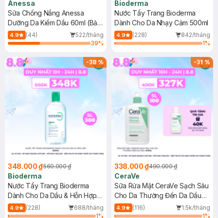
Anessa
Bioderma
Sữa Chống Nắng Anessa
Nước Tẩy Trang Bioderma
Dưỡng Da Kiềm Dầu 60ml (Bản
Dành Cho Da Nhạy Cảm 500ml
Mới)
(44)
522/tháng
(228)
842/tháng
4.9
4.9
39
%
1
%
-
38
%
-
31
%
348.000 ₫
338.000 ₫
560.000 ₫
490.000 ₫
Bioderma
CeraVe
Nước Tẩy Trang Bioderma
Sữa Rửa Mặt CeraVe Sạch Sâu
Dành Cho Da Dầu & Hỗn Hợp
Cho Da Thường Đến Da Dầu
500ml
473ml
(228)
688/tháng
(116)
1.5k/tháng
4.9
4.9
1
%
1
%