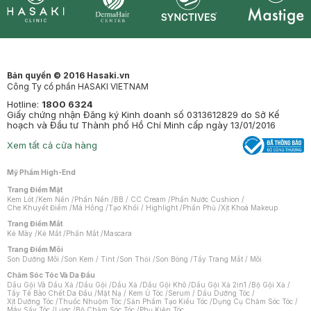
Synctives
Clinic
Dermahair
Mastige
Bản quyền © 2016 Hasaki.vn
Công Ty cổ phần HASAKI VIETNAM
Hotline:
1800 6324
Giấy chứng nhận Đăng ký Kinh doanh số 0313612829 do Sở Kế
hoạch và Đầu tư Thành phố Hồ Chí Minh cấp ngày 13/01/2016
Xem tất cả cửa hàng
Mỹ Phẩm High-End
Trang Điểm Mặt
Kem Lót
/
Kem Nền
/
Phấn Nền
/
BB / CC Cream
/
Phấn Nước Cushion
/
Che Khuyết Điểm
/
Má Hồng
/
Tạo Khối / Highlight
/
Phấn Phủ
/
Xịt Khoá Makeup
Trang Điểm Mắt
Kẻ Mày
/
Kẻ Mắt
/
Phấn Mắt
/
Mascara
Trang Điểm Môi
Son Dưỡng Môi
/
Son Kem / Tint
/
Son Thỏi
/
Son Bóng
/
Tẩy Trang Mắt / Môi
Chăm Sóc Tóc Và Da Đầu
Dầu Gội Và Dầu Xả
/
Dầu Gội
/
Dầu Xả
/
Dầu Gội Khô
/
Dầu Gội Xả 2in1
/
Bộ Gội Xả
/
Tẩy Tế Bào Chết Da Đầu
/
Mặt Nạ / Kem Ủ Tóc
/
Serum / Dầu Dưỡng Tóc
/
Xịt Dưỡng Tóc
/
Thuốc Nhuộm Tóc
/
Sản Phẩm Tạo Kiểu Tóc
/
Dụng Cụ Chăm Sóc Tóc
/
Máy Sấy Tóc
/
Lược
/
Bộ Chăm Sóc Tóc
/
Phụ Kiện Tóc