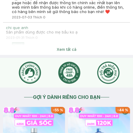
page hoặc để nhận được thông tin chính xác nhất bạn lên
web mình bấm thông báo khi có hàng online, điền thông tin,
có hàng bên mình sẽ gửi thông báo cho bạn nhé! ❤
2023-07-03
Thích
0
chi que anh
Sản phẩm dùng được cho mẹ bầu ko ạ
2023-01-31
Thích
0
Hasaki
Dạ vì một số sản phẩm thường sử dụng có thể gây hại cho mẹ
Xem tất cả
và bé: Mỹ phẩm có thể chứa các thành phần gây rối loạn nội
tiết tố, ảnh hưởng tới các hormon của người mẹ. Nếu bạn
đang mang bầu hoặc cho con bú thì trước khi sử dụng bất kỳ
sp nào thẩm thấu trực tiếp vào da hoặc qua đường uống bạn
nên tham khảo ý kiến bác sĩ phụ sản nhé, vì đây cũng ko phải
chuyên môn bên mình nên bạn hỏi ý kiến bác sĩ để đảm bảo
an toàn cho bạn và bé nha
2023-01-31
Thích
0
GỢI Ý DÀNH RIÊNG CHO BẠN
-
55
%
-
44
%