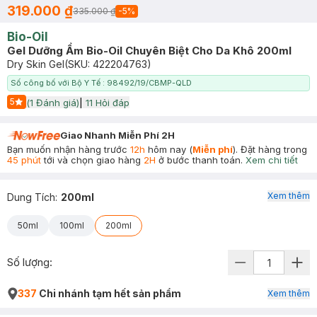
319.000 ₫
335.000 ₫
-
5
%
Bio-Oil
Gel Dưỡng Ẩm Bio-Oil Chuyên Biệt Cho Da Khô 200ml
Dry Skin Gel
(SKU:
422204763
)
Số công bố với Bộ Y Tế : 98492/19/CBMP-QLD
5
(
1
Đánh giá)
|
11
Hỏi đáp
Start Icon
Giao Nhanh Miễn Phí 2H
Bạn muốn nhận hàng trước
12h
hôm nay (
Miễn phí
). Đặt hàng trong
45 phút
tới và chọn giao hàng
2H
ở bước thanh toán.
Xem chi tiết
Xem thêm
Dung Tích
:
200ml
50ml
100ml
200ml
Số lượng:
337
Chi nhánh tạm hết sản phẩm
Xem thêm