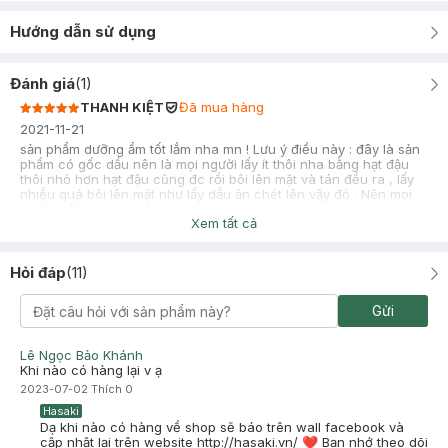
Hướng dẫn sử dụng
Đánh giá
(
1
)
THANH KIỆT
Đã mua hàng
2021-11-21
sản phẩm dưỡng ẩm tốt lắm nha mn ! Lưu ý điều này : đây là sản
phẩm có gốc dầu nên là mọi người lấy ít thôi nha bằng hạt đậu
thôi nhỏ hơn hạt đậu cũng đc rồi bôi lên mặt và tán đều ra , lấy
nhiều quá bôi lên mặt như lấy dầu ăn chét lên vậy đó . Nên mọi
người hết sức lưu ý nha =))
Xem tất cả
Hỏi đáp
(
11
)
Gửi
Lê Ngọc Bảo Khánh
Khi nào có hàng lại v ạ
2023-07-02
Thích
0
Hasaki
Dạ khi nào có hàng về shop sẽ báo trên wall facebook và
cập nhật lại trên website http://hasaki.vn/ ❤ Bạn nhớ theo dõi