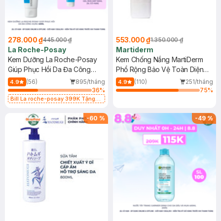
278.000 ₫
553.000 ₫
445.000 ₫
1.350.000 ₫
La Roche-Posay
Martiderm
Kem Dưỡng La Roche-Posay
Kem Chống Nắng MartiDerm
Giúp Phục Hồi Da Đa Công
Phổ Rộng Bảo Vệ Toàn Diện
Dụng 40ml
40ml
(56)
895/tháng
(110)
251/tháng
4.9
4.9
36
%
75
%
Bill La roche-posay 399K Tặng
Gel rửa mặt da dầu nhạy cảm 50ml
(SL có hạn)
-
60
%
-
49
%