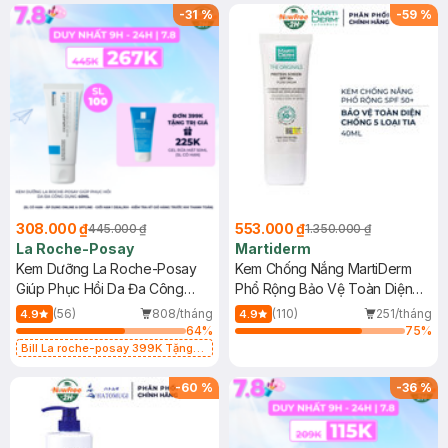
-
31
%
-
59
%
308.000 ₫
553.000 ₫
445.000 ₫
1.350.000 ₫
La Roche-Posay
Martiderm
Kem Dưỡng La Roche-Posay
Kem Chống Nắng MartiDerm
Giúp Phục Hồi Da Đa Công
Phổ Rộng Bảo Vệ Toàn Diện
Dụng 40ml
40ml
(56)
808/tháng
(110)
251/tháng
4.9
4.9
64
%
75
%
Bill La roche-posay 399K Tặng
Gel rửa mặt da dầu nhạy cảm 50ml
(SL có hạn)
-
60
%
-
36
%