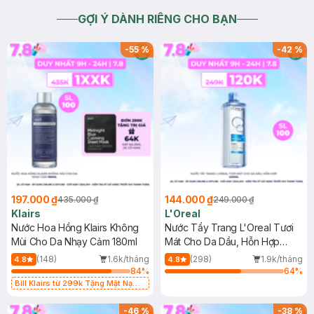
GỢI Ý DÀNH RIÊNG CHO BẠN
-
55
%
-
42
%
197.000 ₫
144.000 ₫
435.000 ₫
249.000 ₫
Klairs
L'Oreal
Nước Hoa Hồng Klairs Không
Nước Tẩy Trang L'Oreal Tươi
Mùi Cho Da Nhạy Cảm 180ml
Mát Cho Da Dầu, Hỗn Hợp
400ml
(148)
1.6k/tháng
(298)
1.9k/tháng
4.8
4.8
84
%
64
%
Bill Klairs từ 299k Tặng Mặt Nạ
Làm Dịu Da & Kiểm Soát Dầu Nhờn
25ml (SL Có Hạn)
-
46
%
-
38
%