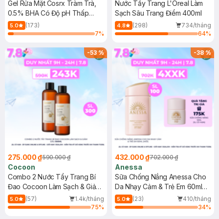
Gel Rửa Mặt Cosrx Tràm Trà,
Nước Tẩy Trang L'Oreal Làm
0.5% BHA Có Độ pH Thấp
Sạch Sâu Trang Điểm 400ml
150ml
(173)
(298)
734/tháng
5.0
4.8
7
%
64
%
-
53
%
-
38
%
275.000 ₫
432.000 ₫
590.000 ₫
702.000 ₫
Cocoon
Anessa
Combo 2 Nước Tẩy Trang Bí
Sữa Chống Nắng Anessa Cho
Đao Cocoon Làm Sạch & Giảm
Da Nhạy Cảm & Trẻ Em 60ml
Dầu 500ml
(Mới)
(57)
1.4k/tháng
(23)
410/tháng
5.0
5.0
75
%
34
%