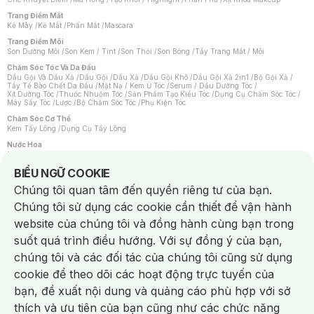
Trang Điểm Mắt
Kẻ Mày
/
Kẻ Mắt
/
Phấn Mắt
/
Mascara
Trang Điểm Môi
Son Dưỡng Môi
/
Son Kem / Tint
/
Son Thỏi
/
Son Bóng
/
Tẩy Trang Mắt / Môi
Chăm Sóc Tóc Và Da Đầu
Dầu Gội Và Dầu Xả
/
Dầu Gội
/
Dầu Xả
/
Dầu Gội Khô
/
Dầu Gội Xả 2in1
/
Bộ Gội Xả
/
Tẩy Tế Bào Chết Da Đầu
/
Mặt Nạ / Kem Ủ Tóc
/
Serum / Dầu Dưỡng Tóc
/
Xịt Dưỡng Tóc
/
Thuốc Nhuộm Tóc
/
Sản Phẩm Tạo Kiểu Tóc
/
Dụng Cụ Chăm Sóc Tóc
/
Máy Sấy Tóc
/
Lược
/
Bộ Chăm Sóc Tóc
/
Phụ Kiện Tóc
Chăm Sóc Cơ Thể
Kem Tẩy Lông
/
Dụng Cụ Tẩy Lông
Nước Hoa
Nước Hoa Nữ
/
Nước Hoa Nam
/
Nước Hoa Cao Cấp
/
Xịt Thơm Toàn Thân
/
Nước Hoa Vùng Kín
Notice about cookies usage
BIỂU NGỮ COOKIE
Chăm Sóc Cá Nhân
Chúng tôi quan tâm đến quyền riêng tư của bạn.
Chống Muỗi
/
Khẩu Trang
/
Máy Massage
/
Mặt Nạ Xông Hơi
/
Nước Rửa Tay
/
Sản Phẩm Chăm Sóc Khác
/
Bàn Chải Đánh Răng
/
Bàn Chải Điện
/
Chúng tôi sử dụng các cookie cần thiết để vận hành
Hỗ Trợ Trắng Răng
/
Kem Đánh Răng
/
Máy Tăm Nước
/
Nước Súc Miệng
/
Tăm / Chỉ Nha Khoa
/
Xịt Thơm Miệng
/
Dung Dịch Vệ Sinh
/
Dưỡng Vùng Kín
/
website của chúng tôi và đồng hành cùng bạn trong
Khăn Ướt Vệ Sinh Vùng Kín
/
Băng Vệ Sinh
/
Tampon
/
Bọt Cạo Râu
/
Dao Cạo Râu
/
Máy Cạo Râu
suốt quá trình điều hướng. Với sự đồng ý của bạn,
Vấn Đề Về Da
chúng tôi và các đối tác của chúng tôi cũng sử dụng
Da Dầu / Lỗ Chân Lông To
/
Da Khô / Mất Nước
/
Da Lão Hóa
/
Da Mụn
/
Da Nhạy Cảm / Kích Ứng
/
Da Xỉn Màu
/
Thâm / Nám / Tàn Nhang
/
cookie để theo dõi các hoạt động trực tuyến của
Quầng Thâm & Bọng Mắt
/
Sẹo
/
Viêm Da Cơ Địa
bạn, đề xuất nội dung và quảng cáo phù hợp với sở
Dụng Cụ / Phụ Kiện Chăm Sóc Da
Chat i
Bông Tẩy Trang
/
Khăn Lau Mặt Khô
/
Dụng Cụ / Máy Rửa Mặt
/
Máy Chăm Sóc Da
/
thích và ưu tiên của bạn cũng như các chức năng
Dụng Cụ Chăm Sóc Khác