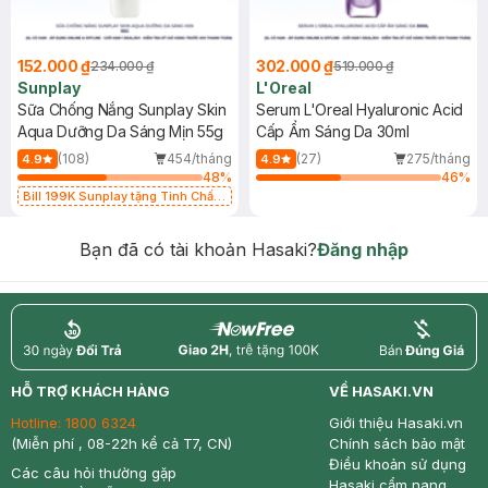
152.000 ₫
302.000 ₫
234.000 ₫
519.000 ₫
Sunplay
L'Oreal
Sữa Chống Nắng Sunplay Skin
Serum L'Oreal Hyaluronic Acid
Aqua Dưỡng Da Sáng Mịn 55g
Cấp Ẩm Sáng Da 30ml
(108)
454/tháng
(27)
275/tháng
4.9
4.9
48
%
46
%
Bill 199K Sunplay tặng Tinh Chất
Chống Nắng 7g trị giá 30K (SL có
hạn)
Bạn đã có tài khoản Hasaki?
Đăng nhập
return
nowfree
price
HỖ TRỢ KHÁCH HÀNG
VỀ HASAKI.VN
Hotline:
1800 6324
Giới thiệu Hasaki.vn
(Miễn phí , 08-22h kể cả T7, CN)
Chính sách bảo mật
Điều khoản sử dụng
Các câu hỏi thường gặp
Hasaki cẩm nang