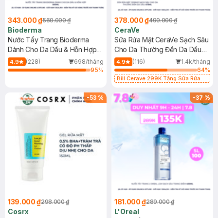
343.000 ₫
378.000 ₫
560.000 ₫
490.000 ₫
Bioderma
CeraVe
Nước Tẩy Trang Bioderma
Sữa Rửa Mặt CeraVe Sạch Sâu
Dành Cho Da Dầu & Hỗn Hợp
Cho Da Thường Đến Da Dầu
500ml
473ml
(228)
698/tháng
(116)
1.4k/tháng
4.9
4.9
95
%
64
%
Bill Cerave 299K Tặng Sữa Rửa
Mặt Cerave 30ml (SL có hạn)
-
53
%
-
37
%
139.000 ₫
181.000 ₫
298.000 ₫
289.000 ₫
Cosrx
L'Oreal