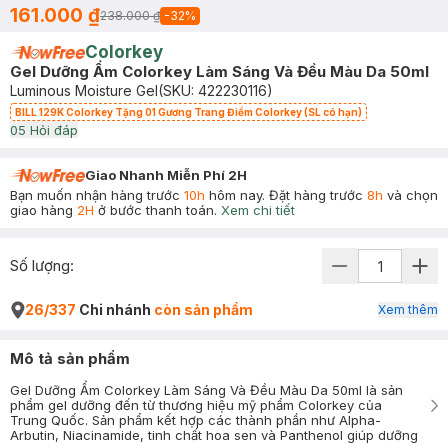
161.000 ₫
238.000 ₫
-
32
%
Colorkey
Gel Dưỡng Ẩm Colorkey Làm Sáng Và Đều Màu Da 50ml
Luminous Moisture Gel
(SKU:
422230116
)
BILL 129K Colorkey Tặng 01 Gương Trang Điểm Colorkey (SL có hạn)
0
5
Hỏi đáp
Giao Nhanh Miễn Phí 2H
Bạn muốn nhận hàng trước
10h
hôm nay. Đặt hàng trước
8h
và chọn
giao hàng
2H
ở bước thanh toán.
Xem chi tiết
Số lượng:
26/337
Chi nhánh
còn sản phẩm
Xem thêm
Mô tả sản phẩm
Gel Dưỡng Ẩm Colorkey Làm Sáng Và Đều Màu Da 50ml là sản
phẩm gel dưỡng đến từ thương hiệu mỹ phẩm Colorkey của
Trung Quốc. Sản phẩm kết hợp các thành phần như Alpha-
Arbutin, Niacinamide, tinh chất hoa sen và Panthenol giúp dưỡng