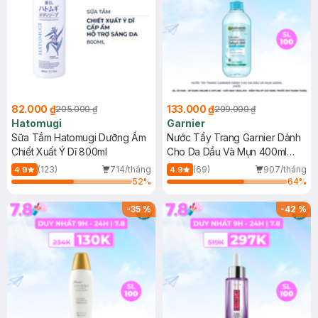
82.000 ₫
133.000 ₫
205.000 ₫
209.000 ₫
Hatomugi
Garnier
Sữa Tắm Hatomugi Dưỡng Ẩm
Nước Tẩy Trang Garnier Dành
Chiết Xuất Ý Dĩ 800ml
Cho Da Dầu Và Mụn 400ml
(Mới)
(123)
714/tháng
(69)
907/tháng
4.9
4.9
52
%
64
%
-
35
%
-
42
%