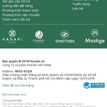
Gửi yêu cầu hỗ trợ
Tuyển dụng
Hướng dẫn đặt hàng
Liên hệ
Phương thức thanh toán
Phương thức vận chuyển
Chính sách đổi trả
Synctives
Clinic
Dermahair
Mastige
Bản quyền © 2016 Hasaki.vn
Công Ty cổ phần HASAKI VIETNAM
Hotline:
1800 6324
Giấy chứng nhận Đăng ký Kinh doanh số 0313612829 do Sở Kế
hoạch và Đầu tư Thành phố Hồ Chí Minh cấp ngày 13/01/2016
Xem tất cả cửa hàng
Mỹ Phẩm High-End
Trang Điểm Mặt
Kem Lót
/
Kem Nền
/
Phấn Nền
/
BB / CC Cream
/
Phấn Nước Cushion
/
Che Khuyết Điểm
/
Má Hồng
/
Tạo Khối / Highlight
/
Phấn Phủ
/
Xịt Khoá Makeup