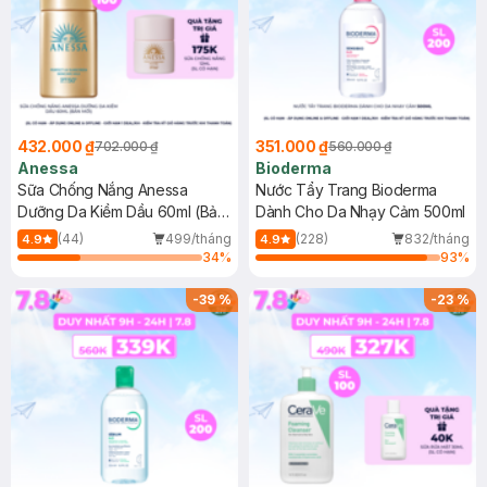
432.000 ₫
351.000 ₫
702.000 ₫
560.000 ₫
Anessa
Bioderma
Sữa Chống Nắng Anessa
Nước Tẩy Trang Bioderma
Dưỡng Da Kiềm Dầu 60ml (Bản
Dành Cho Da Nhạy Cảm 500ml
Mới)
(44)
499/tháng
(228)
832/tháng
4.9
4.9
34
%
93
%
-
39
%
-
23
%