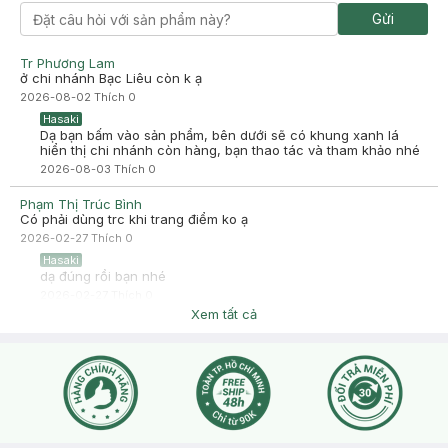
Gửi
Tr Phương Lam
ở chi nhánh Bạc Liêu còn k ạ
2026-08-02
Thích
0
Hasaki
Dạ bạn bấm vào sản phẩm, bên dưới sẽ có khung xanh lá
hiển thị chi nhánh còn hàng, bạn thao tác và tham khảo nhé
2026-08-03
Thích
0
Phạm Thị Trúc Bình
Có phải dùng trc khi trang điểm ko ạ
2026-02-27
Thích
0
Hasaki
dạ đúng rồi bạn nhé
2026-02-27
Thích
0
Xem tất cả