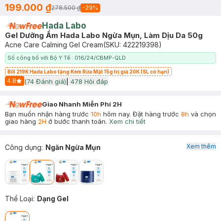
199.000 ₫
278.500 ₫
-
29
%
Hada Labo
Gel Dưỡng Ẩm Hada Labo Ngừa Mụn, Làm Dịu Da 50g
Acne Care Calming Gel Cream
(SKU:
422219398
)
Số công bố với Bộ Y Tế : 016/24/CBMP-QLD
Bill 219K Hada Labo tặng Kem Rửa Mặt 15g trị giá 20K (SL có hạn)
4.8
(
74
Đánh giá)
|
478
Hỏi đáp
Start Icon
Giao Nhanh Miễn Phí 2H
Bạn muốn nhận hàng trước
10h
hôm nay. Đặt hàng trước
8h
và chọn
giao hàng
2H
ở bước thanh toán.
Xem chi tiết
Xem thêm
Công dụng
:
Ngăn Ngừa Mụn
Thể Loại
:
Dạng Gel