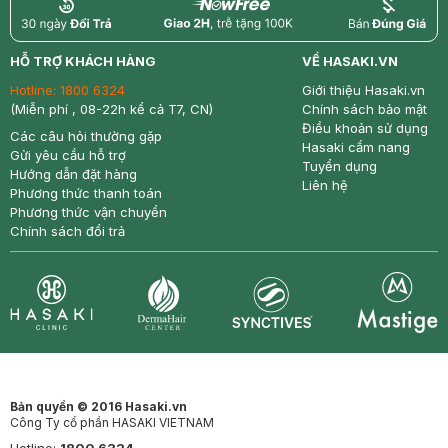
return
nowfree
price
HỖ TRỢ KHÁCH HÀNG
VỀ HASAKI.VN
Hotline:
1800 6324
Giới thiệu Hasaki.vn
(Miễn phí , 08-22h kể cả T7, CN)
Chính sách bảo mật
Điều khoản sử dụng
Các câu hỏi thường gặp
Hasaki cẩm nang
Gửi yêu cầu hỗ trợ
Tuyển dụng
Hướng dẫn đặt hàng
Liên hệ
Phương thức thanh toán
Phương thức vận chuyển
Chính sách đổi trả
Synctives
Clinic
Dermahair
Mastige
Bản quyền © 2016 Hasaki.vn
Công Ty cổ phần HASAKI VIETNAM