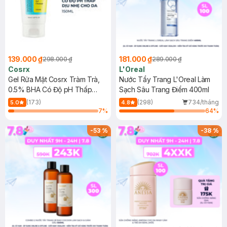
139.000 ₫
181.000 ₫
298.000 ₫
289.000 ₫
Cosrx
L'Oreal
Gel Rửa Mặt Cosrx Tràm Trà,
Nước Tẩy Trang L'Oreal Làm
0.5% BHA Có Độ pH Thấp
Sạch Sâu Trang Điểm 400ml
150ml
(173)
(298)
734/tháng
5.0
4.8
7
%
64
%
-
53
%
-
38
%