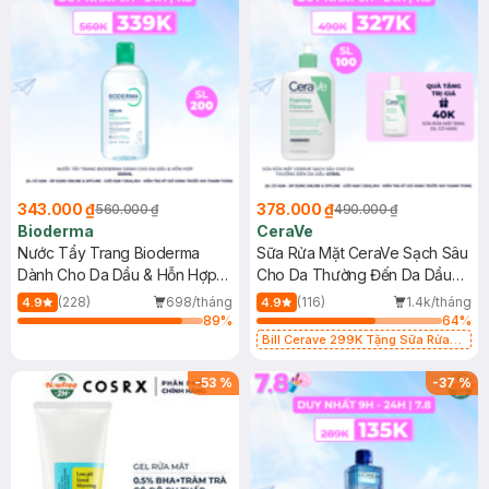
343.000 ₫
378.000 ₫
560.000 ₫
490.000 ₫
Bioderma
CeraVe
Nước Tẩy Trang Bioderma
Sữa Rửa Mặt CeraVe Sạch Sâu
Dành Cho Da Dầu & Hỗn Hợp
Cho Da Thường Đến Da Dầu
500ml
473ml
(228)
698/tháng
(116)
1.4k/tháng
4.9
4.9
89
%
64
%
Bill Cerave 299K Tặng Sữa Rửa
Mặt Cerave 30ml (SL có hạn)
-
53
%
-
37
%