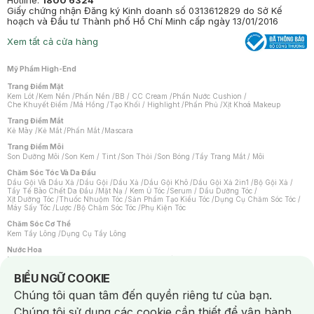
Hotline:
1800 6324
Giấy chứng nhận Đăng ký Kinh doanh số 0313612829 do Sở Kế
hoạch và Đầu tư Thành phố Hồ Chí Minh cấp ngày 13/01/2016
Xem tất cả cửa hàng
Mỹ Phẩm High-End
Trang Điểm Mặt
Kem Lót
/
Kem Nền
/
Phấn Nền
/
BB / CC Cream
/
Phấn Nước Cushion
/
Che Khuyết Điểm
/
Má Hồng
/
Tạo Khối / Highlight
/
Phấn Phủ
/
Xịt Khoá Makeup
Trang Điểm Mắt
Kẻ Mày
/
Kẻ Mắt
/
Phấn Mắt
/
Mascara
Trang Điểm Môi
Son Dưỡng Môi
/
Son Kem / Tint
/
Son Thỏi
/
Son Bóng
/
Tẩy Trang Mắt / Môi
Chăm Sóc Tóc Và Da Đầu
Dầu Gội Và Dầu Xả
/
Dầu Gội
/
Dầu Xả
/
Dầu Gội Khô
/
Dầu Gội Xả 2in1
/
Bộ Gội Xả
/
Tẩy Tế Bào Chết Da Đầu
/
Mặt Nạ / Kem Ủ Tóc
/
Serum / Dầu Dưỡng Tóc
/
Xịt Dưỡng Tóc
/
Thuốc Nhuộm Tóc
/
Sản Phẩm Tạo Kiểu Tóc
/
Dụng Cụ Chăm Sóc Tóc
/
Máy Sấy Tóc
/
Lược
/
Bộ Chăm Sóc Tóc
/
Phụ Kiện Tóc
Chăm Sóc Cơ Thể
Kem Tẩy Lông
/
Dụng Cụ Tẩy Lông
Nước Hoa
Nước Hoa Nữ
/
Nước Hoa Nam
/
Nước Hoa Cao Cấp
/
Xịt Thơm Toàn Thân
/
Nước Hoa Vùng Kín
Notice about cookies usage
BIỂU NGỮ COOKIE
Chăm Sóc Cá Nhân
Chúng tôi quan tâm đến quyền riêng tư của bạn.
Chống Muỗi
/
Khẩu Trang
/
Máy Massage
/
Mặt Nạ Xông Hơi
/
Nước Rửa Tay
/
Sản Phẩm Chăm Sóc Khác
/
Bàn Chải Đánh Răng
/
Bàn Chải Điện
/
Chúng tôi sử dụng các cookie cần thiết để vận hành
Hỗ Trợ Trắng Răng
/
Kem Đánh Răng
/
Máy Tăm Nước
/
Nước Súc Miệng
/