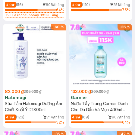
Dụng 40ml
40ml
(56)
808/tháng
(110)
251/tháng
4.9
4.9
64
%
75
%
Bill La roche-posay 399K Tặng
Gel rửa mặt da dầu nhạy cảm 50ml
(SL có hạn)
-
60
%
-
36
%
82.000 ₫
133.000 ₫
205.000 ₫
209.000 ₫
Hatomugi
Garnier
Sữa Tắm Hatomugi Dưỡng Ẩm
Nước Tẩy Trang Garnier Dành
Chiết Xuất Ý Dĩ 800ml
Cho Da Dầu Và Mụn 400ml
(Mới)
(123)
714/tháng
(69)
907/tháng
4.9
4.9
52
%
64
%
-
35
%
-
42
%