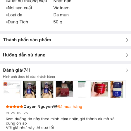
Xuất xứ thương hiệu
Nhật Bản
Nơi sản xuất
Vietnam
Loại da
Da mụn
Dung Tích
50 g
Thành phần sản phẩm
Hướng dẫn sử dụng
Đánh giá
(
74
)
Hình ảnh thực tế của khách hàng
Quyen Nguyen
Đã mua hàng
2025-09-25
Kem dưỡng da này theo mình cảm nhận,giá thành ok mà xài
cũng ổn áp
Với giá như này thì quá tốt