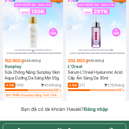
152.000 ₫
302.000 ₫
234.000 ₫
519.000 ₫
Sunplay
L'Oreal
Sữa Chống Nắng Sunplay Skin
Serum L'Oreal Hyaluronic Acid
Aqua Dưỡng Da Sáng Mịn 55g
Cấp Ẩm Sáng Da 30ml
(108)
454/tháng
(27)
275/tháng
4.9
4.9
48
%
46
%
Bill 199K Sunplay tặng Tinh Chất
Chống Nắng 7g trị giá 30K (SL có
hạn)
Bạn đã có tài khoản Hasaki?
Đăng nhập