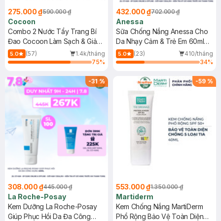
275.000 ₫
432.000 ₫
590.000 ₫
702.000 ₫
Cocoon
Anessa
Combo 2 Nước Tẩy Trang Bí
Sữa Chống Nắng Anessa Cho
Đao Cocoon Làm Sạch & Giảm
Da Nhạy Cảm & Trẻ Em 60ml
Dầu 500ml
(Mới)
(57)
1.4k/tháng
(23)
410/tháng
5.0
5.0
75
%
34
%
-
31
%
-
59
%
308.000 ₫
553.000 ₫
445.000 ₫
1.350.000 ₫
La Roche-Posay
Martiderm
Kem Dưỡng La Roche-Posay
Kem Chống Nắng MartiDerm
Giúp Phục Hồi Da Đa Công
Phổ Rộng Bảo Vệ Toàn Diện