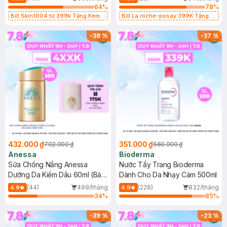
64
%
78
%
Bill Skin1004 từ 399k Tặng Kem
Bill La roche-posay 399K Tặng
Chống Nắng Cho Da Nhạy Cảm
Gel rửa mặt da dầu nhạy cảm 50ml
SPF 50+ 20ml (SL Có Hạn)
(SL có hạn)
-
38
%
-
37
%
432.000 ₫
351.000 ₫
702.000 ₫
560.000 ₫
Anessa
Bioderma
Sữa Chống Nắng Anessa
Nước Tẩy Trang Bioderma
Dưỡng Da Kiềm Dầu 60ml (Bản
Dành Cho Da Nhạy Cảm 500ml
Mới)
(44)
499/tháng
(228)
832/tháng
4.9
4.9
34
%
85
%
-
39
%
-
23
%