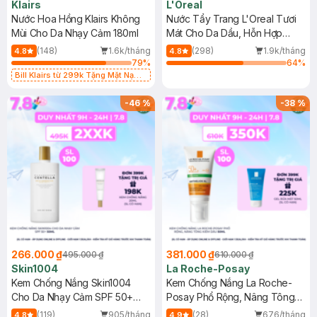
Klairs
L'Oreal
Nước Hoa Hồng Klairs Không
Nước Tẩy Trang L'Oreal Tươi
Mùi Cho Da Nhạy Cảm 180ml
Mát Cho Da Dầu, Hỗn Hợp
400ml
(148)
1.6k/tháng
(298)
1.9k/tháng
4.8
4.8
79
%
64
%
Bill Klairs từ 299k Tặng Mặt Nạ
Làm Dịu Da & Kiểm Soát Dầu Nhờn
25ml (SL Có Hạn)
-
46
%
-
38
%
266.000 ₫
381.000 ₫
495.000 ₫
610.000 ₫
Skin1004
La Roche-Posay
Kem Chống Nắng Skin1004
Kem Chống Nắng La Roche-
Cho Da Nhạy Cảm SPF 50+
Posay Phổ Rộng, Nâng Tông
50ml
Kiềm Dầu 50ml
(119)
905/tháng
(28)
676/tháng
4.8
4.9