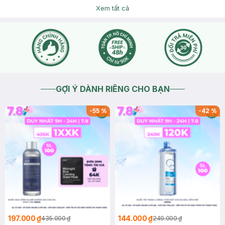
mình chưa khuyến khích dùng nhiều sản phẩm dưỡng da
nhé, bạn chỉ cần tập trung làm sạch da bằng các sản phẩm
Xem tất cả
sữa rửa mặt dịu nhẹ là được rồi bạn ạ. Ngoài ra, bạn nên có
chế độ sinh hoạt, ăn uống lành mạnh như: tập thể dục hằng
ngày, hạn chế thức khuya, ăn nhiều thực phẩm có chứa
vitamin C, uống nhiều nước,...
2026-07-30
Thích
0
GỢI Ý DÀNH RIÊNG CHO BẠN
-
55
%
-
42
%
197.000 ₫
144.000 ₫
435.000 ₫
249.000 ₫