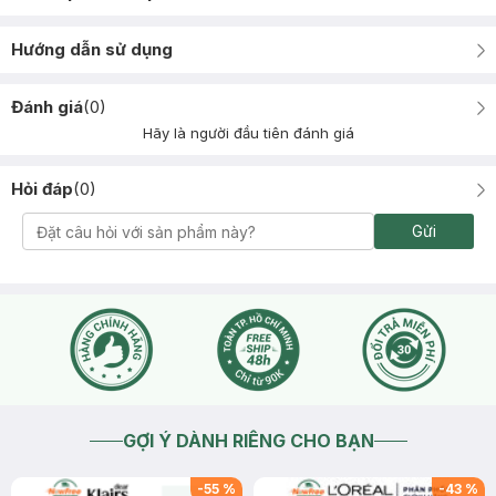
Hướng dẫn sử dụng
Đánh giá
(
0
)
Hãy là người đầu tiên đánh giá
Hỏi đáp
(
0
)
Gửi
GỢI Ý DÀNH RIÊNG CHO BẠN
-
55
%
-
43
%