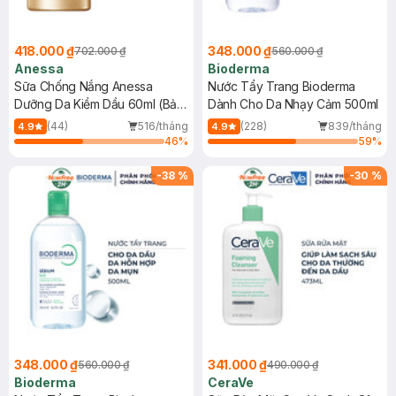
418.000 ₫
348.000 ₫
702.000 ₫
560.000 ₫
Anessa
Bioderma
Sữa Chống Nắng Anessa
Nước Tẩy Trang Bioderma
Dưỡng Da Kiềm Dầu 60ml (Bản
Dành Cho Da Nhạy Cảm 500ml
Mới)
(44)
516/tháng
(228)
839/tháng
4.9
4.9
46
%
59
%
-
38
%
-
30
%
348.000 ₫
341.000 ₫
560.000 ₫
490.000 ₫
Bioderma
CeraVe