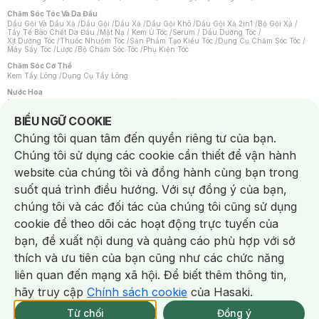
Chăm Sóc Tóc Và Da Đầu
Dầu Gội Và Dầu Xả
/
Dầu Gội
/
Dầu Xả
/
Dầu Gội Khô
/
Dầu Gội Xả 2in1
/
Bộ Gội Xả
/
Tẩy Tế Bào Chết Da Đầu
/
Mặt Nạ / Kem Ủ Tóc
/
Serum / Dầu Dưỡng Tóc
/
Xịt Dưỡng Tóc
/
Thuốc Nhuộm Tóc
/
Sản Phẩm Tạo Kiểu Tóc
/
Dụng Cụ Chăm Sóc Tóc
/
Máy Sấy Tóc
/
Lược
/
Bộ Chăm Sóc Tóc
/
Phụ Kiện Tóc
Chăm Sóc Cơ Thể
Kem Tẩy Lông
/
Dụng Cụ Tẩy Lông
Nước Hoa
Nước Hoa Nữ
/
Nước Hoa Nam
/
Nước Hoa Cao Cấp
/
Xịt Thơm Toàn Thân
/
Nước Hoa Vùng Kín
Notice about cookies usage
BIỂU NGỮ COOKIE
Chăm Sóc Cá Nhân
Chúng tôi quan tâm đến quyền riêng tư của bạn.
Chống Muỗi
/
Khẩu Trang
/
Máy Massage
/
Mặt Nạ Xông Hơi
/
Nước Rửa Tay
/
Sản Phẩm Chăm Sóc Khác
/
Bàn Chải Đánh Răng
/
Bàn Chải Điện
/
Chúng tôi sử dụng các cookie cần thiết để vận hành
Hỗ Trợ Trắng Răng
/
Kem Đánh Răng
/
Máy Tăm Nước
/
Nước Súc Miệng
/
Tăm / Chỉ Nha Khoa
/
Xịt Thơm Miệng
/
Dung Dịch Vệ Sinh
/
Dưỡng Vùng Kín
/
website của chúng tôi và đồng hành cùng bạn trong
Khăn Ướt Vệ Sinh Vùng Kín
/
Băng Vệ Sinh
/
Tampon
/
Bọt Cạo Râu
/
Dao Cạo Râu
/
Máy Cạo Râu
suốt quá trình điều hướng. Với sự đồng ý của bạn,
Vấn Đề Về Da
chúng tôi và các đối tác của chúng tôi cũng sử dụng
Da Dầu / Lỗ Chân Lông To
/
Da Khô / Mất Nước
/
Da Lão Hóa
/
Da Mụn
/
Da Nhạy Cảm / Kích Ứng
/
Da Xỉn Màu
/
Thâm / Nám / Tàn Nhang
/
cookie để theo dõi các hoạt động trực tuyến của
Quầng Thâm & Bọng Mắt
/
Sẹo
/
Viêm Da Cơ Địa
bạn, đề xuất nội dung và quảng cáo phù hợp với sở
Dụng Cụ / Phụ Kiện Chăm Sóc Da
Chat i
Bông Tẩy Trang
/
Khăn Lau Mặt Khô
/
Dụng Cụ / Máy Rửa Mặt
/
Máy Chăm Sóc Da
/
thích và ưu tiên của bạn cũng như các chức năng
Dụng Cụ Chăm Sóc Khác
liên quan đến mạng xã hội. Để biết thêm thông tin,
hãy truy cập
Chính sách cookie
của Hasaki.
NowFree 2H
Giao Nhanh Miễn Phí 2H
Xem chi tiết
Từ chối
Đồng ý
Mua online
314/339 CN CÒN SP