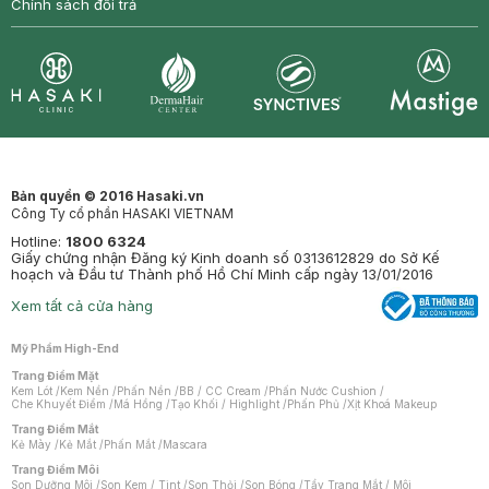
Chính sách đổi trả
Synctives
Clinic
Dermahair
Mastige
Bản quyền © 2016 Hasaki.vn
Công Ty cổ phần HASAKI VIETNAM
Hotline:
1800 6324
Giấy chứng nhận Đăng ký Kinh doanh số 0313612829 do Sở Kế
hoạch và Đầu tư Thành phố Hồ Chí Minh cấp ngày 13/01/2016
Xem tất cả cửa hàng
Mỹ Phẩm High-End
Trang Điểm Mặt
Kem Lót
/
Kem Nền
/
Phấn Nền
/
BB / CC Cream
/
Phấn Nước Cushion
/
Che Khuyết Điểm
/
Má Hồng
/
Tạo Khối / Highlight
/
Phấn Phủ
/
Xịt Khoá Makeup
Trang Điểm Mắt
Kẻ Mày
/
Kẻ Mắt
/
Phấn Mắt
/
Mascara
Trang Điểm Môi
Son Dưỡng Môi
/
Son Kem / Tint
/
Son Thỏi
/
Son Bóng
/
Tẩy Trang Mắt / Môi