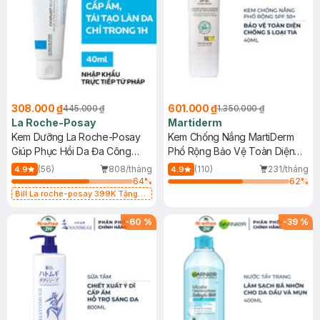
308.000 ₫
601.000 ₫
445.000 ₫
1.350.000 ₫
La Roche-Posay
Martiderm
Kem Dưỡng La Roche-Posay
Kem Chống Nắng MartiDerm
Giúp Phục Hồi Da Đa Công
Phổ Rộng Bảo Vệ Toàn Diện
Dụng 40ml
40ml
(56)
808/tháng
(110)
231/tháng
4.9
4.9
64
%
62
%
Bill La roche-posay 399K Tặng
Gel rửa mặt da dầu nhạy cảm 50ml
(SL có hạn)
-
60
%
-
39
%