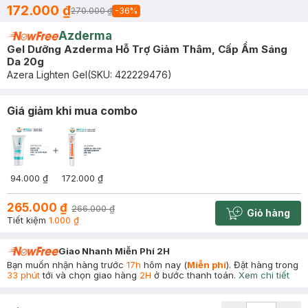
172.000 ₫
270.000 ₫
-
36
%
Azderma
Gel Dưỡng Azderma Hỗ Trợ Giảm Thâm, Cấp Ẩm Sáng
Da 20g
Azera Lighten Gel
(SKU:
422229476
)
Giá giảm khi mua combo
94.000 ₫
172.000 ₫
265.000 ₫
266.000 ₫
Giỏ hàng
Cart plus 
Tiết kiệm
1.000 ₫
Giao Nhanh Miễn Phí 2H
Bạn muốn nhận hàng trước
17h
hôm nay (
Miễn phí
). Đặt hàng trong
33 phút
tới và chọn giao hàng
2H
ở bước thanh toán.
Xem chi tiết