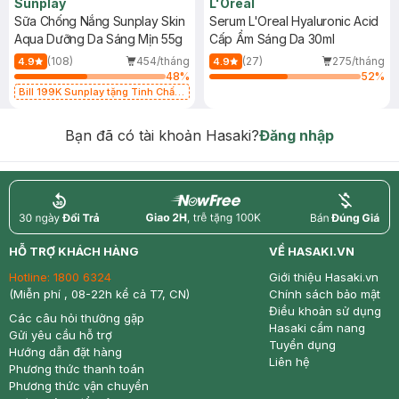
Sunplay
L'Oreal
Sữa Chống Nắng Sunplay Skin
Serum L'Oreal Hyaluronic Acid
Aqua Dưỡng Da Sáng Mịn 55g
Cấp Ẩm Sáng Da 30ml
(108)
454/tháng
(27)
275/tháng
4.9
4.9
48
%
52
%
Bill 199K Sunplay tặng Tinh Chất
Chống Nắng 7g trị giá 30K (SL có
hạn)
Bạn đã có tài khoản Hasaki?
Đăng nhập
return
nowfree
price
HỖ TRỢ KHÁCH HÀNG
VỀ HASAKI.VN
Hotline:
1800 6324
Giới thiệu Hasaki.vn
(Miễn phí , 08-22h kể cả T7, CN)
Chính sách bảo mật
Điều khoản sử dụng
Các câu hỏi thường gặp
Hasaki cẩm nang
Gửi yêu cầu hỗ trợ
Tuyển dụng
Hướng dẫn đặt hàng
Liên hệ
Phương thức thanh toán
Phương thức vận chuyển