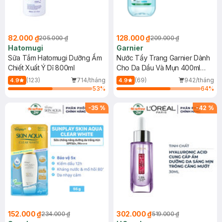
82.000 ₫
128.000 ₫
205.000 ₫
209.000 ₫
Hatomugi
Garnier
Sữa Tắm Hatomugi Dưỡng Ẩm
Nước Tẩy Trang Garnier Dành
Chiết Xuất Ý Dĩ 800ml
Cho Da Dầu Và Mụn 400ml
(Mới)
(123)
714/tháng
(69)
942/tháng
4.9
4.9
53
%
64
%
-
35
%
-
42
%
152.000 ₫
302.000 ₫
234.000 ₫
519.000 ₫