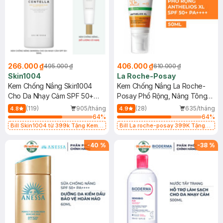
266.000 ₫
406.000 ₫
495.000 ₫
610.000 ₫
Skin1004
La Roche-Posay
Kem Chống Nắng Skin1004
Kem Chống Nắng La Roche-
Cho Da Nhạy Cảm SPF 50+
Posay Phổ Rộng, Nâng Tông
50ml
Kiềm Dầu 50ml
(119)
905/tháng
(28)
635/tháng
4.8
4.9
64
%
64
%
Bill Skin1004 từ 399k Tặng Kem
Bill La roche-posay 399K Tặng
Chống Nắng Cho Da Nhạy Cảm
Gel rửa mặt da dầu nhạy cảm 50ml
SPF 50+ 20ml (SL Có Hạn)
(SL có hạn)
-
40
%
-
38
%