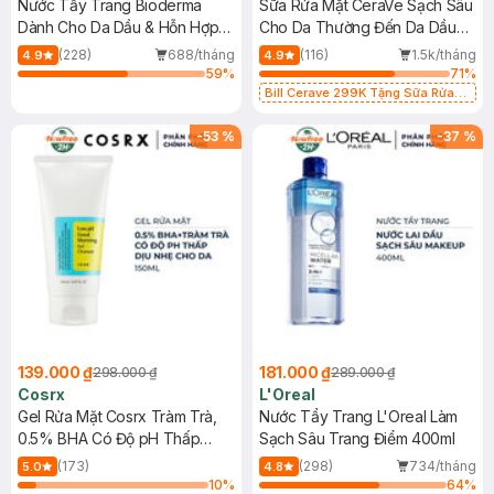
Nước Tẩy Trang Bioderma
Sữa Rửa Mặt CeraVe Sạch Sâu
Dành Cho Da Dầu & Hỗn Hợp
Cho Da Thường Đến Da Dầu
500ml
473ml
(228)
688/tháng
(116)
1.5k/tháng
4.9
4.9
59
%
71
%
Bill Cerave 299K Tặng Sữa Rửa
Mặt Cerave 30ml (SL có hạn)
-
53
%
-
37
%
139.000 ₫
181.000 ₫
298.000 ₫
289.000 ₫
Cosrx
L'Oreal
Gel Rửa Mặt Cosrx Tràm Trà,
Nước Tẩy Trang L'Oreal Làm
0.5% BHA Có Độ pH Thấp
Sạch Sâu Trang Điểm 400ml
150ml
(173)
(298)
734/tháng
5.0
4.8
10
%
64
%