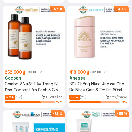
-
57
%
-
40
%
252.000 ₫
418.000 ₫
590.000 ₫
702.000 ₫
Cocoon
Anessa
Combo 2 Nước Tẩy Trang Bí
Sữa Chống Nắng Anessa Cho
Đao Cocoon Làm Sạch & Giảm
Da Nhạy Cảm & Trẻ Em 60ml
Dầu 500ml
(Mới)
(57)
1.5k/tháng
(23)
423/tháng
5.0
5.0
72
%
63
%
-
31
%
-
55
%