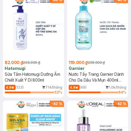
82.000 ₫
119.000 ₫
205.000 ₫
209.000 ₫
Hatomugi
Garnier
Sữa Tắm Hatomugi Dưỡng Ẩm
Nước Tẩy Trang Garnier Dành
Chiết Xuất Ý Dĩ 800ml
Cho Da Dầu Và Mụn 400ml
(Mới)
(123)
714/tháng
(69)
1.0k/tháng
4.9
4.9
52
%
64
%
-
42
%
-
42
%