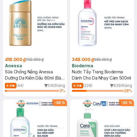
418.000 ₫
348.000 ₫
702.000 ₫
560.000 ₫
Anessa
Bioderma
Sữa Chống Nắng Anessa
Nước Tẩy Trang Bioderma
Dưỡng Da Kiềm Dầu 60ml (Bản
Dành Cho Da Nhạy Cảm 500ml
Mới)
(44)
516/tháng
(228)
839/tháng
4.9
4.9
3
%
28
%
-
38
%
-
30
%