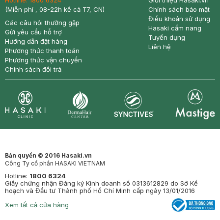
Hotline:
1800 6324
Giới thiệu Hasaki.vn
(Miễn phí , 08-22h kể cả T7, CN)
Chính sách bảo mật
Điều khoản sử dụng
Các câu hỏi thường gặp
Hasaki cẩm nang
Gửi yêu cầu hỗ trợ
Tuyển dụng
Hướng dẫn đặt hàng
Liên hệ
Phương thức thanh toán
Phương thức vận chuyển
Chính sách đổi trả
Synctives
Clinic
Dermahair
Mastige
Bản quyền © 2016 Hasaki.vn
Công Ty cổ phần HASAKI VIETNAM
Hotline:
1800 6324
Giấy chứng nhận Đăng ký Kinh doanh số 0313612829 do Sở Kế
hoạch và Đầu tư Thành phố Hồ Chí Minh cấp ngày 13/01/2016
Xem tất cả cửa hàng