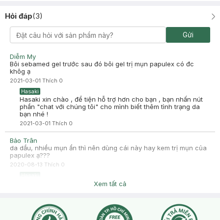
Hỏi đáp
(
3
)
Gửi
Diễm My
Bôi sebamed gel trước sau đó bôi gel trị mụn papulex có đc
khôg ạ
2021-03-01
Thích
0
Hasaki
Hasaki xin chào , để tiện hỗ trợ hơn cho bạn , bạn nhấn nút
phần "chat với chúng tôi" cho mình biết thêm tình trạng da
bạn nhé !
2021-03-01
Thích
0
Bảo Trân
da dầu, nhiều mụn ẩn thì nên dùng cái này hay kem trị mụn của
papulex ạ???
2020-08-13
Thích
0
Hasaki
Hasaki xin chào , để tiện hỗ trợ hơn cho bạn , bạn nhấn nút
Xem tất cả
phần "chat với chúng tôi" cho bên mình biết thêm về tình
trạng da nhé !
2020-08-13
Thích
0