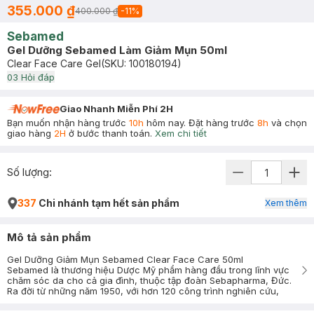
355.000 ₫
400.000 ₫
-
11
%
Sebamed
Gel Dưỡng Sebamed Làm Giảm Mụn 50ml
Clear Face Care Gel
(SKU:
100180194
)
0
3
Hỏi đáp
Giao Nhanh Miễn Phí 2H
Bạn muốn nhận hàng trước
10h
hôm nay. Đặt hàng trước
8h
và chọn
giao hàng
2H
ở bước thanh toán.
Xem chi tiết
Số lượng:
337
Chi nhánh tạm hết sản phẩm
Xem thêm
Mô tả sản phẩm
Gel Dưỡng Giảm Mụn Sebamed Clear Face Care 50ml
Sebamed là thương hiệu Dược Mỹ phẩm hàng đầu trong lĩnh vực
chăm sóc da cho cả gia đình, thuộc tập đoàn Sebapharma, Đức.
Ra đời từ những năm 1950, với hơn 120 công trình nghiên cứu,