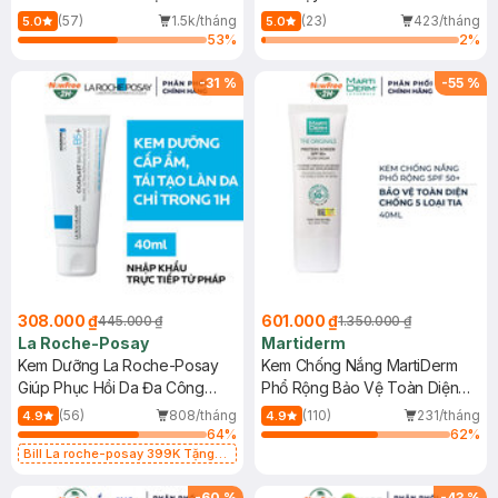
Dầu 500ml
(Mới)
(57)
1.5k/tháng
(23)
423/tháng
5.0
5.0
53
%
2
%
-
31
%
-
55
%
308.000 ₫
601.000 ₫
445.000 ₫
1.350.000 ₫
La Roche-Posay
Martiderm
Kem Dưỡng La Roche-Posay
Kem Chống Nắng MartiDerm
Giúp Phục Hồi Da Đa Công
Phổ Rộng Bảo Vệ Toàn Diện
Dụng 40ml
40ml
(56)
808/tháng
(110)
231/tháng
4.9
4.9
64
%
62
%
Bill La roche-posay 399K Tặng
Gel rửa mặt da dầu nhạy cảm 50ml
(SL có hạn)
-
60
%
-
43
%