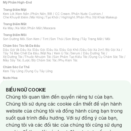
Mỹ Phẩm High-End
Trang Điểm Mặt
Kem Lót
/
Kem Nền
/
Phấn Nền
/
BB / CC Cream
/
Phấn Nước Cushion
/
Che Khuyết Điểm
/
Má Hồng
/
Tạo Khối / Highlight
/
Phấn Phủ
/
Xịt Khoá Makeup
Trang Điểm Mắt
Kẻ Mày
/
Kẻ Mắt
/
Phấn Mắt
/
Mascara
Trang Điểm Môi
Son Dưỡng Môi
/
Son Kem / Tint
/
Son Thỏi
/
Son Bóng
/
Tẩy Trang Mắt / Môi
Chăm Sóc Tóc Và Da Đầu
Dầu Gội Và Dầu Xả
/
Dầu Gội
/
Dầu Xả
/
Dầu Gội Khô
/
Dầu Gội Xả 2in1
/
Bộ Gội Xả
/
Tẩy Tế Bào Chết Da Đầu
/
Mặt Nạ / Kem Ủ Tóc
/
Serum / Dầu Dưỡng Tóc
/
Xịt Dưỡng Tóc
/
Thuốc Nhuộm Tóc
/
Sản Phẩm Tạo Kiểu Tóc
/
Dụng Cụ Chăm Sóc Tóc
/
Máy Sấy Tóc
/
Lược
/
Bộ Chăm Sóc Tóc
/
Phụ Kiện Tóc
Chăm Sóc Cơ Thể
Kem Tẩy Lông
/
Dụng Cụ Tẩy Lông
Nước Hoa
Nước Hoa Nữ
/
Nước Hoa Nam
/
Nước Hoa Cao Cấp
/
Xịt Thơm Toàn Thân
/
Nước Hoa Vùng Kín
Notice about cookies usage
BIỂU NGỮ COOKIE
Chăm Sóc Cá Nhân
Chúng tôi quan tâm đến quyền riêng tư của bạn.
Chống Muỗi
/
Khẩu Trang
/
Máy Massage
/
Mặt Nạ Xông Hơi
/
Nước Rửa Tay
/
Sản Phẩm Chăm Sóc Khác
/
Bàn Chải Đánh Răng
/
Bàn Chải Điện
/
Chúng tôi sử dụng các cookie cần thiết để vận hành
Hỗ Trợ Trắng Răng
/
Kem Đánh Răng
/
Máy Tăm Nước
/
Nước Súc Miệng
/
Tăm / Chỉ Nha Khoa
/
Xịt Thơm Miệng
/
Dung Dịch Vệ Sinh
/
Dưỡng Vùng Kín
/
website của chúng tôi và đồng hành cùng bạn trong
Khăn Ướt Vệ Sinh Vùng Kín
/
Băng Vệ Sinh
/
Tampon
/
Bọt Cạo Râu
/
Dao Cạo Râu
/
Máy Cạo Râu
suốt quá trình điều hướng. Với sự đồng ý của bạn,
Vấn Đề Về Da
chúng tôi và các đối tác của chúng tôi cũng sử dụng
Da Dầu / Lỗ Chân Lông To
/
Da Khô / Mất Nước
/
Da Lão Hóa
/
Da Mụn
/
Da Nhạy Cảm / Kích Ứng
/
Da Xỉn Màu
/
Thâm / Nám / Tàn Nhang
/