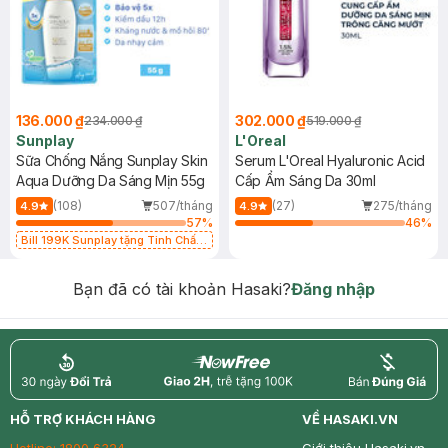
136.000 ₫
302.000 ₫
234.000 ₫
519.000 ₫
Sunplay
L'Oreal
Sữa Chống Nắng Sunplay Skin
Serum L'Oreal Hyaluronic Acid
Aqua Dưỡng Da Sáng Mịn 55g
Cấp Ẩm Sáng Da 30ml
(108)
507/tháng
(27)
275/tháng
4.9
4.9
57
%
46
%
Bill 199K Sunplay tặng Tinh Chất
Chống Nắng 7g trị giá 30K (SL có
hạn)
Bạn đã có tài khoản Hasaki?
Đăng nhập
return
nowfree
price
HỖ TRỢ KHÁCH HÀNG
VỀ HASAKI.VN