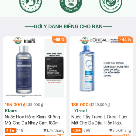
GỢI Ý DÀNH RIÊNG CHO BẠN
-
55
%
-
44
%
195.000 ₫
139.000 ₫
435.000 ₫
249.000 ₫
Klairs
L'Oreal
Nước Hoa Hồng Klairs Không
Nước Tẩy Trang L'Oreal Tươi
Mùi Cho Da Nhạy Cảm 180ml
Mát Cho Da Dầu, Hỗn Hợp
400ml
(148)
1.7k/tháng
(298)
2.0k/tháng
4.8
4.8
78
%
78
%