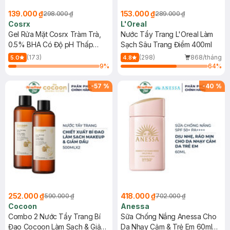
139.000 ₫
153.000 ₫
298.000 ₫
289.000 ₫
Cosrx
L'Oreal
Gel Rửa Mặt Cosrx Tràm Trà,
Nước Tẩy Trang L'Oreal Làm
0.5% BHA Có Độ pH Thấp
Sạch Sâu Trang Điểm 400ml
150ml
(173)
(298)
868/tháng
5.0
4.8
9
%
64
%
-
57
%
-
40
%
252.000 ₫
418.000 ₫
590.000 ₫
702.000 ₫
Cocoon
Anessa
Combo 2 Nước Tẩy Trang Bí
Sữa Chống Nắng Anessa Cho
Đao Cocoon Làm Sạch & Giảm
Da Nhạy Cảm & Trẻ Em 60ml