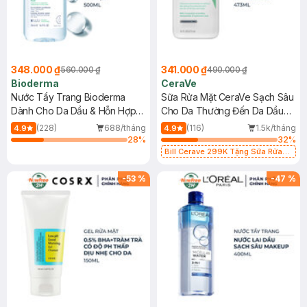
348.000 ₫
341.000 ₫
560.000 ₫
490.000 ₫
Bioderma
CeraVe
Nước Tẩy Trang Bioderma
Sữa Rửa Mặt CeraVe Sạch Sâu
Dành Cho Da Dầu & Hỗn Hợp
Cho Da Thường Đến Da Dầu
500ml
473ml
(228)
688/tháng
(116)
1.5k/tháng
4.9
4.9
28
%
32
%
Bill Cerave 299K Tặng Sữa Rửa
Mặt Cerave 30ml (SL có hạn)
-
53
%
-
47
%