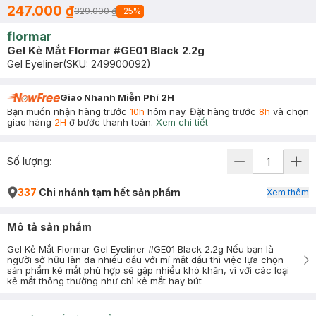
247.000 ₫
329.000 ₫
-
25
%
flormar
Gel Kẻ Mắt Flormar #GE01 Black 2.2g
Gel Eyeliner
(SKU:
249900092
)
Giao Nhanh Miễn Phí 2H
Bạn muốn nhận hàng trước
10h
hôm nay. Đặt hàng trước
8h
và chọn
giao hàng
2H
ở bước thanh toán.
Xem chi tiết
Số lượng:
337
Chi nhánh tạm hết sản phẩm
Xem thêm
Mô tả sản phẩm
Gel Kẻ Mắt Flormar Gel Eyeliner #GE01 Black 2.2g Nếu bạn là
người sở hữu làn da nhiều dầu với mí mắt dầu thì việc lựa chọn
sản phẩm kẻ mắt phù hợp sẽ gặp nhiều khó khăn, vì với các loại
kẻ mắt thông thường như chì kẻ mắt hay bút