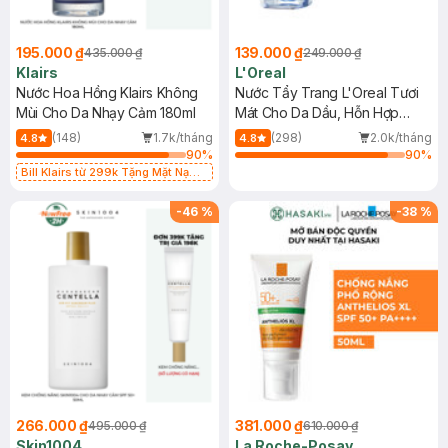
195.000 ₫
139.000 ₫
435.000 ₫
249.000 ₫
Klairs
L'Oreal
Nước Hoa Hồng Klairs Không
Nước Tẩy Trang L'Oreal Tươi
Mùi Cho Da Nhạy Cảm 180ml
Mát Cho Da Dầu, Hỗn Hợp
400ml
(148)
1.7k/tháng
(298)
2.0k/tháng
4.8
4.8
90
%
90
%
Bill Klairs từ 299k Tặng Mặt Nạ
Làm Dịu Da & Kiểm Soát Dầu Nhờn
25ml (SL Có Hạn)
-
46
%
-
38
%
266.000 ₫
381.000 ₫
495.000 ₫
610.000 ₫
Skin1004
La Roche-Posay