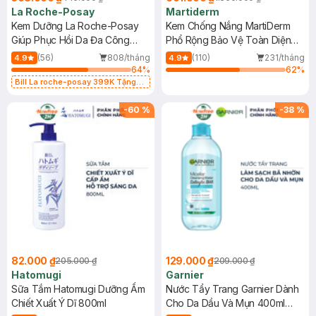
La Roche-Posay
Martiderm
Kem Dưỡng La Roche-Posay
Kem Chống Nắng MartiDerm
Giúp Phục Hồi Da Đa Công
Phổ Rộng Bảo Vệ Toàn Diện
Dụng 40ml
40ml
(56)
808/tháng
(110)
231/tháng
4.9
4.9
64
%
62
%
Bill La roche-posay 399K Tặng
Gel rửa mặt da dầu nhạy cảm 50ml
(SL có hạn)
-
60
%
-
38
%
82.000 ₫
129.000 ₫
205.000 ₫
209.000 ₫
Hatomugi
Garnier
Sữa Tắm Hatomugi Dưỡng Ẩm
Nước Tẩy Trang Garnier Dành
Chiết Xuất Ý Dĩ 800ml
Cho Da Dầu Và Mụn 400ml