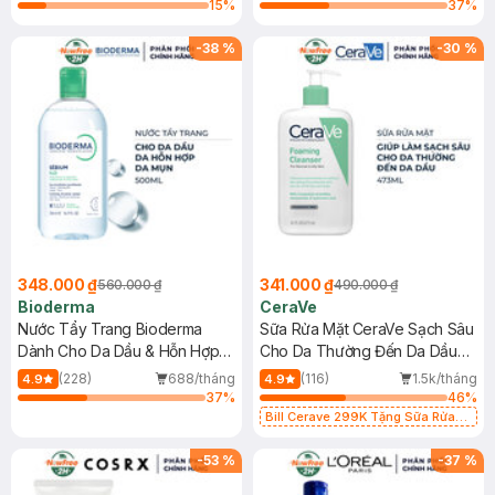
15
%
37
%
-
38
%
-
30
%
348.000 ₫
341.000 ₫
560.000 ₫
490.000 ₫
Bioderma
CeraVe
Nước Tẩy Trang Bioderma
Sữa Rửa Mặt CeraVe Sạch Sâu
Dành Cho Da Dầu & Hỗn Hợp
Cho Da Thường Đến Da Dầu
500ml
473ml
(228)
688/tháng
(116)
1.5k/tháng
4.9
4.9
37
%
46
%
Bill Cerave 299K Tặng Sữa Rửa
Mặt Cerave 30ml (SL có hạn)
-
53
%
-
37
%