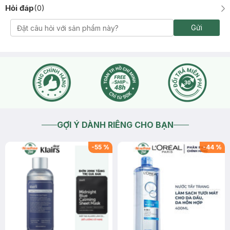
Hỏi đáp
(
0
)
Gửi
GỢI Ý DÀNH RIÊNG CHO BẠN
-
55
%
-
44
%