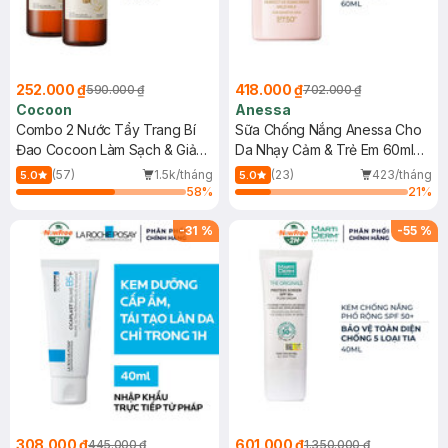
252.000 ₫
418.000 ₫
590.000 ₫
702.000 ₫
Cocoon
Anessa
Combo 2 Nước Tẩy Trang Bí
Sữa Chống Nắng Anessa Cho
Đao Cocoon Làm Sạch & Giảm
Da Nhạy Cảm & Trẻ Em 60ml
Dầu 500ml
(Mới)
(57)
1.5k/tháng
(23)
423/tháng
5.0
5.0
58
%
21
%
-
31
%
-
55
%
308.000 ₫
601.000 ₫
445.000 ₫
1.350.000 ₫