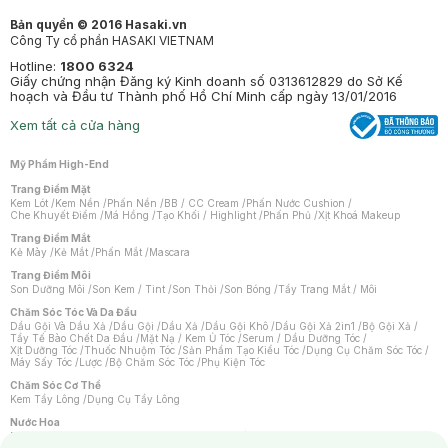
Bản quyền © 2016 Hasaki.vn
Công Ty cổ phần HASAKI VIETNAM
Hotline:
1800 6324
Giấy chứng nhận Đăng ký Kinh doanh số 0313612829 do Sở Kế
hoạch và Đầu tư Thành phố Hồ Chí Minh cấp ngày 13/01/2016
Xem tất cả cửa hàng
Mỹ Phẩm High-End
Trang Điểm Mặt
Kem Lót
/
Kem Nền
/
Phấn Nền
/
BB / CC Cream
/
Phấn Nước Cushion
/
Che Khuyết Điểm
/
Má Hồng
/
Tạo Khối / Highlight
/
Phấn Phủ
/
Xịt Khoá Makeup
Trang Điểm Mắt
Kẻ Mày
/
Kẻ Mắt
/
Phấn Mắt
/
Mascara
Trang Điểm Môi
Son Dưỡng Môi
/
Son Kem / Tint
/
Son Thỏi
/
Son Bóng
/
Tẩy Trang Mắt / Môi
Chăm Sóc Tóc Và Da Đầu
Dầu Gội Và Dầu Xả
/
Dầu Gội
/
Dầu Xả
/
Dầu Gội Khô
/
Dầu Gội Xả 2in1
/
Bộ Gội Xả
/
Tẩy Tế Bào Chết Da Đầu
/
Mặt Nạ / Kem Ủ Tóc
/
Serum / Dầu Dưỡng Tóc
/
Xịt Dưỡng Tóc
/
Thuốc Nhuộm Tóc
/
Sản Phẩm Tạo Kiểu Tóc
/
Dụng Cụ Chăm Sóc Tóc
/
Máy Sấy Tóc
/
Lược
/
Bộ Chăm Sóc Tóc
/
Phụ Kiện Tóc
Chăm Sóc Cơ Thể
Kem Tẩy Lông
/
Dụng Cụ Tẩy Lông
Nước Hoa
Nước Hoa Nữ
/
Nước Hoa Nam
/
Nước Hoa Cao Cấp
/
Xịt Thơm Toàn Thân
/