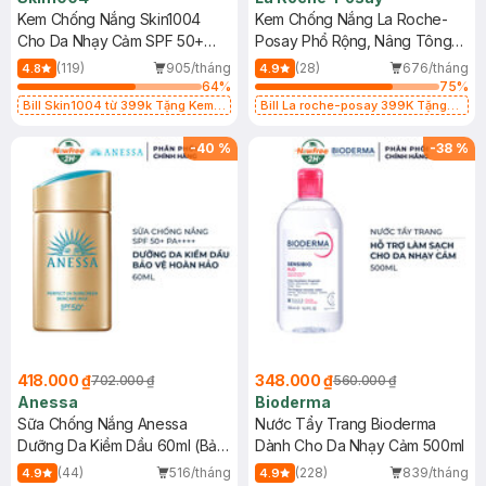
Kem Chống Nắng Skin1004
Kem Chống Nắng La Roche-
Cho Da Nhạy Cảm SPF 50+
Posay Phổ Rộng, Nâng Tông
50ml
Kiềm Dầu 50ml
(119)
905/tháng
(28)
676/tháng
4.8
4.9
64
%
75
%
Bill Skin1004 từ 399k Tặng Kem
Bill La roche-posay 399K Tặng
Chống Nắng Cho Da Nhạy Cảm
Gel rửa mặt da dầu nhạy cảm 50ml
SPF 50+ 20ml (SL Có Hạn)
(SL có hạn)
-
40
%
-
38
%
418.000 ₫
348.000 ₫
702.000 ₫
560.000 ₫
Anessa
Bioderma
Sữa Chống Nắng Anessa
Nước Tẩy Trang Bioderma
Dưỡng Da Kiềm Dầu 60ml (Bản
Dành Cho Da Nhạy Cảm 500ml
Mới)
(44)
516/tháng
(228)
839/tháng
4.9
4.9