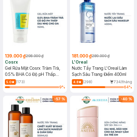
139.000 ₫
181.000 ₫
298.000 ₫
289.000 ₫
Cosrx
L'Oreal
Gel Rửa Mặt Cosrx Tràm Trà,
Nước Tẩy Trang L'Oreal Làm
0.5% BHA Có Độ pH Thấp
Sạch Sâu Trang Điểm 400ml
150ml
(173)
(298)
734/tháng
5.0
4.8
9
%
64
%
-
57
%
-
40
%