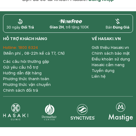
return
nowfree
price
HỖ TRỢ KHÁCH HÀNG
VỀ HASAKI.VN
Hotline:
1800 6324
Giới thiệu Hasaki.vn
(Miễn phí , 08-22h kể cả T7, CN)
Chính sách bảo mật
Điều khoản sử dụng
Các câu hỏi thường gặp
Hasaki cẩm nang
Gửi yêu cầu hỗ trợ
Tuyển dụng
Hướng dẫn đặt hàng
Liên hệ
Phương thức thanh toán
Phương thức vận chuyển
Chính sách đổi trả
Synctives
Clinic
Dermahair
Mastige