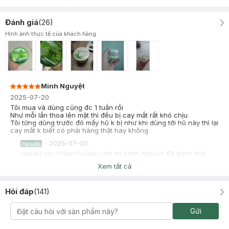
Đánh giá
(
26
)
Hình ảnh thực tế của khách hàng
Minh Nguyệt
2025-07-20
Tôi mua và dùng cũng đc 1 tuần rồi
Như mỗi lần thoa lên mặt thì đều bị cay mắt rất khó chịu
Tôi từng dùng trước đó mấy hũ k bị như khi dùng tới hũ này thì lại
cay mắt k biết có phải hàng thật hay không
-
2025-07-20
Hasaki
Hasaki xin chào! Hasaki cảm ơn Minh Nguyệt đã dành thời
gian đánh giá. Sự hài lòng của khách hàng là động lực to lớn
Xem tất cả
để Hasaki ngày càng phát triển hơn nữa về chất lượng dịch
vụ. Cảm ơn bạn đã tin tưởng và mua sắm tại Hasaki!
Hỏi đáp
(
141
)
Gửi
PHẠM QUỲNH Anh
Đã mua hàng