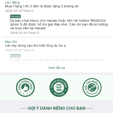
Lộc đặng
2025-05-02
Mua 1 tặng 1 thì 2 đơn là được tặng 2 không ah
Ủ tóc mượt lắm mấy bồ ơi. ủ trước khi gội ý. chim ưng hết sức. t
2026-07-23
Thích
0
mua 1 tặng 1. thề trung thành với gel nha đam milaganics
Hasaki
-
2025-05-02
Hasaki
Dạ bạn chat inbox cho Hasaki hoặc liên hệ hotline 18006324
Hasaki xin chào! Hasaki cảm ơn PHẠM QUỲNH Anh đã dành
(phím 1) để được hỗ trợ giải đáp nhé. Cảm ơn bạn đã tin tưởng
thời gian đánh giá. Sự hài lòng của khách hàng là động lực to
và mua sắm tại Hasaki!
lớn để Hasaki ngày càng phát triển hơn nữa về chất lượng
2026-07-24
Thích
0
dịch vụ. Cảm ơn bạn đã tin tưởng và mua sắm tại Hasaki!
Mai Chi
cái này dùng sau khi triệt lông dc ko ạ
2026-07-20
Thích
0
Hasaki
Dạ bạn vui lòng chat với Hasaki cho Hasaki xin hình ảnh da
cụ thể để được tư vấn chi tiết hơn ạ
Xem tất cả
2026-07-20
Thích
0
GỢI Ý DÀNH RIÊNG CHO BẠN