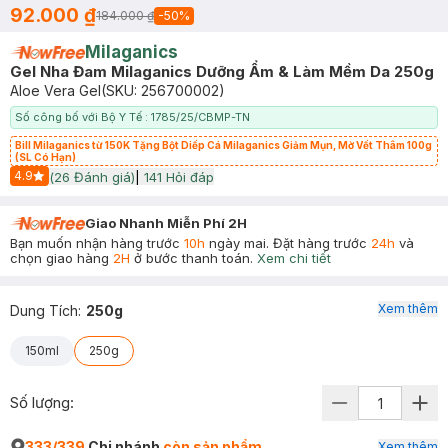
92.000 ₫
184.000 ₫
-
50
%
Milaganics
Gel Nha Đam Milaganics Dưỡng Ẩm & Làm Mềm Da 250g
Aloe Vera Gel
(SKU:
256700002
)
Số công bố với Bộ Y Tế : 1785/25/CBMP-TN
Bill Milaganics từ 150K Tặng Bột Diếp Cá Milaganics Giảm Mụn, Mờ Vết Thâm 100g
(SL Có Hạn)
4.9
(
26
Đánh giá)
|
141
Hỏi đáp
Start Icon
Giao Nhanh Miễn Phí 2H
Bạn muốn nhận hàng trước
10h
ngày mai. Đặt hàng trước
24h
và
chọn giao hàng
2H
ở bước thanh toán.
Xem chi tiết
Xem thêm
Dung Tích
:
250g
150ml
250g
Số lượng:
333/339
Chi nhánh
còn sản phẩm
Xem thêm