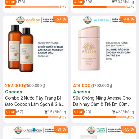
150ml
(173)
(298)
734/tháng
5.0
4.8
11
%
64
%
-
57
%
-
40
%
252.000 ₫
418.000 ₫
590.000 ₫
702.000 ₫
Cocoon
Anessa
Combo 2 Nước Tẩy Trang Bí
Sữa Chống Nắng Anessa Cho
Đao Cocoon Làm Sạch & Giảm
Da Nhạy Cảm & Trẻ Em 60ml
Dầu 500ml
(Mới)
(57)
1.5k/tháng
(23)
423/tháng
5.0
5.0
81
%
81
%
-
31
%
-
55
%