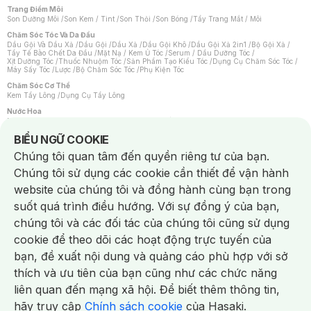
Trang Điểm Môi
Son Dưỡng Môi
/
Son Kem / Tint
/
Son Thỏi
/
Son Bóng
/
Tẩy Trang Mắt / Môi
Chăm Sóc Tóc Và Da Đầu
Dầu Gội Và Dầu Xả
/
Dầu Gội
/
Dầu Xả
/
Dầu Gội Khô
/
Dầu Gội Xả 2in1
/
Bộ Gội Xả
/
Tẩy Tế Bào Chết Da Đầu
/
Mặt Nạ / Kem Ủ Tóc
/
Serum / Dầu Dưỡng Tóc
/
Xịt Dưỡng Tóc
/
Thuốc Nhuộm Tóc
/
Sản Phẩm Tạo Kiểu Tóc
/
Dụng Cụ Chăm Sóc Tóc
/
Máy Sấy Tóc
/
Lược
/
Bộ Chăm Sóc Tóc
/
Phụ Kiện Tóc
Chăm Sóc Cơ Thể
Kem Tẩy Lông
/
Dụng Cụ Tẩy Lông
Nước Hoa
Nước Hoa Nữ
/
Nước Hoa Nam
/
Nước Hoa Cao Cấp
/
Xịt Thơm Toàn Thân
/
Nước Hoa Vùng Kín
Notice about cookies usage
BIỂU NGỮ COOKIE
Chăm Sóc Cá Nhân
Chúng tôi quan tâm đến quyền riêng tư của bạn.
Chống Muỗi
/
Khẩu Trang
/
Máy Massage
/
Mặt Nạ Xông Hơi
/
Nước Rửa Tay
/
Sản Phẩm Chăm Sóc Khác
/
Bàn Chải Đánh Răng
/
Bàn Chải Điện
/
Chúng tôi sử dụng các cookie cần thiết để vận hành
Hỗ Trợ Trắng Răng
/
Kem Đánh Răng
/
Máy Tăm Nước
/
Nước Súc Miệng
/
Tăm / Chỉ Nha Khoa
/
Xịt Thơm Miệng
/
Dung Dịch Vệ Sinh
/
Dưỡng Vùng Kín
/
website của chúng tôi và đồng hành cùng bạn trong
Khăn Ướt Vệ Sinh Vùng Kín
/
Băng Vệ Sinh
/
Tampon
/
Bọt Cạo Râu
/
Dao Cạo Râu
/
Máy Cạo Râu
suốt quá trình điều hướng. Với sự đồng ý của bạn,
Vấn Đề Về Da
chúng tôi và các đối tác của chúng tôi cũng sử dụng
Da Dầu / Lỗ Chân Lông To
/
Da Khô / Mất Nước
/
Da Lão Hóa
/
Da Mụn
/
Da Nhạy Cảm / Kích Ứng
/
Da Xỉn Màu
/
Thâm / Nám / Tàn Nhang
/
cookie để theo dõi các hoạt động trực tuyến của
Quầng Thâm & Bọng Mắt
/
Sẹo
/
Viêm Da Cơ Địa
bạn, đề xuất nội dung và quảng cáo phù hợp với sở
Dụng Cụ / Phụ Kiện Chăm Sóc Da
Chat i
Bông Tẩy Trang
/
Khăn Lau Mặt Khô
/
Dụng Cụ / Máy Rửa Mặt
/
Máy Chăm Sóc Da
/
thích và ưu tiên của bạn cũng như các chức năng
Dụng Cụ Chăm Sóc Khác
liên quan đến mạng xã hội. Để biết thêm thông tin,
hãy truy cập
Chính sách cookie
của Hasaki.
NowFree 2H
Giao Nhanh Miễn Phí 2H
Xem chi tiết