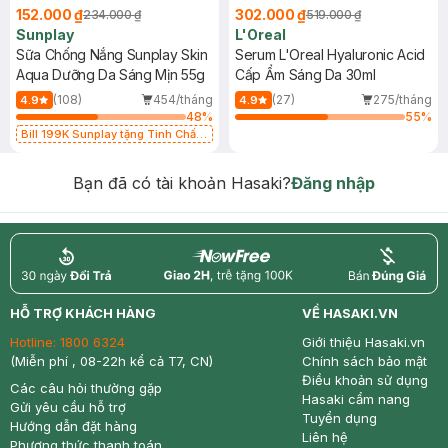
152.000 ₫
302.000 ₫
234.000 ₫
519.000 ₫
Sunplay
L'Oreal
Sữa Chống Nắng Sunplay Skin
Serum L'Oreal Hyaluronic Acid
Aqua Dưỡng Da Sáng Mịn 55g
Cấp Ẩm Sáng Da 30ml
(108)
454/tháng
(27)
275/tháng
4.9
4.9
48
%
55
%
Bill 199K Sunplay tặng Tinh Chất
Chống Nắng 7g trị giá 30K (SL có
hạn)
Bạn đã có tài khoản Hasaki?
Đăng nhập
return
nowfree
price
HỖ TRỢ KHÁCH HÀNG
VỀ HASAKI.VN
Hotline:
1800 6324
Giới thiệu Hasaki.vn
(Miễn phí , 08-22h kể cả T7, CN)
Chính sách bảo mật
Điều khoản sử dụng
Các câu hỏi thường gặp
Hasaki cẩm nang
Gửi yêu cầu hỗ trợ
Tuyển dụng
Hướng dẫn đặt hàng
Liên hệ
Phương thức thanh toán