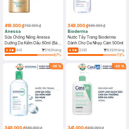
418.000 ₫
348.000 ₫
702.000 ₫
560.000 ₫
Anessa
Bioderma
Sữa Chống Nắng Anessa
Nước Tẩy Trang Bioderma
Dưỡng Da Kiềm Dầu 60ml (Bản
Dành Cho Da Nhạy Cảm 500ml
Mới)
(44)
516/tháng
(228)
839/tháng
4.9
4.9
67
%
73
%
-
38
%
-
30
%
348.000 ₫
341.000 ₫
560.000 ₫
490.000 ₫