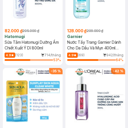
82.000 ₫
128.000 ₫
205.000 ₫
209.000 ₫
Hatomugi
Garnier
Sữa Tắm Hatomugi Dưỡng Ẩm
Nước Tẩy Trang Garnier Dành
Chiết Xuất Ý Dĩ 800ml
Cho Da Dầu Và Mụn 400ml
(Mới)
(123)
714/tháng
(69)
942/tháng
4.9
4.9
53
%
64
%
-
35
%
-
42
%