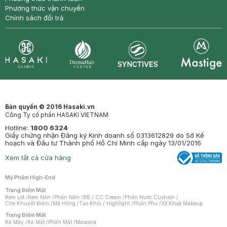
Phương thức vận chuyển
Chính sách đổi trả
Synctives
Clinic
Dermahair
Mastige
Bản quyền © 2016 Hasaki.vn
Công Ty cổ phần HASAKI VIETNAM
Hotline:
1800 6324
Giấy chứng nhận Đăng ký Kinh doanh số 0313612829 do Sở Kế
hoạch và Đầu tư Thành phố Hồ Chí Minh cấp ngày 13/01/2016
Xem tất cả cửa hàng
Mỹ Phẩm High-End
Trang Điểm Mặt
Kem Lót
/
Kem Nền
/
Phấn Nền
/
BB / CC Cream
/
Phấn Nước Cushion
/
Che Khuyết Điểm
/
Má Hồng
/
Tạo Khối / Highlight
/
Phấn Phủ
/
Xịt Khoá Makeup
Trang Điểm Mắt
Kẻ Mày
/
Kẻ Mắt
/
Phấn Mắt
/
Mascara