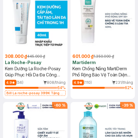
308.000 ₫
601.000 ₫
445.000 ₫
1.350.000 ₫
La Roche-Posay
Martiderm
Kem Dưỡng La Roche-Posay
Kem Chống Nắng MartiDerm
Giúp Phục Hồi Da Đa Công
Phổ Rộng Bảo Vệ Toàn Diện
Dụng 40ml
40ml
(56)
808/tháng
(110)
231/tháng
4.9
4.9
64
%
62
%
Bill La roche-posay 399K Tặng
Gel rửa mặt da dầu nhạy cảm 50ml
(SL có hạn)
-
60
%
-
39
%