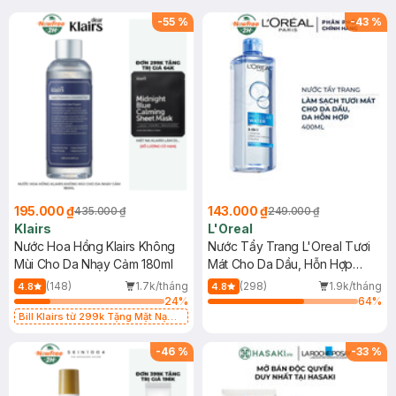
-
55
%
-
43
%
195.000 ₫
143.000 ₫
435.000 ₫
249.000 ₫
Klairs
L'Oreal
Nước Hoa Hồng Klairs Không
Nước Tẩy Trang L'Oreal Tươi
Mùi Cho Da Nhạy Cảm 180ml
Mát Cho Da Dầu, Hỗn Hợp
400ml
(148)
1.7k/tháng
(298)
1.9k/tháng
4.8
4.8
24
%
64
%
Bill Klairs từ 299k Tặng Mặt Nạ
Làm Dịu Da & Kiểm Soát Dầu Nhờn
25ml (SL Có Hạn)
-
46
%
-
33
%