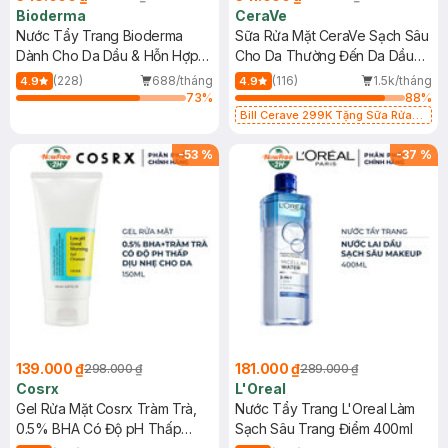
Bioderma
CeraVe
Nước Tẩy Trang Bioderma
Sữa Rửa Mặt CeraVe Sạch Sâu
Dành Cho Da Dầu & Hỗn Hợp
Cho Da Thường Đến Da Dầu
500ml
473ml
(228)
688/tháng
(116)
1.5k/tháng
4.9
4.9
73
%
88
%
Bill Cerave 299K Tặng Sữa Rửa
Mặt Cerave 30ml (SL có hạn)
-
53
%
-
37
%
139.000 ₫
181.000 ₫
298.000 ₫
289.000 ₫
Cosrx
L'Oreal
Gel Rửa Mặt Cosrx Tràm Trà,
Nước Tẩy Trang L'Oreal Làm
0.5% BHA Có Độ pH Thấp
Sạch Sâu Trang Điểm 400ml