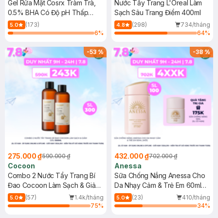
Gel Rửa Mặt Cosrx Tràm Trà,
Nước Tẩy Trang L'Oreal Làm
0.5% BHA Có Độ pH Thấp
Sạch Sâu Trang Điểm 400ml
150ml
(173)
(298)
734/tháng
5.0
4.8
6
%
64
%
-
53
%
-
38
%
275.000 ₫
432.000 ₫
590.000 ₫
702.000 ₫
Cocoon
Anessa
Combo 2 Nước Tẩy Trang Bí
Sữa Chống Nắng Anessa Cho
Đao Cocoon Làm Sạch & Giảm
Da Nhạy Cảm & Trẻ Em 60ml
Dầu 500ml
(Mới)
(57)
1.4k/tháng
(23)
410/tháng
5.0
5.0
75
%
34
%