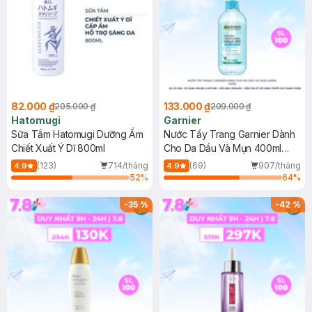
82.000 ₫
133.000 ₫
205.000 ₫
209.000 ₫
Hatomugi
Garnier
Sữa Tắm Hatomugi Dưỡng Ẩm
Nước Tẩy Trang Garnier Dành
Chiết Xuất Ý Dĩ 800ml
Cho Da Dầu Và Mụn 400ml
(Mới)
(123)
714/tháng
(69)
907/tháng
4.9
4.9
52
%
64
%
-
35
%
-
42
%