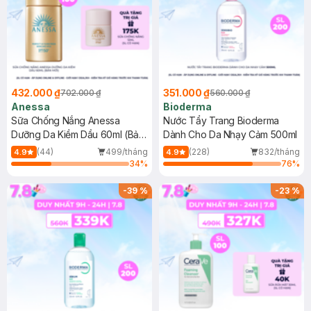
432.000 ₫
351.000 ₫
702.000 ₫
560.000 ₫
Anessa
Bioderma
Sữa Chống Nắng Anessa
Nước Tẩy Trang Bioderma
Dưỡng Da Kiềm Dầu 60ml (Bản
Dành Cho Da Nhạy Cảm 500ml
Mới)
(44)
499/tháng
(228)
832/tháng
4.9
4.9
34
%
76
%
-
39
%
-
23
%