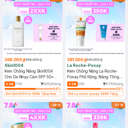
266.000 ₫
381.000 ₫
495.000 ₫
610.000 ₫
Skin1004
La Roche-Posay
Kem Chống Nắng Skin1004
Kem Chống Nắng La Roche-
Cho Da Nhạy Cảm SPF 50+
Posay Phổ Rộng, Nâng Tông
50ml
Kiềm Dầu 50ml
(119)
905/tháng
(28)
676/tháng
4.8
4.9
64
%
69
%
Bill Skin1004 từ 399k Tặng Kem
Bill La roche-posay 399K Tặng
Chống Nắng Cho Da Nhạy Cảm
Gel rửa mặt da dầu nhạy cảm 50ml
SPF 50+ 20ml (SL Có Hạn)
(SL có hạn)
-
38
%
-
37
%