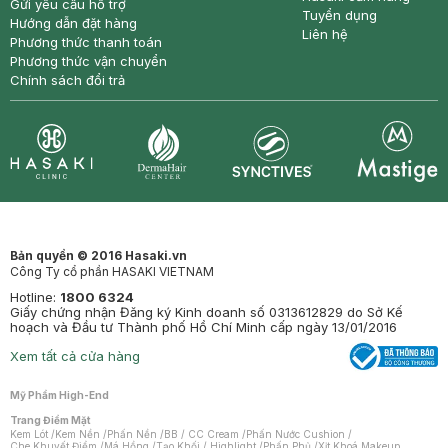
Gửi yêu cầu hỗ trợ
Tuyển dụng
Hướng dẫn đặt hàng
Liên hệ
Phương thức thanh toán
Phương thức vận chuyển
Chính sách đổi trả
Synctives
Clinic
Dermahair
Mastige
Bản quyền © 2016 Hasaki.vn
Công Ty cổ phần HASAKI VIETNAM
Hotline:
1800 6324
Giấy chứng nhận Đăng ký Kinh doanh số 0313612829 do Sở Kế
hoạch và Đầu tư Thành phố Hồ Chí Minh cấp ngày 13/01/2016
Xem tất cả cửa hàng
Mỹ Phẩm High-End
Trang Điểm Mặt
Kem Lót
/
Kem Nền
/
Phấn Nền
/
BB / CC Cream
/
Phấn Nước Cushion
/
Che Khuyết Điểm
/
Má Hồng
/
Tạo Khối / Highlight
/
Phấn Phủ
/
Xịt Khoá Makeup