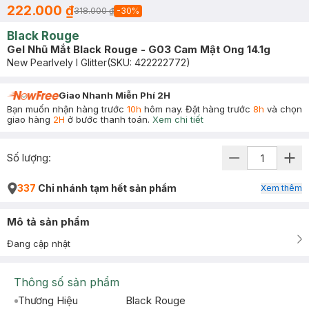
222.000 ₫
318.000 ₫
-
30
%
Black Rouge
Gel Nhũ Mắt Black Rouge - G03 Cam Mật Ong 14.1g
New Pearlvely I Glitter
(SKU:
422222772
)
Giao Nhanh Miễn Phí 2H
Bạn muốn nhận hàng trước
10h
hôm nay. Đặt hàng trước
8h
và chọn
giao hàng
2H
ở bước thanh toán.
Xem chi tiết
Số lượng:
337
Chi nhánh tạm hết sản phẩm
Xem thêm
Mô tả sản phẩm
Đang cập nhật
Thông số sản phẩm
Thương Hiệu
Black Rouge