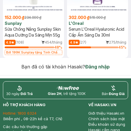
152.000 ₫
302.000 ₫
234.000 ₫
519.000 ₫
Sunplay
L'Oreal
Sữa Chống Nắng Sunplay Skin
Serum L'Oreal Hyaluronic Acid
Aqua Dưỡng Da Sáng Mịn 55g
Cấp Ẩm Sáng Da 30ml
(108)
454/tháng
(27)
275/tháng
4.9
4.9
48
%
45
%
Bill 199K Sunplay tặng Tinh Chất
Chống Nắng 7g trị giá 30K (SL có
hạn)
Bạn đã có tài khoản Hasaki?
Đăng nhập
return
nowfree
price
HỖ TRỢ KHÁCH HÀNG
VỀ HASAKI.VN
Hotline:
1800 6324
Giới thiệu Hasaki.vn
(Miễn phí , 08-22h kể cả T7, CN)
Chính sách bảo mật
Điều khoản sử dụng
Các câu hỏi thường gặp
Hasaki cẩm nang