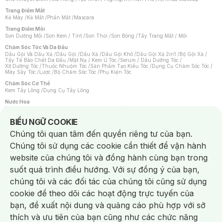
Trang Điểm Mắt
Kẻ Mày
/
Kẻ Mắt
/
Phấn Mắt
/
Mascara
Trang Điểm Môi
Son Dưỡng Môi
/
Son Kem / Tint
/
Son Thỏi
/
Son Bóng
/
Tẩy Trang Mắt / Môi
Chăm Sóc Tóc Và Da Đầu
Dầu Gội Và Dầu Xả
/
Dầu Gội
/
Dầu Xả
/
Dầu Gội Khô
/
Dầu Gội Xả 2in1
/
Bộ Gội Xả
/
Tẩy Tế Bào Chết Da Đầu
/
Mặt Nạ / Kem Ủ Tóc
/
Serum / Dầu Dưỡng Tóc
/
Xịt Dưỡng Tóc
/
Thuốc Nhuộm Tóc
/
Sản Phẩm Tạo Kiểu Tóc
/
Dụng Cụ Chăm Sóc Tóc
/
Máy Sấy Tóc
/
Lược
/
Bộ Chăm Sóc Tóc
/
Phụ Kiện Tóc
Chăm Sóc Cơ Thể
Kem Tẩy Lông
/
Dụng Cụ Tẩy Lông
Nước Hoa
Nước Hoa Nữ
/
Nước Hoa Nam
/
Nước Hoa Cao Cấp
/
Xịt Thơm Toàn Thân
/
Nước Hoa Vùng Kín
Notice about cookies usage
BIỂU NGỮ COOKIE
Chăm Sóc Cá Nhân
Chúng tôi quan tâm đến quyền riêng tư của bạn.
Chống Muỗi
/
Khẩu Trang
/
Máy Massage
/
Mặt Nạ Xông Hơi
/
Nước Rửa Tay
/
Sản Phẩm Chăm Sóc Khác
/
Bàn Chải Đánh Răng
/
Bàn Chải Điện
/
Chúng tôi sử dụng các cookie cần thiết để vận hành
Hỗ Trợ Trắng Răng
/
Kem Đánh Răng
/
Máy Tăm Nước
/
Nước Súc Miệng
/
Tăm / Chỉ Nha Khoa
/
Xịt Thơm Miệng
/
Dung Dịch Vệ Sinh
/
Dưỡng Vùng Kín
/
website của chúng tôi và đồng hành cùng bạn trong
Khăn Ướt Vệ Sinh Vùng Kín
/
Băng Vệ Sinh
/
Tampon
/
Bọt Cạo Râu
/
Dao Cạo Râu
/
Máy Cạo Râu
suốt quá trình điều hướng. Với sự đồng ý của bạn,
Vấn Đề Về Da
chúng tôi và các đối tác của chúng tôi cũng sử dụng
Da Dầu / Lỗ Chân Lông To
/
Da Khô / Mất Nước
/
Da Lão Hóa
/
Da Mụn
/
Da Nhạy Cảm / Kích Ứng
/
Da Xỉn Màu
/
Thâm / Nám / Tàn Nhang
/
cookie để theo dõi các hoạt động trực tuyến của
Quầng Thâm & Bọng Mắt
/
Sẹo
/
Viêm Da Cơ Địa
bạn, đề xuất nội dung và quảng cáo phù hợp với sở
Dụng Cụ / Phụ Kiện Chăm Sóc Da
Chat i
Bông Tẩy Trang
/
Khăn Lau Mặt Khô
/
Dụng Cụ / Máy Rửa Mặt
/
Máy Chăm Sóc Da
/
thích và ưu tiên của bạn cũng như các chức năng
Dụng Cụ Chăm Sóc Khác