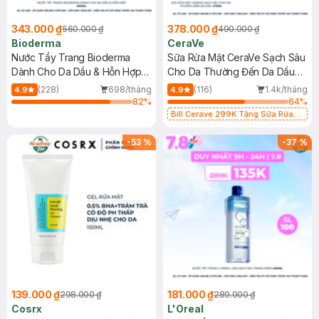
343.000 ₫
378.000 ₫
560.000 ₫
490.000 ₫
Bioderma
CeraVe
Nước Tẩy Trang Bioderma
Sữa Rửa Mặt CeraVe Sạch Sâu
Dành Cho Da Dầu & Hỗn Hợp
Cho Da Thường Đến Da Dầu
500ml
473ml
(228)
698/tháng
(116)
1.4k/tháng
4.9
4.9
82
%
64
%
Bill Cerave 299K Tặng Sữa Rửa
Mặt Cerave 30ml (SL có hạn)
-
53
%
-
37
%
139.000 ₫
181.000 ₫
298.000 ₫
289.000 ₫
Cosrx
L'Oreal