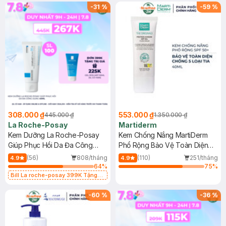
-
31
%
-
59
%
308.000 ₫
553.000 ₫
445.000 ₫
1.350.000 ₫
La Roche-Posay
Martiderm
Kem Dưỡng La Roche-Posay
Kem Chống Nắng MartiDerm
Giúp Phục Hồi Da Đa Công
Phổ Rộng Bảo Vệ Toàn Diện
Dụng 40ml
40ml
(56)
808/tháng
(110)
251/tháng
4.9
4.9
64
%
75
%
Bill La roche-posay 399K Tặng
Gel rửa mặt da dầu nhạy cảm 50ml
(SL có hạn)
-
60
%
-
36
%