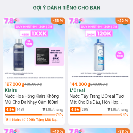
GỢI Ý DÀNH RIÊNG CHO BẠN
-
55
%
-
42
%
197.000 ₫
144.000 ₫
435.000 ₫
249.000 ₫
Klairs
L'Oreal
Nước Hoa Hồng Klairs Không
Nước Tẩy Trang L'Oreal Tươi
Mùi Cho Da Nhạy Cảm 180ml
Mát Cho Da Dầu, Hỗn Hợp
400ml
(148)
1.6k/tháng
(298)
1.9k/tháng
4.8
4.8
74
%
64
%
Bill Klairs từ 299k Tặng Mặt Nạ
Làm Dịu Da & Kiểm Soát Dầu Nhờn
25ml (SL Có Hạn)
-
46
%
-
38
%