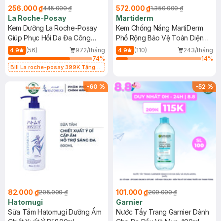
256.000 ₫
572.000 ₫
445.000 ₫
1.350.000 ₫
La Roche-Posay
Martiderm
Kem Dưỡng La Roche-Posay
Kem Chống Nắng MartiDerm
Giúp Phục Hồi Da Đa Công
Phổ Rộng Bảo Vệ Toàn Diện
Dụng 40ml
40ml
(56)
972/tháng
(110)
243/tháng
4.9
4.9
74
%
14
%
Bill La roche-posay 399K Tặng
Gel rửa mặt da dầu nhạy cảm 50ml
(SL có hạn)
-
60
%
-
52
%
82.000 ₫
101.000 ₫
205.000 ₫
209.000 ₫
Hatomugi
Garnier
Sữa Tắm Hatomugi Dưỡng Ẩm
Nước Tẩy Trang Garnier Dành