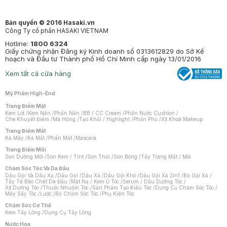
Bản quyền © 2016 Hasaki.vn
Công Ty cổ phần HASAKI VIETNAM
Hotline:
1800 6324
Giấy chứng nhận Đăng ký Kinh doanh số 0313612829 do Sở Kế
hoạch và Đầu tư Thành phố Hồ Chí Minh cấp ngày 13/01/2016
Xem tất cả cửa hàng
Mỹ Phẩm High-End
Trang Điểm Mặt
Kem Lót
/
Kem Nền
/
Phấn Nền
/
BB / CC Cream
/
Phấn Nước Cushion
/
Che Khuyết Điểm
/
Má Hồng
/
Tạo Khối / Highlight
/
Phấn Phủ
/
Xịt Khoá Makeup
Trang Điểm Mắt
Kẻ Mày
/
Kẻ Mắt
/
Phấn Mắt
/
Mascara
Trang Điểm Môi
Son Dưỡng Môi
/
Son Kem / Tint
/
Son Thỏi
/
Son Bóng
/
Tẩy Trang Mắt / Môi
Chăm Sóc Tóc Và Da Đầu
Dầu Gội Và Dầu Xả
/
Dầu Gội
/
Dầu Xả
/
Dầu Gội Khô
/
Dầu Gội Xả 2in1
/
Bộ Gội Xả
/
Tẩy Tế Bào Chết Da Đầu
/
Mặt Nạ / Kem Ủ Tóc
/
Serum / Dầu Dưỡng Tóc
/
Xịt Dưỡng Tóc
/
Thuốc Nhuộm Tóc
/
Sản Phẩm Tạo Kiểu Tóc
/
Dụng Cụ Chăm Sóc Tóc
/
Máy Sấy Tóc
/
Lược
/
Bộ Chăm Sóc Tóc
/
Phụ Kiện Tóc
Chăm Sóc Cơ Thể
Kem Tẩy Lông
/
Dụng Cụ Tẩy Lông
Nước Hoa