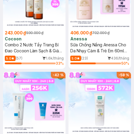
243.000 ₫
406.000 ₫
590.000 ₫
702.000 ₫
Cocoon
Anessa
Combo 2 Nước Tẩy Trang Bí
Sữa Chống Nắng Anessa Cho
Đao Cocoon Làm Sạch & Giảm
Da Nhạy Cảm & Trẻ Em 60ml
Dầu 500ml
(Mới)
(57)
1.6k/tháng
(23)
436/tháng
5.0
5.0
33
%
50
%
-
42
%
-
58
%