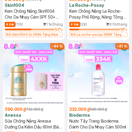
Skin1004
La Roche-Posay
Kem Chống Nắng Skin1004
Kem Chống Nắng La Roche-
Cho Da Nhạy Cảm SPF 50+
Posay Phổ Rộng, Nâng Tông
50ml
Kiềm Dầu 50ml
(119)
1.1k/tháng
(28)
676/tháng
4.8
4.9
53
%
19
%
Bill Skin1004 từ 399k Tặng Kem
Bill La roche-posay 399K Tặng
Chống Nắng Cho Da Nhạy Cảm
Gel rửa mặt da dầu nhạy cảm 50ml
SPF 50+ 20ml (SL Có Hạn)
(SL có hạn)
-
44
%
-
41
%
390.000 ₫
332.000 ₫
702.000 ₫
560.000 ₫
Anessa
Bioderma
Sữa Chống Nắng Anessa
Nước Tẩy Trang Bioderma
Dưỡng Da Kiềm Dầu 60ml (Bản
Dành Cho Da Nhạy Cảm 500ml