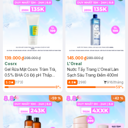
139.000 ₫
145.000 ₫
298.000 ₫
289.000 ₫
Cosrx
L'Oreal
Gel Rửa Mặt Cosrx Tràm Trà,
Nước Tẩy Trang L'Oreal Làm
0.5% BHA Có Độ pH Thấp
Sạch Sâu Trang Điểm 400ml
150ml
(173)
(298)
916/tháng
5.0
4.8
8
%
59
%
-
59
%
-
42
%