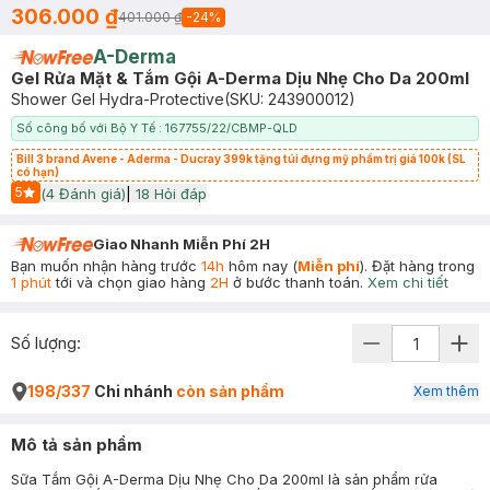
306.000 ₫
401.000 ₫
-
24
%
A-Derma
Gel Rửa Mặt & Tắm Gội A-Derma Dịu Nhẹ Cho Da 200ml
Shower Gel Hydra-Protective
(SKU:
243900012
)
Số công bố với Bộ Y Tế : 167755/22/CBMP-QLD
Bill 3 brand Avene - Aderma - Ducray 399k tặng túi đựng mỹ phẩm trị giá 100k (SL
có hạn)
5
(
4
Đánh giá)
|
18
Hỏi đáp
Start Icon
Giao Nhanh Miễn Phí 2H
Bạn muốn nhận hàng trước
14h
hôm nay (
Miễn phí
). Đặt hàng trong
1 phút
tới và chọn giao hàng
2H
ở bước thanh toán.
Xem chi tiết
Số lượng:
198/337
Chi nhánh
còn sản phẩm
Xem thêm
Mô tả sản phẩm
Sữa Tắm Gội A-Derma Dịu Nhẹ Cho Da 200ml là sản phẩm rửa