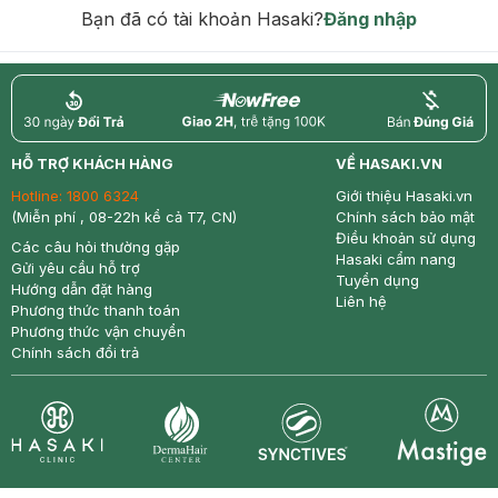
hạn)
Bạn đã có tài khoản Hasaki?
Đăng nhập
return
nowfree
price
HỖ TRỢ KHÁCH HÀNG
VỀ HASAKI.VN
Hotline:
1800 6324
Giới thiệu Hasaki.vn
(Miễn phí , 08-22h kể cả T7, CN)
Chính sách bảo mật
Điều khoản sử dụng
Các câu hỏi thường gặp
Hasaki cẩm nang
Gửi yêu cầu hỗ trợ
Tuyển dụng
Hướng dẫn đặt hàng
Liên hệ
Phương thức thanh toán
Phương thức vận chuyển
Chính sách đổi trả
Synctives
Clinic
Dermahair
Mastige