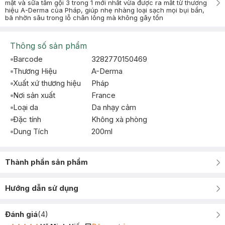
mặt và sữa tắm gội 3 trong 1 mới nhất vừa được ra mắt từ thương
hiệu A-Derma của Pháp, giúp nhẹ nhàng loại sạch mọi bụi bẩn,
bã nhờn sâu trong lỗ chân lông mà không gây tổn
Thông số sản phẩm
Barcode
3282770150469
Thương Hiệu
A-Derma
Xuất xứ thương hiệu
Pháp
Nơi sản xuất
France
Loại da
Da nhạy cảm
Đặc tính
Không xà phòng
Dung Tích
200ml
Thành phần sản phẩm
Hướng dẫn sử dụng
Đánh giá
(
4
)