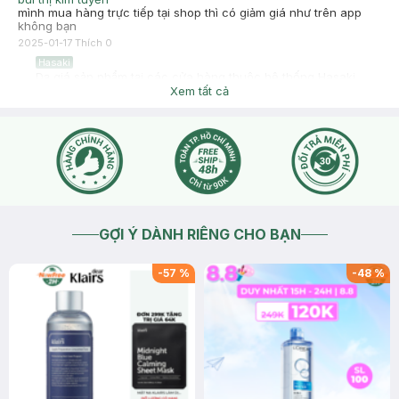
mình mua hàng trực tiếp tại shop thì có giảm giá như trên app
không bạn
2025-01-17
Thích
0
Hasaki
Dạ giá sản phẩm tại các cửa hàng thuộc hệ thống Hasaki,
trên website/app hasaki đều giống nhau. Bạn có thể đặt hàng
Xem tất cả
qua website/app hoặc đến trực tiếp cửa hàng sẽ có nhân
viên hỗ trợ tư vấn cho bạn nhé. Ngoài ra, bạn cũng có thể tự
kiểm tra giá sản phẩm tại cửa hàng bằng cách quét mã QR
của sản phẩm trong ứng dụng hasaki ạ.
2025-01-17
Thích
0
GỢI Ý DÀNH RIÊNG CHO BẠN
-
57
%
-
48
%