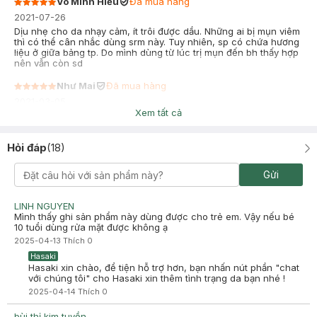
Võ Minh Hiếu
Đã mua hàng
2021-07-26
Dịu nhẹ cho da nhạy cảm, ít trôi được dầu. Những ai bị mụn viêm
thì có thể cân nhắc dùng srm này. Tuy nhiên, sp có chứa hương
liệu ở giữa bảng tp. Do mình dùng từ lúc trị mụn đến bh thấy hợp
nên vẫn còn sd
Như Mai
Đã mua hàng
2021-03-05
Xem tất cả
sữa rửa mặt dịu nhẹ. rửa xong da k bị căng khô giống mấy loại
khác nhưng cảm giác vẫn rất sạch se hiuhiu :3
Hỏi đáp
(
18
)
Gửi
LINH NGUYEN
Mình thấy ghi sản phẩm này dùng được cho trẻ em. Vậy nếu bé
10 tuổi dùng rửa mặt được không ạ
2025-04-13
Thích
0
Hasaki
Hasaki xin chào, để tiện hỗ trợ hơn, bạn nhấn nút phần "chat
với chúng tôi" cho Hasaki xin thêm tình trạng da bạn nhé !
2025-04-14
Thích
0
bùi thị kim tuyền