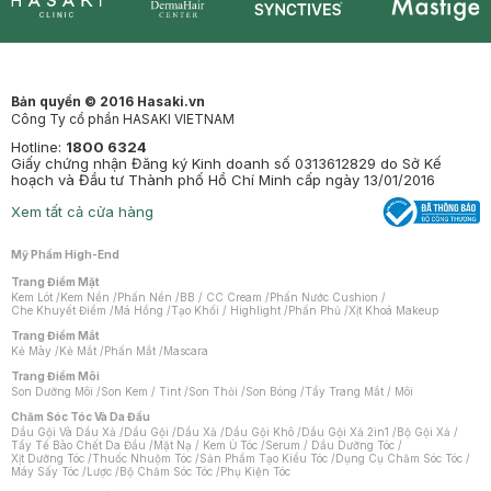
Synctives
Clinic
Dermahair
Mastige
Bản quyền © 2016 Hasaki.vn
Công Ty cổ phần HASAKI VIETNAM
Hotline:
1800 6324
Giấy chứng nhận Đăng ký Kinh doanh số 0313612829 do Sở Kế
hoạch và Đầu tư Thành phố Hồ Chí Minh cấp ngày 13/01/2016
Xem tất cả cửa hàng
Mỹ Phẩm High-End
Trang Điểm Mặt
Kem Lót
/
Kem Nền
/
Phấn Nền
/
BB / CC Cream
/
Phấn Nước Cushion
/
Che Khuyết Điểm
/
Má Hồng
/
Tạo Khối / Highlight
/
Phấn Phủ
/
Xịt Khoá Makeup
Trang Điểm Mắt
Kẻ Mày
/
Kẻ Mắt
/
Phấn Mắt
/
Mascara
Trang Điểm Môi
Son Dưỡng Môi
/
Son Kem / Tint
/
Son Thỏi
/
Son Bóng
/
Tẩy Trang Mắt / Môi
Chăm Sóc Tóc Và Da Đầu
Dầu Gội Và Dầu Xả
/
Dầu Gội
/
Dầu Xả
/
Dầu Gội Khô
/
Dầu Gội Xả 2in1
/
Bộ Gội Xả
/
Tẩy Tế Bào Chết Da Đầu
/
Mặt Nạ / Kem Ủ Tóc
/
Serum / Dầu Dưỡng Tóc
/
Xịt Dưỡng Tóc
/
Thuốc Nhuộm Tóc
/
Sản Phẩm Tạo Kiểu Tóc
/
Dụng Cụ Chăm Sóc Tóc
/
Máy Sấy Tóc
/
Lược
/
Bộ Chăm Sóc Tóc
/
Phụ Kiện Tóc