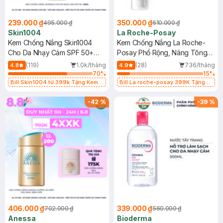
239.000 ₫
350.000 ₫
495.000 ₫
610.000 ₫
Skin1004
La Roche-Posay
Kem Chống Nắng Skin1004
Kem Chống Nắng La Roche-
Cho Da Nhạy Cảm SPF 50+
Posay Phổ Rộng, Nâng Tông
50ml
Kiềm Dầu 50ml
(119)
1.0k/tháng
(28)
736/tháng
4.8
4.9
70
%
15
%
Bill Skin1004 từ 399k Tặng Kem
Bill La roche-posay 399K Tặng
Chống Nắng Cho Da Nhạy Cảm
Gel rửa mặt da dầu nhạy cảm 50ml
SPF 50+ 20ml (SL Có Hạn)
(SL có hạn)
-
42
%
-
39
%
406.000 ₫
339.000 ₫
702.000 ₫
560.000 ₫
Anessa
Bioderma