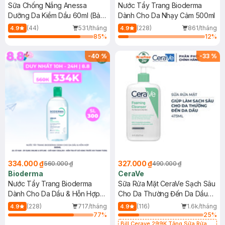
Sữa Chống Nắng Anessa
Nước Tẩy Trang Bioderma
Dưỡng Da Kiềm Dầu 60ml (Bản
Dành Cho Da Nhạy Cảm 500ml
Mới)
(44)
531/tháng
(228)
861/tháng
4.9
4.9
85
%
12
%
-
40
%
-
33
%
334.000 ₫
327.000 ₫
560.000 ₫
490.000 ₫
Bioderma
CeraVe
Nước Tẩy Trang Bioderma
Sữa Rửa Mặt CeraVe Sạch Sâu
Dành Cho Da Dầu & Hỗn Hợp
Cho Da Thường Đến Da Dầu
500ml
473ml
(228)
717/tháng
(116)
1.6k/tháng
4.9
4.9
77
%
25
%
Bill Cerave 299K Tặng Sữa Rửa