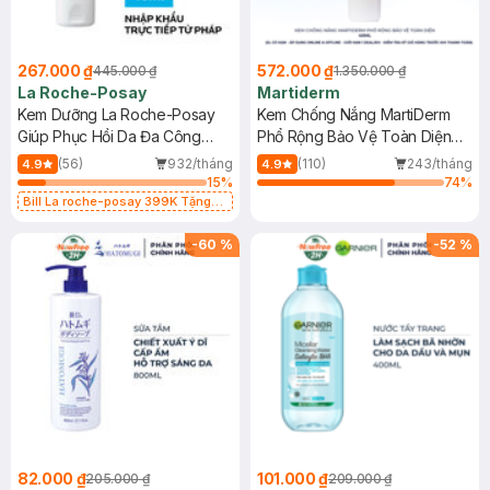
267.000 ₫
572.000 ₫
445.000 ₫
1.350.000 ₫
La Roche-Posay
Martiderm
Kem Dưỡng La Roche-Posay
Kem Chống Nắng MartiDerm
Giúp Phục Hồi Da Đa Công
Phổ Rộng Bảo Vệ Toàn Diện
Dụng 40ml
40ml
(56)
932/tháng
(110)
243/tháng
4.9
4.9
15
%
74
%
Bill La roche-posay 399K Tặng
Gel rửa mặt da dầu nhạy cảm 50ml
(SL có hạn)
-
60
%
-
52
%
82.000 ₫
101.000 ₫
205.000 ₫
209.000 ₫