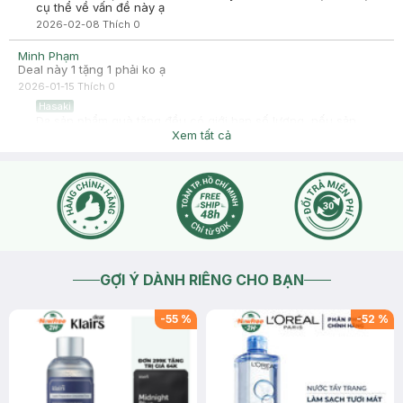
cụ thể về vấn đề này ạ
2026-02-08
Thích
0
Minh Phạm
Deal này 1 tặng 1 phải ko ạ
2026-01-15
Thích
0
Hasaki
Dạ sản phẩm quà tặng đều có giới hạn số lượng, nếu sản
phẩm còn số lượng áp dụng quà tặng thì hệ thống sẽ tự add
Xem tất cả
vào đơn hàng và hiển thị 0đ dưới sản phẩm , nếu sản phẩm
quà tặng không hiển thị trong giỏ hàng sẽ không được áp
dụng ạ
2026-01-15
Thích
0
GỢI Ý DÀNH RIÊNG CHO BẠN
-
55
%
-
52
%