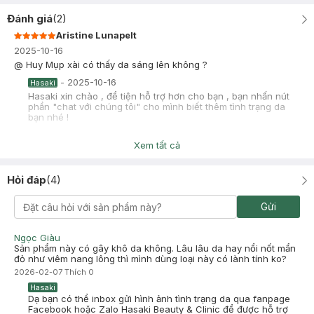
Đánh giá
(
2
)
Aristine Lunapelt
2025-10-16
@ Huy Mụp xài có thấy da sáng lên không ?
-
2025-10-16
Hasaki
Hasaki xin chào , để tiện hỗ trợ hơn cho bạn , bạn nhấn nút
phần "chat với chúng tôi" cho mình biết thêm tình trạng da
bạn nhé !
Huy Mụp
Đã mua hàng
Xem tất cả
2025-06-23
Thơm rất thơm. Ngọt ngọt cam thảo, xả,…
Hỏi đáp
(
4
)
-
2025-06-23
Hasaki
Hasaki xin chào! Hasaki cảm ơn Huy Mụp đã dành thời gian
Gửi
đánh giá. Sự hài lòng của khách hàng là động lực to lớn để
Hasaki ngày càng phát triển hơn nữa về chất lượng dịch vụ.
Cảm ơn bạn đã tin tưởng và mua sắm tại Hasaki!
Ngọc Giàu
Sản phẩm này có gây khô da không. Lâu lâu da hay nổi nốt mẩn
đỏ như viêm nang lông thì mình dùng loại này có lành tính ko?
2026-02-07
Thích
0
Hasaki
Dạ bạn có thể inbox gửi hình ảnh tình trạng da qua fanpage
Facebook hoặc Zalo Hasaki Beauty & Clinic để được hỗ trợ