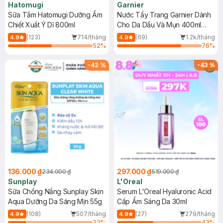
Hatomugi
Garnier
Sữa Tắm Hatomugi Dưỡng Ẩm
Nước Tẩy Trang Garnier Dành
Chiết Xuất Ý Dĩ 800ml
Cho Da Dầu Và Mụn 400ml
(Mới)
(123)
714/tháng
(69)
1.2k/tháng
4.9
4.9
52
%
76
%
-
42
%
-
43
%
136.000 ₫
297.000 ₫
234.000 ₫
519.000 ₫
Sunplay
L'Oreal
Sữa Chống Nắng Sunplay Skin
Serum L'Oreal Hyaluronic Acid
Aqua Dưỡng Da Sáng Mịn 55g
Cấp Ẩm Sáng Da 30ml
(108)
507/tháng
(27)
279/tháng
4.9
4.9
22
%
43
%