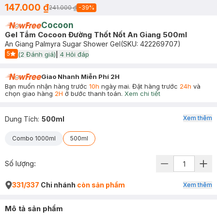
147.000 ₫
241.000 ₫
-
39
%
Cocoon
Gel Tắm Cocoon Đường Thốt Nốt An Giang 500ml
An Giang Palmyra Sugar Shower Gel
(SKU:
422269707
)
5
(
2
Đánh giá)
|
4
Hỏi đáp
Start Icon
Giao Nhanh Miễn Phí 2H
Bạn muốn nhận hàng trước
10h
ngày mai. Đặt hàng trước
24h
và
chọn giao hàng
2H
ở bước thanh toán.
Xem chi tiết
Xem thêm
Dung Tích
:
500ml
Combo 1000ml
500ml
Số lượng:
331/337
Chi nhánh
còn sản phẩm
Xem thêm
Mô tả sản phẩm