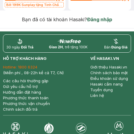
Bill 199K Sunplay tặng Tinh Chất
Chống Nắng 7g trị giá 30K (SL có
hạn)
Bạn đã có tài khoản Hasaki?
Đăng nhập
return
nowfree
price
HỖ TRỢ KHÁCH HÀNG
VỀ HASAKI.VN
Hotline:
1800 6324
Giới thiệu Hasaki.vn
(Miễn phí , 08-22h kể cả T7, CN)
Chính sách bảo mật
Điều khoản sử dụng
Các câu hỏi thường gặp
Hasaki cẩm nang
Gửi yêu cầu hỗ trợ
Tuyển dụng
Hướng dẫn đặt hàng
Liên hệ
Phương thức thanh toán
Phương thức vận chuyển
Chính sách đổi trả