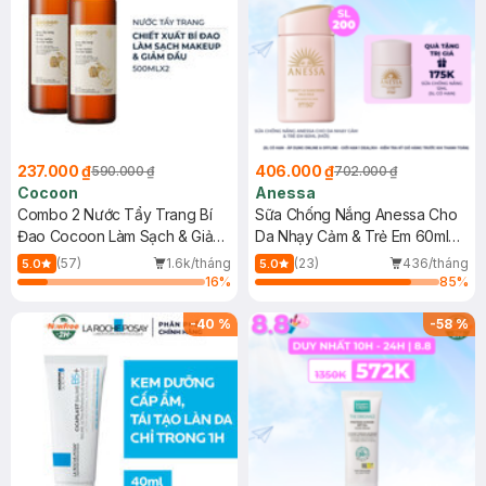
237.000 ₫
406.000 ₫
590.000 ₫
702.000 ₫
Cocoon
Anessa
Combo 2 Nước Tẩy Trang Bí
Sữa Chống Nắng Anessa Cho
Đao Cocoon Làm Sạch & Giảm
Da Nhạy Cảm & Trẻ Em 60ml
Dầu 500ml
(Mới)
(57)
1.6k/tháng
(23)
436/tháng
5.0
5.0
16
%
85
%
-
40
%
-
58
%