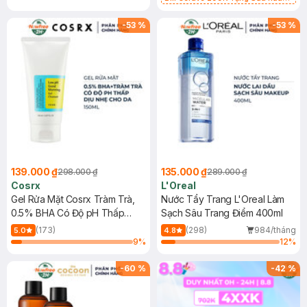
Mặt Cerave 30ml (SL có hạn)
-
53
%
-
53
%
139.000 ₫
135.000 ₫
298.000 ₫
289.000 ₫
Cosrx
L'Oreal
Gel Rửa Mặt Cosrx Tràm Trà,
Nước Tẩy Trang L'Oreal Làm
0.5% BHA Có Độ pH Thấp
Sạch Sâu Trang Điểm 400ml
150ml
(173)
(298)
984/tháng
5.0
4.8
9
%
12
%
-
60
%
-
42
%