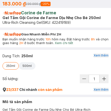
183.000 ₫
230.000 ₫
-
20
%
Corine de Farme
Gel Tắm Gội Corine de Farme Dịu Nhẹ Cho Bé 250ml
Ultra-Rich Cleansing Gel
(SKU:
422419189
)
Giao Nhanh Miễn Phí 2H
Bạn muốn nhận hàng trước
10h
hôm nay. Đặt hàng trước
8h
và chọn
giao hàng
2H
ở bước thanh toán.
Xem chi tiết
Xem thêm
Dung Tích
:
250ml
250ml
500ml
Số lượng:
23/337
Chi nhánh
còn sản phẩm
Xem thêm
Mô tả sản phẩm
Gel Tắm Gội Corine de Farme Dịu Nhẹ Cho Bé Ultra-Rich