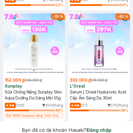
4.9
4.9
52
%
64
%
-
35
%
-
42
%
152.000 ₫
302.000 ₫
234.000 ₫
519.000 ₫
Sunplay
L'Oreal
Sữa Chống Nắng Sunplay Skin
Serum L'Oreal Hyaluronic Acid
Aqua Dưỡng Da Sáng Mịn 55g
Cấp Ẩm Sáng Da 30ml
(108)
454/tháng
(27)
275/tháng
4.9
4.9
48
%
38
%
Bill 199K Sunplay tặng Tinh Chất
Chống Nắng 7g trị giá 30K (SL có
hạn)
Bạn đã có tài khoản Hasaki?
Đăng nhập