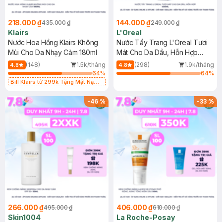
218.000 ₫
144.000 ₫
435.000 ₫
249.000 ₫
Klairs
L'Oreal
Nước Hoa Hồng Klairs Không
Nước Tẩy Trang L'Oreal Tươi
Mùi Cho Da Nhạy Cảm 180ml
Mát Cho Da Dầu, Hỗn Hợp
400ml
(148)
1.5k/tháng
(298)
1.9k/tháng
4.8
4.8
64
%
64
%
Bill Klairs từ 299k Tặng Mặt Nạ
Làm Dịu Da & Kiểm Soát Dầu Nhờn
25ml (SL Có Hạn)
-
46
%
-
33
%
266.000 ₫
406.000 ₫
495.000 ₫
610.000 ₫
Skin1004
La Roche-Posay