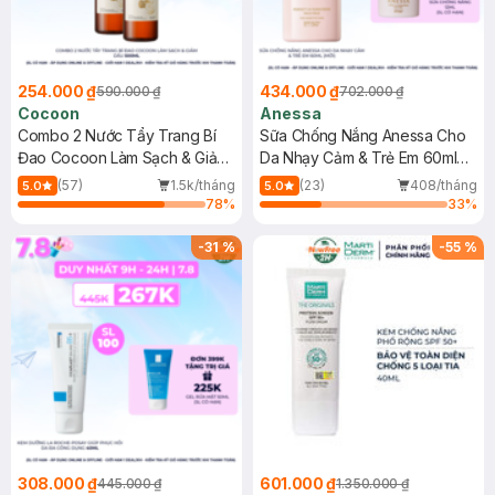
254.000 ₫
434.000 ₫
590.000 ₫
702.000 ₫
Cocoon
Anessa
Combo 2 Nước Tẩy Trang Bí
Sữa Chống Nắng Anessa Cho
Đao Cocoon Làm Sạch & Giảm
Da Nhạy Cảm & Trẻ Em 60ml
Dầu 500ml
(Mới)
(57)
1.5k/tháng
(23)
408/tháng
5.0
5.0
78
%
33
%
-
31
%
-
55
%
308.000 ₫
601.000 ₫
445.000 ₫
1.350.000 ₫