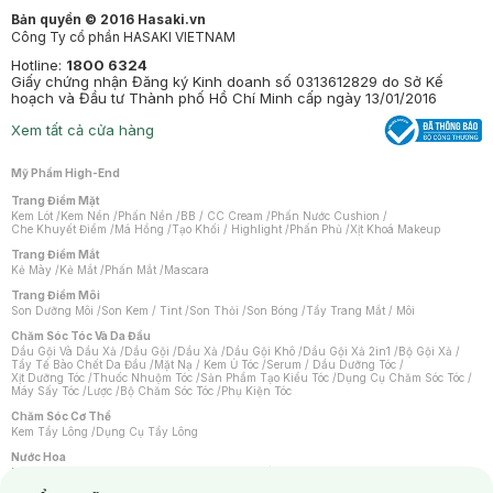
Bản quyền © 2016 Hasaki.vn
Công Ty cổ phần HASAKI VIETNAM
Hotline:
1800 6324
Giấy chứng nhận Đăng ký Kinh doanh số 0313612829 do Sở Kế
hoạch và Đầu tư Thành phố Hồ Chí Minh cấp ngày 13/01/2016
Xem tất cả cửa hàng
Mỹ Phẩm High-End
Trang Điểm Mặt
Kem Lót
/
Kem Nền
/
Phấn Nền
/
BB / CC Cream
/
Phấn Nước Cushion
/
Che Khuyết Điểm
/
Má Hồng
/
Tạo Khối / Highlight
/
Phấn Phủ
/
Xịt Khoá Makeup
Trang Điểm Mắt
Kẻ Mày
/
Kẻ Mắt
/
Phấn Mắt
/
Mascara
Trang Điểm Môi
Son Dưỡng Môi
/
Son Kem / Tint
/
Son Thỏi
/
Son Bóng
/
Tẩy Trang Mắt / Môi
Chăm Sóc Tóc Và Da Đầu
Dầu Gội Và Dầu Xả
/
Dầu Gội
/
Dầu Xả
/
Dầu Gội Khô
/
Dầu Gội Xả 2in1
/
Bộ Gội Xả
/
Tẩy Tế Bào Chết Da Đầu
/
Mặt Nạ / Kem Ủ Tóc
/
Serum / Dầu Dưỡng Tóc
/
Xịt Dưỡng Tóc
/
Thuốc Nhuộm Tóc
/
Sản Phẩm Tạo Kiểu Tóc
/
Dụng Cụ Chăm Sóc Tóc
/
Máy Sấy Tóc
/
Lược
/
Bộ Chăm Sóc Tóc
/
Phụ Kiện Tóc
Chăm Sóc Cơ Thể
Kem Tẩy Lông
/
Dụng Cụ Tẩy Lông
Nước Hoa
Nước Hoa Nữ
/
Nước Hoa Nam
/
Nước Hoa Cao Cấp
/
Xịt Thơm Toàn Thân
/
Nước Hoa Vùng Kín