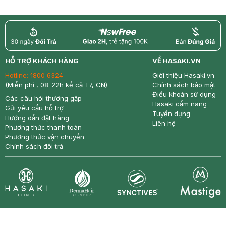
return
nowfree
price
HỖ TRỢ KHÁCH HÀNG
VỀ HASAKI.VN
Hotline:
1800 6324
Giới thiệu Hasaki.vn
(Miễn phí , 08-22h kể cả T7, CN)
Chính sách bảo mật
Điều khoản sử dụng
Các câu hỏi thường gặp
Hasaki cẩm nang
Gửi yêu cầu hỗ trợ
Tuyển dụng
Hướng dẫn đặt hàng
Liên hệ
Phương thức thanh toán
Phương thức vận chuyển
Chính sách đổi trả
Synctives
Clinic
Dermahair
Mastige