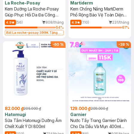
La Roche-Posay
Martiderm
Kem Dưỡng La Roche-Posay
Kem Chống Nắng MartiDerm
Giúp Phục Hồi Da Đa Công
Phổ Rộng Bảo Vệ Toàn Diện
Dụng 40ml
40ml
(56)
808/tháng
(110)
231/tháng
4.9
4.9
64
%
61
%
Bill La roche-posay 399K Tặng
Gel rửa mặt da dầu nhạy cảm 50ml
(SL có hạn)
-
60
%
-
38
%
82.000 ₫
129.000 ₫
205.000 ₫
209.000 ₫
Hatomugi
Garnier
Sữa Tắm Hatomugi Dưỡng Ẩm
Nước Tẩy Trang Garnier Dành
Chiết Xuất Ý Dĩ 800ml
Cho Da Dầu Và Mụn 400ml
(Mới)
(123)
714/tháng
(69)
935/tháng