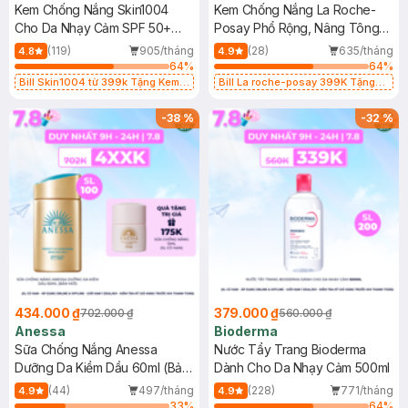
Kem Chống Nắng Skin1004
Kem Chống Nắng La Roche-
Cho Da Nhạy Cảm SPF 50+
Posay Phổ Rộng, Nâng Tông
50ml
Kiềm Dầu 50ml
(119)
905/tháng
(28)
635/tháng
4.8
4.9
64
%
64
%
Bill Skin1004 từ 399k Tặng Kem
Bill La roche-posay 399K Tặng
Chống Nắng Cho Da Nhạy Cảm
Gel rửa mặt da dầu nhạy cảm 50ml
SPF 50+ 20ml (SL Có Hạn)
(SL có hạn)
-
38
%
-
32
%
434.000 ₫
379.000 ₫
702.000 ₫
560.000 ₫
Anessa
Bioderma
Sữa Chống Nắng Anessa
Nước Tẩy Trang Bioderma
Dưỡng Da Kiềm Dầu 60ml (Bản
Dành Cho Da Nhạy Cảm 500ml
Mới)
(44)
497/tháng
(228)
771/tháng
4.9
4.9
33
%
64
%