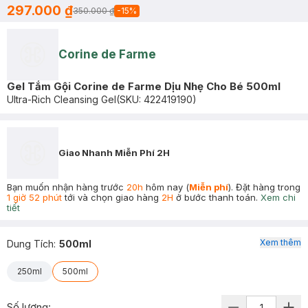
297.000 ₫
350.000 ₫
-
15
%
Corine de Farme
Gel Tắm Gội Corine de Farme Dịu Nhẹ Cho Bé 500ml
Ultra-Rich Cleansing Gel
(SKU:
422419190
)
Giao Nhanh Miễn Phí 2H
Bạn muốn nhận hàng trước
20h
hôm nay (
Miễn phí
). Đặt hàng trong
1 giờ 52 phút
tới và chọn giao hàng
2H
ở bước thanh toán.
Xem chi
tiết
Xem thêm
Dung Tích
:
500ml
250ml
500ml
Số lượng: