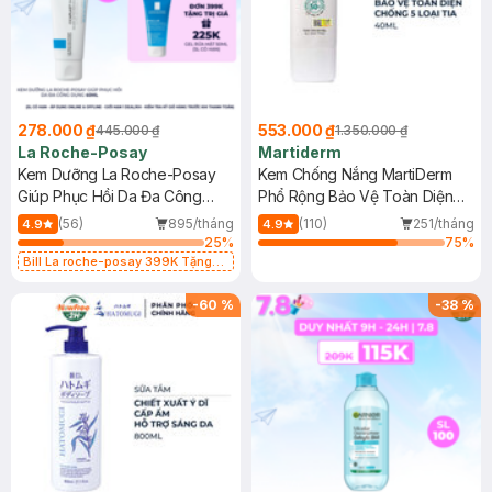
278.000 ₫
553.000 ₫
445.000 ₫
1.350.000 ₫
La Roche-Posay
Martiderm
Kem Dưỡng La Roche-Posay
Kem Chống Nắng MartiDerm
Giúp Phục Hồi Da Đa Công
Phổ Rộng Bảo Vệ Toàn Diện
Dụng 40ml
40ml
(56)
895/tháng
(110)
251/tháng
4.9
4.9
25
%
75
%
Bill La roche-posay 399K Tặng
Gel rửa mặt da dầu nhạy cảm 50ml
(SL có hạn)
-
60
%
-
38
%