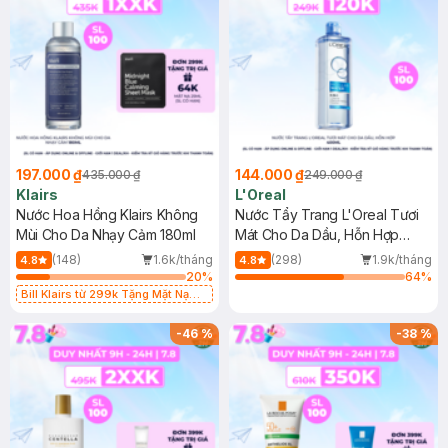
197.000 ₫
144.000 ₫
435.000 ₫
249.000 ₫
Klairs
L'Oreal
Nước Hoa Hồng Klairs Không
Nước Tẩy Trang L'Oreal Tươi
Mùi Cho Da Nhạy Cảm 180ml
Mát Cho Da Dầu, Hỗn Hợp
400ml
(148)
1.6k/tháng
(298)
1.9k/tháng
4.8
4.8
20
%
64
%
Bill Klairs từ 299k Tặng Mặt Nạ
Làm Dịu Da & Kiểm Soát Dầu Nhờn
25ml (SL Có Hạn)
-
46
%
-
38
%