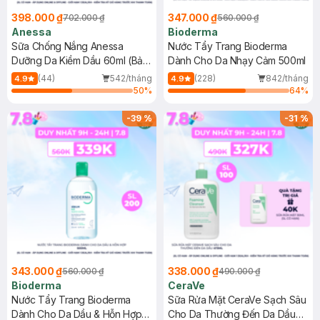
398.000 ₫
347.000 ₫
702.000 ₫
560.000 ₫
Anessa
Bioderma
Sữa Chống Nắng Anessa
Nước Tẩy Trang Bioderma
Dưỡng Da Kiềm Dầu 60ml (Bản
Dành Cho Da Nhạy Cảm 500ml
Mới)
(44)
542/tháng
(228)
842/tháng
4.9
4.9
50
%
64
%
-
39
%
-
31
%
343.000 ₫
338.000 ₫
560.000 ₫
490.000 ₫
Bioderma
CeraVe
Nước Tẩy Trang Bioderma
Sữa Rửa Mặt CeraVe Sạch Sâu
Dành Cho Da Dầu & Hỗn Hợp
Cho Da Thường Đến Da Dầu