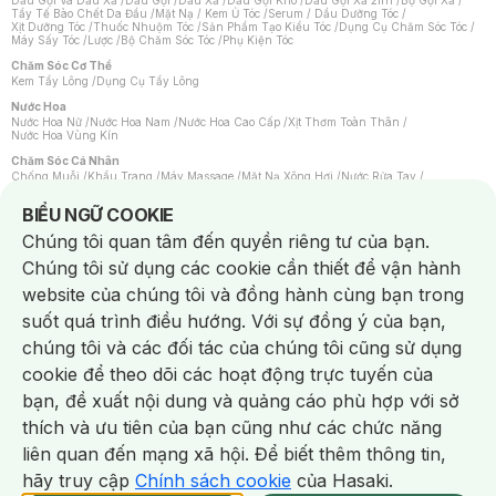
Dầu Gội Và Dầu Xả
/
Dầu Gội
/
Dầu Xả
/
Dầu Gội Khô
/
Dầu Gội Xả 2in1
/
Bộ Gội Xả
/
Tẩy Tế Bào Chết Da Đầu
/
Mặt Nạ / Kem Ủ Tóc
/
Serum / Dầu Dưỡng Tóc
/
Xịt Dưỡng Tóc
/
Thuốc Nhuộm Tóc
/
Sản Phẩm Tạo Kiểu Tóc
/
Dụng Cụ Chăm Sóc Tóc
/
Máy Sấy Tóc
/
Lược
/
Bộ Chăm Sóc Tóc
/
Phụ Kiện Tóc
Chăm Sóc Cơ Thể
Kem Tẩy Lông
/
Dụng Cụ Tẩy Lông
Nước Hoa
Nước Hoa Nữ
/
Nước Hoa Nam
/
Nước Hoa Cao Cấp
/
Xịt Thơm Toàn Thân
/
Nước Hoa Vùng Kín
Chăm Sóc Cá Nhân
Chống Muỗi
/
Khẩu Trang
/
Máy Massage
/
Mặt Nạ Xông Hơi
/
Nước Rửa Tay
/
Sản Phẩm Chăm Sóc Khác
/
Bàn Chải Đánh Răng
/
Bàn Chải Điện
/
Hỗ Trợ Trắng Răng
/
Kem Đánh Răng
/
Máy Tăm Nước
/
Nước Súc Miệng
/
Notice about cookies usage
BIỂU NGỮ COOKIE
Tăm / Chỉ Nha Khoa
/
Xịt Thơm Miệng
/
Dung Dịch Vệ Sinh
/
Dưỡng Vùng Kín
/
Khăn Ướt Vệ Sinh Vùng Kín
/
Băng Vệ Sinh
/
Tampon
/
Bọt Cạo Râu
/
Dao Cạo Râu
/
Chúng tôi quan tâm đến quyền riêng tư của bạn.
Máy Cạo Râu
Chúng tôi sử dụng các cookie cần thiết để vận hành
Vấn Đề Về Da
Da Dầu / Lỗ Chân Lông To
/
Da Khô / Mất Nước
/
Da Lão Hóa
/
Da Mụn
/
website của chúng tôi và đồng hành cùng bạn trong
Da Nhạy Cảm / Kích Ứng
/
Da Xỉn Màu
/
Thâm / Nám / Tàn Nhang
/
Quầng Thâm & Bọng Mắt
/
Sẹo
/
Viêm Da Cơ Địa
suốt quá trình điều hướng. Với sự đồng ý của bạn,
Dụng Cụ / Phụ Kiện Chăm Sóc Da
chúng tôi và các đối tác của chúng tôi cũng sử dụng
Bông Tẩy Trang
/
Khăn Lau Mặt Khô
/
Dụng Cụ / Máy Rửa Mặt
/
Máy Chăm Sóc Da
/
Dụng Cụ Chăm Sóc Khác
cookie để theo dõi các hoạt động trực tuyến của
bạn, đề xuất nội dung và quảng cáo phù hợp với sở
Chat i
thích và ưu tiên của bạn cũng như các chức năng
liên quan đến mạng xã hội. Để biết thêm thông tin,
hãy truy cập
Chính sách cookie
của Hasaki.
NowFree 2H
Giao Nhanh Miễn Phí 2H
Xem chi tiết