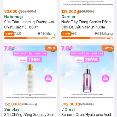
82.000 ₫
129.000 ₫
205.000 ₫
209.000 ₫
Hatomugi
Garnier
Sữa Tắm Hatomugi Dưỡng Ẩm
Nước Tẩy Trang Garnier Dành
Chiết Xuất Ý Dĩ 800ml
Cho Da Dầu Và Mụn 400ml
(Mới)
(123)
714/tháng
(69)
935/tháng
4.9
4.9
52
%
64
%
-
35
%
-
42
%
152.000 ₫
302.000 ₫
234.000 ₫
519.000 ₫
Sunplay
L'Oreal
Sữa Chống Nắng Sunplay Skin
Serum L'Oreal Hyaluronic Acid