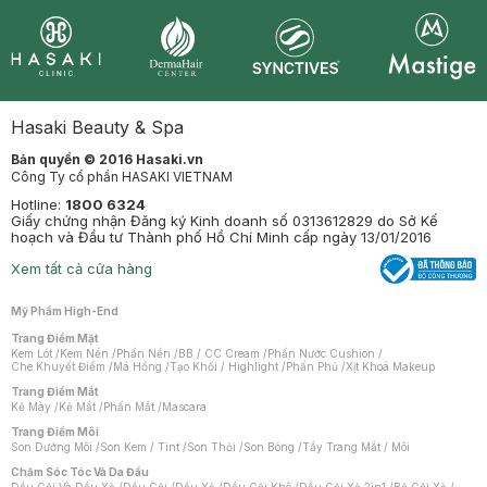
Synctives
Clinic
Dermahair
Mastige
Hasaki Beauty & Spa
Bản quyền © 2016 Hasaki.vn
Công Ty cổ phần HASAKI VIETNAM
Hotline:
1800 6324
Giấy chứng nhận Đăng ký Kinh doanh số 0313612829 do Sở Kế
hoạch và Đầu tư Thành phố Hồ Chí Minh cấp ngày 13/01/2016
Xem tất cả cửa hàng
Mỹ Phẩm High-End
Trang Điểm Mặt
Kem Lót
/
Kem Nền
/
Phấn Nền
/
BB / CC Cream
/
Phấn Nước Cushion
/
Che Khuyết Điểm
/
Má Hồng
/
Tạo Khối / Highlight
/
Phấn Phủ
/
Xịt Khoá Makeup
Trang Điểm Mắt
Kẻ Mày
/
Kẻ Mắt
/
Phấn Mắt
/
Mascara
Trang Điểm Môi
Son Dưỡng Môi
/
Son Kem / Tint
/
Son Thỏi
/
Son Bóng
/
Tẩy Trang Mắt / Môi
Chăm Sóc Tóc Và Da Đầu