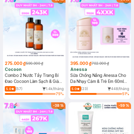
275.000 ₫
395.000 ₫
590.000 ₫
702.000 ₫
Cocoon
Anessa
Combo 2 Nước Tẩy Trang Bí
Sữa Chống Nắng Anessa Cho
Đao Cocoon Làm Sạch & Giảm
Da Nhạy Cảm & Trẻ Em 60ml
Dầu 500ml
(Mới)
(57)
1.4k/tháng
(23)
448/tháng
5.0
5.0
75
%
51
%
-
38
%
-
59
%