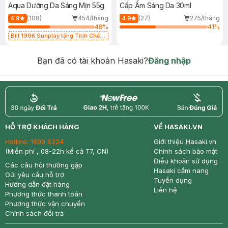
Aqua Dưỡng Da Sáng Mịn 55g
Cấp Ẩm Sáng Da 30ml
(108)
454/tháng
(27)
275/tháng
4.9
4.9
48
%
41
%
Bill 199K Sunplay tặng Tinh Chất
Chống Nắng 7g trị giá 30K (SL có
hạn)
Bạn đã có tài khoản Hasaki?
Đăng nhập
return
nowfree
price
HỖ TRỢ KHÁCH HÀNG
VỀ HASAKI.VN
Hotline:
1800 6324
Giới thiệu Hasaki.vn
(Miễn phí , 08-22h kể cả T7, CN)
Chính sách bảo mật
Điều khoản sử dụng
Các câu hỏi thường gặp
Hasaki cẩm nang
Gửi yêu cầu hỗ trợ
Tuyển dụng
Hướng dẫn đặt hàng
Liên hệ
Phương thức thanh toán
Phương thức vận chuyển
Chính sách đổi trả