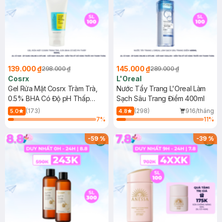
139.000 ₫
145.000 ₫
298.000 ₫
289.000 ₫
Cosrx
L'Oreal
Gel Rửa Mặt Cosrx Tràm Trà,
Nước Tẩy Trang L'Oreal Làm
0.5% BHA Có Độ pH Thấp
Sạch Sâu Trang Điểm 400ml
150ml
(173)
(298)
916/tháng
5.0
4.8
7
%
11
%
-
59
%
-
39
%