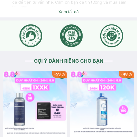
da để tiện tư vấn nhé. Cảm ơn bạn đã tin tưởng và mua sắm
tại Hasaki!
Xem tất cả
2025-11-29
Thích
0
GỢI Ý DÀNH RIÊNG CHO BẠN
-
59
%
-
48
%