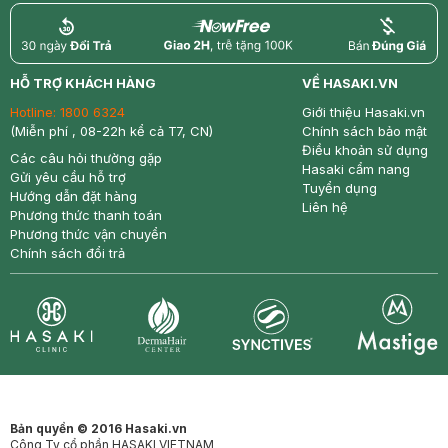
return
nowfree
price
HỖ TRỢ KHÁCH HÀNG
VỀ HASAKI.VN
Hotline:
1800 6324
Giới thiệu Hasaki.vn
(Miễn phí , 08-22h kể cả T7, CN)
Chính sách bảo mật
Điều khoản sử dụng
Các câu hỏi thường gặp
Hasaki cẩm nang
Gửi yêu cầu hỗ trợ
Tuyển dụng
Hướng dẫn đặt hàng
Liên hệ
Phương thức thanh toán
Phương thức vận chuyển
Chính sách đổi trả
Synctives
Clinic
Dermahair
Mastige
Bản quyền © 2016 Hasaki.vn
Công Ty cổ phần HASAKI VIETNAM