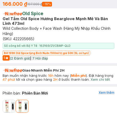
166.000 ₫
197.000 ₫
-
16
%
Old Spice
Gel Tắm Old Spice Hương Bearglove Mạnh Mẽ Và Bản
Lĩnh 473ml
Wild Collection Body + Face Wash (Hàng Mỹ Nhập Khẩu Chính
Hãng)
(SKU:
422205665
)
Số công bố với Bộ Y Tế : 163169/21/CBMP-QLD
Bill 199K Old Spice tặng Bình Nước 1100ml trị giá 50K (SL có hạn)
5
(
2
Đánh giá)
|
7
Hỏi đáp
Start Icon
Giao Nhanh Miễn Phí 2H
Bạn muốn nhận hàng trước
16h
hôm nay (
Miễn phí
). Đặt hàng trong
47 phút
tới và chọn giao hàng
2H
ở bước thanh toán.
Xem chi tiết
Xem thêm
Phiên bản
:
Phiên Bản Mới