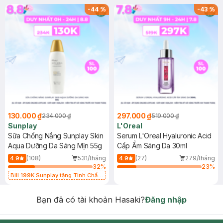
-
44
%
-
43
%
130.000 ₫
297.000 ₫
234.000 ₫
519.000 ₫
Sunplay
L'Oreal
Sữa Chống Nắng Sunplay Skin
Serum L'Oreal Hyaluronic Acid
Aqua Dưỡng Da Sáng Mịn 55g
Cấp Ẩm Sáng Da 30ml
(108)
531/tháng
(27)
279/tháng
4.9
4.9
32
%
23
%
Bill 199K Sunplay tặng Tinh Chất
Chống Nắng 7g trị giá 30K (SL có
hạn)
Bạn đã có tài khoản Hasaki?
Đăng nhập