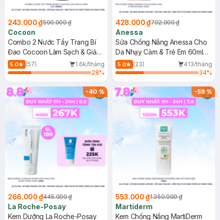
243.000 ₫
428.000 ₫
590.000 ₫
702.000 ₫
Cocoon
Anessa
Combo 2 Nước Tẩy Trang Bí
Sữa Chống Nắng Anessa Cho
Đao Cocoon Làm Sạch & Giảm
Da Nhạy Cảm & Trẻ Em 60ml
Dầu 500ml
(Mới)
(57)
1.6k/tháng
(23)
413/tháng
5.0
5.0
28
%
34
%
-
40
%
-
59
%
266.000 ₫
553.000 ₫
445.000 ₫
1.350.000 ₫
La Roche-Posay
Martiderm
Kem Dưỡng La Roche-Posay
Kem Chống Nắng MartiDerm