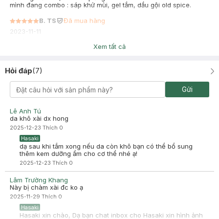
mình đang combo : sáp khử mùi, gel tắm, dầu gội old spice.
B. TS
Đã mua hàng
2023-11-11
Vớ tặng Nam
Xem tất cả
Hỏi đáp
(
7
)
Gửi
Lê Anh Tú
da khô xài dx hong
2025-12-23
Thích
0
Hasaki
dạ sau khi tắm xong nếu da còn khô bạn có thể bổ sung
thêm kem dưỡng ẩm cho cơ thể nhé ạ!
2025-12-23
Thích
0
Lâm Trường Khang
Này bị chàm xài đc ko ạ
2025-11-29
Thích
0
Hasaki
Hasaki xin chào, Dạ bạn chat inbox cho Hasaki xin hình ảnh