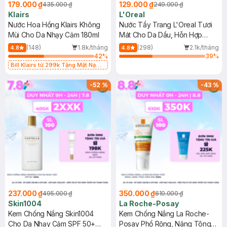
179.000 ₫
129.000 ₫
435.000 ₫
249.000 ₫
Klairs
L'Oreal
Nước Hoa Hồng Klairs Không
Nước Tẩy Trang L'Oreal Tươi
Mùi Cho Da Nhạy Cảm 180ml
Mát Cho Da Dầu, Hỗn Hợp
400ml
(148)
1.8k/tháng
(298)
2.1k/tháng
4.8
4.8
42
%
39
%
Bill Klairs từ 299k Tặng Mặt Nạ
Làm Dịu Da & Kiểm Soát Dầu Nhờn
25ml (SL Có Hạn)
-
52
%
-
43
%
237.000 ₫
350.000 ₫
495.000 ₫
610.000 ₫
Skin1004
La Roche-Posay
Kem Chống Nắng Skin1004
Kem Chống Nắng La Roche-
Cho Da Nhạy Cảm SPF 50+
Posay Phổ Rộng, Nâng Tông