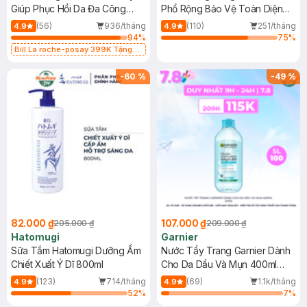
Giúp Phục Hồi Da Đa Công
Phổ Rộng Bảo Vệ Toàn Diện
Dụng 40ml
40ml
(56)
936/tháng
(110)
251/tháng
4.9
4.9
94
%
75
%
Bill La roche-posay 399K Tặng
Gel rửa mặt da dầu nhạy cảm 50ml
(SL có hạn)
-
60
%
-
49
%
82.000 ₫
107.000 ₫
205.000 ₫
209.000 ₫
Hatomugi
Garnier
Sữa Tắm Hatomugi Dưỡng Ẩm
Nước Tẩy Trang Garnier Dành
Chiết Xuất Ý Dĩ 800ml
Cho Da Dầu Và Mụn 400ml
(Mới)
(123)
714/tháng
(69)
1.1k/tháng
4.9
4.9
52
%
7
%