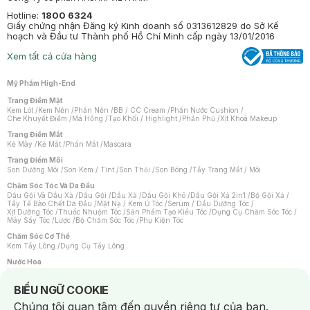
Hotline:
1800 6324
Giấy chứng nhận Đăng ký Kinh doanh số 0313612829 do Sở Kế
hoạch và Đầu tư Thành phố Hồ Chí Minh cấp ngày 13/01/2016
Xem tất cả cửa hàng
Mỹ Phẩm High-End
Trang Điểm Mặt
Kem Lót
/
Kem Nền
/
Phấn Nền
/
BB / CC Cream
/
Phấn Nước Cushion
/
Che Khuyết Điểm
/
Má Hồng
/
Tạo Khối / Highlight
/
Phấn Phủ
/
Xịt Khoá Makeup
Trang Điểm Mắt
Kẻ Mày
/
Kẻ Mắt
/
Phấn Mắt
/
Mascara
Trang Điểm Môi
Son Dưỡng Môi
/
Son Kem / Tint
/
Son Thỏi
/
Son Bóng
/
Tẩy Trang Mắt / Môi
Chăm Sóc Tóc Và Da Đầu
Dầu Gội Và Dầu Xả
/
Dầu Gội
/
Dầu Xả
/
Dầu Gội Khô
/
Dầu Gội Xả 2in1
/
Bộ Gội Xả
/
Tẩy Tế Bào Chết Da Đầu
/
Mặt Nạ / Kem Ủ Tóc
/
Serum / Dầu Dưỡng Tóc
/
Xịt Dưỡng Tóc
/
Thuốc Nhuộm Tóc
/
Sản Phẩm Tạo Kiểu Tóc
/
Dụng Cụ Chăm Sóc Tóc
/
Máy Sấy Tóc
/
Lược
/
Bộ Chăm Sóc Tóc
/
Phụ Kiện Tóc
Chăm Sóc Cơ Thể
Kem Tẩy Lông
/
Dụng Cụ Tẩy Lông
Nước Hoa
Nước Hoa Nữ
/
Nước Hoa Nam
/
Nước Hoa Cao Cấp
/
Xịt Thơm Toàn Thân
/
Nước Hoa Vùng Kín
Notice about cookies usage
BIỂU NGỮ COOKIE
Chăm Sóc Cá Nhân
Chúng tôi quan tâm đến quyền riêng tư của bạn.
Chống Muỗi
/
Khẩu Trang
/
Máy Massage
/
Mặt Nạ Xông Hơi
/
Nước Rửa Tay
/