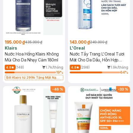
195.000 ₫
143.000 ₫
435.000 ₫
249.000 ₫
Klairs
L'Oreal
Nước Hoa Hồng Klairs Không
Nước Tẩy Trang L'Oreal Tươi
Mùi Cho Da Nhạy Cảm 180ml
Mát Cho Da Dầu, Hỗn Hợp
400ml
(148)
1.7k/tháng
(298)
1.9k/tháng
4.8
4.8
19
%
64
%
Bill Klairs từ 299k Tặng Mặt Nạ
Làm Dịu Da & Kiểm Soát Dầu Nhờn
25ml (SL Có Hạn)
-
46
%
-
33
%