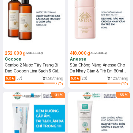
252.000 ₫
418.000 ₫
590.000 ₫
702.000 ₫
Cocoon
Anessa
Combo 2 Nước Tẩy Trang Bí
Sữa Chống Nắng Anessa Cho
Đao Cocoon Làm Sạch & Giảm
Da Nhạy Cảm & Trẻ Em 60ml
Dầu 500ml
(Mới)
(57)
1.5k/tháng
(23)
423/tháng
5.0
5.0
77
%
74
%
-
31
%
-
55
%