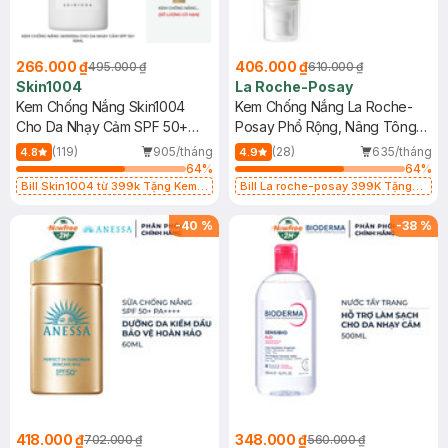
266.000 ₫
406.000 ₫
495.000 ₫
610.000 ₫
Skin1004
La Roche-Posay
Kem Chống Nắng Skin1004
Kem Chống Nắng La Roche-
Cho Da Nhạy Cảm SPF 50+
Posay Phổ Rộng, Nâng Tông
50ml
Kiềm Dầu 50ml
(119)
905/tháng
(28)
635/tháng
4.8
4.9
64
%
64
%
Bill Skin1004 từ 399k Tặng Kem
Bill La roche-posay 399K Tặng
Chống Nắng Cho Da Nhạy Cảm
Gel rửa mặt da dầu nhạy cảm 50ml
SPF 50+ 20ml (SL Có Hạn)
(SL có hạn)
-
40
%
-
38
%
418.000 ₫
348.000 ₫
702.000 ₫
560.000 ₫