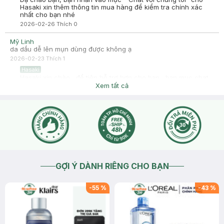
Hasaki xin thêm thông tin mua hàng để kiểm tra chính xác
nhất cho bạn nhé
2026-02-26
Thích
0
Mỹ Linh
da dầu dễ lên mụn dùng được không ạ
2026-02-23
Thích
1
Hasaki
Hasaki xin chào , để tiện hỗ trợ hơn cho bạn , bạn mục chat
cho mình biết thêm tình trạng da bạn nhé !
Xem tất cả
2026-02-23
Thích
0
GỢI Ý DÀNH RIÊNG CHO BẠN
-
55
%
-
43
%