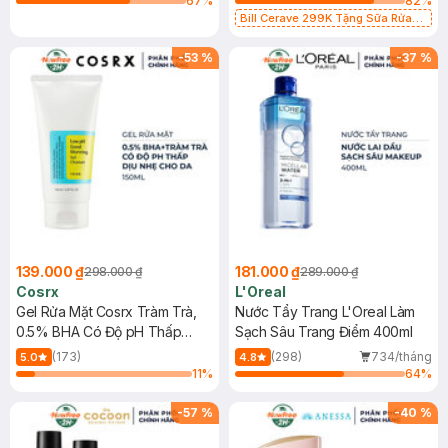
67
%
82
%
Bill Cerave 299K Tặng Sữa Rửa
Mặt Cerave 30ml (SL có hạn)
-
53
%
-
37
%
139.000 ₫
181.000 ₫
298.000 ₫
289.000 ₫
Cosrx
L'Oreal
Gel Rửa Mặt Cosrx Tràm Trà,
Nước Tẩy Trang L'Oreal Làm
0.5% BHA Có Độ pH Thấp
Sạch Sâu Trang Điểm 400ml
150ml
(173)
(298)
734/tháng
5.0
4.8
11
%
64
%
-
57
%
-
40
%