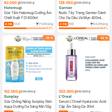
82.000 ₫
128.000 ₫
205.000 ₫
209.000 ₫
Hatomugi
Garnier
Sữa Tắm Hatomugi Dưỡng Ẩm
Nước Tẩy Trang Garnier Dành
Chiết Xuất Ý Dĩ 800ml
Cho Da Dầu Và Mụn 400ml
(Mới)
(123)
714/tháng
(69)
942/tháng
4.9
4.9
53
%
64
%
-
35
%
-
42
%
152.000 ₫
302.000 ₫
234.000 ₫
519.000 ₫
Sunplay
L'Oreal
Sữa Chống Nắng Sunplay Skin
Serum L'Oreal Hyaluronic Acid
Aqua Dưỡng Da Sáng Mịn 55g
Cấp Ẩm Sáng Da 30ml