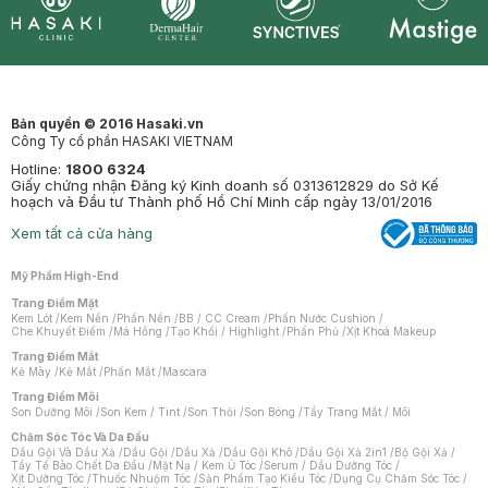
Synctives
Clinic
Dermahair
Mastige
Bản quyền © 2016 Hasaki.vn
Công Ty cổ phần HASAKI VIETNAM
Hotline:
1800 6324
Giấy chứng nhận Đăng ký Kinh doanh số 0313612829 do Sở Kế
hoạch và Đầu tư Thành phố Hồ Chí Minh cấp ngày 13/01/2016
Xem tất cả cửa hàng
Mỹ Phẩm High-End
Trang Điểm Mặt
Kem Lót
/
Kem Nền
/
Phấn Nền
/
BB / CC Cream
/
Phấn Nước Cushion
/
Che Khuyết Điểm
/
Má Hồng
/
Tạo Khối / Highlight
/
Phấn Phủ
/
Xịt Khoá Makeup
Trang Điểm Mắt
Kẻ Mày
/
Kẻ Mắt
/
Phấn Mắt
/
Mascara
Trang Điểm Môi
Son Dưỡng Môi
/
Son Kem / Tint
/
Son Thỏi
/
Son Bóng
/
Tẩy Trang Mắt / Môi
Chăm Sóc Tóc Và Da Đầu
Dầu Gội Và Dầu Xả
/
Dầu Gội
/
Dầu Xả
/
Dầu Gội Khô
/
Dầu Gội Xả 2in1
/
Bộ Gội Xả
/
Tẩy Tế Bào Chết Da Đầu
/
Mặt Nạ / Kem Ủ Tóc
/
Serum / Dầu Dưỡng Tóc
/
Xịt Dưỡng Tóc
/
Thuốc Nhuộm Tóc
/
Sản Phẩm Tạo Kiểu Tóc
/
Dụng Cụ Chăm Sóc Tóc
/