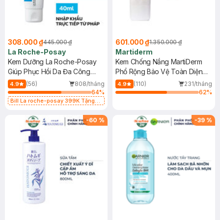
308.000 ₫
601.000 ₫
445.000 ₫
1.350.000 ₫
La Roche-Posay
Martiderm
Kem Dưỡng La Roche-Posay
Kem Chống Nắng MartiDerm
Giúp Phục Hồi Da Đa Công
Phổ Rộng Bảo Vệ Toàn Diện
Dụng 40ml
40ml
(56)
808/tháng
(110)
231/tháng
4.9
4.9
64
%
62
%
Bill La roche-posay 399K Tặng
Gel rửa mặt da dầu nhạy cảm 50ml
(SL có hạn)
-
60
%
-
39
%