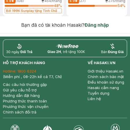
(108)
454/tháng
(27)
275/tháng
4.9
4.9
48
%
54
%
Bill 199K Sunplay tặng Tinh Chất
Chống Nắng 7g trị giá 30K (SL có
hạn)
Bạn đã có tài khoản Hasaki?
Đăng nhập
return
nowfree
price
HỖ TRỢ KHÁCH HÀNG
VỀ HASAKI.VN
Hotline:
1800 6324
Giới thiệu Hasaki.vn
(Miễn phí , 08-22h kể cả T7, CN)
Chính sách bảo mật
Điều khoản sử dụng
Các câu hỏi thường gặp
Hasaki cẩm nang
Gửi yêu cầu hỗ trợ
Tuyển dụng
Hướng dẫn đặt hàng
Liên hệ
Phương thức thanh toán
Phương thức vận chuyển
Chính sách đổi trả