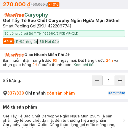
270.000 ₫
450.000 ₫
-
40
%
Caryophy
Gel Tẩy Tế Bào Chết Caryophy Ngăn Ngừa Mụn 250ml
Smart Peeling Gel
(SKU:
422206774
)
Số công bố với Bộ Y Tế : 162880/21/CBMP-QLD
4.9
(
11
Đánh giá)
|
36
Hỏi đáp
Start Icon
Giao Nhanh Miễn Phí 2H
Bạn muốn nhận hàng trước
10h
ngày mai. Đặt hàng trước
24h
và
chọn giao hàng
2H
ở bước thanh toán.
Xem chi tiết
Số lượng:
337/339
Chi nhánh
còn sản phẩm
Xem thêm
Mô tả sản phẩm
Gel Tẩy Tế Bào Chết Caryophy Ngăn Ngừa Mụn 250ml là sản
phẩm tẩy tế bào chết da mặt đến từ thương hiệu mỹ phẩm
Caryophy của Hàn Quốc. Công thức dạng gel nước mỏng nhẹ,