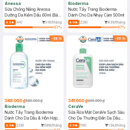
Anessa
Bioderma
Sữa Chống Nắng Anessa
Nước Tẩy Trang Bioderma
Dưỡng Da Kiềm Dầu 60ml (Bản
Dành Cho Da Nhạy Cảm 500ml
Mới)
(44)
516/tháng
(228)
839/tháng
4.9
4.9
57
%
67
%
-
38
%
-
30
%
348.000 ₫
341.000 ₫
560.000 ₫
490.000 ₫
Bioderma
CeraVe
Nước Tẩy Trang Bioderma
Sữa Rửa Mặt CeraVe Sạch Sâu
Dành Cho Da Dầu & Hỗn Hợp
Cho Da Thường Đến Da Dầu
500ml
473ml
(228)
688/tháng
(116)
1.5k/tháng
4.9
4.9