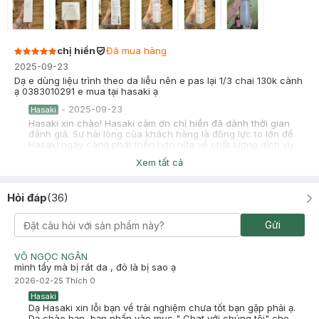
chị hiền
Đã mua hàng
2025-09-23
Dạ e dùng liệu trình theo da liễu nên e pas lại 1/3 chai 130k cành
ạ 0383010291 e mua tại hasaki ạ
-
2025-09-23
Hasaki
Hasaki xin chào! Hasaki cảm ơn chị hiền đã dành thời gian
đánh giá. Sự hài lòng của khách hàng là động lực to lớn để
Hasaki ngày càng phát triển hơn nữa về chất lượng dịch vụ.
Cảm ơn bạn đã tin tưởng và mua sắm tại Hasaki!
Xem tất cả
Phạm Hoàng Anh Thư
Đã mua hàng
2025-06-25
Hỏi đáp
(
36
)
Tẩy xong kh bị rát như mấy loại có hạt
Gửi
-
2025-06-25
Hasaki
Hasaki xin chào! Hasaki cảm ơn Phạm Hoàng Anh Thư đã
dành thời gian đánh giá. Sự hài lòng của khách hàng là động
VÕ NGỌC NGÂN
lực to lớn để Hasaki ngày càng phát triển hơn nữa về chất
mình tẩy mà bị rát da , đỏ là bị sao ạ
lượng dịch vụ. Cảm ơn bạn đã tin tưởng và mua sắm tại
2026-02-25
Thích
0
Hasaki!
Hasaki
Dạ Hasaki xin lỗi bạn về trải nghiệm chưa tốt bạn gặp phải ạ.
Dạ chào bạn, bạn nhấn vào mục " Chat với chúng tôi" cho