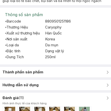
giúp loại bỏ tế bào chết, bụi bẩn và bã nhờn từ mọi ngóc ngách
Thông số sản phẩm
Barcode
8809501251186
Thương Hiệu
Caryophy
Xuất xứ thương hiệu
Hàn Quốc
Nơi sản xuất
Korea
Loại da
Da mụn
Đặc tính
Dạng vật lý
Dung Tích
250ml
Thành phần sản phẩm
Hướng dẫn sử dụng
Đánh giá
(
11
)
Hình ảnh thực tế của khách hàng