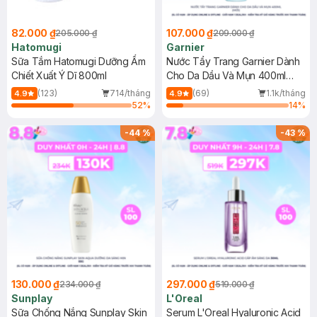
82.000 ₫
107.000 ₫
205.000 ₫
209.000 ₫
Hatomugi
Garnier
Sữa Tắm Hatomugi Dưỡng Ẩm
Nước Tẩy Trang Garnier Dành
Chiết Xuất Ý Dĩ 800ml
Cho Da Dầu Và Mụn 400ml
(Mới)
(123)
714/tháng
(69)
1.1k/tháng
4.9
4.9
52
%
14
%
-
44
%
-
43
%
130.000 ₫
297.000 ₫
234.000 ₫
519.000 ₫
Sunplay
L'Oreal
Sữa Chống Nắng Sunplay Skin
Serum L'Oreal Hyaluronic Acid