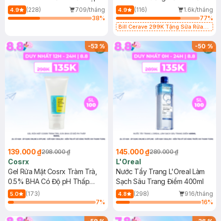
500ml
473ml
(228)
709/tháng
(116)
1.6k/tháng
4.9
4.9
38
%
77
%
Bill Cerave 299K Tặng Sữa Rửa
Mặt Cerave 30ml (SL có hạn)
-
53
%
-
50
%
139.000 ₫
145.000 ₫
298.000 ₫
289.000 ₫
Cosrx
L'Oreal
Gel Rửa Mặt Cosrx Tràm Trà,
Nước Tẩy Trang L'Oreal Làm
0.5% BHA Có Độ pH Thấp
Sạch Sâu Trang Điểm 400ml
150ml
(173)
(298)
916/tháng
5.0
4.8
7
%
16
%