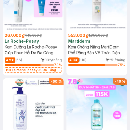
267.000 ₫
553.000 ₫
445.000 ₫
1.350.000 ₫
La Roche-Posay
Martiderm
Kem Dưỡng La Roche-Posay
Kem Chống Nắng MartiDerm
Giúp Phục Hồi Da Đa Công
Phổ Rộng Bảo Vệ Toàn Diện
Dụng 40ml
40ml
(56)
932/tháng
(110)
251/tháng
4.9
4.9
73
%
75
%
Bill La roche-posay 399K Tặng
Gel rửa mặt da dầu nhạy cảm 50ml
(SL có hạn)
-
60
%
-
49
%