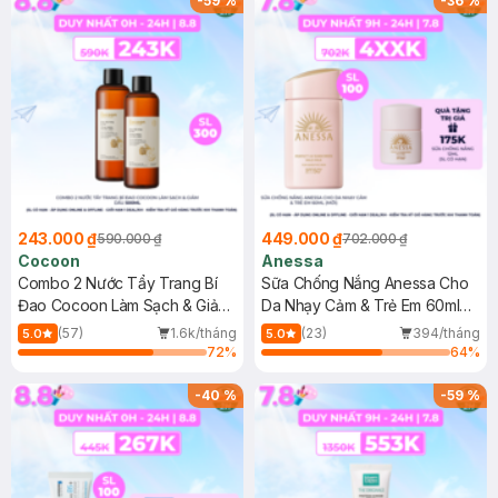
-
59
%
-
36
%
243.000 ₫
449.000 ₫
590.000 ₫
702.000 ₫
Cocoon
Anessa
Combo 2 Nước Tẩy Trang Bí
Sữa Chống Nắng Anessa Cho
Đao Cocoon Làm Sạch & Giảm
Da Nhạy Cảm & Trẻ Em 60ml
Dầu 500ml
(Mới)
(57)
1.6k/tháng
(23)
394/tháng
5.0
5.0
72
%
64
%
-
40
%
-
59
%