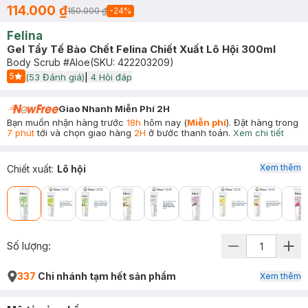
114.000 ₫
150.000 ₫
-
24
%
Felina
Gel Tẩy Tế Bào Chết Felina Chiết Xuất Lô Hội 300ml
Body Scrub #Aloe
(SKU:
422203209
)
5
(
53
Đánh giá)
|
4
Hỏi đáp
Start Icon
Giao Nhanh Miễn Phí 2H
Bạn muốn nhận hàng trước
18h
hôm nay (
Miễn phí
). Đặt hàng trong
7 phút
tới và chọn giao hàng
2H
ở bước thanh toán.
Xem chi tiết
Xem thêm
Chiết xuất
:
Lô hội
Số lượng:
337
Chi nhánh tạm hết sản phẩm
Xem thêm