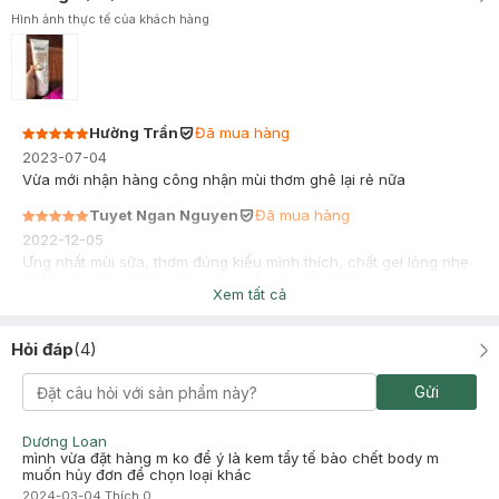
Hình ảnh thực tế của khách hàng
Hường Trần
Đã mua hàng
2023-07-04
Vừa mới nhận hàng công nhận mùi thơm ghê lại rẻ nữa
Tuyet Ngan Nguyen
Đã mua hàng
2022-12-05
Ưng nhất mùi sữa, thơm đúng kiểu mình thích, chất gel lỏng nhẹ
nhàng ko làm rát da, dùng xong da mịn hẳn luôn
Xem tất cả
Hỏi đáp
(
4
)
Gửi
Dương Loan
mình vừa đặt hàng m ko để ý là kem tẩy tế bào chết body m
muốn hủy đơn để chọn loại khác
2024-03-04
Thích
0