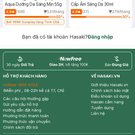
Aqua Dưỡng Da Sáng Mịn 55g
Cấp Ẩm Sáng Da 30ml
(108)
531/tháng
(27)
279/tháng
4.9
4.9
86
%
30
%
Bill 199K Sunplay tặng Tinh Chất
Chống Nắng 7g trị giá 30K (SL có
hạn)
Bạn đã có tài khoản Hasaki?
Đăng nhập
return
nowfree
price
HỖ TRỢ KHÁCH HÀNG
VỀ HASAKI.VN
Hotline:
1800 6324
Giới thiệu Hasaki.vn
(Miễn phí , 08-22h kể cả T7, CN)
Chính sách bảo mật
Điều khoản sử dụng
Các câu hỏi thường gặp
Hasaki cẩm nang
Gửi yêu cầu hỗ trợ
Tuyển dụng
Hướng dẫn đặt hàng
Liên hệ
Phương thức thanh toán
Phương thức vận chuyển
Chính sách đổi trả