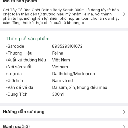
Mô tả sản phẩm
Gel Tẩy Tế Bào Chết Felina Body Scrub 300ml là dòng tẩy tế bào
chết toàn thân đến từ thương hiệu mỹ phẩm Felina, với thành
phần từ hạt mơ nghiền tự nhiên phù hợp an toàn cho làn da nhạy
cảm đồng thời kết hợp chiết xuất từ khoáng c
Thông số sản phẩm
Barcode
8935293101672
Thương Hiệu
Felina
Xuất xứ thương hiệu
Việt Nam
Nơi sản xuất
Vietnam
Loại da
Da thường/Mọi loại da
Giới tính
Nam và nữ
Vấn đề về da
Da sạm, xỉn, không đều màu
Dung Tích
300ml
Hướng dẫn sử dụng
Đánh giá
(
53
)