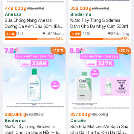
449.000 ₫
338.000 ₫
702.000 ₫
560.000 ₫
Anessa
Bioderma
Sữa Chống Nắng Anessa
Nước Tẩy Trang Bioderma
Dưỡng Da Kiềm Dầu 60ml (Bản
Dành Cho Da Nhạy Cảm 500ml
Mới)
(44)
480/tháng
(228)
864/tháng
4.9
4.9
64
%
65
%
-
40
%
-
33
%
338.000 ₫
327.000 ₫
560.000 ₫
490.000 ₫
Bioderma
CeraVe
Nước Tẩy Trang Bioderma
Sữa Rửa Mặt CeraVe Sạch Sâu
Dành Cho Da Dầu & Hỗn Hợp
Cho Da Thường Đến Da Dầu