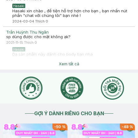
Hasaki
Hasaki xin chào , để tiện hỗ trợ hơn cho bạn , bạn nhấn nút
phần "chat với chúng tôi" bạn nhé !
2024-03-04
Thích
0
Trần Huỳnh Thu Ngân
sp dùng được cho mặt không ạk?
2021-11-15
Thích
0
Hasaki
Dạ sản phẩm này dành cho body bạn nha
2021-11-15
Thích
0
Xem tất cả
GỢI Ý DÀNH RIÊNG CHO BẠN
-
50
%
-
48
%