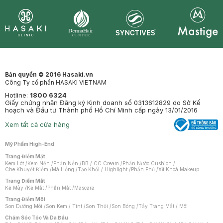
Synctives
Clinic
Dermahair
Mastige
Bản quyền © 2016 Hasaki.vn
Công Ty cổ phần HASAKI VIETNAM
Hotline:
1800 6324
Giấy chứng nhận Đăng ký Kinh doanh số 0313612829 do Sở Kế
hoạch và Đầu tư Thành phố Hồ Chí Minh cấp ngày 13/01/2016
Xem tất cả cửa hàng
Mỹ Phẩm High-End
Trang Điểm Mặt
Kem Lót
/
Kem Nền
/
Phấn Nền
/
BB / CC Cream
/
Phấn Nước Cushion
/
Che Khuyết Điểm
/
Má Hồng
/
Tạo Khối / Highlight
/
Phấn Phủ
/
Xịt Khoá Makeup
Trang Điểm Mắt
Kẻ Mày
/
Kẻ Mắt
/
Phấn Mắt
/
Mascara
Trang Điểm Môi
Son Dưỡng Môi
/
Son Kem / Tint
/
Son Thỏi
/
Son Bóng
/
Tẩy Trang Mắt / Môi
Chăm Sóc Tóc Và Da Đầu