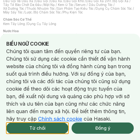
Dầu Gội Và Dầu Xả
/
Dầu Gội
/
Dầu Xả
/
Dầu Gội Khô
/
Dầu Gội Xả 2in1
/
Bộ Gội Xả
/
Tẩy Tế Bào Chết Da Đầu
/
Mặt Nạ / Kem Ủ Tóc
/
Serum / Dầu Dưỡng Tóc
/
Xịt Dưỡng Tóc
/
Thuốc Nhuộm Tóc
/
Sản Phẩm Tạo Kiểu Tóc
/
Dụng Cụ Chăm Sóc Tóc
/
Máy Sấy Tóc
/
Lược
/
Bộ Chăm Sóc Tóc
/
Phụ Kiện Tóc
Chăm Sóc Cơ Thể
Kem Tẩy Lông
/
Dụng Cụ Tẩy Lông
Nước Hoa
Nước Hoa Nữ
/
Nước Hoa Nam
/
Nước Hoa Cao Cấp
/
Xịt Thơm Toàn Thân
/
Nước Hoa Vùng Kín
Notice about cookies usage
BIỂU NGỮ COOKIE
Chăm Sóc Cá Nhân
Chúng tôi quan tâm đến quyền riêng tư của bạn.
Chống Muỗi
/
Khẩu Trang
/
Máy Massage
/
Mặt Nạ Xông Hơi
/
Nước Rửa Tay
/
Sản Phẩm Chăm Sóc Khác
/
Bàn Chải Đánh Răng
/
Bàn Chải Điện
/
Chúng tôi sử dụng các cookie cần thiết để vận hành
Hỗ Trợ Trắng Răng
/
Kem Đánh Răng
/
Máy Tăm Nước
/
Nước Súc Miệng
/
Tăm / Chỉ Nha Khoa
/
Xịt Thơm Miệng
/
Dung Dịch Vệ Sinh
/
Dưỡng Vùng Kín
/
website của chúng tôi và đồng hành cùng bạn trong
Khăn Ướt Vệ Sinh Vùng Kín
/
Băng Vệ Sinh
/
Tampon
/
Bọt Cạo Râu
/
Dao Cạo Râu
/
Máy Cạo Râu
suốt quá trình điều hướng. Với sự đồng ý của bạn,
Vấn Đề Về Da
chúng tôi và các đối tác của chúng tôi cũng sử dụng
Da Dầu / Lỗ Chân Lông To
/
Da Khô / Mất Nước
/
Da Lão Hóa
/
Da Mụn
/
Da Nhạy Cảm / Kích Ứng
/
Da Xỉn Màu
/
Thâm / Nám / Tàn Nhang
/
cookie để theo dõi các hoạt động trực tuyến của
Quầng Thâm & Bọng Mắt
/
Sẹo
/
Viêm Da Cơ Địa
bạn, đề xuất nội dung và quảng cáo phù hợp với sở
Dụng Cụ / Phụ Kiện Chăm Sóc Da
Chat i
Bông Tẩy Trang
/
Khăn Lau Mặt Khô
/
Dụng Cụ / Máy Rửa Mặt
/
Máy Chăm Sóc Da
/
thích và ưu tiên của bạn cũng như các chức năng
Dụng Cụ Chăm Sóc Khác
liên quan đến mạng xã hội. Để biết thêm thông tin,
hãy truy cập
Chính sách cookie
của Hasaki.
Từ chối
Đồng ý