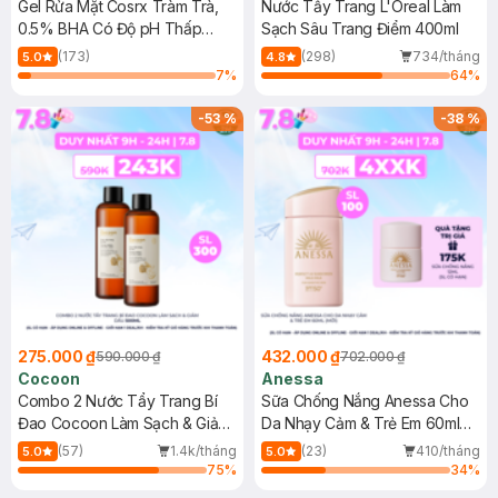
Gel Rửa Mặt Cosrx Tràm Trà,
Nước Tẩy Trang L'Oreal Làm
0.5% BHA Có Độ pH Thấp
Sạch Sâu Trang Điểm 400ml
150ml
(173)
(298)
734/tháng
5.0
4.8
7
%
64
%
-
53
%
-
38
%
275.000 ₫
432.000 ₫
590.000 ₫
702.000 ₫
Cocoon
Anessa
Combo 2 Nước Tẩy Trang Bí
Sữa Chống Nắng Anessa Cho
Đao Cocoon Làm Sạch & Giảm
Da Nhạy Cảm & Trẻ Em 60ml
Dầu 500ml
(Mới)
(57)
1.4k/tháng
(23)
410/tháng
5.0
5.0
75
%
34
%