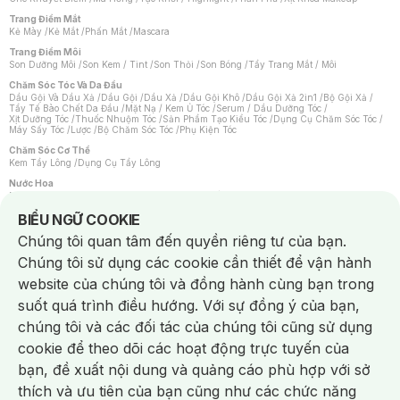
Trang Điểm Mắt
Kẻ Mày
/
Kẻ Mắt
/
Phấn Mắt
/
Mascara
Trang Điểm Môi
Son Dưỡng Môi
/
Son Kem / Tint
/
Son Thỏi
/
Son Bóng
/
Tẩy Trang Mắt / Môi
Chăm Sóc Tóc Và Da Đầu
Dầu Gội Và Dầu Xả
/
Dầu Gội
/
Dầu Xả
/
Dầu Gội Khô
/
Dầu Gội Xả 2in1
/
Bộ Gội Xả
/
Tẩy Tế Bào Chết Da Đầu
/
Mặt Nạ / Kem Ủ Tóc
/
Serum / Dầu Dưỡng Tóc
/
Xịt Dưỡng Tóc
/
Thuốc Nhuộm Tóc
/
Sản Phẩm Tạo Kiểu Tóc
/
Dụng Cụ Chăm Sóc Tóc
/
Máy Sấy Tóc
/
Lược
/
Bộ Chăm Sóc Tóc
/
Phụ Kiện Tóc
Chăm Sóc Cơ Thể
Kem Tẩy Lông
/
Dụng Cụ Tẩy Lông
Nước Hoa
Nước Hoa Nữ
/
Nước Hoa Nam
/
Nước Hoa Cao Cấp
/
Xịt Thơm Toàn Thân
/
Nước Hoa Vùng Kín
Notice about cookies usage
BIỂU NGỮ COOKIE
Chăm Sóc Cá Nhân
Chúng tôi quan tâm đến quyền riêng tư của bạn.
Chống Muỗi
/
Khẩu Trang
/
Máy Massage
/
Mặt Nạ Xông Hơi
/
Nước Rửa Tay
/
Sản Phẩm Chăm Sóc Khác
/
Bàn Chải Đánh Răng
/
Bàn Chải Điện
/
Chúng tôi sử dụng các cookie cần thiết để vận hành
Hỗ Trợ Trắng Răng
/
Kem Đánh Răng
/
Máy Tăm Nước
/
Nước Súc Miệng
/
Tăm / Chỉ Nha Khoa
/
Xịt Thơm Miệng
/
Dung Dịch Vệ Sinh
/
Dưỡng Vùng Kín
/
website của chúng tôi và đồng hành cùng bạn trong
Khăn Ướt Vệ Sinh Vùng Kín
/
Băng Vệ Sinh
/
Tampon
/
Bọt Cạo Râu
/
Dao Cạo Râu
/
Máy Cạo Râu
suốt quá trình điều hướng. Với sự đồng ý của bạn,
Vấn Đề Về Da
chúng tôi và các đối tác của chúng tôi cũng sử dụng
Da Dầu / Lỗ Chân Lông To
/
Da Khô / Mất Nước
/
Da Lão Hóa
/
Da Mụn
/
Da Nhạy Cảm / Kích Ứng
/
Da Xỉn Màu
/
Thâm / Nám / Tàn Nhang
/
cookie để theo dõi các hoạt động trực tuyến của
Quầng Thâm & Bọng Mắt
/
Sẹo
/
Viêm Da Cơ Địa
bạn, đề xuất nội dung và quảng cáo phù hợp với sở
Dụng Cụ / Phụ Kiện Chăm Sóc Da
Chat i
Bông Tẩy Trang
/
Khăn Lau Mặt Khô
/
Dụng Cụ / Máy Rửa Mặt
/
Máy Chăm Sóc Da
/
thích và ưu tiên của bạn cũng như các chức năng
Dụng Cụ Chăm Sóc Khác