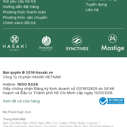
Gửi yêu cầu hỗ trợ
Tuyển dụng
Hướng dẫn đặt hàng
Liên hệ
Phương thức thanh toán
Phương thức vận chuyển
Chính sách đổi trả
Synctives
Clinic
Dermahair
Mastige
Bản quyền © 2016 Hasaki.vn
Công Ty cổ phần HASAKI VIETNAM
Hotline:
1800 6324
Giấy chứng nhận Đăng ký Kinh doanh số 0313612829 do Sở Kế
hoạch và Đầu tư Thành phố Hồ Chí Minh cấp ngày 13/01/2016
Xem tất cả cửa hàng
Mỹ Phẩm High-End
Trang Điểm Mặt
Kem Lót
/
Kem Nền
/
Phấn Nền
/
BB / CC Cream
/
Phấn Nước Cushion
/
Che Khuyết Điểm
/
Má Hồng
/
Tạo Khối / Highlight
/
Phấn Phủ
/
Xịt Khoá Makeup