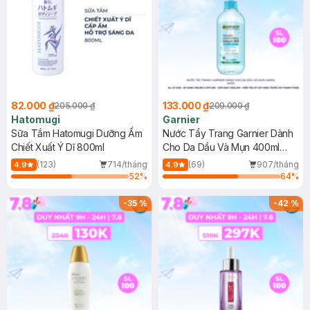
82.000 ₫
133.000 ₫
205.000 ₫
209.000 ₫
Hatomugi
Garnier
Sữa Tắm Hatomugi Dưỡng Ẩm
Nước Tẩy Trang Garnier Dành
Chiết Xuất Ý Dĩ 800ml
Cho Da Dầu Và Mụn 400ml
(Mới)
(123)
714/tháng
(69)
907/tháng
4.9
4.9
52
%
64
%
-
35
%
-
42
%