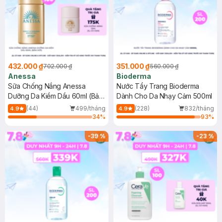
432.000 ₫
351.000 ₫
702.000 ₫
560.000 ₫
Anessa
Bioderma
Sữa Chống Nắng Anessa
Nước Tẩy Trang Bioderma
Dưỡng Da Kiềm Dầu 60ml (Bản
Dành Cho Da Nhạy Cảm 500ml
Mới)
(44)
499/tháng
(228)
832/tháng
4.9
4.9
34
%
93
%
-
39
%
-
23
%