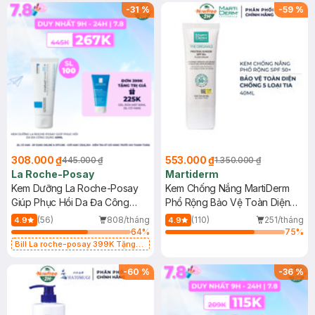
-
31
%
-
59
%
308.000 ₫
553.000 ₫
445.000 ₫
1.350.000 ₫
La Roche-Posay
Martiderm
Kem Dưỡng La Roche-Posay
Kem Chống Nắng MartiDerm
Giúp Phục Hồi Da Đa Công
Phổ Rộng Bảo Vệ Toàn Diện
Dụng 40ml
40ml
(56)
808/tháng
(110)
251/tháng
4.9
4.9
64
%
75
%
Bill La roche-posay 399K Tặng
Gel rửa mặt da dầu nhạy cảm 50ml
(SL có hạn)
-
60
%
-
36
%