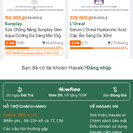
152.000 ₫
302.000 ₫
234.000 ₫
519.000 ₫
Sunplay
L'Oreal
Sữa Chống Nắng Sunplay Skin
Serum L'Oreal Hyaluronic Acid
Aqua Dưỡng Da Sáng Mịn 55g
Cấp Ẩm Sáng Da 30ml
(108)
454/tháng
(27)
275/tháng
4.9
4.9
48
%
46
%
Bill 199K Sunplay tặng Tinh Chất
Chống Nắng 7g trị giá 30K (SL có
hạn)
Bạn đã có tài khoản Hasaki?
Đăng nhập
return
nowfree
price
HỖ TRỢ KHÁCH HÀNG
VỀ HASAKI.VN
Hotline:
1800 6324
Giới thiệu Hasaki.vn
(Miễn phí , 08-22h kể cả T7, CN)
Chính sách bảo mật
Điều khoản sử dụng
Các câu hỏi thường gặp
Hasaki cẩm nang