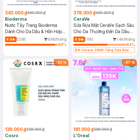
343.000 ₫
378.000 ₫
560.000 ₫
490.000 ₫
Bioderma
CeraVe
Nước Tẩy Trang Bioderma
Sữa Rửa Mặt CeraVe Sạch Sâu
Dành Cho Da Dầu & Hỗn Hợp
Cho Da Thường Đến Da Dầu
500ml
473ml
(228)
698/tháng
(116)
1.4k/tháng
4.9
4.9
95
%
64
%
Bill Cerave 299K Tặng Sữa Rửa
Mặt Cerave 30ml (SL có hạn)
-
53
%
-
37
%
139.000 ₫
181.000 ₫
298.000 ₫
289.000 ₫
Cosrx
L'Oreal