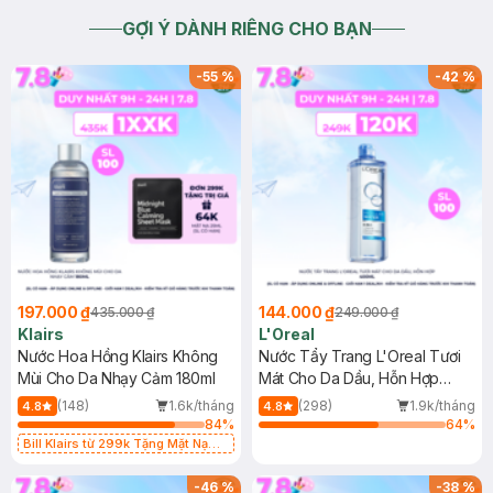
GỢI Ý DÀNH RIÊNG CHO BẠN
-
55
%
-
42
%
197.000 ₫
144.000 ₫
435.000 ₫
249.000 ₫
Klairs
L'Oreal
Nước Hoa Hồng Klairs Không
Nước Tẩy Trang L'Oreal Tươi
Mùi Cho Da Nhạy Cảm 180ml
Mát Cho Da Dầu, Hỗn Hợp
400ml
(148)
1.6k/tháng
(298)
1.9k/tháng
4.8
4.8
84
%
64
%
Bill Klairs từ 299k Tặng Mặt Nạ
Làm Dịu Da & Kiểm Soát Dầu Nhờn
25ml (SL Có Hạn)
-
46
%
-
38
%