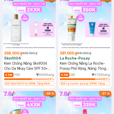
266.000 ₫
381.000 ₫
495.000 ₫
610.000 ₫
Skin1004
La Roche-Posay
Kem Chống Nắng Skin1004
Kem Chống Nắng La Roche-
Cho Da Nhạy Cảm SPF 50+
Posay Phổ Rộng, Nâng Tông
50ml
Kiềm Dầu 50ml
(119)
905/tháng
(28)
676/tháng
4.8
4.9
64
%
82
%
Bill Skin1004 từ 399k Tặng Kem
Bill La roche-posay 399K Tặng
Chống Nắng Cho Da Nhạy Cảm
Gel rửa mặt da dầu nhạy cảm 50ml
SPF 50+ 20ml (SL Có Hạn)
(SL có hạn)
-
38
%
-
37
%