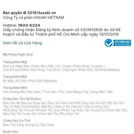
Bản quyền © 2016 Hasaki.vn
Công Ty cổ phần HASAKI VIETNAM
Hotline:
1800 6324
Giấy chứng nhận Đăng ký Kinh doanh số 0313612829 do Sở Kế
hoạch và Đầu tư Thành phố Hồ Chí Minh cấp ngày 13/01/2016
Xem tất cả cửa hàng
Mỹ Phẩm High-End
Trang Điểm Mặt
Kem Lót
/
Kem Nền
/
Phấn Nền
/
BB / CC Cream
/
Phấn Nước Cushion
/
Che Khuyết Điểm
/
Má Hồng
/
Tạo Khối / Highlight
/
Phấn Phủ
/
Xịt Khoá Makeup
Trang Điểm Mắt
Kẻ Mày
/
Kẻ Mắt
/
Phấn Mắt
/
Mascara
Trang Điểm Môi
Son Dưỡng Môi
/
Son Kem / Tint
/
Son Thỏi
/
Son Bóng
/
Tẩy Trang Mắt / Môi
Chăm Sóc Tóc Và Da Đầu
Dầu Gội Và Dầu Xả
/
Dầu Gội
/
Dầu Xả
/
Dầu Gội Khô
/
Dầu Gội Xả 2in1
/
Bộ Gội Xả
/
Tẩy Tế Bào Chết Da Đầu
/
Mặt Nạ / Kem Ủ Tóc
/
Serum / Dầu Dưỡng Tóc
/
Xịt Dưỡng Tóc
/
Thuốc Nhuộm Tóc
/
Sản Phẩm Tạo Kiểu Tóc
/
Dụng Cụ Chăm Sóc Tóc
/
Máy Sấy Tóc
/
Lược
/
Bộ Chăm Sóc Tóc
/
Phụ Kiện Tóc
Chăm Sóc Cơ Thể
Kem Tẩy Lông
/
Dụng Cụ Tẩy Lông
Nước Hoa