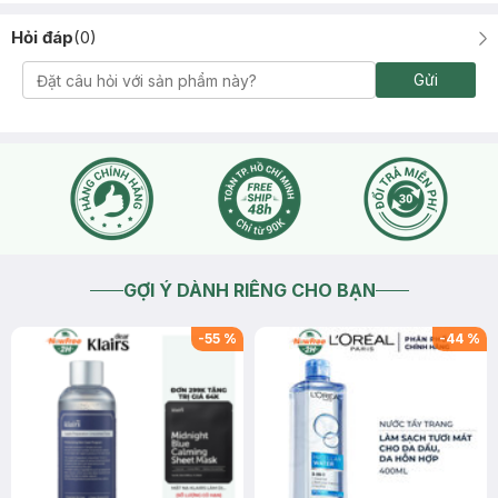
Hỏi đáp
(
0
)
Gửi
GỢI Ý DÀNH RIÊNG CHO BẠN
-
55
%
-
44
%