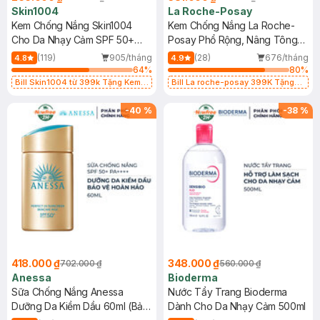
Skin1004
La Roche-Posay
Kem Chống Nắng Skin1004
Kem Chống Nắng La Roche-
Cho Da Nhạy Cảm SPF 50+
Posay Phổ Rộng, Nâng Tông
50ml
Kiềm Dầu 50ml
(119)
905/tháng
(28)
676/tháng
4.8
4.9
64
%
80
%
Bill Skin1004 từ 399k Tặng Kem
Bill La roche-posay 399K Tặng
Chống Nắng Cho Da Nhạy Cảm
Gel rửa mặt da dầu nhạy cảm 50ml
SPF 50+ 20ml (SL Có Hạn)
(SL có hạn)
-
40
%
-
38
%
418.000 ₫
348.000 ₫
702.000 ₫
560.000 ₫
Anessa
Bioderma
Sữa Chống Nắng Anessa
Nước Tẩy Trang Bioderma
Dưỡng Da Kiềm Dầu 60ml (Bản
Dành Cho Da Nhạy Cảm 500ml