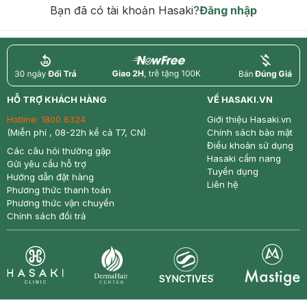
Bạn đã có tài khoản Hasaki?
Đăng nhập
return
nowfree
price
HỖ TRỢ KHÁCH HÀNG
VỀ HASAKI.VN
Hotline:
1800 6324
Giới thiệu Hasaki.vn
(Miễn phí , 08-22h kể cả T7, CN)
Chính sách bảo mật
Điều khoản sử dụng
Các câu hỏi thường gặp
Hasaki cẩm nang
Gửi yêu cầu hỗ trợ
Tuyển dụng
Hướng dẫn đặt hàng
Liên hệ
Phương thức thanh toán
Phương thức vận chuyển
Chính sách đổi trả
Synctives
Clinic
Dermahair
Mastige