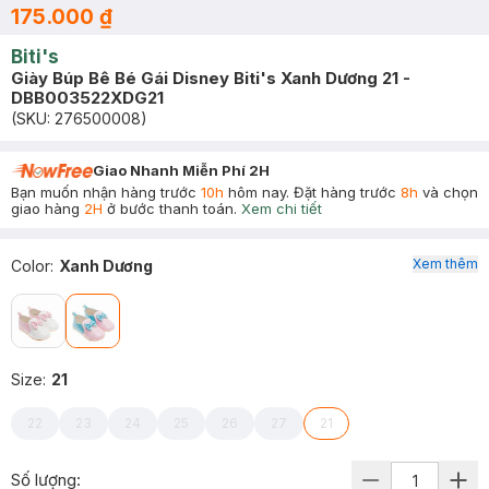
175.000 ₫
Biti's
Giày Búp Bê Bé Gái Disney Biti's Xanh Dương 21 -
DBB003522XDG21
(SKU:
276500008
)
Giao Nhanh Miễn Phí 2H
Bạn muốn nhận hàng trước
10h
hôm nay. Đặt hàng trước
8h
và chọn
giao hàng
2H
ở bước thanh toán.
Xem chi tiết
Xem thêm
Color
:
Xanh Dương
Size
:
21
22
23
24
25
26
27
21
Số lượng: