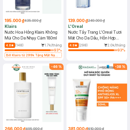
195.000 ₫
139.000 ₫
435.000 ₫
249.000 ₫
Klairs
L'Oreal
Nước Hoa Hồng Klairs Không
Nước Tẩy Trang L'Oreal Tươi
Mùi Cho Da Nhạy Cảm 180ml
Mát Cho Da Dầu, Hỗn Hợp
400ml
(148)
1.7k/tháng
(298)
2.0k/tháng
4.8
4.8
93
%
93
%
Bill Klairs từ 299k Tặng Mặt Nạ
Làm Dịu Da & Kiểm Soát Dầu Nhờn
25ml (SL Có Hạn)
-
46
%
-
38
%
266.000 ₫
381.000 ₫
495.000 ₫
610.000 ₫