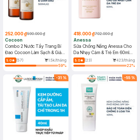
252.000 ₫
418.000 ₫
590.000 ₫
702.000 ₫
Cocoon
Anessa
Combo 2 Nước Tẩy Trang Bí
Sữa Chống Nắng Anessa Cho
Đao Cocoon Làm Sạch & Giảm
Da Nhạy Cảm & Trẻ Em 60ml
Dầu 500ml
(Mới)
(57)
1.5k/tháng
(23)
423/tháng
5.0
5.0
59
%
22
%
-
31
%
-
55
%