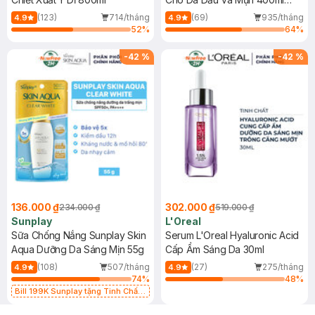
(Mới)
(123)
714/tháng
(69)
935/tháng
4.9
4.9
52
%
64
%
-
42
%
-
42
%
136.000 ₫
302.000 ₫
234.000 ₫
519.000 ₫
Sunplay
L'Oreal
Sữa Chống Nắng Sunplay Skin
Serum L'Oreal Hyaluronic Acid
Aqua Dưỡng Da Sáng Mịn 55g
Cấp Ẩm Sáng Da 30ml
(108)
507/tháng
(27)
275/tháng
4.9
4.9
74
%
48
%
Bill 199K Sunplay tặng Tinh Chất
Chống Nắng 7g trị giá 30K (SL có
hạn)