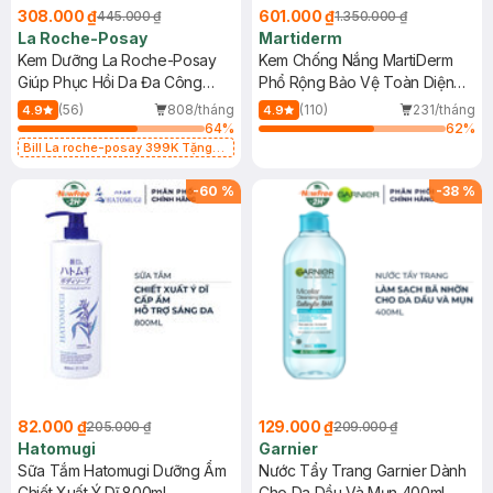
308.000 ₫
601.000 ₫
445.000 ₫
1.350.000 ₫
La Roche-Posay
Martiderm
Kem Dưỡng La Roche-Posay
Kem Chống Nắng MartiDerm
Giúp Phục Hồi Da Đa Công
Phổ Rộng Bảo Vệ Toàn Diện
Dụng 40ml
40ml
(56)
808/tháng
(110)
231/tháng
4.9
4.9
64
%
62
%
Bill La roche-posay 399K Tặng
Gel rửa mặt da dầu nhạy cảm 50ml
(SL có hạn)
-
60
%
-
38
%
82.000 ₫
129.000 ₫
205.000 ₫
209.000 ₫
Hatomugi
Garnier
Sữa Tắm Hatomugi Dưỡng Ẩm
Nước Tẩy Trang Garnier Dành
Chiết Xuất Ý Dĩ 800ml
Cho Da Dầu Và Mụn 400ml