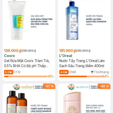
139.000 ₫
181.000 ₫
298.000 ₫
289.000 ₫
Cosrx
L'Oreal
Gel Rửa Mặt Cosrx Tràm Trà,
Nước Tẩy Trang L'Oreal Làm
0.5% BHA Có Độ pH Thấp
Sạch Sâu Trang Điểm 400ml
150ml
(173)
(298)
734/tháng
5.0
4.8
10
%
64
%
-
57
%
-
40
%