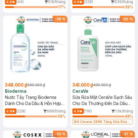
Mới)
(44)
516/tháng
(228)
839/tháng
4.9
4.9
17
%
39
%
-
38
%
-
30
%
348.000 ₫
341.000 ₫
560.000 ₫
490.000 ₫
Bioderma
CeraVe
Nước Tẩy Trang Bioderma
Sữa Rửa Mặt CeraVe Sạch Sâu
Dành Cho Da Dầu & Hỗn Hợp
Cho Da Thường Đến Da Dầu
500ml
473ml
(228)
688/tháng
(116)
1.5k/tháng
4.9
4.9
39
%
48
%
Bill Cerave 299K Tặng Sữa Rửa
Mặt Cerave 30ml (SL có hạn)
-
53
%
-
37
%