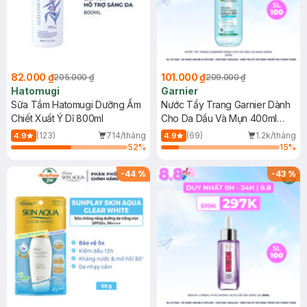
82.000 ₫
101.000 ₫
205.000 ₫
209.000 ₫
Hatomugi
Garnier
Sữa Tắm Hatomugi Dưỡng Ẩm
Nước Tẩy Trang Garnier Dành
Chiết Xuất Ý Dĩ 800ml
Cho Da Dầu Và Mụn 400ml
(Mới)
(123)
714/tháng
(69)
1.2k/tháng
4.9
4.9
52
%
15
%
-
44
%
-
43
%