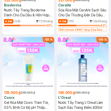
332.000 ₫
327.000 ₫
560.000 ₫
490.000 ₫
Bioderma
CeraVe
Nước Tẩy Trang Bioderma
Sữa Rửa Mặt CeraVe Sạch Sâu
Dành Cho Da Dầu & Hỗn Hợp
Cho Da Thường Đến Da Dầu
500ml
473ml
(228)
721/tháng
(116)
1.6k/tháng
4.9
4.9
39
%
43
%
Bill Cerave 299K Tặng Sữa Rửa
Mặt Cerave 30ml (SL có hạn)
-
55
%
-
50
%
135.000 ₫
145.000 ₫
298.000 ₫
289.000 ₫
Cosrx
L'Oreal
Gel Rửa Mặt Cosrx Tràm Trà,
Nước Tẩy Trang L'Oreal Làm
0.5% BHA Có Độ pH Thấp
Sạch Sâu Trang Điểm 400ml