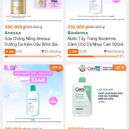
390.000 ₫
332.000 ₫
702.000 ₫
560.000 ₫
Anessa
Bioderma
Sữa Chống Nắng Anessa
Nước Tẩy Trang Bioderma
Dưỡng Da Kiềm Dầu 60ml (Bản
Dành Cho Da Nhạy Cảm 500ml
Mới)
(44)
553/tháng
(228)
880/tháng
4.9
4.9
7
%
53
%
-
41
%
-
33
%