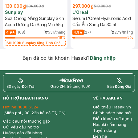
130.000 ₫
297.000 ₫
234.000 ₫
519.000 ₫
Sunplay
L'Oreal
Sữa Chống Nắng Sunplay Skin
Serum L'Oreal Hyaluronic Acid
Aqua Dưỡng Da Sáng Mịn 55g
Cấp Ẩm Sáng Da 30ml
(108)
531/tháng
(27)
279/tháng
4.9
4.9
19
%
5
%
Bill 199K Sunplay tặng Tinh Chất
Chống Nắng 7g trị giá 30K (SL có
hạn)
Bạn đã có tài khoản Hasaki?
Đăng nhập
return
nowfree
price
HỖ TRỢ KHÁCH HÀNG
VỀ HASAKI.VN
Hotline:
1800 6324
Giới thiệu Hasaki.vn
(Miễn phí , 08-22h kể cả T7, CN)
Chính sách bảo mật
Điều khoản sử dụng
Các câu hỏi thường gặp
Hasaki cẩm nang
Gửi yêu cầu hỗ trợ
Tuyển dụng
Hướng dẫn đặt hàng
Liên hệ