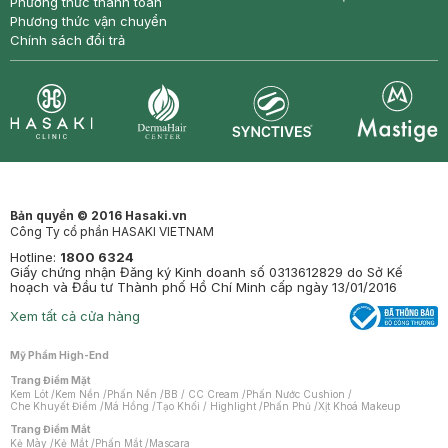
Phương thức thanh toán
Phương thức vận chuyển
Chính sách đổi trả
Synctives
Clinic
Dermahair
Mastige
Bản quyền © 2016 Hasaki.vn
Công Ty cổ phần HASAKI VIETNAM
Hotline:
1800 6324
Giấy chứng nhận Đăng ký Kinh doanh số 0313612829 do Sở Kế
hoạch và Đầu tư Thành phố Hồ Chí Minh cấp ngày 13/01/2016
Xem tất cả cửa hàng
Mỹ Phẩm High-End
Trang Điểm Mặt
Kem Lót
/
Kem Nền
/
Phấn Nền
/
BB / CC Cream
/
Phấn Nước Cushion
/
Che Khuyết Điểm
/
Má Hồng
/
Tạo Khối / Highlight
/
Phấn Phủ
/
Xịt Khoá Makeup
Trang Điểm Mắt
Kẻ Mày
/
Kẻ Mắt
/
Phấn Mắt
/
Mascara