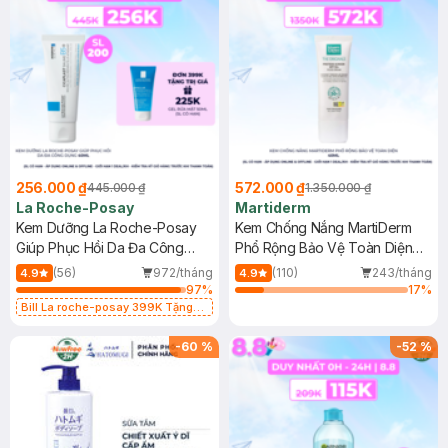
256.000 ₫
572.000 ₫
445.000 ₫
1.350.000 ₫
La Roche-Posay
Martiderm
Kem Dưỡng La Roche-Posay
Kem Chống Nắng MartiDerm
Giúp Phục Hồi Da Đa Công
Phổ Rộng Bảo Vệ Toàn Diện
Dụng 40ml
40ml
(56)
972/tháng
(110)
243/tháng
4.9
4.9
97
%
17
%
Bill La roche-posay 399K Tặng
Gel rửa mặt da dầu nhạy cảm 50ml
(SL có hạn)
-
60
%
-
52
%