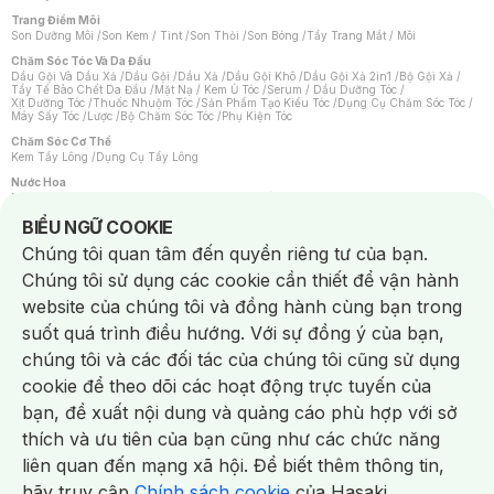
Trang Điểm Môi
Son Dưỡng Môi
/
Son Kem / Tint
/
Son Thỏi
/
Son Bóng
/
Tẩy Trang Mắt / Môi
Chăm Sóc Tóc Và Da Đầu
Dầu Gội Và Dầu Xả
/
Dầu Gội
/
Dầu Xả
/
Dầu Gội Khô
/
Dầu Gội Xả 2in1
/
Bộ Gội Xả
/
Tẩy Tế Bào Chết Da Đầu
/
Mặt Nạ / Kem Ủ Tóc
/
Serum / Dầu Dưỡng Tóc
/
Xịt Dưỡng Tóc
/
Thuốc Nhuộm Tóc
/
Sản Phẩm Tạo Kiểu Tóc
/
Dụng Cụ Chăm Sóc Tóc
/
Máy Sấy Tóc
/
Lược
/
Bộ Chăm Sóc Tóc
/
Phụ Kiện Tóc
Chăm Sóc Cơ Thể
Kem Tẩy Lông
/
Dụng Cụ Tẩy Lông
Nước Hoa
Nước Hoa Nữ
/
Nước Hoa Nam
/
Nước Hoa Cao Cấp
/
Xịt Thơm Toàn Thân
/
Nước Hoa Vùng Kín
Notice about cookies usage
BIỂU NGỮ COOKIE
Chăm Sóc Cá Nhân
Chúng tôi quan tâm đến quyền riêng tư của bạn.
Chống Muỗi
/
Khẩu Trang
/
Máy Massage
/
Mặt Nạ Xông Hơi
/
Nước Rửa Tay
/
Sản Phẩm Chăm Sóc Khác
/
Bàn Chải Đánh Răng
/
Bàn Chải Điện
/
Chúng tôi sử dụng các cookie cần thiết để vận hành
Hỗ Trợ Trắng Răng
/
Kem Đánh Răng
/
Máy Tăm Nước
/
Nước Súc Miệng
/
Tăm / Chỉ Nha Khoa
/
Xịt Thơm Miệng
/
Dung Dịch Vệ Sinh
/
Dưỡng Vùng Kín
/
website của chúng tôi và đồng hành cùng bạn trong
Khăn Ướt Vệ Sinh Vùng Kín
/
Băng Vệ Sinh
/
Tampon
/
Bọt Cạo Râu
/
Dao Cạo Râu
/
Máy Cạo Râu
suốt quá trình điều hướng. Với sự đồng ý của bạn,
Vấn Đề Về Da
chúng tôi và các đối tác của chúng tôi cũng sử dụng
Da Dầu / Lỗ Chân Lông To
/
Da Khô / Mất Nước
/
Da Lão Hóa
/
Da Mụn
/
Da Nhạy Cảm / Kích Ứng
/
Da Xỉn Màu
/
Thâm / Nám / Tàn Nhang
/
cookie để theo dõi các hoạt động trực tuyến của
Quầng Thâm & Bọng Mắt
/
Sẹo
/
Viêm Da Cơ Địa
bạn, đề xuất nội dung và quảng cáo phù hợp với sở
Dụng Cụ / Phụ Kiện Chăm Sóc Da
Chat i
Bông Tẩy Trang
/
Khăn Lau Mặt Khô
/
Dụng Cụ / Máy Rửa Mặt
/
Máy Chăm Sóc Da
/
thích và ưu tiên của bạn cũng như các chức năng
Dụng Cụ Chăm Sóc Khác
liên quan đến mạng xã hội. Để biết thêm thông tin,
hãy truy cập
Chính sách cookie
của Hasaki.