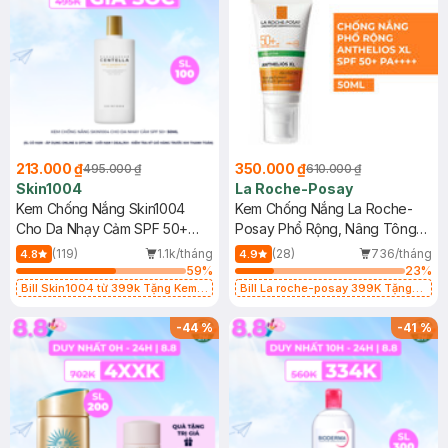
213.000 ₫
350.000 ₫
495.000 ₫
610.000 ₫
Skin1004
La Roche-Posay
Kem Chống Nắng Skin1004
Kem Chống Nắng La Roche-
Cho Da Nhạy Cảm SPF 50+
Posay Phổ Rộng, Nâng Tông
50ml
Kiềm Dầu 50ml
(119)
1.1k/tháng
(28)
736/tháng
4.8
4.9
59
%
23
%
Bill Skin1004 từ 399k Tặng Kem
Bill La roche-posay 399K Tặng
Chống Nắng Cho Da Nhạy Cảm
Gel rửa mặt da dầu nhạy cảm 50ml
SPF 50+ 20ml (SL Có Hạn)
(SL có hạn)
-
44
%
-
41
%