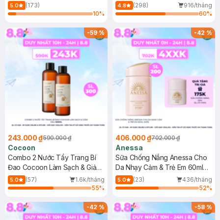
150ml
(173)
(298)
916/tháng
5.0
4.8
10
%
60
%
-
59
%
-
42
%
243.000 ₫
406.000 ₫
590.000 ₫
702.000 ₫
Cocoon
Anessa
Combo 2 Nước Tẩy Trang Bí
Sữa Chống Nắng Anessa Cho
Đao Cocoon Làm Sạch & Giảm
Da Nhạy Cảm & Trẻ Em 60ml
Dầu 500ml
(Mới)
(57)
1.6k/tháng
(23)
436/tháng
5.0
5.0
55
%
52
%
-
42
%
-
58
%