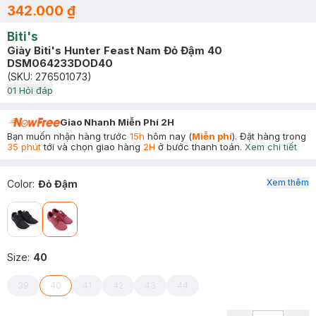
342.000 ₫
Biti's
Giày Biti's Hunter Feast Nam Đỏ Đậm 40
DSM064233DOD40
(SKU:
276501073
)
0
1
Hỏi đáp
Giao Nhanh Miễn Phí 2H
Bạn muốn nhận hàng trước
15h
hôm nay (
Miễn phí
). Đặt hàng trong
35 phút
tới và chọn giao hàng
2H
ở bước thanh toán.
Xem chi tiết
Xem thêm
Color
:
Đỏ Đậm
Size
:
40
39
40
41
42
43
44