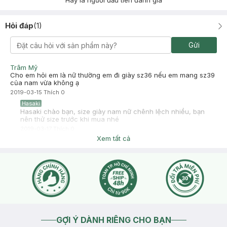
Hãy là người đầu tiên đánh giá
Hỏi đáp
(
1
)
Gửi
Trâm Mỹ
Cho em hỏi em là nữ thường em đi giày sz36 nếu em mang sz39
của nam vừa không ạ
2019-03-15
Thích
0
Hasaki
Hasaki chào bạn, size giày nam nữ chênh lệch nhiều, bạn
nên thử size trước khi mua nhé
2019-03-17
Thích
0
Xem tất cả
GỢI Ý DÀNH RIÊNG CHO BẠN