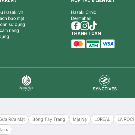
SAKI.VN
HỢP TÁC & LIÊN KẾT
iệu Hasaki.vn
Hasaki Clinic
sách bảo mật
Dermahair
hoản sử dụng
 cẩm nang
facebook
THANH TOÁN
instagram
tiktok
dụng
master card
ATM card
visa card
Synctives
Dermahair
Sữa Rửa Mặt
Bông Tẩy Trang
Mặt Nạ
LOREAL
LA ROC
lairs