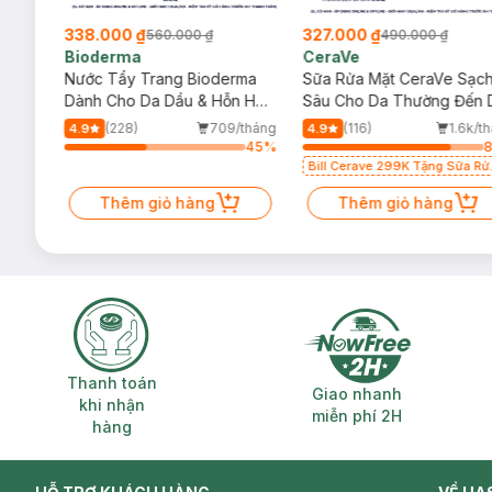
338.000 ₫
327.000 ₫
560.000 ₫
490.000 ₫
Bioderma
CeraVe
rma
Nước Tẩy Trang Bioderma
Sữa Rửa Mặt CeraVe Sạc
m
Dành Cho Da Dầu & Hỗn Hợp
Sâu Cho Da Thường Đến 
500ml
Dầu 473ml
/tháng
(228)
709/tháng
(116)
1.6k/t
4.9
4.9
75
%
45
%
Bill Cerave 299K Tặng Sữa Rử
Mặt Cerave 30ml (SL có hạn)
Thêm giỏ hàng
Thêm giỏ hàng
Thanh toán khi nhận hàng
Giao nhanh miễ
Thanh toán
Giao nhanh
khi nhận
miễn phí 2H
hàng