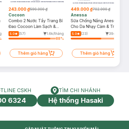
243.000 ₫
449.000 ₫
590.000 ₫
702.000 ₫
Cocoon
Anessa
m
Combo 2 Nước Tẩy Trang Bí
Sữa Chống Nắng Anessa
Đao Cocoon Làm Sạch &
Cho Da Nhạy Cảm & Trẻ Em
Giảm Dầu 500ml
60ml (Mới)
g
(57)
1.6k/tháng
(23)
394/tháng
5.0
5.0
%
88
%
64
%
Thêm giỏ hàng
Thêm giỏ hàng
TLINE CSKH
TÌM CHI NHÁNH
HOTLINE CSKH
Tìm chi nhánh
00 6324
Hệ thống Hasaki
tín toàn cầu