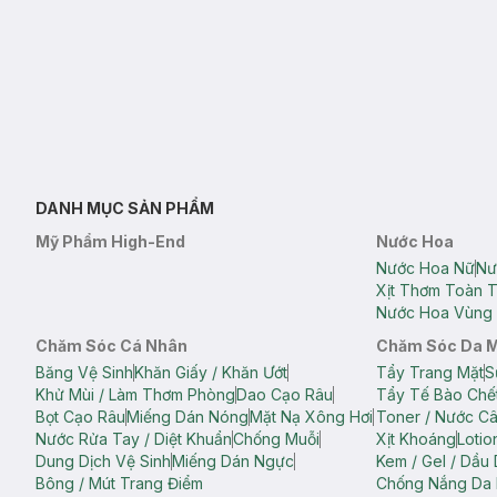
DANH MỤC SẢN PHẨM
Mỹ Phẩm High-End
Nước Hoa
Nước Hoa Nữ
Nư
Xịt Thơm Toàn 
Nước Hoa Vùng 
Chăm Sóc Cá Nhân
Chăm Sóc Da 
Băng Vệ Sinh
Khăn Giấy / Khăn Ướt
Tẩy Trang Mặt
S
Khử Mùi / Làm Thơm Phòng
Dao Cạo Râu
Tẩy Tế Bào Chế
Bọt Cạo Râu
Miếng Dán Nóng
Mặt Nạ Xông Hơi
Toner / Nước C
Nước Rửa Tay / Diệt Khuẩn
Chống Muỗi
Xịt Khoáng
Lotio
Dung Dịch Vệ Sinh
Miếng Dán Ngực
Kem / Gel / Dầu
Bông / Mút Trang Điểm
Chống Nắng Da 