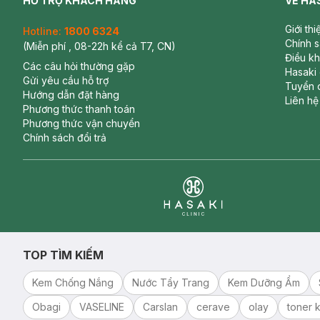
HỖ TRỢ KHÁCH HÀNG
VỀ HA
Giới th
Hotline:
1800 6324
Chính 
(Miễn phí , 08-22h kể cả T7, CN)
Điều k
Các câu hỏi thường gặp
Hasaki
Gửi yêu cầu hỗ trợ
Tuyển 
Hướng dẫn đặt hàng
Liên hệ
Phương thức thanh toán
Phương thức vận chuyển
Chính sách đổi trả
Clinic
TOP TÌM KIẾM
Kem Chống Nắng
Nước Tẩy Trang
Kem Dưỡng Ẩm
Obagi
VASELINE
Carslan
cerave
olay
toner k