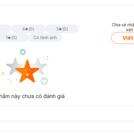
Chia sẻ nh
)
4
(
0
)
3
(
0
)
sản
Viết
1
(
0
)
Có hình ảnh
hẩm này chưa có đánh giá