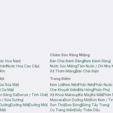
Chăm Sóc Răng Miệng
ớc Hoa Nam
Bàn Chải Đánh Răng
Kem Đánh Răng
Thân
Nước Hoa Cao Cấp
Nước Súc Miệng
Tăm Nước / Chỉ Nha 
Kín
Xịt Thơm Miệng
Bàn Chải Điện
Mặt
Trang Điểm
ữa Rửa Mặt
Kem Lót
Kem Nền
Phấn Nền
Phấn Nước
t Da Mặt
Che Khuyết Điểm
Má Hồng
Phấn Phủ
ân Bằng Da
Serum / Tinh Chất
Xịt Khoá Makeup
Kẻ Mày
Kẻ Mắt
Phấn 
n / Sữa Dưỡng
Mascara
Son Dưỡng Môi
Son Kem / Tin
 Dưỡng
Dưỡng Mắt
Dưỡng Môi
Son Thỏi
Son Bóng
Bông Tẩy Trang
Mặt
Cọ Trang Điểm
Giấy Thấm Dầu