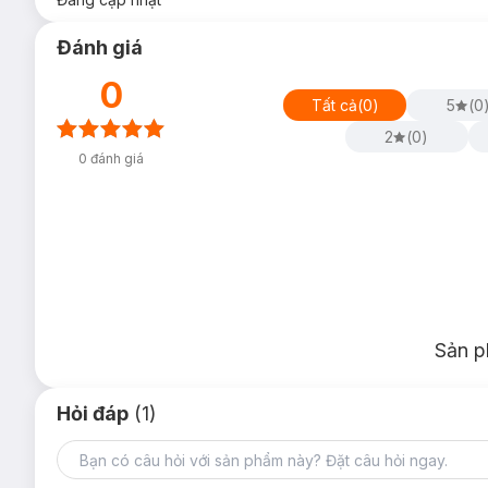
Đánh giá
0
Tất cả
(
0
)
5
(
0
2
(
0
)
0
đánh giá
Sản p
Hỏi đáp
(1)