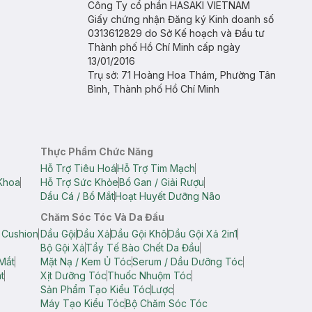
Công Ty cổ phần HASAKI VIETNAM
Giấy chứng nhận Đăng ký Kinh doanh số
0313612829 do Sở Kế hoạch và Đầu tư
Thành phố Hồ Chí Minh cấp ngày
13/01/2016
Trụ sở: 71 Hoàng Hoa Thám, Phường Tân
Bình, Thành phố Hồ Chí Minh
Thực Phẩm Chức Năng
Hỗ Trợ Tiêu Hoá
Hỗ Trợ Tim Mạch
Khoa
Hỗ Trợ Sức Khỏe
Bổ Gan / Giải Rượu
Dầu Cá / Bổ Mắt
Hoạt Huyết Dưỡng Não
Chăm Sóc Tóc Và Da Đầu
 Cushion
Dầu Gội
Dầu Xả
Dầu Gội Khô
Dầu Gội Xả 2in1
Bộ Gội Xả
Tẩy Tế Bào Chết Da Đầu
Mắt
Mặt Nạ / Kem Ủ Tóc
Serum / Dầu Dưỡng Tóc
t
Xịt Dưỡng Tóc
Thuốc Nhuộm Tóc
Sản Phẩm Tạo Kiểu Tóc
Lược
Máy Tạo Kiểu Tóc
Bộ Chăm Sóc Tóc