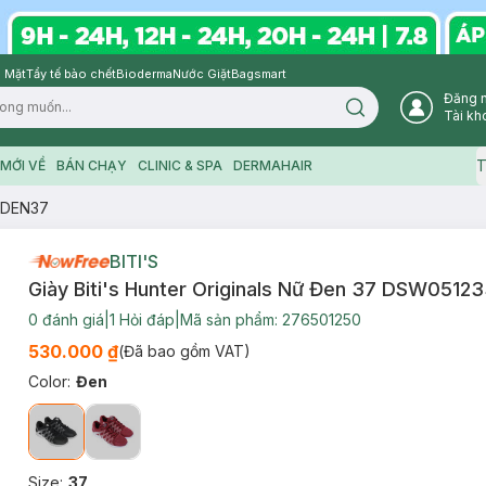
 Mặt
Tẩy tế bào chết
Bioderma
Nước Giặt
Bagsmart
Đăng 
Search icon
Tài kh
T
MỚI VỀ
BÁN CHẠY
CLINIC & SPA
DERMAHAIR
33DEN37
BITI'S
Giày Biti's Hunter Originals Nữ Đen 37 DSW051
0
đánh giá
|
1
Hỏi đáp
|
Mã sản phẩm:
276501250
530.000 ₫
(Đã bao gồm VAT)
Color
:
Đen
Size
:
37