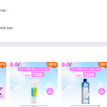
op ...
 nhé bạn
3
%
-
53
%
-
50