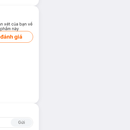
ận xét của bạn về
 phẩm này
 đánh giá
Gửi