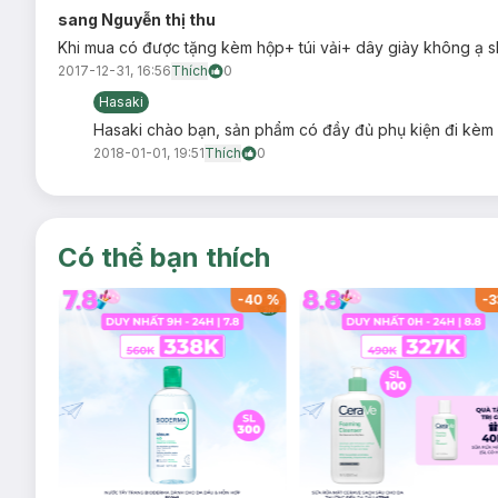
sang Nguyễn thị thu
Khi mua có được tặng kèm hộp+ túi vải+ dây giày không ạ sh
2017-12-31, 16:56
Thích
0
Hasaki
Hasaki chào bạn, sản phẩm có đầy đủ phụ kiện đi kèm
2018-01-01, 19:51
Thích
0
Có thể bạn thích
-
40
%
-
40
%
-
3