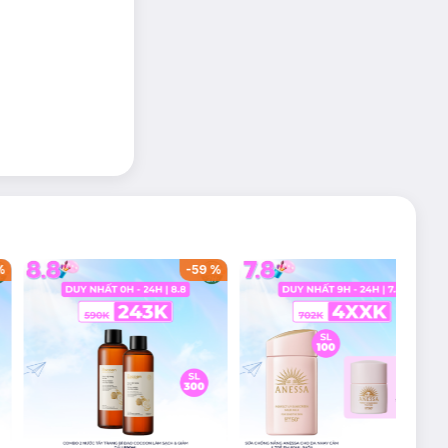
%
-
59
%
-
36
%