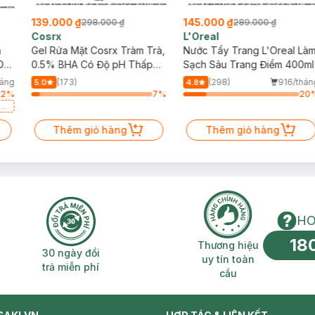
139.000 ₫
145.000 ₫
298.000 ₫
289.000 ₫
Cosrx
L'Oreal
h
Gel Rửa Mặt Cosrx Tràm Trà,
Nước Tẩy Trang L'Oreal Là
Da
0.5% BHA Có Độ pH Thấp
Sạch Sâu Trang Điểm 400ml
150ml
háng
(173)
(298)
916/thán
5.0
4.8
82
%
7
%
20
a
Thêm giỏ hàng
Thêm giỏ hàng
HO
18
n phí 2H
30 ngày đổi trả miễn phí
Thương hiệu uy 
Thương hiệu
30 ngày đổi
uy tín toàn
trả miễn phí
cầu