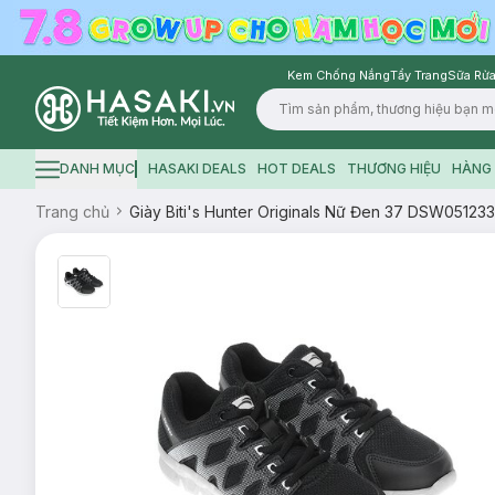
Kem Chống Nắng
Tẩy Trang
Sữa Rửa
Logo
DANH MỤC
HASAKI DEALS
HOT DEALS
THƯƠNG HIỆU
HÀNG 
Hamburger icon
Trang chủ
Giày Biti's Hunter Originals Nữ Đen 37 DSW0512