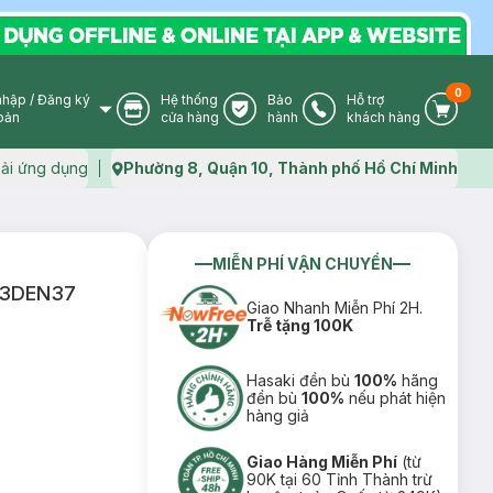
0
nhập
/
Đăng ký
Hệ thống
Bảo
Hỗ trợ
User Icon
Store Icon
Warranty Icon
Phone Icon
Cart I
oản
cửa hàng
hành
khách hàng
ải ứng dụng
Phường 8, Quận 10, Thành phố Hồ Chí Minh
Map icon
MIỄN PHÍ VẬN CHUYỂN
233DEN37
Giao Nhanh Miễn Phí 2H.
Trễ tặng 100K
Hasaki đền bù
100%
hãng
đền bù
100%
nếu phát hiện
hàng giả
Giao Hàng Miễn Phí
(từ
90K tại 60 Tỉnh Thành trừ