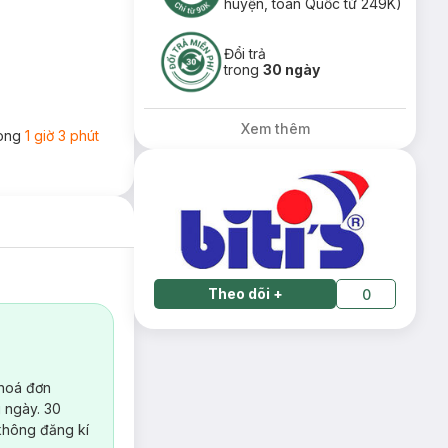
huyện, toàn Quốc từ 249K)
Đổi trả
trong
30 ngày
Xem thêm
rong
1 giờ 3 phút
Theo dõi
+
0
 hoá đơn
 ngày. 30
không đăng kí