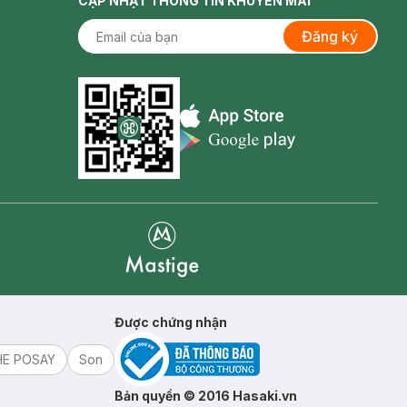
CẬP NHẬT THÔNG TIN KHUYẾN MÃI
Đăng ký
Appstore icon
Goolge Play icon
Mastige
Được chứng nhận
HE POSAY
Son
Bản quyền © 2016 Hasaki.vn