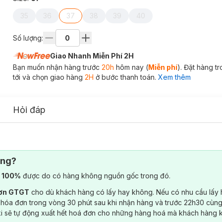
35
36
37
38
39
40
Số lượng:
Giao Nhanh Miễn Phí 2H
Bạn muốn nhận hàng trước
20h
hôm nay (
Miễn phí
). Đặt hàng t
tới và chọn giao hàng
2H
ở bước thanh toán.
Xem thêm
Hỏi đáp
ông?
) 100%
được do có hàng không nguồn gốc trong đó.
đơn GTGT
cho dù khách hàng có lấy hay không. Nếu có nhu cầu lấy
 hóa đơn trong vòng 30 phút sau khi nhận hàng và trước 22h30 cùng
ki sẽ tự động xuất hết hoá đơn cho những hàng hoá mà khách hàng 