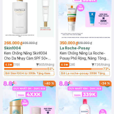
266.000 ₫
350.000 ₫
495.000 ₫
610.000 ₫
Skin1004
La Roche-Posay
Kem Chống Nắng Skin1004
Kem Chống Nắng La Roche-
Cho Da Nhạy Cảm SPF 50+
Posay Phổ Rộng, Nâng Tông
50ml
Kiềm Dầu 50ml
(119)
905/tháng
(28)
736/tháng
4.8
4.9
64
%
73
%
Bill Skin1004 từ 399k Tặng Kem
Bill La roche-posay 399K Tặng
Chống Nắng Cho Da Nhạy Cảm
Gel rửa mặt da dầu nhạy cảm 50ml
SPF 50+ 20ml (SL Có Hạn)
(SL có hạn)
-
40
%
-
34
%