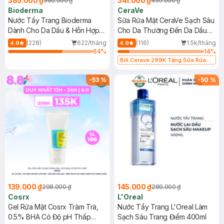
385.000 ₫
341.000 ₫
560.000 ₫
490.000 ₫
Bioderma
CeraVe
Nước Tẩy Trang Bioderma
Sữa Rửa Mặt CeraVe Sạch Sâu
Dành Cho Da Dầu & Hỗn Hợp
Cho Da Thường Đến Da Dầu
500ml
473ml
(228)
622/tháng
(116)
1.5k/tháng
4.9
4.9
64
%
14
%
Bill Cerave 299K Tặng Sữa Rửa
Mặt Cerave 30ml (SL có hạn)
-
53
%
-
50
%
139.000 ₫
145.000 ₫
298.000 ₫
289.000 ₫
Cosrx
L'Oreal
Gel Rửa Mặt Cosrx Tràm Trà,
Nước Tẩy Trang L'Oreal Làm
0.5% BHA Có Độ pH Thấp
Sạch Sâu Trang Điểm 400ml