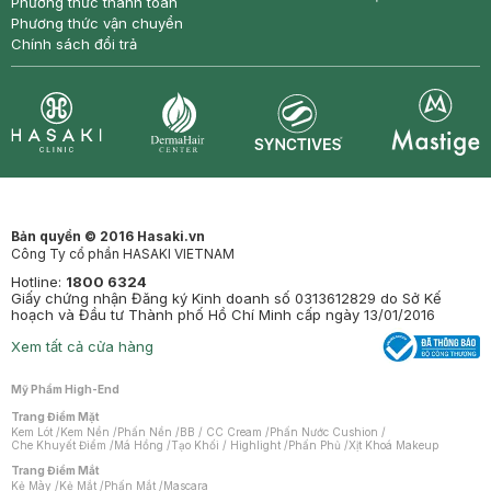
Phương thức thanh toán
Phương thức vận chuyển
Chính sách đổi trả
Synctives
Clinic
Dermahair
Mastige
Bản quyền © 2016 Hasaki.vn
Công Ty cổ phần HASAKI VIETNAM
Hotline:
1800 6324
Giấy chứng nhận Đăng ký Kinh doanh số 0313612829 do Sở Kế
hoạch và Đầu tư Thành phố Hồ Chí Minh cấp ngày 13/01/2016
Xem tất cả cửa hàng
Mỹ Phẩm High-End
Trang Điểm Mặt
Kem Lót
/
Kem Nền
/
Phấn Nền
/
BB / CC Cream
/
Phấn Nước Cushion
/
Che Khuyết Điểm
/
Má Hồng
/
Tạo Khối / Highlight
/
Phấn Phủ
/
Xịt Khoá Makeup
Trang Điểm Mắt
Kẻ Mày
/
Kẻ Mắt
/
Phấn Mắt
/
Mascara