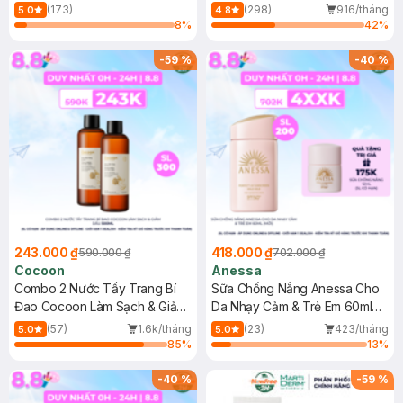
150ml
(173)
(298)
916/tháng
5.0
4.8
8
%
42
%
-
59
%
-
40
%
243.000 ₫
418.000 ₫
590.000 ₫
702.000 ₫
Cocoon
Anessa
Combo 2 Nước Tẩy Trang Bí
Sữa Chống Nắng Anessa Cho
Đao Cocoon Làm Sạch & Giảm
Da Nhạy Cảm & Trẻ Em 60ml
Dầu 500ml
(Mới)
(57)
1.6k/tháng
(23)
423/tháng
5.0
5.0
85
%
13
%
-
40
%
-
59
%