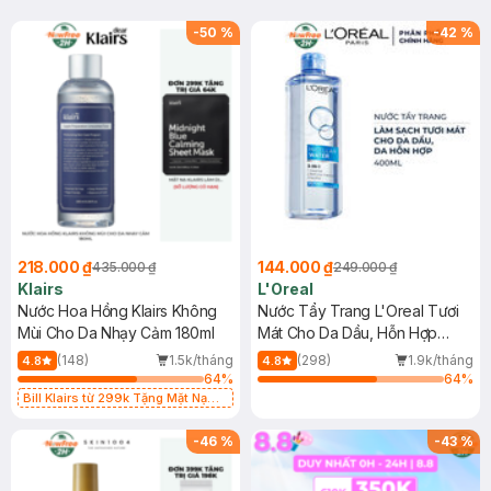
-
50
%
-
42
%
218.000 ₫
144.000 ₫
435.000 ₫
249.000 ₫
Klairs
L'Oreal
Nước Hoa Hồng Klairs Không
Nước Tẩy Trang L'Oreal Tươi
Mùi Cho Da Nhạy Cảm 180ml
Mát Cho Da Dầu, Hỗn Hợp
400ml
(148)
1.5k/tháng
(298)
1.9k/tháng
4.8
4.8
64
%
64
%
Bill Klairs từ 299k Tặng Mặt Nạ
Làm Dịu Da & Kiểm Soát Dầu Nhờn
25ml (SL Có Hạn)
-
46
%
-
43
%