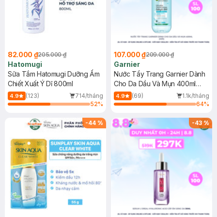
82.000 ₫
107.000 ₫
205.000 ₫
209.000 ₫
Hatomugi
Garnier
Sữa Tắm Hatomugi Dưỡng Ẩm
Nước Tẩy Trang Garnier Dành
Chiết Xuất Ý Dĩ 800ml
Cho Da Dầu Và Mụn 400ml
(Mới)
(123)
714/tháng
(69)
1.1k/tháng
4.9
4.9
52
%
64
%
-
44
%
-
43
%