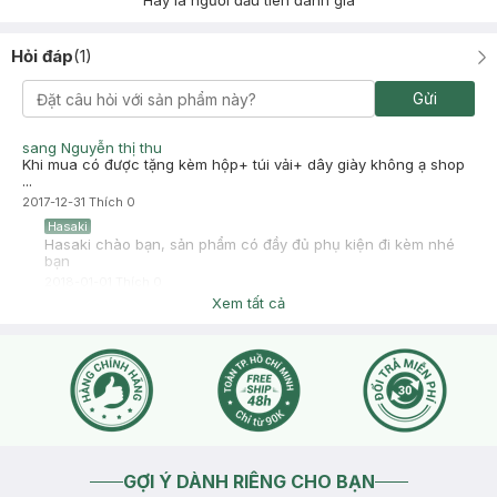
Hãy là người đầu tiên đánh giá
Hỏi đáp
(
1
)
Gửi
sang Nguyễn thị thu
Khi mua có được tặng kèm hộp+ túi vải+ dây giày không ạ shop
...
2017-12-31
Thích
0
Hasaki
Hasaki chào bạn, sản phẩm có đầy đủ phụ kiện đi kèm nhé
bạn
2018-01-01
Thích
0
Xem tất cả
GỢI Ý DÀNH RIÊNG CHO BẠN