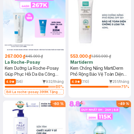
267.000 ₫
553.000 ₫
445.000 ₫
1.350.000 ₫
La Roche-Posay
Martiderm
Kem Dưỡng La Roche-Posay
Kem Chống Nắng MartiDerm
Giúp Phục Hồi Da Đa Công
Phổ Rộng Bảo Vệ Toàn Diện
Dụng 40ml
40ml
(56)
932/tháng
(110)
251/tháng
4.9
4.9
86
%
75
%
Bill La roche-posay 399K Tặng
Gel rửa mặt da dầu nhạy cảm 50ml
(SL có hạn)
-
60
%
-
49
%