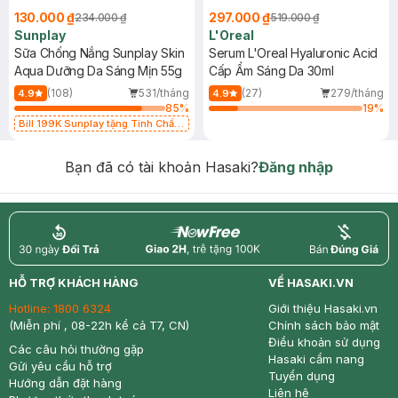
130.000 ₫
297.000 ₫
234.000 ₫
519.000 ₫
Sunplay
L'Oreal
Sữa Chống Nắng Sunplay Skin
Serum L'Oreal Hyaluronic Acid
Aqua Dưỡng Da Sáng Mịn 55g
Cấp Ẩm Sáng Da 30ml
(108)
531/tháng
(27)
279/tháng
4.9
4.9
85
%
19
%
Bill 199K Sunplay tặng Tinh Chất
Chống Nắng 7g trị giá 30K (SL có
hạn)
Bạn đã có tài khoản Hasaki?
Đăng nhập
return
nowfree
price
HỖ TRỢ KHÁCH HÀNG
VỀ HASAKI.VN
Hotline:
1800 6324
Giới thiệu Hasaki.vn
(Miễn phí , 08-22h kể cả T7, CN)
Chính sách bảo mật
Điều khoản sử dụng
Các câu hỏi thường gặp
Hasaki cẩm nang
Gửi yêu cầu hỗ trợ
Tuyển dụng
Hướng dẫn đặt hàng
Liên hệ