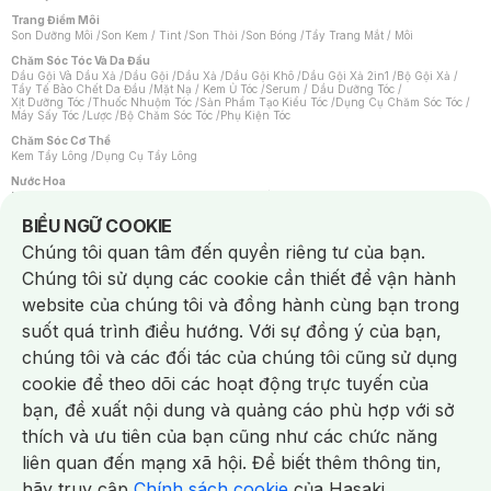
Trang Điểm Môi
Son Dưỡng Môi
/
Son Kem / Tint
/
Son Thỏi
/
Son Bóng
/
Tẩy Trang Mắt / Môi
Chăm Sóc Tóc Và Da Đầu
Dầu Gội Và Dầu Xả
/
Dầu Gội
/
Dầu Xả
/
Dầu Gội Khô
/
Dầu Gội Xả 2in1
/
Bộ Gội Xả
/
Tẩy Tế Bào Chết Da Đầu
/
Mặt Nạ / Kem Ủ Tóc
/
Serum / Dầu Dưỡng Tóc
/
Xịt Dưỡng Tóc
/
Thuốc Nhuộm Tóc
/
Sản Phẩm Tạo Kiểu Tóc
/
Dụng Cụ Chăm Sóc Tóc
/
Máy Sấy Tóc
/
Lược
/
Bộ Chăm Sóc Tóc
/
Phụ Kiện Tóc
Chăm Sóc Cơ Thể
Kem Tẩy Lông
/
Dụng Cụ Tẩy Lông
Nước Hoa
Nước Hoa Nữ
/
Nước Hoa Nam
/
Nước Hoa Cao Cấp
/
Xịt Thơm Toàn Thân
/
Nước Hoa Vùng Kín
Notice about cookies usage
BIỂU NGỮ COOKIE
Chăm Sóc Cá Nhân
Chúng tôi quan tâm đến quyền riêng tư của bạn.
Chống Muỗi
/
Khẩu Trang
/
Máy Massage
/
Mặt Nạ Xông Hơi
/
Nước Rửa Tay
/
Sản Phẩm Chăm Sóc Khác
/
Bàn Chải Đánh Răng
/
Bàn Chải Điện
/
Chúng tôi sử dụng các cookie cần thiết để vận hành
Hỗ Trợ Trắng Răng
/
Kem Đánh Răng
/
Máy Tăm Nước
/
Nước Súc Miệng
/
Tăm / Chỉ Nha Khoa
/
Xịt Thơm Miệng
/
Dung Dịch Vệ Sinh
/
Dưỡng Vùng Kín
/
website của chúng tôi và đồng hành cùng bạn trong
Khăn Ướt Vệ Sinh Vùng Kín
/
Băng Vệ Sinh
/
Tampon
/
Bọt Cạo Râu
/
Dao Cạo Râu
/
Máy Cạo Râu
suốt quá trình điều hướng. Với sự đồng ý của bạn,
Vấn Đề Về Da
chúng tôi và các đối tác của chúng tôi cũng sử dụng
Da Dầu / Lỗ Chân Lông To
/
Da Khô / Mất Nước
/
Da Lão Hóa
/
Da Mụn
/
Da Nhạy Cảm / Kích Ứng
/
Da Xỉn Màu
/
Thâm / Nám / Tàn Nhang
/
cookie để theo dõi các hoạt động trực tuyến của
Quầng Thâm & Bọng Mắt
/
Sẹo
/
Viêm Da Cơ Địa
bạn, đề xuất nội dung và quảng cáo phù hợp với sở
Dụng Cụ / Phụ Kiện Chăm Sóc Da
Chat i
Bông Tẩy Trang
/
Khăn Lau Mặt Khô
/
Dụng Cụ / Máy Rửa Mặt
/
Máy Chăm Sóc Da
/
thích và ưu tiên của bạn cũng như các chức năng
Dụng Cụ Chăm Sóc Khác
liên quan đến mạng xã hội. Để biết thêm thông tin,
hãy truy cập
Chính sách cookie
của Hasaki.