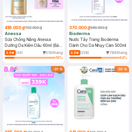
418.000 ₫
370.000 ₫
702.000 ₫
560.000 ₫
Anessa
Bioderma
Sữa Chống Nắng Anessa
Nước Tẩy Trang Bioderma
Dưỡng Da Kiềm Dầu 60ml (Bản
Dành Cho Da Nhạy Cảm 500ml
Mới)
(44)
516/tháng
(228)
789/tháng
4.9
4.9
19
%
64
%
-
31
%
-
30
%