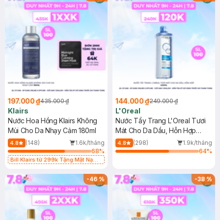
197.000 ₫
144.000 ₫
435.000 ₫
249.000 ₫
Klairs
L'Oreal
Nước Hoa Hồng Klairs Không
Nước Tẩy Trang L'Oreal Tươi
Mùi Cho Da Nhạy Cảm 180ml
Mát Cho Da Dầu, Hỗn Hợp
400ml
(148)
1.6k/tháng
(298)
1.9k/tháng
4.8
4.8
68
%
64
%
Bill Klairs từ 299k Tặng Mặt Nạ
Làm Dịu Da & Kiểm Soát Dầu Nhờn
25ml (SL Có Hạn)
-
46
%
-
38
%