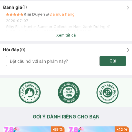
Đánh giá
(
1
)
Kim Duyên
Đã mua hàng
2020-07-07
Giày Bitis Hunter Summer Collection Nam Xanh Dương 41
DSM065733XDG41 , hàng rất ok tốt, giá hợp lý
Xem tất cả
Hỏi đáp
(
0
)
Gửi
GỢI Ý DÀNH RIÊNG CHO BẠN
-
55
%
-
42
%