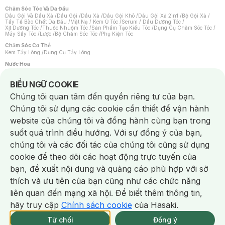
Chăm Sóc Tóc Và Da Đầu
Dầu Gội Và Dầu Xả
/
Dầu Gội
/
Dầu Xả
/
Dầu Gội Khô
/
Dầu Gội Xả 2in1
/
Bộ Gội Xả
/
Tẩy Tế Bào Chết Da Đầu
/
Mặt Nạ / Kem Ủ Tóc
/
Serum / Dầu Dưỡng Tóc
/
Xịt Dưỡng Tóc
/
Thuốc Nhuộm Tóc
/
Sản Phẩm Tạo Kiểu Tóc
/
Dụng Cụ Chăm Sóc Tóc
/
Máy Sấy Tóc
/
Lược
/
Bộ Chăm Sóc Tóc
/
Phụ Kiện Tóc
Chăm Sóc Cơ Thể
Kem Tẩy Lông
/
Dụng Cụ Tẩy Lông
Nước Hoa
Nước Hoa Nữ
/
Nước Hoa Nam
/
Nước Hoa Cao Cấp
/
Xịt Thơm Toàn Thân
/
Nước Hoa Vùng Kín
Notice about cookies usage
BIỂU NGỮ COOKIE
Chăm Sóc Cá Nhân
Chúng tôi quan tâm đến quyền riêng tư của bạn.
Chống Muỗi
/
Khẩu Trang
/
Máy Massage
/
Mặt Nạ Xông Hơi
/
Nước Rửa Tay
/
Sản Phẩm Chăm Sóc Khác
/
Bàn Chải Đánh Răng
/
Bàn Chải Điện
/
Chúng tôi sử dụng các cookie cần thiết để vận hành
Hỗ Trợ Trắng Răng
/
Kem Đánh Răng
/
Máy Tăm Nước
/
Nước Súc Miệng
/
Tăm / Chỉ Nha Khoa
/
Xịt Thơm Miệng
/
Dung Dịch Vệ Sinh
/
Dưỡng Vùng Kín
/
website của chúng tôi và đồng hành cùng bạn trong
Khăn Ướt Vệ Sinh Vùng Kín
/
Băng Vệ Sinh
/
Tampon
/
Bọt Cạo Râu
/
Dao Cạo Râu
/
Máy Cạo Râu
suốt quá trình điều hướng. Với sự đồng ý của bạn,
Vấn Đề Về Da
chúng tôi và các đối tác của chúng tôi cũng sử dụng
Da Dầu / Lỗ Chân Lông To
/
Da Khô / Mất Nước
/
Da Lão Hóa
/
Da Mụn
/
Da Nhạy Cảm / Kích Ứng
/
Da Xỉn Màu
/
Thâm / Nám / Tàn Nhang
/
cookie để theo dõi các hoạt động trực tuyến của
Quầng Thâm & Bọng Mắt
/
Sẹo
/
Viêm Da Cơ Địa
bạn, đề xuất nội dung và quảng cáo phù hợp với sở
Dụng Cụ / Phụ Kiện Chăm Sóc Da
Chat i
Bông Tẩy Trang
/
Khăn Lau Mặt Khô
/
Dụng Cụ / Máy Rửa Mặt
/
Máy Chăm Sóc Da
/
thích và ưu tiên của bạn cũng như các chức năng
Dụng Cụ Chăm Sóc Khác
liên quan đến mạng xã hội. Để biết thêm thông tin,
hãy truy cập
Chính sách cookie
của Hasaki.
Từ chối
Đồng ý