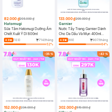
82.000 ₫
133.000 ₫
205.000 ₫
209.000 ₫
Hatomugi
Garnier
Sữa Tắm Hatomugi Dưỡng Ẩm
Nước Tẩy Trang Garnier Dành
Chiết Xuất Ý Dĩ 800ml
Cho Da Dầu Và Mụn 400ml
(Mới)
(123)
714/tháng
(69)
907/tháng
4.9
4.9
52
%
64
%
-
35
%
-
42
%
152.000 ₫
302.000 ₫
234.000 ₫
519.000 ₫