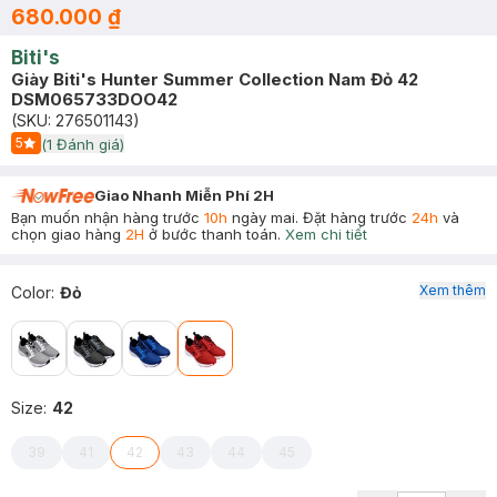
680.000 ₫
Biti's
Giày Biti's Hunter Summer Collection Nam Đỏ 42
DSM065733DOO42
(SKU:
276501143
)
5
(
1
Đánh giá)
Start Icon
Giao Nhanh Miễn Phí 2H
Bạn muốn nhận hàng trước
10h
ngày mai. Đặt hàng trước
24h
và
chọn giao hàng
2H
ở bước thanh toán.
Xem chi tiết
Xem thêm
Color
:
Đỏ
Size
:
42
39
41
42
43
44
45