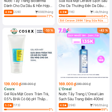
Nước Tẩy Trang Bioderma
Sữa Rửa Mặt CeraVe Sạch Sâu
Dành Cho Da Dầu & Hỗn Hợp
Cho Da Thường Đến Da Dầu
500ml
473ml
(228)
698/tháng
(116)
1.4k/tháng
4.9
4.9
77
%
64
%
Bill Cerave 299K Tặng Sữa Rửa
Mặt Cerave 30ml (SL có hạn)
-
53
%
-
42
%
139.000 ₫
169.000 ₫
298.000 ₫
289.000 ₫
Cosrx
L'Oreal
Gel Rửa Mặt Cosrx Tràm Trà,
Nước Tẩy Trang L'Oreal Làm
0.5% BHA Có Độ pH Thấp
Sạch Sâu Trang Điểm 400ml
150ml
(173)
(298)
786/tháng
5.0
4.8
6
%
99
%