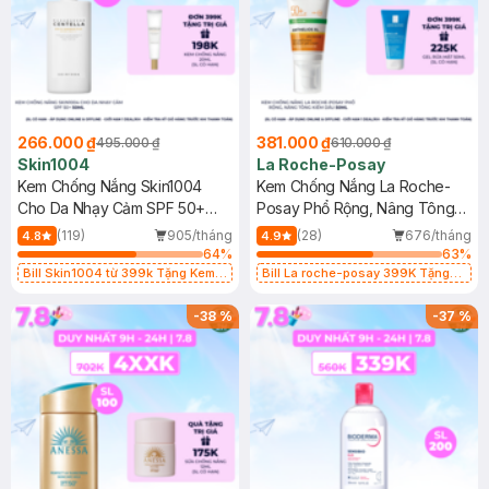
266.000 ₫
381.000 ₫
495.000 ₫
610.000 ₫
Skin1004
La Roche-Posay
Kem Chống Nắng Skin1004
Kem Chống Nắng La Roche-
Cho Da Nhạy Cảm SPF 50+
Posay Phổ Rộng, Nâng Tông
50ml
Kiềm Dầu 50ml
(119)
905/tháng
(28)
676/tháng
4.8
4.9
64
%
63
%
Bill Skin1004 từ 399k Tặng Kem
Bill La roche-posay 399K Tặng
Chống Nắng Cho Da Nhạy Cảm
Gel rửa mặt da dầu nhạy cảm 50ml
SPF 50+ 20ml (SL Có Hạn)
(SL có hạn)
-
38
%
-
37
%