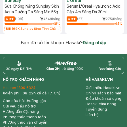
Sunplay
L'Oreal
Sữa Chống Nắng Sunplay Skin
Serum L'Oreal Hyaluronic Acid
Aqua Dưỡng Da Sáng Mịn 55g
Cấp Ẩm Sáng Da 30ml
(108)
454/tháng
(27)
275/tháng
4.9
4.9
48
%
44
%
Bill 199K Sunplay tặng Tinh Chất
Chống Nắng 7g trị giá 30K (SL có
hạn)
Bạn đã có tài khoản Hasaki?
Đăng nhập
return
nowfree
price
HỖ TRỢ KHÁCH HÀNG
VỀ HASAKI.VN
Hotline:
1800 6324
Giới thiệu Hasaki.vn
(Miễn phí , 08-22h kể cả T7, CN)
Chính sách bảo mật
Điều khoản sử dụng
Các câu hỏi thường gặp
Hasaki cẩm nang
Gửi yêu cầu hỗ trợ
Tuyển dụng
Hướng dẫn đặt hàng
Liên hệ
Phương thức thanh toán
Phương thức vận chuyển