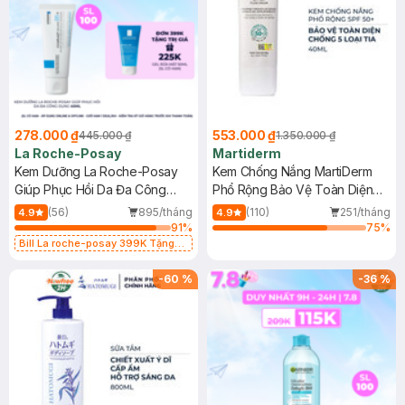
278.000 ₫
553.000 ₫
445.000 ₫
1.350.000 ₫
La Roche-Posay
Martiderm
Kem Dưỡng La Roche-Posay
Kem Chống Nắng MartiDerm
Giúp Phục Hồi Da Đa Công
Phổ Rộng Bảo Vệ Toàn Diện
Dụng 40ml
40ml
(56)
895/tháng
(110)
251/tháng
4.9
4.9
91
%
75
%
Bill La roche-posay 399K Tặng
Gel rửa mặt da dầu nhạy cảm 50ml
(SL có hạn)
-
60
%
-
36
%