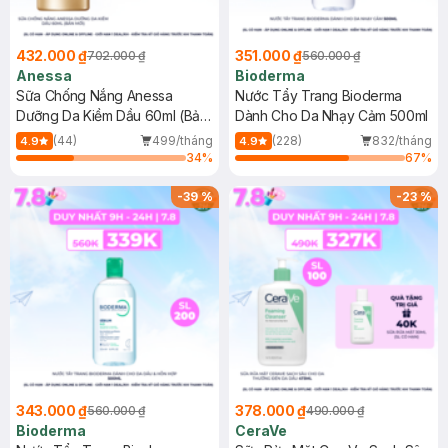
432.000 ₫
351.000 ₫
702.000 ₫
560.000 ₫
Anessa
Bioderma
Sữa Chống Nắng Anessa
Nước Tẩy Trang Bioderma
Dưỡng Da Kiềm Dầu 60ml (Bản
Dành Cho Da Nhạy Cảm 500ml
Mới)
(44)
499/tháng
(228)
832/tháng
4.9
4.9
34
%
67
%
-
39
%
-
23
%
343.000 ₫
378.000 ₫
560.000 ₫
490.000 ₫
Bioderma
CeraVe