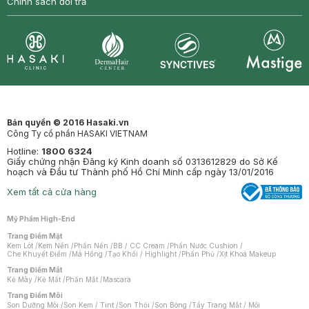
Chính sách đổi trả
Synctives
Clinic
Dermahair
Mastige
Bản quyền © 2016 Hasaki.vn
Công Ty cổ phần HASAKI VIETNAM
Hotline:
1800 6324
Giấy chứng nhận Đăng ký Kinh doanh số 0313612829 do Sở Kế
hoạch và Đầu tư Thành phố Hồ Chí Minh cấp ngày 13/01/2016
Xem tất cả cửa hàng
Mỹ Phẩm High-End
Trang Điểm Mặt
Kem Lót
/
Kem Nền
/
Phấn Nền
/
BB / CC Cream
/
Phấn Nước Cushion
/
Che Khuyết Điểm
/
Má Hồng
/
Tạo Khối / Highlight
/
Phấn Phủ
/
Xịt Khoá Makeup
Trang Điểm Mắt
Kẻ Mày
/
Kẻ Mắt
/
Phấn Mắt
/
Mascara
Trang Điểm Môi
Son Dưỡng Môi
/
Son Kem / Tint
/
Son Thỏi
/
Son Bóng
/
Tẩy Trang Mắt / Môi