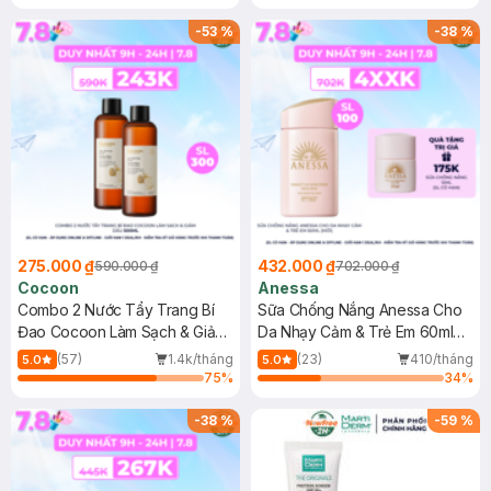
-
53
%
-
38
%
275.000 ₫
432.000 ₫
590.000 ₫
702.000 ₫
Cocoon
Anessa
Combo 2 Nước Tẩy Trang Bí
Sữa Chống Nắng Anessa Cho
Đao Cocoon Làm Sạch & Giảm
Da Nhạy Cảm & Trẻ Em 60ml
Dầu 500ml
(Mới)
(57)
1.4k/tháng
(23)
410/tháng
5.0
5.0
75
%
34
%
-
38
%
-
59
%