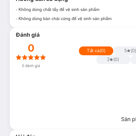
- Không dùng chất tẩy để vệ sinh sản phẩm
- Không dùng bàn chải cứng để vệ sinh sản phẩm
Đánh giá
0
Tất cả
(
0
)
5
(
0
2
(
0
)
0
đánh giá
Sản p
Công dụng:
- Nằm trong bộ sưu tập Văn hóa Dân gian mới nhất từ Biti's,
mái, góp phần nâng niu đôi chân bé nhỏ của bé mà còn giúp b