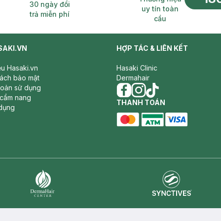
30 ngày đổi
uy tín toàn
trả miễn phí
cầu
SAKI.VN
HỢP TÁC & LIÊN KẾT
iệu Hasaki.vn
Hasaki Clinic
sách bảo mật
Dermahair
hoản sử dụng
 cẩm nang
facebook
THANH TOÁN
instagram
tiktok
dụng
master card
ATM card
visa card
Synctives
Dermahair