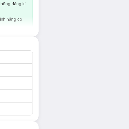
không đăng kí
ính hãng có
i học gây ấn tượng
g tốt, được tạo ra
nh khi được ưu ái
, 32, 33