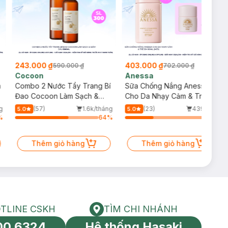
243.000 ₫
403.000 ₫
590.000 ₫
702.000 ₫
Cocoon
Anessa
m
Combo 2 Nước Tẩy Trang Bí
Sữa Chống Nắng Anessa
Đao Cocoon Làm Sạch &
Cho Da Nhạy Cảm & Trẻ Em
Giảm Dầu 500ml
60ml (Mới)
g
(57)
1.6k/tháng
(23)
439/tháng
5.0
5.0
%
64
%
34
%
Thêm giỏ hàng
Thêm giỏ hàng
TLINE CSKH
TÌM CHI NHÁNH
HOTLINE CSKH
Tìm chi nhánh
00 6324
Hệ thống Hasaki
tín toàn cầu