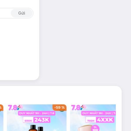
phân được xẻ rãnh
Gửi
ng vào và không bị
n được in trên bề
 mẹ, đem đến sự tự
%
-
59
%
-
43
%