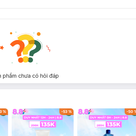
được làm bằng chất liệu cao cấp, với đế bằng TPR mềm mại, cao 3 
é tha hồ chạy nhảy suốt cả ngày. Quai chắc chắn giúp bé dễ dàng ma
, các bé có thể sử dụng được lâu dài hơn.
ùng họa tiết mẹ Âu Cơ và các con trong câu truyện Con Rồng Cháu Tiê
)
khiến các bé cảm thấy thích thú khi mang.
thích hợp cho các bé gái mang trong các dịp đi chơi, lễ tết cùng cha
n phẩm chưa có hỏi đáp
3
%
-
53
%
-
50