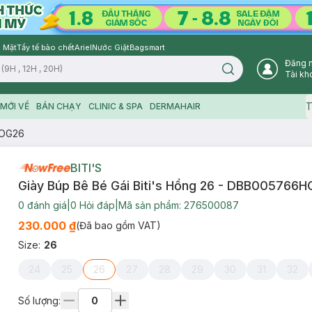
 Mặt
Tẩy tế bào chết
Ariel
Nước Giặt
Bagsmart
Đăng 
Search icon
Tài kh
T
MỚI VỀ
BÁN CHẠY
CLINIC & SPA
DERMAHAIR
HOG26
BITI'S
Giày Búp Bê Bé Gái Biti's Hồng 26 - DBB005766
0
đánh giá
|
0
Hỏi đáp
|
Mã sản phẩm:
276500087
230.000 ₫
(Đã bao gồm VAT)
Size
:
26
24
25
26
27
28
29
30
31
32
Số lượng: