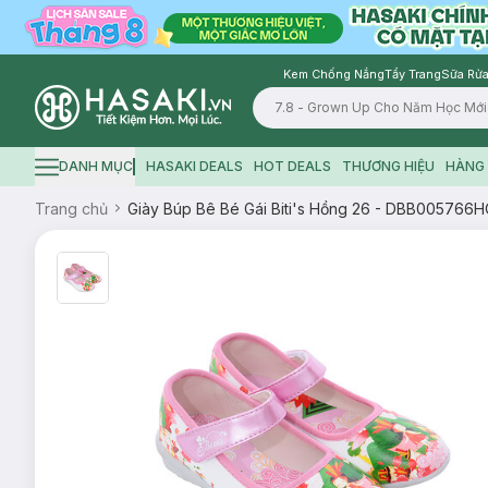
Kem Chống Nắng
Tẩy Trang
Sữa Rửa
Logo
DANH MỤC
HASAKI DEALS
HOT DEALS
THƯƠNG HIỆU
HÀNG 
Hamburger icon
Trang chủ
Giày Búp Bê Bé Gái Biti's Hồng 26 - DBB005766