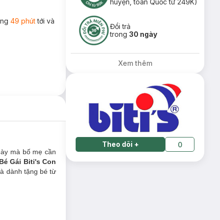
huyện, toàn Quốc từ 249K)
rong
49 phút
tới và
Đổi trả
trong
30 ngày
Xem thêm
Theo dõi
+
0
ngày mà bố mẹ cần
Bé Gái Biti's Con
uà dành tặng bé từ