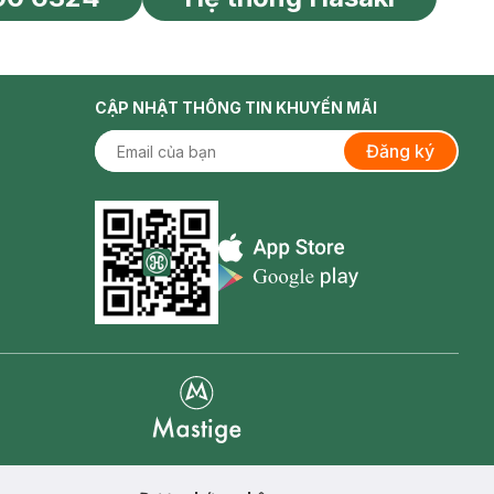
CẬP NHẬT THÔNG TIN KHUYẾN MÃI
Đăng ký
Appstore icon
Goolge Play icon
Mastige