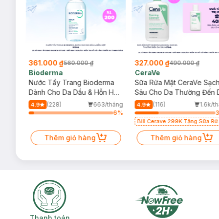
361.000 ₫
327.000 ₫
560.000 ₫
490.000 ₫
Bioderma
CeraVe
rma
Nước Tẩy Trang Bioderma
Sữa Rửa Mặt CeraVe Sạc
m
Dành Cho Da Dầu & Hỗn Hợp
Sâu Cho Da Thường Đến 
500ml
Dầu 473ml
/tháng
(228)
663/tháng
(116)
1.6k/t
4.9
4.9
7
%
6
%
Bill Cerave 299K Tặng Sữa Rử
Mặt Cerave 30ml (SL có hạn)
Thêm giỏ hàng
Thêm giỏ hàng
Bảo quản:
Nơi khô ráo, thoáng mát, tránh ánh mặt trời và nhi
Thanh toán khi nhận hàng
Giao nhanh miễ
Thanh toán