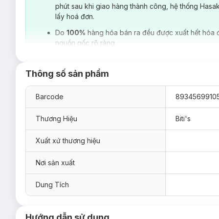
phút sau khi giao hàng thành công, hệ thống Hasa
lấy hoá đơn.
Do
100%
hàng hóa bán ra đều được xuất hết hóa 
nguồn gốc rõ ràng.
Là sản phẩm của
Biti's
, thương hiệu ra đời từ năm 1982 và g
bởi chất lượng “siêu bền bỉ”,
Biti’s
đã từng bước chinh phục ng
Thông số sản phẩm
bởi bàn tay và khối óc của người Việt phục vụ cho chính ngườ
dành cho nhiều danh xưng thú vị như: “thương hiệu quốc dân”, 
Barcode
8934569910
Giày Búp Bê Bé Gái Biti's Con Rồng Cháu Tiên (Hồng)
hiệ
Thương Hiệu
Biti's
Xuất xứ thương hiệu
Nơi sản xuất
Dung Tích
Hướng dẫn sử dụng