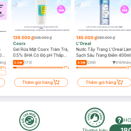
139.000 ₫
145.000 ₫
298.000 ₫
289.000 ₫
Cosrx
L'Oreal
h
Gel Rửa Mặt Cosrx Tràm Trà,
Nước Tẩy Trang L'Oreal Là
Da
0.5% BHA Có Độ pH Thấp
Sạch Sâu Trang Điểm 400ml
150ml
háng
(173)
(298)
916/thán
5.0
4.8
30
%
7
%
3
a
Thêm giỏ hàng
Thêm giỏ hàng
HO
ệt độ cao
18
n phí 2H
30 ngày đổi trả miễn phí
Thương hiệu uy 
Thương hiệu