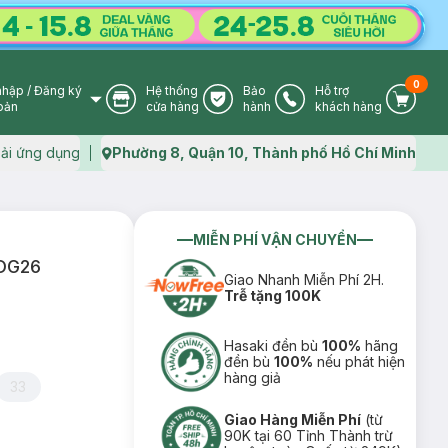
0
nhập
/
Đăng ký
Hệ thống
Bảo
Hỗ trợ
User Icon
Store Icon
Warranty Icon
Phone Icon
Cart I
oản
cửa hàng
hành
khách hàng
ải ứng dụng
Phường 8, Quận 10, Thành phố Hồ Chí Minh
Map icon
MIỄN PHÍ VẬN CHUYỂN
HOG26
Giao Nhanh Miễn Phí 2H.
Trễ tặng 100K
Hasaki đền bù
100%
hãng
đền bù
100%
nếu phát hiện
hàng giả
33
Giao Hàng Miễn Phí
(từ
90K tại 60 Tỉnh Thành trừ