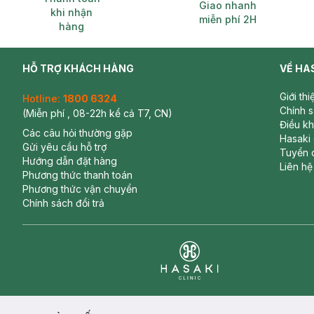
Xuất xứ:
Việt Nam
Giao nhanh
khi nhận
miễn phí 2H
Thương hiệu:
Biti's
hàng
HỖ TRỢ KHÁCH HÀNG
VỀ HA
Giới th
Hotline:
1800 6324
Chính 
(Miễn phí , 08-22h kể cả T7, CN)
Điều k
Các câu hỏi thường gặp
Hasaki
Gửi yêu cầu hỗ trợ
Tuyển 
Hướng dẫn đặt hàng
Liên hệ
Phương thức thanh toán
Phương thức vận chuyển
Chính sách đổi trả
Clinic