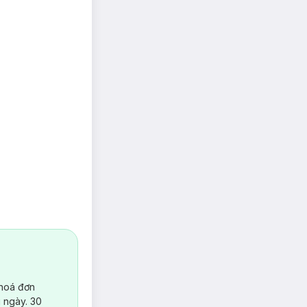
 hoá đơn
 ngày. 30