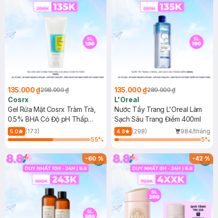
135.000 ₫
135.000 ₫
298.000 ₫
289.000 ₫
Cosrx
L'Oreal
Gel Rửa Mặt Cosrx Tràm Trà,
Nước Tẩy Trang L'Oreal Làm
0.5% BHA Có Độ pH Thấp
Sạch Sâu Trang Điểm 400ml
150ml
(173)
(298)
984/tháng
5.0
4.8
55
%
5
%
-
60
%
-
42
%