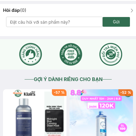
Hỏi đáp
(
0
)
Gửi
GỢI Ý DÀNH RIÊNG CHO BẠN
-
57
%
-
52
%