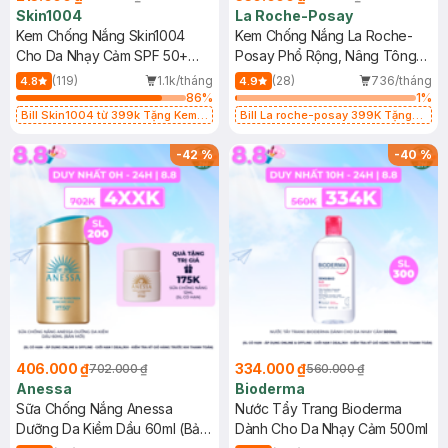
Skin1004
La Roche-Posay
Kem Chống Nắng Skin1004
Kem Chống Nắng La Roche-
Cho Da Nhạy Cảm SPF 50+
Posay Phổ Rộng, Nâng Tông
50ml
Kiềm Dầu 50ml
(119)
1.1k/tháng
(28)
736/tháng
4.8
4.9
86
%
1
%
Bill Skin1004 từ 399k Tặng Kem
Bill La roche-posay 399K Tặng
Chống Nắng Cho Da Nhạy Cảm
Gel rửa mặt da dầu nhạy cảm 50ml
SPF 50+ 20ml (SL Có Hạn)
(SL có hạn)
-
42
%
-
40
%
406.000 ₫
334.000 ₫
702.000 ₫
560.000 ₫
Anessa
Bioderma
Sữa Chống Nắng Anessa
Nước Tẩy Trang Bioderma
Dưỡng Da Kiềm Dầu 60ml (Bản
Dành Cho Da Nhạy Cảm 500ml