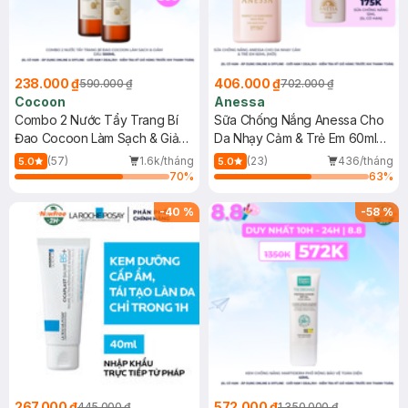
238.000 ₫
406.000 ₫
590.000 ₫
702.000 ₫
Cocoon
Anessa
Combo 2 Nước Tẩy Trang Bí
Sữa Chống Nắng Anessa Cho
Đao Cocoon Làm Sạch & Giảm
Da Nhạy Cảm & Trẻ Em 60ml
Dầu 500ml
(Mới)
(57)
1.6k/tháng
(23)
436/tháng
5.0
5.0
70
%
63
%
-
40
%
-
58
%
267.000 ₫
572.000 ₫
445.000 ₫
1.350.000 ₫