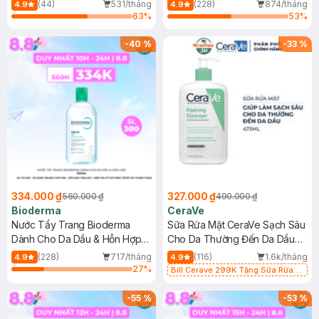
Mới)
(44)
531/tháng
(228)
874/tháng
4.9
4.9
63
%
53
%
-
40
%
-
33
%
334.000 ₫
327.000 ₫
560.000 ₫
490.000 ₫
Bioderma
CeraVe
Nước Tẩy Trang Bioderma
Sữa Rửa Mặt CeraVe Sạch Sâu
Dành Cho Da Dầu & Hỗn Hợp
Cho Da Thường Đến Da Dầu
500ml
473ml
(228)
717/tháng
(116)
1.6k/tháng
4.9
4.9
27
%
Bill Cerave 299K Tặng Sữa Rửa
Mặt Cerave 30ml (SL có hạn)
-
55
%
-
53
%