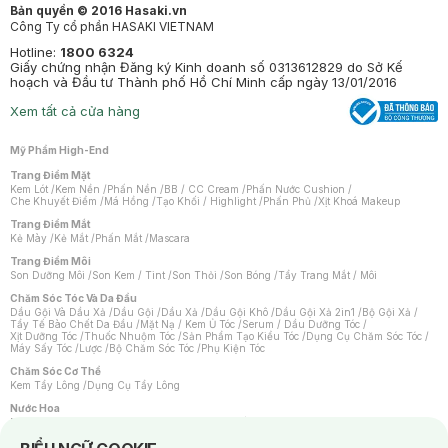
Bản quyền © 2016 Hasaki.vn
Công Ty cổ phần HASAKI VIETNAM
Hotline:
1800 6324
Giấy chứng nhận Đăng ký Kinh doanh số 0313612829 do Sở Kế
hoạch và Đầu tư Thành phố Hồ Chí Minh cấp ngày 13/01/2016
Xem tất cả cửa hàng
Mỹ Phẩm High-End
Trang Điểm Mặt
Kem Lót
/
Kem Nền
/
Phấn Nền
/
BB / CC Cream
/
Phấn Nước Cushion
/
Che Khuyết Điểm
/
Má Hồng
/
Tạo Khối / Highlight
/
Phấn Phủ
/
Xịt Khoá Makeup
Trang Điểm Mắt
Kẻ Mày
/
Kẻ Mắt
/
Phấn Mắt
/
Mascara
Trang Điểm Môi
Son Dưỡng Môi
/
Son Kem / Tint
/
Son Thỏi
/
Son Bóng
/
Tẩy Trang Mắt / Môi
Chăm Sóc Tóc Và Da Đầu
Dầu Gội Và Dầu Xả
/
Dầu Gội
/
Dầu Xả
/
Dầu Gội Khô
/
Dầu Gội Xả 2in1
/
Bộ Gội Xả
/
Tẩy Tế Bào Chết Da Đầu
/
Mặt Nạ / Kem Ủ Tóc
/
Serum / Dầu Dưỡng Tóc
/
Xịt Dưỡng Tóc
/
Thuốc Nhuộm Tóc
/
Sản Phẩm Tạo Kiểu Tóc
/
Dụng Cụ Chăm Sóc Tóc
/
Máy Sấy Tóc
/
Lược
/
Bộ Chăm Sóc Tóc
/
Phụ Kiện Tóc
Chăm Sóc Cơ Thể
Kem Tẩy Lông
/
Dụng Cụ Tẩy Lông
Nước Hoa
Nước Hoa Nữ
/
Nước Hoa Nam
/
Nước Hoa Cao Cấp
/
Xịt Thơm Toàn Thân
/
Nước Hoa Vùng Kín
Notice about cookies usage