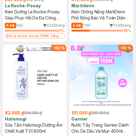
La Roche-Posay
Martiderm
Kem Dưỡng La Roche-Posay
Kem Chống Nắng MartiDerm
Giúp Phục Hồi Da Đa Công
Phổ Rộng Bảo Vệ Toàn Diện
Dụng 40ml
40ml
(56)
932/tháng
(110)
243/tháng
4.9
4.9
1
%
36
%
Bill La roche-posay 399K Tặng
Gel rửa mặt da dầu nhạy cảm 50ml
(SL có hạn)
-
60
%
-
52
%
82.000 ₫
101.000 ₫
205.000 ₫
209.000 ₫
Hatomugi
Garnier
Sữa Tắm Hatomugi Dưỡng Ẩm
Nước Tẩy Trang Garnier Dành
Chiết Xuất Ý Dĩ 800ml
Cho Da Dầu Và Mụn 400ml