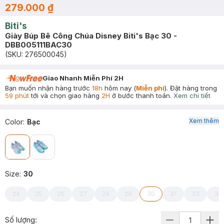
279.000 ₫
Biti's
Giày Búp Bê Công Chúa Disney Biti's Bạc 30 -
DBB005111BAC30
(SKU:
276500045
)
Giao Nhanh Miễn Phí 2H
Bạn muốn nhận hàng trước
18h
hôm nay (
Miễn phí
). Đặt hàng trong
59 phút
tới và chọn giao hàng
2H
ở bước thanh toán.
Xem chi tiết
Xem thêm
Color
:
Bạc
Size
:
30
24
25
26
27
28
29
30
31
33
34
Số lượng: