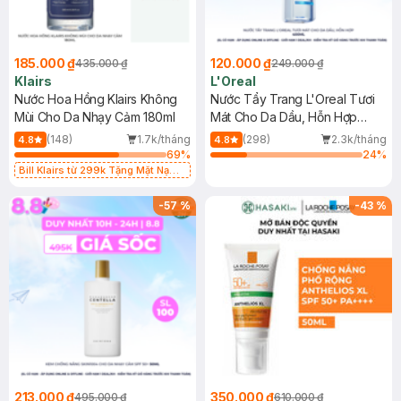
185.000 ₫
120.000 ₫
435.000 ₫
249.000 ₫
Klairs
L'Oreal
Nước Hoa Hồng Klairs Không
Nước Tẩy Trang L'Oreal Tươi
Mùi Cho Da Nhạy Cảm 180ml
Mát Cho Da Dầu, Hỗn Hợp
400ml
(148)
1.7k/tháng
(298)
2.3k/tháng
4.8
4.8
69
%
24
%
Bill Klairs từ 299k Tặng Mặt Nạ
Làm Dịu Da & Kiểm Soát Dầu Nhờn
25ml (SL Có Hạn)
-
57
%
-
43
%
213.000 ₫
350.000 ₫
495.000 ₫
610.000 ₫