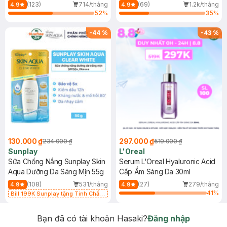
(Mới)
(123)
714/tháng
(69)
1.2k/tháng
4.9
4.9
52
%
35
%
-
44
%
-
43
%
130.000 ₫
297.000 ₫
234.000 ₫
519.000 ₫
Sunplay
L'Oreal
Sữa Chống Nắng Sunplay Skin
Serum L'Oreal Hyaluronic Acid
Aqua Dưỡng Da Sáng Mịn 55g
Cấp Ẩm Sáng Da 30ml
(108)
531/tháng
(27)
279/tháng
4.9
4.9
41
%
Bill 199K Sunplay tặng Tinh Chất
Chống Nắng 7g trị giá 30K (SL có
hạn)
Bạn đã có tài khoản Hasaki?
Đăng nhập