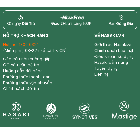
return
nowfree
price
HỖ TRỢ KHÁCH HÀNG
VỀ HASAKI.VN
Hotline:
1800 6324
Giới thiệu Hasaki.vn
(Miễn phí , 08-22h kể cả T7, CN)
Chính sách bảo mật
Điều khoản sử dụng
Các câu hỏi thường gặp
Hasaki cẩm nang
Gửi yêu cầu hỗ trợ
Tuyển dụng
Hướng dẫn đặt hàng
Liên hệ
Phương thức thanh toán
Phương thức vận chuyển
Chính sách đổi trả
Synctives
Clinic
Dermahair
Mastige