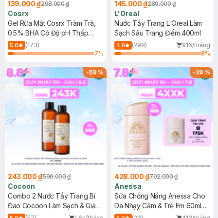
139.000 ₫
145.000 ₫
298.000 ₫
289.000 ₫
Cosrx
L'Oreal
Gel Rửa Mặt Cosrx Tràm Trà,
Nước Tẩy Trang L'Oreal Làm
0.5% BHA Có Độ pH Thấp
Sạch Sâu Trang Điểm 400ml
150ml
(173)
(298)
916/tháng
5.0
4.8
7
%
8
%
-
59
%
-
39
%
243.000 ₫
428.000 ₫
590.000 ₫
702.000 ₫
Cocoon
Anessa
Combo 2 Nước Tẩy Trang Bí
Sữa Chống Nắng Anessa Cho
Đao Cocoon Làm Sạch & Giảm
Da Nhạy Cảm & Trẻ Em 60ml
Dầu 500ml
(Mới)
(57)
1.6k/tháng
(23)
413/tháng