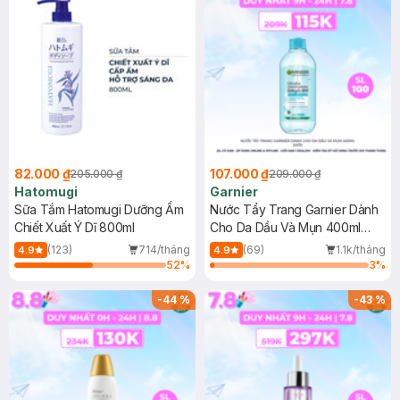
82.000 ₫
107.000 ₫
205.000 ₫
209.000 ₫
Hatomugi
Garnier
Sữa Tắm Hatomugi Dưỡng Ẩm
Nước Tẩy Trang Garnier Dành
Chiết Xuất Ý Dĩ 800ml
Cho Da Dầu Và Mụn 400ml
(Mới)
(123)
714/tháng
(69)
1.1k/tháng
4.9
4.9
52
%
3
%
-
44
%
-
43
%