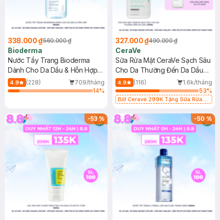
338.000 ₫
327.000 ₫
560.000 ₫
490.000 ₫
Bioderma
CeraVe
Nước Tẩy Trang Bioderma
Sữa Rửa Mặt CeraVe Sạch Sâu
Dành Cho Da Dầu & Hỗn Hợp
Cho Da Thường Đến Da Dầu
500ml
473ml
(228)
709/tháng
(116)
1.6k/tháng
4.9
4.9
14
%
53
%
Bill Cerave 299K Tặng Sữa Rửa
Mặt Cerave 30ml (SL có hạn)
-
53
%
-
50
%