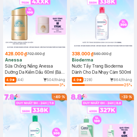
428.000 ₫
338.000 ₫
702.000 ₫
560.000 ₫
Anessa
Bioderma
Sữa Chống Nắng Anessa
Nước Tẩy Trang Bioderma
Dưỡng Da Kiềm Dầu 60ml (Bản
Dành Cho Da Nhạy Cảm 500ml
Mới)
(44)
504/tháng
(228)
864/tháng
4.9
4.9
3
%
25
%
-
40
%
-
33
%