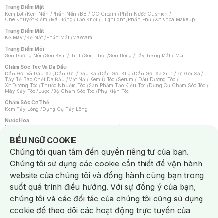
Trang Điểm Mặt
Kem Lót
/
Kem Nền
/
Phấn Nền
/
BB / CC Cream
/
Phấn Nước Cushion
/
Che Khuyết Điểm
/
Má Hồng
/
Tạo Khối / Highlight
/
Phấn Phủ
/
Xịt Khoá Makeup
Trang Điểm Mắt
Kẻ Mày
/
Kẻ Mắt
/
Phấn Mắt
/
Mascara
Trang Điểm Môi
Son Dưỡng Môi
/
Son Kem / Tint
/
Son Thỏi
/
Son Bóng
/
Tẩy Trang Mắt / Môi
Chăm Sóc Tóc Và Da Đầu
Dầu Gội Và Dầu Xả
/
Dầu Gội
/
Dầu Xả
/
Dầu Gội Khô
/
Dầu Gội Xả 2in1
/
Bộ Gội Xả
/
Tẩy Tế Bào Chết Da Đầu
/
Mặt Nạ / Kem Ủ Tóc
/
Serum / Dầu Dưỡng Tóc
/
Xịt Dưỡng Tóc
/
Thuốc Nhuộm Tóc
/
Sản Phẩm Tạo Kiểu Tóc
/
Dụng Cụ Chăm Sóc Tóc
/
Máy Sấy Tóc
/
Lược
/
Bộ Chăm Sóc Tóc
/
Phụ Kiện Tóc
Chăm Sóc Cơ Thể
Kem Tẩy Lông
/
Dụng Cụ Tẩy Lông
Nước Hoa
Nước Hoa Nữ
/
Nước Hoa Nam
/
Nước Hoa Cao Cấp
/
Xịt Thơm Toàn Thân
/
Nước Hoa Vùng Kín
Notice about cookies usage
BIỂU NGỮ COOKIE
Chăm Sóc Cá Nhân
Chúng tôi quan tâm đến quyền riêng tư của bạn.
Chống Muỗi
/
Khẩu Trang
/
Máy Massage
/
Mặt Nạ Xông Hơi
/
Nước Rửa Tay
/
Sản Phẩm Chăm Sóc Khác
/
Bàn Chải Đánh Răng
/
Bàn Chải Điện
/
Chúng tôi sử dụng các cookie cần thiết để vận hành
Hỗ Trợ Trắng Răng
/
Kem Đánh Răng
/
Máy Tăm Nước
/
Nước Súc Miệng
/
Tăm / Chỉ Nha Khoa
/
Xịt Thơm Miệng
/
Dung Dịch Vệ Sinh
/
Dưỡng Vùng Kín
/
website của chúng tôi và đồng hành cùng bạn trong
Khăn Ướt Vệ Sinh Vùng Kín
/
Băng Vệ Sinh
/
Tampon
/
Bọt Cạo Râu
/
Dao Cạo Râu
/
Máy Cạo Râu
suốt quá trình điều hướng. Với sự đồng ý của bạn,
Vấn Đề Về Da
chúng tôi và các đối tác của chúng tôi cũng sử dụng
Da Dầu / Lỗ Chân Lông To
/
Da Khô / Mất Nước
/
Da Lão Hóa
/
Da Mụn
/
Da Nhạy Cảm / Kích Ứng
/
Da Xỉn Màu
/
Thâm / Nám / Tàn Nhang
/
cookie để theo dõi các hoạt động trực tuyến của
Quầng Thâm & Bọng Mắt
/
Sẹo
/
Viêm Da Cơ Địa