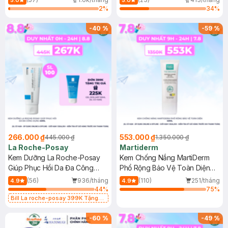
5.0
5.0
2
%
34
%
-
40
%
-
59
%
266.000 ₫
553.000 ₫
445.000 ₫
1.350.000 ₫
La Roche-Posay
Martiderm
Kem Dưỡng La Roche-Posay
Kem Chống Nắng MartiDerm
Giúp Phục Hồi Da Đa Công
Phổ Rộng Bảo Vệ Toàn Diện
Dụng 40ml
40ml
(56)
936/tháng
(110)
251/tháng
4.9
4.9
44
%
75
%
Bill La roche-posay 399K Tặng
Gel rửa mặt da dầu nhạy cảm 50ml
(SL có hạn)
-
60
%
-
49
%