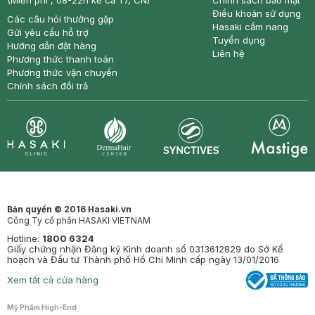
(Miễn phí , 08-22h kể cả T7, CN)
Chính sách bảo mật
Điều khoản sử dụng
Các câu hỏi thường gặp
Hasaki cẩm nang
Gửi yêu cầu hỗ trợ
Tuyển dụng
Hướng dẫn đặt hàng
Liên hệ
Phương thức thanh toán
Phương thức vận chuyển
Chính sách đổi trả
Synctives
Clinic
Dermahair
Mastige
Bản quyền © 2016 Hasaki.vn
Công Ty cổ phần HASAKI VIETNAM
Hotline:
1800 6324
Giấy chứng nhận Đăng ký Kinh doanh số 0313612829 do Sở Kế
hoạch và Đầu tư Thành phố Hồ Chí Minh cấp ngày 13/01/2016
Xem tất cả cửa hàng
Mỹ Phẩm High-End