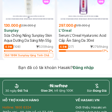
130.000 ₫
297.000 ₫
234.000 ₫
519.000 ₫
Sunplay
L'Oreal
Sữa Chống Nắng Sunplay Skin
Serum L'Oreal Hyaluronic Acid
Aqua Dưỡng Da Sáng Mịn 55g
Cấp Ẩm Sáng Da 30ml
(108)
531/tháng
(27)
279/tháng
4.9
4.9
2
%
17
%
Bill 199K Sunplay tặng Tinh Chất
Chống Nắng 7g trị giá 30K (SL có
hạn)
Bạn đã có tài khoản Hasaki?
Đăng nhập
return
nowfree
price
HỖ TRỢ KHÁCH HÀNG
VỀ HASAKI.VN
Hotline:
1800 6324
Giới thiệu Hasaki.vn