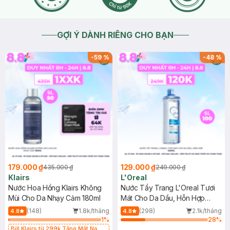
GỢI Ý DÀNH RIÊNG CHO BẠN
-
59
%
-
48
%
179.000 ₫
129.000 ₫
435.000 ₫
249.000 ₫
Klairs
L'Oreal
Nước Hoa Hồng Klairs Không
Nước Tẩy Trang L'Oreal Tươi
Mùi Cho Da Nhạy Cảm 180ml
Mát Cho Da Dầu, Hỗn Hợp
400ml
(148)
1.8k/tháng
(298)
2.1k/tháng
4.8
4.8
1
%
28
%
Bill Klairs từ 299k Tặng Mặt Nạ