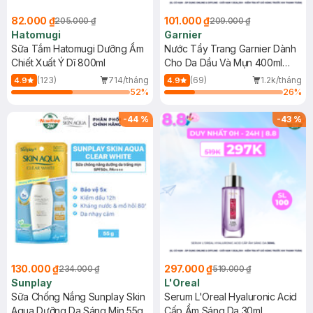
82.000 ₫
101.000 ₫
205.000 ₫
209.000 ₫
Hatomugi
Garnier
Sữa Tắm Hatomugi Dưỡng Ẩm
Nước Tẩy Trang Garnier Dành
Chiết Xuất Ý Dĩ 800ml
Cho Da Dầu Và Mụn 400ml
(Mới)
(123)
714/tháng
(69)
1.2k/tháng
4.9
4.9
52
%
26
%
-
44
%
-
43
%
130.000 ₫
297.000 ₫
234.000 ₫
519.000 ₫
Sunplay
L'Oreal
Sữa Chống Nắng Sunplay Skin
Serum L'Oreal Hyaluronic Acid
Aqua Dưỡng Da Sáng Mịn 55g
Cấp Ẩm Sáng Da 30ml