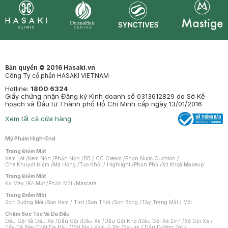
Synctives
Clinic
Dermahair
Mastige
Bản quyền © 2016 Hasaki.vn
Công Ty cổ phần HASAKI VIETNAM
Hotline:
1800 6324
Giấy chứng nhận Đăng ký Kinh doanh số 0313612829 do Sở Kế
hoạch và Đầu tư Thành phố Hồ Chí Minh cấp ngày 13/01/2016
Xem tất cả cửa hàng
Mỹ Phẩm High-End
Trang Điểm Mặt
Kem Lót
/
Kem Nền
/
Phấn Nền
/
BB / CC Cream
/
Phấn Nước Cushion
/
Che Khuyết Điểm
/
Má Hồng
/
Tạo Khối / Highlight
/
Phấn Phủ
/
Xịt Khoá Makeup
Trang Điểm Mắt
Kẻ Mày
/
Kẻ Mắt
/
Phấn Mắt
/
Mascara
Trang Điểm Môi
Son Dưỡng Môi
/
Son Kem / Tint
/
Son Thỏi
/
Son Bóng
/
Tẩy Trang Mắt / Môi
Chăm Sóc Tóc Và Da Đầu
Dầu Gội Và Dầu Xả
/
Dầu Gội
/
Dầu Xả
/
Dầu Gội Khô
/
Dầu Gội Xả 2in1
/
Bộ Gội Xả
/
Tẩy Tế Bào Chết Da Đầu
/
Mặt Nạ / Kem Ủ Tóc
/
Serum / Dầu Dưỡng Tóc
/