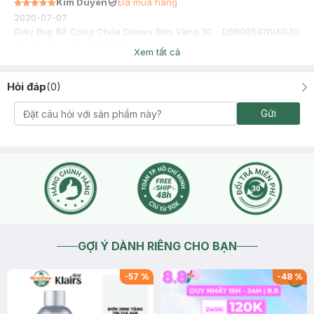
Kim Duyên
Đã mua hàng
2020-07-07
Giày Búp Bê Công Chúa Disney Bitis Vàng 30 - DBB005411VAG30
, hàng rất ok tốt, giá hợp lý
Xem tất cả
Hỏi đáp
(
0
)
Gửi
GỢI Ý DÀNH RIÊNG CHO BẠN
-
57
%
-
48
%