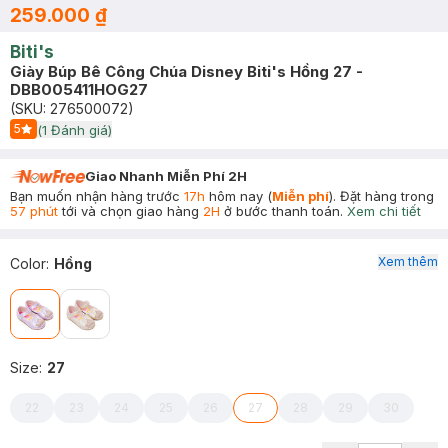
259.000 ₫
Biti's
Giày Búp Bê Công Chúa Disney Biti's Hồng 27 -
DBB005411HOG27
(SKU:
276500072
)
5
(
1
Đánh giá)
Start Icon
Giao Nhanh Miễn Phí 2H
Bạn muốn nhận hàng trước
17h
hôm nay (
Miễn phí
). Đặt hàng trong
57 phút
tới và chọn giao hàng
2H
ở bước thanh toán.
Xem chi tiết
Xem thêm
Color
:
Hồng
Size
:
27
22
23
24
25
26
27
28
29
30