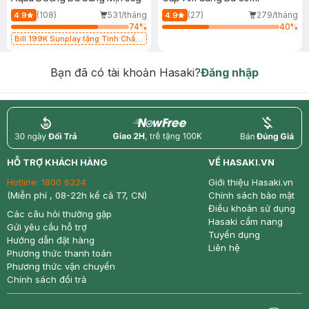
(108)
531/tháng
(27)
279/tháng
4.9
4.9
74
%
40
%
Bill 199K Sunplay tặng Tinh Chất
Chống Nắng 7g trị giá 30K (SL có
hạn)
Bạn đã có tài khoản Hasaki?
Đăng nhập
return
nowfree
price
HỖ TRỢ KHÁCH HÀNG
VỀ HASAKI.VN
Hotline:
1800 6324
Giới thiệu Hasaki.vn
(Miễn phí , 08-22h kể cả T7, CN)
Chính sách bảo mật
Điều khoản sử dụng
Các câu hỏi thường gặp
Hasaki cẩm nang
Gửi yêu cầu hỗ trợ
Tuyển dụng
Hướng dẫn đặt hàng
Liên hệ
Phương thức thanh toán
Phương thức vận chuyển
Chính sách đổi trả