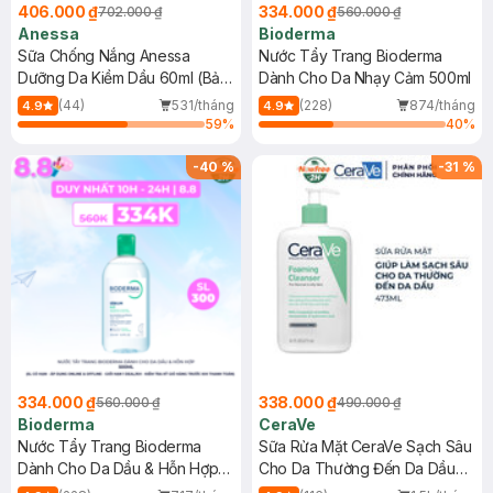
406.000 ₫
334.000 ₫
702.000 ₫
560.000 ₫
Anessa
Bioderma
Sữa Chống Nắng Anessa
Nước Tẩy Trang Bioderma
Dưỡng Da Kiềm Dầu 60ml (Bản
Dành Cho Da Nhạy Cảm 500ml
Mới)
(44)
531/tháng
(228)
874/tháng
4.9
4.9
59
%
40
%
-
40
%
-
31
%
334.000 ₫
338.000 ₫
560.000 ₫
490.000 ₫
Bioderma
CeraVe
Nước Tẩy Trang Bioderma
Sữa Rửa Mặt CeraVe Sạch Sâu
Dành Cho Da Dầu & Hỗn Hợp
Cho Da Thường Đến Da Dầu
500ml
473ml