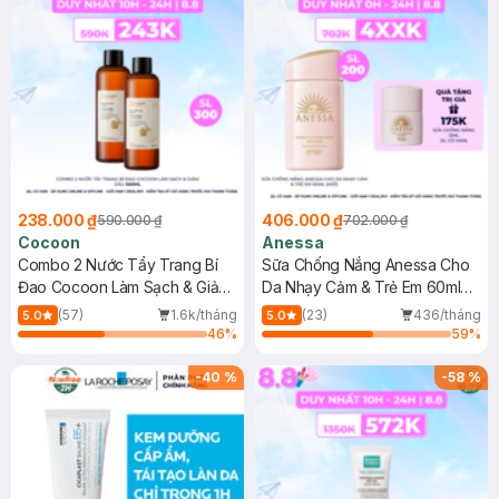
238.000 ₫
406.000 ₫
590.000 ₫
702.000 ₫
Cocoon
Anessa
Combo 2 Nước Tẩy Trang Bí
Sữa Chống Nắng Anessa Cho
Đao Cocoon Làm Sạch & Giảm
Da Nhạy Cảm & Trẻ Em 60ml
Dầu 500ml
(Mới)
(57)
1.6k/tháng
(23)
436/tháng
5.0
5.0
46
%
59
%
-
40
%
-
58
%