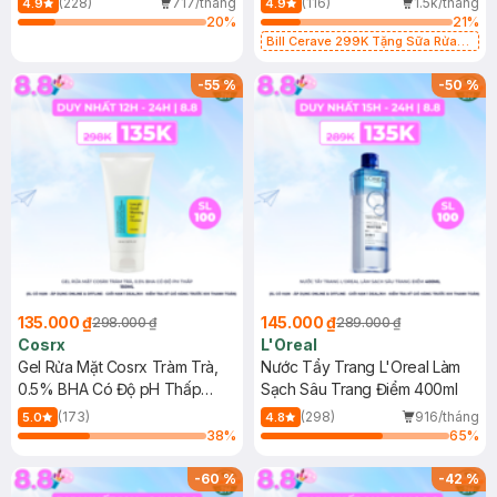
(228)
717/tháng
(116)
1.5k/tháng
4.9
4.9
20
%
21
%
Bill Cerave 299K Tặng Sữa Rửa
Mặt Cerave 30ml (SL có hạn)
-
55
%
-
50
%
135.000 ₫
145.000 ₫
298.000 ₫
289.000 ₫
Cosrx
L'Oreal
Gel Rửa Mặt Cosrx Tràm Trà,
Nước Tẩy Trang L'Oreal Làm
0.5% BHA Có Độ pH Thấp
Sạch Sâu Trang Điểm 400ml
150ml
(173)
(298)
916/tháng
5.0
4.8
38
%
65
%
-
60
%
-
42
%