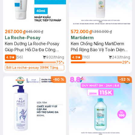
267.000 ₫
572.000 ₫
445.000 ₫
1.350.000 ₫
La Roche-Posay
Martiderm
Kem Dưỡng La Roche-Posay
Kem Chống Nắng MartiDerm
Giúp Phục Hồi Da Đa Công
Phổ Rộng Bảo Vệ Toàn Diện
Dụng 40ml
40ml
(56)
932/tháng
(110)
243/tháng
4.9
4.9
75
%
29
%
Bill La roche-posay 399K Tặng
Gel rửa mặt da dầu nhạy cảm 50ml
(SL có hạn)
-
60
%
-
52
%