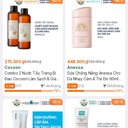
-
53
%
-
36
%
275.000 ₫
448.000 ₫
590.000 ₫
702.000 ₫
Cocoon
Anessa
Combo 2 Nước Tẩy Trang Bí
Sữa Chống Nắng Anessa Cho
Đao Cocoon Làm Sạch & Giảm
Da Nhạy Cảm & Trẻ Em 60ml
Dầu 500ml
(Mới)
(57)
1.4k/tháng
(23)
395/tháng
5.0
5.0
76
%
35
%
-
31
%
-
57
%