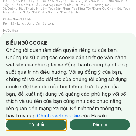
Dầu Gội Và Dầu Xả
/
Dầu Gội
/
Dầu Xả
/
Dầu Gội Khô
/
Dầu Gội Xả 2in1
/
Bộ Gội Xả
/
Tẩy Tế Bào Chết Da Đầu
/
Mặt Nạ / Kem Ủ Tóc
/
Serum / Dầu Dưỡng Tóc
/
Xịt Dưỡng Tóc
/
Thuốc Nhuộm Tóc
/
Sản Phẩm Tạo Kiểu Tóc
/
Dụng Cụ Chăm Sóc Tóc
/
Máy Sấy Tóc
/
Lược
/
Bộ Chăm Sóc Tóc
/
Phụ Kiện Tóc
Chăm Sóc Cơ Thể
Kem Tẩy Lông
/
Dụng Cụ Tẩy Lông
Nước Hoa
Nước Hoa Nữ
/
Nước Hoa Nam
/
Nước Hoa Cao Cấp
/
Xịt Thơm Toàn Thân
/
Nước Hoa Vùng Kín
Notice about cookies usage
BIỂU NGỮ COOKIE
Chăm Sóc Cá Nhân
Chúng tôi quan tâm đến quyền riêng tư của bạn.
Chống Muỗi
/
Khẩu Trang
/
Máy Massage
/
Mặt Nạ Xông Hơi
/
Nước Rửa Tay
/
Sản Phẩm Chăm Sóc Khác
/
Bàn Chải Đánh Răng
/
Bàn Chải Điện
/
Chúng tôi sử dụng các cookie cần thiết để vận hành
Hỗ Trợ Trắng Răng
/
Kem Đánh Răng
/
Máy Tăm Nước
/
Nước Súc Miệng
/
Tăm / Chỉ Nha Khoa
/
Xịt Thơm Miệng
/
Dung Dịch Vệ Sinh
/
Dưỡng Vùng Kín
/
website của chúng tôi và đồng hành cùng bạn trong
Khăn Ướt Vệ Sinh Vùng Kín
/
Băng Vệ Sinh
/
Tampon
/
Bọt Cạo Râu
/
Dao Cạo Râu
/
Máy Cạo Râu
suốt quá trình điều hướng. Với sự đồng ý của bạn,
Vấn Đề Về Da
chúng tôi và các đối tác của chúng tôi cũng sử dụng
Da Dầu / Lỗ Chân Lông To
/
Da Khô / Mất Nước
/
Da Lão Hóa
/
Da Mụn
/
Da Nhạy Cảm / Kích Ứng
/
Da Xỉn Màu
/
Thâm / Nám / Tàn Nhang
/
cookie để theo dõi các hoạt động trực tuyến của
Quầng Thâm & Bọng Mắt
/
Sẹo
/
Viêm Da Cơ Địa
bạn, đề xuất nội dung và quảng cáo phù hợp với sở
Dụng Cụ / Phụ Kiện Chăm Sóc Da
Chat i
Bông Tẩy Trang
/
Khăn Lau Mặt Khô
/
Dụng Cụ / Máy Rửa Mặt
/
Máy Chăm Sóc Da
/
thích và ưu tiên của bạn cũng như các chức năng
Dụng Cụ Chăm Sóc Khác
liên quan đến mạng xã hội. Để biết thêm thông tin,
hãy truy cập
Chính sách cookie
của Hasaki.
Từ chối
Đồng ý