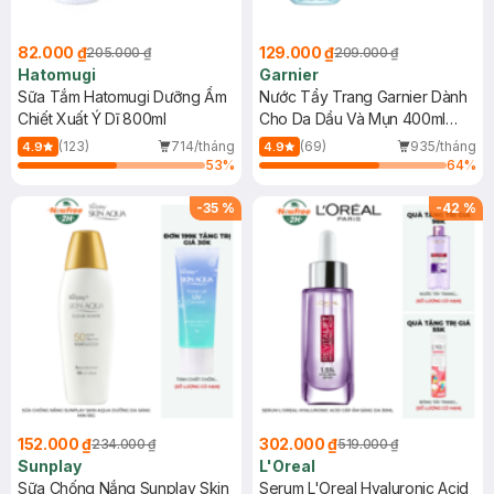
82.000 ₫
129.000 ₫
205.000 ₫
209.000 ₫
Hatomugi
Garnier
Sữa Tắm Hatomugi Dưỡng Ẩm
Nước Tẩy Trang Garnier Dành
Chiết Xuất Ý Dĩ 800ml
Cho Da Dầu Và Mụn 400ml
(Mới)
(123)
714/tháng
(69)
935/tháng
4.9
4.9
53
%
64
%
-
35
%
-
42
%
152.000 ₫
302.000 ₫
234.000 ₫
519.000 ₫
Sunplay
L'Oreal
Sữa Chống Nắng Sunplay Skin
Serum L'Oreal Hyaluronic Acid