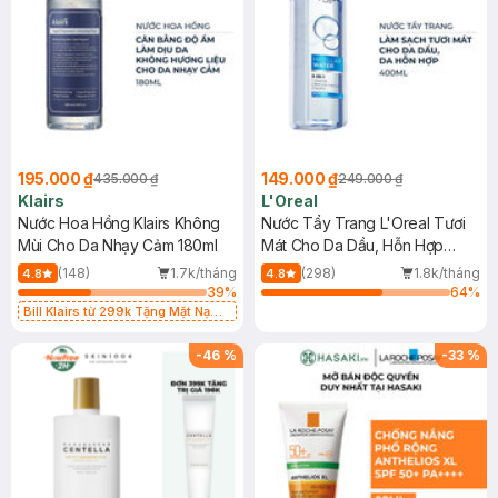
195.000 ₫
149.000 ₫
435.000 ₫
249.000 ₫
Klairs
L'Oreal
Nước Hoa Hồng Klairs Không
Nước Tẩy Trang L'Oreal Tươi
Mùi Cho Da Nhạy Cảm 180ml
Mát Cho Da Dầu, Hỗn Hợp
400ml
(148)
1.7k/tháng
(298)
1.8k/tháng
4.8
4.8
39
%
64
%
Bill Klairs từ 299k Tặng Mặt Nạ
Làm Dịu Da & Kiểm Soát Dầu Nhờn
25ml (SL Có Hạn)
-
46
%
-
33
%