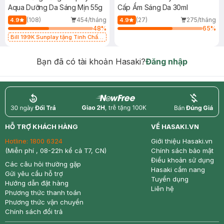
Aqua Dưỡng Da Sáng Mịn 55g
Cấp Ẩm Sáng Da 30ml
(108)
454/tháng
(27)
275/tháng
4.9
4.9
48
%
65
%
Bill 199K Sunplay tặng Tinh Chất
Chống Nắng 7g trị giá 30K (SL có
hạn)
Bạn đã có tài khoản Hasaki?
Đăng nhập
return
nowfree
price
HỖ TRỢ KHÁCH HÀNG
VỀ HASAKI.VN
Hotline:
1800 6324
Giới thiệu Hasaki.vn
(Miễn phí , 08-22h kể cả T7, CN)
Chính sách bảo mật
Điều khoản sử dụng
Các câu hỏi thường gặp
Hasaki cẩm nang
Gửi yêu cầu hỗ trợ
Tuyển dụng
Hướng dẫn đặt hàng
Liên hệ
Phương thức thanh toán
Phương thức vận chuyển
Chính sách đổi trả