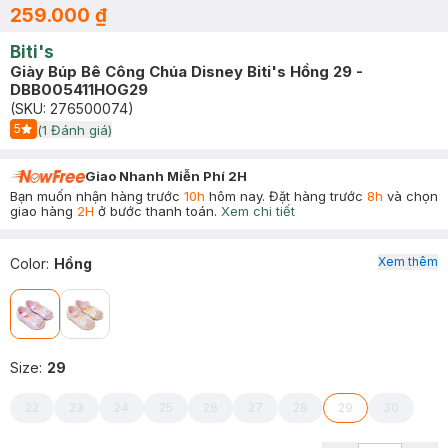
259.000 ₫
Biti's
Giày Búp Bê Công Chúa Disney Biti's Hồng 29 -
DBB005411HOG29
(SKU:
276500074
)
5
(
1
Đánh giá)
Start Icon
Giao Nhanh Miễn Phí 2H
Bạn muốn nhận hàng trước
10h
hôm nay. Đặt hàng trước
8h
và chọn
giao hàng
2H
ở bước thanh toán.
Xem chi tiết
Xem thêm
Color
:
Hồng
Size
:
29
22
23
24
25
26
27
28
29
30