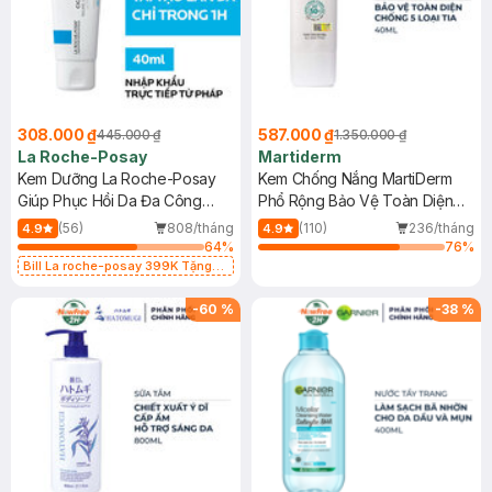
308.000 ₫
587.000 ₫
445.000 ₫
1.350.000 ₫
La Roche-Posay
Martiderm
Kem Dưỡng La Roche-Posay
Kem Chống Nắng MartiDerm
Giúp Phục Hồi Da Đa Công
Phổ Rộng Bảo Vệ Toàn Diện
Dụng 40ml
40ml
(56)
808/tháng
(110)
236/tháng
4.9
4.9
64
%
76
%
Bill La roche-posay 399K Tặng
Gel rửa mặt da dầu nhạy cảm 50ml
(SL có hạn)
-
60
%
-
38
%