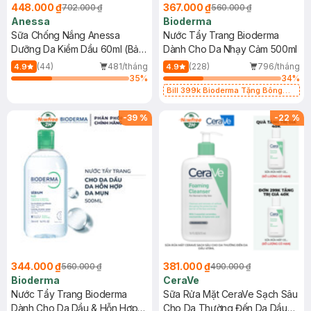
448.000 ₫
367.000 ₫
702.000 ₫
560.000 ₫
Anessa
Bioderma
Sữa Chống Nắng Anessa
Nước Tẩy Trang Bioderma
Dưỡng Da Kiềm Dầu 60ml (Bản
Dành Cho Da Nhạy Cảm 500ml
Mới)
(44)
481/tháng
(228)
796/tháng
4.9
4.9
35
%
34
%
Bill 399k Bioderma Tặng Bông
Tẩy Trang Hộp 50 Miếng (SL có
hạn)
-
39
%
-
22
%
344.000 ₫
381.000 ₫
560.000 ₫
490.000 ₫
Bioderma
CeraVe
Nước Tẩy Trang Bioderma
Sữa Rửa Mặt CeraVe Sạch Sâu
Dành Cho Da Dầu & Hỗn Hợp
Cho Da Thường Đến Da Dầu