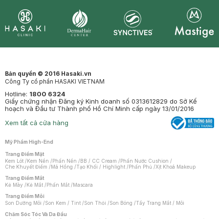
Synctives
Clinic
Dermahair
Mastige
Bản quyền © 2016 Hasaki.vn
Công Ty cổ phần HASAKI VIETNAM
Hotline:
1800 6324
Giấy chứng nhận Đăng ký Kinh doanh số 0313612829 do Sở Kế
hoạch và Đầu tư Thành phố Hồ Chí Minh cấp ngày 13/01/2016
Xem tất cả cửa hàng
Mỹ Phẩm High-End
Trang Điểm Mặt
Kem Lót
/
Kem Nền
/
Phấn Nền
/
BB / CC Cream
/
Phấn Nước Cushion
/
Che Khuyết Điểm
/
Má Hồng
/
Tạo Khối / Highlight
/
Phấn Phủ
/
Xịt Khoá Makeup
Trang Điểm Mắt
Kẻ Mày
/
Kẻ Mắt
/
Phấn Mắt
/
Mascara
Trang Điểm Môi
Son Dưỡng Môi
/
Son Kem / Tint
/
Son Thỏi
/
Son Bóng
/
Tẩy Trang Mắt / Môi
Chăm Sóc Tóc Và Da Đầu