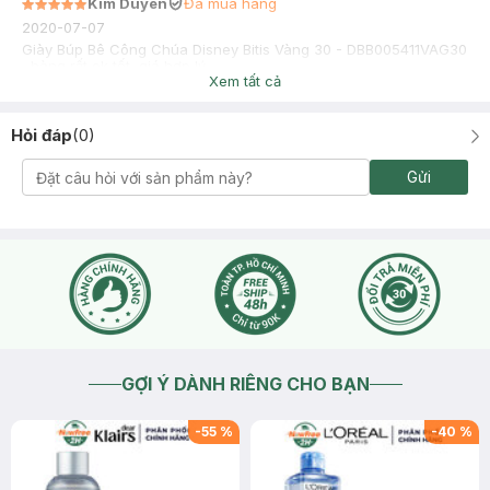
Kim Duyên
Đã mua hàng
2020-07-07
Giày Búp Bê Công Chúa Disney Bitis Vàng 30 - DBB005411VAG30
, hàng rất ok tốt, giá hợp lý
Xem tất cả
Hỏi đáp
(
0
)
Gửi
GỢI Ý DÀNH RIÊNG CHO BẠN
-
55
%
-
40
%