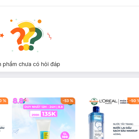
n phẩm chưa có hỏi đáp
0
%
-
53
%
-
50