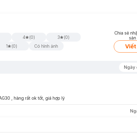
Chia sẻ nh
4
(
0
)
3
(
0
)
sản
Viết
1
(
0
)
Có hình ảnh
Ngày 
30 , hàng rất ok tốt, giá hợp lý
Ng