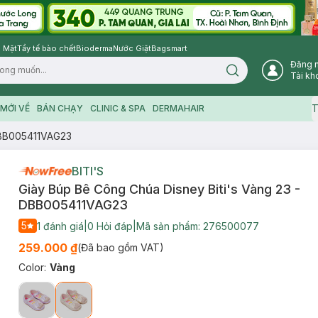
 Mặt
Tẩy tế bào chết
Bioderma
Nước Giặt
Bagsmart
Đăng 
Search icon
Tài kh
T
MỚI VỀ
BÁN CHẠY
CLINIC & SPA
DERMAHAIR
 DBB005411VAG23
BITI'S
Giày Búp Bê Công Chúa Disney Biti's Vàng 23 -
DBB005411VAG23
5
1
đánh giá
|
0
Hỏi đáp
|
Mã sản phẩm:
276500077
259.000 ₫
(Đã bao gồm VAT)
Color
:
Vàng