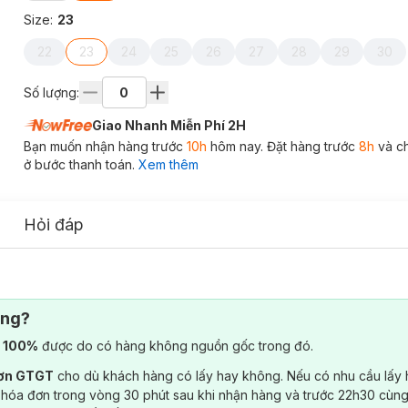
Size
:
23
22
23
24
25
26
27
28
29
30
Số lượng:
Giao Nhanh Miễn Phí 2H
Bạn muốn nhận hàng trước
10h
hôm nay. Đặt hàng trước
8h
và c
ở bước thanh toán.
Xem thêm
Hỏi đáp
ông?
) 100%
được do có hàng không nguồn gốc trong đó.
đơn GTGT
cho dù khách hàng có lấy hay không. Nếu có nhu cầu lấy
 hóa đơn trong vòng 30 phút sau khi nhận hàng và trước 22h30 cùng