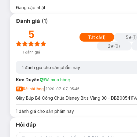
Đang cập nhật
Đánh giá
(
1
)
5
Tất cả
(
1
)
5
(
1
)
2
(
0
)
1
đánh giá
1
đánh giá cho sản phẩm này
Kim Duyên
Đã mua hàng
|
5
Rất hài lòng
2020-07-07, 05:45
Giày Búp Bê Công Chúa Disney Bitis Vàng 30 - DBB005411VAG
1
đánh giá cho sản phẩm này
Hỏi đáp