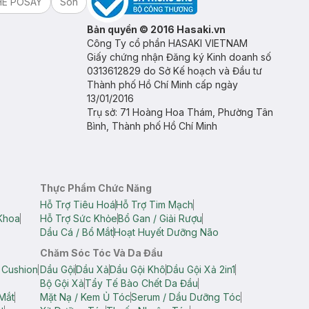
HE POSAY
Son
Bản quyền © 2016 Hasaki.vn
Công Ty cổ phần HASAKI VIETNAM
Giấy chứng nhận Đăng ký Kinh doanh số
0313612829 do Sở Kế hoạch và Đầu tư
Thành phố Hồ Chí Minh cấp ngày
13/01/2016
Trụ sở: 71 Hoàng Hoa Thám, Phường Tân
Bình, Thành phố Hồ Chí Minh
Thực Phẩm Chức Năng
Hỗ Trợ Tiêu Hoá
Hỗ Trợ Tim Mạch
Khoa
Hỗ Trợ Sức Khỏe
Bổ Gan / Giải Rượu
Dầu Cá / Bổ Mắt
Hoạt Huyết Dưỡng Não
Chăm Sóc Tóc Và Da Đầu
 Cushion
Dầu Gội
Dầu Xả
Dầu Gội Khô
Dầu Gội Xả 2in1
Bộ Gội Xả
Tẩy Tế Bào Chết Da Đầu
Mắt
Mặt Nạ / Kem Ủ Tóc
Serum / Dầu Dưỡng Tóc