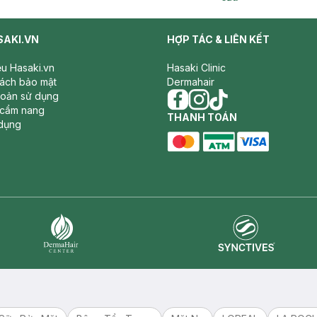
SAKI.VN
HỢP TÁC & LIÊN KẾT
iệu Hasaki.vn
Hasaki Clinic
sách bảo mật
Dermahair
hoản sử dụng
 cẩm nang
facebook
THANH TOÁN
instagram
tiktok
dụng
master card
ATM card
visa card
Synctives
Dermahair