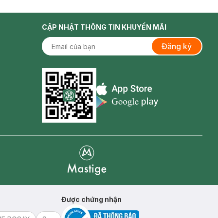
CẬP NHẬT THÔNG TIN KHUYẾN MÃI
Đăng ký
Appstore icon
Goolge Play icon
Mastige
Được chứng nhận