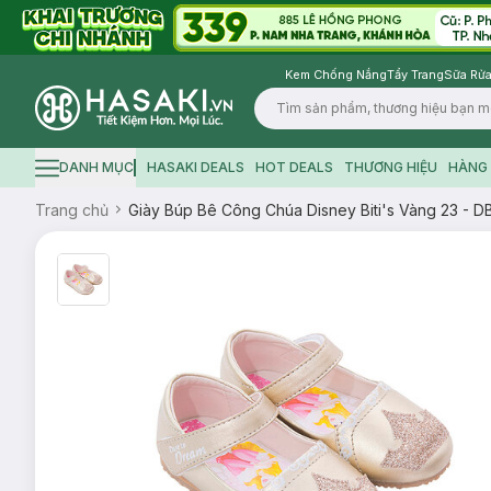
Kem Chống Nắng
Tẩy Trang
Sữa Rửa
Logo
DANH MỤC
HASAKI DEALS
HOT DEALS
THƯƠNG HIỆU
HÀNG 
Hamburger icon
Trang chủ
Giày Búp Bê Công Chúa Disney Biti's Vàng 23 -