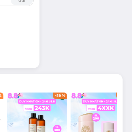
Gửi
%
-
59
%
-
40
%