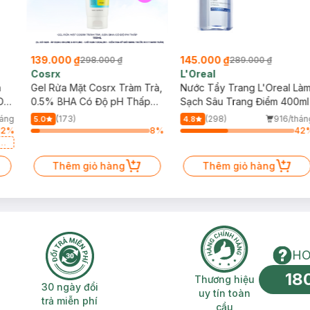
139.000 ₫
145.000 ₫
298.000 ₫
289.000 ₫
Cosrx
L'Oreal
h
Gel Rửa Mặt Cosrx Tràm Trà,
Nước Tẩy Trang L'Oreal Là
Da
0.5% BHA Có Độ pH Thấp
Sạch Sâu Trang Điểm 400ml
150ml
háng
(173)
(298)
916/thán
5.0
4.8
12
%
8
%
42
a
Thêm giỏ hàng
Thêm giỏ hàng
HO
18
n phí 2H
30 ngày đổi trả miễn phí
Thương hiệu uy 
Thương hiệu
30 ngày đổi
uy tín toàn
trả miễn phí
cầu