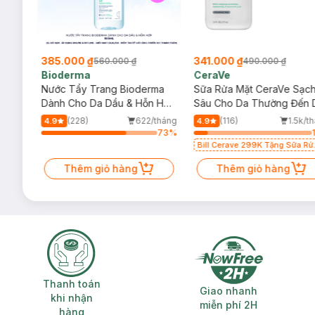
385.000 ₫
341.000 ₫
560.000 ₫
490.000 ₫
Bioderma
CeraVe
rma
Nước Tẩy Trang Bioderma
Sữa Rửa Mặt CeraVe Sạc
m
Dành Cho Da Dầu & Hỗn Hợp
Sâu Cho Da Thường Đến 
500ml
Dầu 473ml
/tháng
(228)
622/tháng
(116)
1.5k/t
4.9
4.9
64
%
73
%
Bill Cerave 299K Tặng Sữa Rử
Mặt Cerave 30ml (SL có hạn)
Thêm giỏ hàng
Thêm giỏ hàng
Thanh toán khi nhận hàng
Giao nhanh miễ
Thanh toán
Giao nhanh
khi nhận
miễn phí 2H
hàng