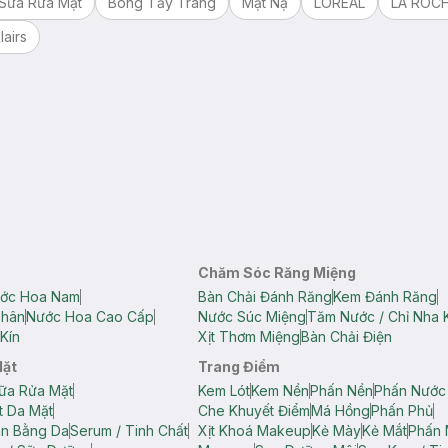
Sữa Rửa Mặt
Bông Tẩy Trang
Mặt Nạ
LOREAL
LA ROC
lairs
Chăm Sóc Răng Miệng
ớc Hoa Nam
Bàn Chải Đánh Răng
Kem Đánh Răng
Thân
Nước Hoa Cao Cấp
Nước Súc Miệng
Tăm Nước / Chỉ Nha 
Kín
Xịt Thơm Miệng
Bàn Chải Điện
Mặt
Trang Điểm
ữa Rửa Mặt
Kem Lót
Kem Nền
Phấn Nền
Phấn Nước
t Da Mặt
Che Khuyết Điểm
Má Hồng
Phấn Phủ
ân Bằng Da
Serum / Tinh Chất
Xịt Khoá Makeup
Kẻ Mày
Kẻ Mắt
Phấn 