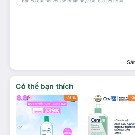
Sả
Có thể bạn thích
-
32
%
-
31
%
-
3