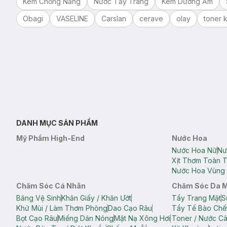
Kem Chống Nắng
Nước Tẩy Trang
Kem Dưỡng Ẩm
Obagi
VASELINE
Carslan
cerave
olay
toner k
DANH MỤC SẢN PHẨM
Mỹ Phẩm High-End
Nước Hoa
Nước Hoa Nữ
Nư
Xịt Thơm Toàn 
Nước Hoa Vùng 
Chăm Sóc Cá Nhân
Chăm Sóc Da 
Băng Vệ Sinh
Khăn Giấy / Khăn Ướt
Tẩy Trang Mặt
S
Khử Mùi / Làm Thơm Phòng
Dao Cạo Râu
Tẩy Tế Bào Chế
Bọt Cạo Râu
Miếng Dán Nóng
Mặt Nạ Xông Hơi
Toner / Nước C