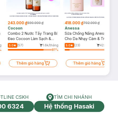
243.000 ₫
418.000 ₫
590.000 ₫
702.000 ₫
Cocoon
Anessa
m
Combo 2 Nước Tẩy Trang Bí
Sữa Chống Nắng Anessa
Đao Cocoon Làm Sạch &
Cho Da Nhạy Cảm & Trẻ Em
Giảm Dầu 500ml
60ml (Mới)
g
(57)
1.6k/tháng
(23)
423/tháng
5.0
5.0
%
81
%
11
%
Thêm giỏ hàng
Thêm giỏ hàng
TLINE CSKH
TÌM CHI NHÁNH
HOTLINE CSKH
Tìm chi nhánh
00 6324
Hệ thống Hasaki
tín toàn cầu