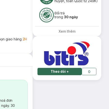
huyện, toàn Quốc từ 249K)
Đổi trả
trong
30 ngày
Xem thêm
họn giao hàng
2H
Theo dõi
+
0
 hoá đơn
 ngày. 30