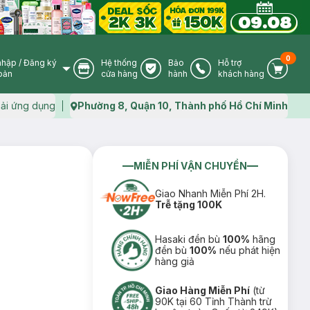
0
nhập
/
Đăng ký
Hệ thống
Bảo
Hỗ trợ
User Icon
Store Icon
Warranty Icon
Phone Icon
Cart I
oản
cửa hàng
hành
khách hàng
ải ứng dụng
Phường 8, Quận 10, Thành phố Hồ Chí Minh
Map icon
MIỄN PHÍ VẬN CHUYỂN
Giao Nhanh Miễn Phí 2H.
Trễ tặng 100K
Hasaki đền bù
100%
hãng
đền bù
100%
nếu phát hiện
hàng giả
Giao Hàng Miễn Phí
(từ
90K tại 60 Tỉnh Thành trừ