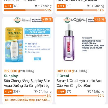
(Mới)
(123)
714/tháng
(69)
942/tháng
4.9
4.9
53
%
64
%
-
35
%
-
42
%
152.000 ₫
302.000 ₫
234.000 ₫
519.000 ₫
Sunplay
L'Oreal
Sữa Chống Nắng Sunplay Skin
Serum L'Oreal Hyaluronic Acid
Aqua Dưỡng Da Sáng Mịn 55g
Cấp Ẩm Sáng Da 30ml
(108)
454/tháng
(27)
275/tháng
4.9
4.9
48
%
50
%
Bill 199K Sunplay tặng Tinh Chất
Chống Nắng 7g trị giá 30K (SL có
hạn)