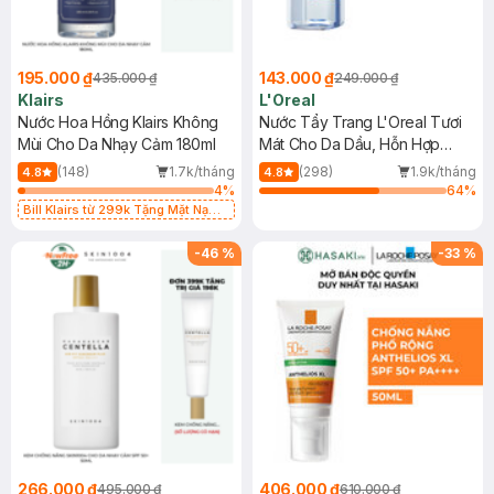
195.000 ₫
143.000 ₫
435.000 ₫
249.000 ₫
Klairs
L'Oreal
Nước Hoa Hồng Klairs Không
Nước Tẩy Trang L'Oreal Tươi
Mùi Cho Da Nhạy Cảm 180ml
Mát Cho Da Dầu, Hỗn Hợp
400ml
(148)
1.7k/tháng
(298)
1.9k/tháng
4.8
4.8
4
%
64
%
Bill Klairs từ 299k Tặng Mặt Nạ
Làm Dịu Da & Kiểm Soát Dầu Nhờn
25ml (SL Có Hạn)
-
46
%
-
33
%
266.000 ₫
406.000 ₫
495.000 ₫
610.000 ₫