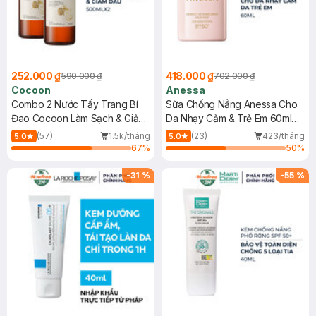
252.000 ₫
418.000 ₫
590.000 ₫
702.000 ₫
Cocoon
Anessa
Combo 2 Nước Tẩy Trang Bí
Sữa Chống Nắng Anessa Cho
Đao Cocoon Làm Sạch & Giảm
Da Nhạy Cảm & Trẻ Em 60ml
Dầu 500ml
(Mới)
(57)
1.5k/tháng
(23)
423/tháng
5.0
5.0
67
%
50
%
-
31
%
-
55
%