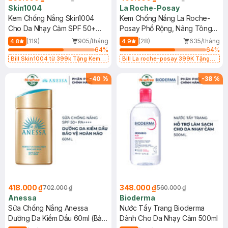
Skin1004
La Roche-Posay
Kem Chống Nắng Skin1004
Kem Chống Nắng La Roche-
Cho Da Nhạy Cảm SPF 50+
Posay Phổ Rộng, Nâng Tông
50ml
Kiềm Dầu 50ml
(119)
905/tháng
(28)
635/tháng
4.8
4.9
64
%
64
%
Bill Skin1004 từ 399k Tặng Kem
Bill La roche-posay 399K Tặng
Chống Nắng Cho Da Nhạy Cảm
Gel rửa mặt da dầu nhạy cảm 50ml
SPF 50+ 20ml (SL Có Hạn)
(SL có hạn)
-
40
%
-
38
%
418.000 ₫
348.000 ₫
702.000 ₫
560.000 ₫
Anessa
Bioderma
Sữa Chống Nắng Anessa
Nước Tẩy Trang Bioderma
Dưỡng Da Kiềm Dầu 60ml (Bản
Dành Cho Da Nhạy Cảm 500ml