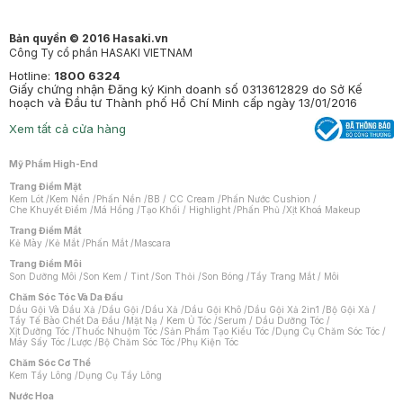
Bản quyền © 2016 Hasaki.vn
Công Ty cổ phần HASAKI VIETNAM
Hotline:
1800 6324
Giấy chứng nhận Đăng ký Kinh doanh số 0313612829 do Sở Kế
hoạch và Đầu tư Thành phố Hồ Chí Minh cấp ngày 13/01/2016
Xem tất cả cửa hàng
Mỹ Phẩm High-End
Trang Điểm Mặt
Kem Lót
/
Kem Nền
/
Phấn Nền
/
BB / CC Cream
/
Phấn Nước Cushion
/
Che Khuyết Điểm
/
Má Hồng
/
Tạo Khối / Highlight
/
Phấn Phủ
/
Xịt Khoá Makeup
Trang Điểm Mắt
Kẻ Mày
/
Kẻ Mắt
/
Phấn Mắt
/
Mascara
Trang Điểm Môi
Son Dưỡng Môi
/
Son Kem / Tint
/
Son Thỏi
/
Son Bóng
/
Tẩy Trang Mắt / Môi
Chăm Sóc Tóc Và Da Đầu
Dầu Gội Và Dầu Xả
/
Dầu Gội
/
Dầu Xả
/
Dầu Gội Khô
/
Dầu Gội Xả 2in1
/
Bộ Gội Xả
/
Tẩy Tế Bào Chết Da Đầu
/
Mặt Nạ / Kem Ủ Tóc
/
Serum / Dầu Dưỡng Tóc
/
Xịt Dưỡng Tóc
/
Thuốc Nhuộm Tóc
/
Sản Phẩm Tạo Kiểu Tóc
/
Dụng Cụ Chăm Sóc Tóc
/
Máy Sấy Tóc
/
Lược
/
Bộ Chăm Sóc Tóc
/
Phụ Kiện Tóc
Chăm Sóc Cơ Thể
Kem Tẩy Lông
/
Dụng Cụ Tẩy Lông
Nước Hoa