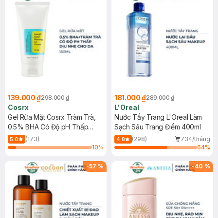
139.000 ₫
181.000 ₫
298.000 ₫
289.000 ₫
Cosrx
L'Oreal
Gel Rửa Mặt Cosrx Tràm Trà,
Nước Tẩy Trang L'Oreal Làm
0.5% BHA Có Độ pH Thấp
Sạch Sâu Trang Điểm 400ml
150ml
(173)
(298)
734/tháng
5.0
4.8
10
%
64
%
-
57
%
-
40
%