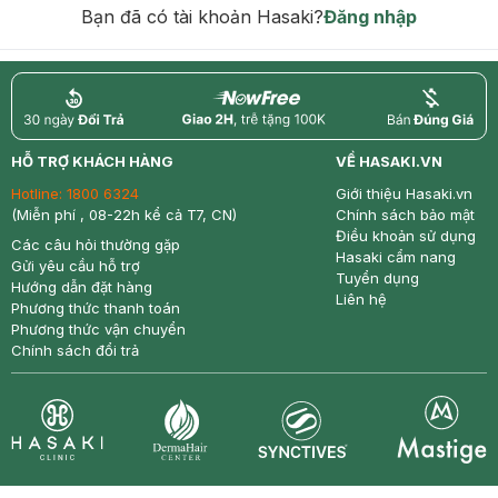
Bạn đã có tài khoản Hasaki?
Đăng nhập
return
nowfree
price
HỖ TRỢ KHÁCH HÀNG
VỀ HASAKI.VN
Hotline:
1800 6324
Giới thiệu Hasaki.vn
(Miễn phí , 08-22h kể cả T7, CN)
Chính sách bảo mật
Điều khoản sử dụng
Các câu hỏi thường gặp
Hasaki cẩm nang
Gửi yêu cầu hỗ trợ
Tuyển dụng
Hướng dẫn đặt hàng
Liên hệ
Phương thức thanh toán
Phương thức vận chuyển
Chính sách đổi trả
Synctives
Clinic
Dermahair
Mastige