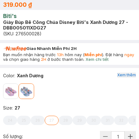
319.000 ₫
Biti's
Giày Búp Bê Công Chúa Disney Biti's Xanh Dương 27 -
DBB005011XDG27
(SKU:
276500028
)
Giao Nhanh Miễn Phí 2H
Bạn muốn nhận hàng trước
13h
hôm nay (
Miễn phí
). Đặt hàng
ngay
và chọn giao hàng
2H
ở bước thanh toán.
Xem chi tiết
Xem thêm
Color
:
Xanh Dương
Size
:
27
24
25
26
27
28
29
30
31
32
33
Số lượng: