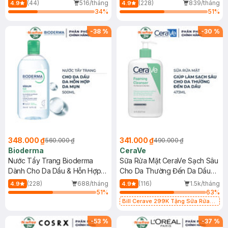
Mới)
(44)
516/tháng
(228)
839/tháng
4.9
4.9
34
%
51
%
-
38
%
-
30
%
348.000 ₫
341.000 ₫
560.000 ₫
490.000 ₫
Bioderma
CeraVe
Nước Tẩy Trang Bioderma
Sữa Rửa Mặt CeraVe Sạch Sâu
Dành Cho Da Dầu & Hỗn Hợp
Cho Da Thường Đến Da Dầu
500ml
473ml
(228)
688/tháng
(116)
1.5k/tháng
4.9
4.9
51
%
63
%
Bill Cerave 299K Tặng Sữa Rửa
Mặt Cerave 30ml (SL có hạn)
-
53
%
-
37
%