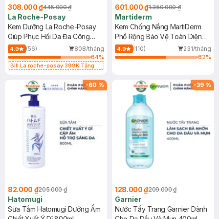
308.000 ₫
601.000 ₫
445.000 ₫
1.350.000 ₫
La Roche-Posay
Martiderm
Kem Dưỡng La Roche-Posay
Kem Chống Nắng MartiDerm
Giúp Phục Hồi Da Đa Công
Phổ Rộng Bảo Vệ Toàn Diện
Dụng 40ml
40ml
(56)
808/tháng
(110)
231/tháng
4.9
4.9
64
%
62
%
Bill La roche-posay 399K Tặng
Gel rửa mặt da dầu nhạy cảm 50ml
(SL có hạn)
-
60
%
-
39
%
82.000 ₫
128.000 ₫
205.000 ₫
209.000 ₫
Hatomugi
Garnier
Sữa Tắm Hatomugi Dưỡng Ẩm
Nước Tẩy Trang Garnier Dành
Chiết Xuất Ý Dĩ 800ml
Cho Da Dầu Và Mụn 400ml