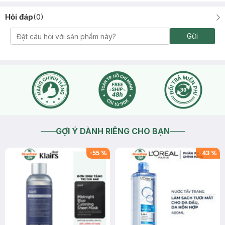
Hỏi đáp
(
0
)
Gửi
GỢI Ý DÀNH RIÊNG CHO BẠN
-
55
%
-
43
%