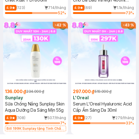
(Mới)
(123)
714/tháng
(69)
1.1k/tháng
4.9
4.9
52
%
73
%
-
42
%
-
43
%
136.000 ₫
297.000 ₫
234.000 ₫
519.000 ₫
Sunplay
L'Oreal
Sữa Chống Nắng Sunplay Skin
Serum L'Oreal Hyaluronic Acid
Aqua Dưỡng Da Sáng Mịn 55g
Cấp Ẩm Sáng Da 30ml
(108)
507/tháng
(27)
279/tháng
4.9
4.9
7
%
33
%
Bill 199K Sunplay tặng Tinh Chất
Chống Nắng 7g trị giá 30K (SL có
hạn)