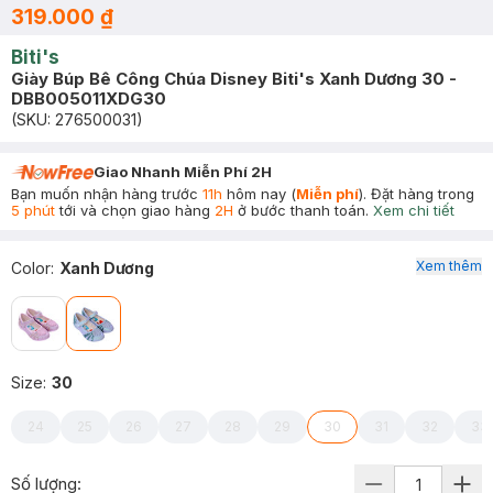
319.000 ₫
Biti's
Giày Búp Bê Công Chúa Disney Biti's Xanh Dương 30 -
DBB005011XDG30
(SKU:
276500031
)
Giao Nhanh Miễn Phí 2H
Bạn muốn nhận hàng trước
11h
hôm nay (
Miễn phí
). Đặt hàng trong
5 phút
tới và chọn giao hàng
2H
ở bước thanh toán.
Xem chi tiết
Xem thêm
Color
:
Xanh Dương
Size
:
30
24
25
26
27
28
29
30
31
32
33
Số lượng: