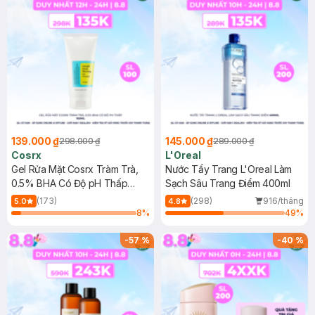
139.000 ₫
145.000 ₫
298.000 ₫
289.000 ₫
Cosrx
L'Oreal
Gel Rửa Mặt Cosrx Tràm Trà,
Nước Tẩy Trang L'Oreal Làm
0.5% BHA Có Độ pH Thấp
Sạch Sâu Trang Điểm 400ml
150ml
(173)
(298)
916/tháng
5.0
4.8
8
%
49
%
-
57
%
-
40
%