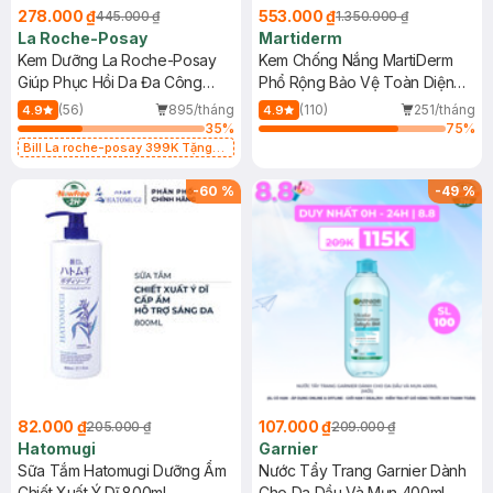
278.000 ₫
553.000 ₫
445.000 ₫
1.350.000 ₫
La Roche-Posay
Martiderm
Kem Dưỡng La Roche-Posay
Kem Chống Nắng MartiDerm
Giúp Phục Hồi Da Đa Công
Phổ Rộng Bảo Vệ Toàn Diện
Dụng 40ml
40ml
(56)
895/tháng
(110)
251/tháng
4.9
4.9
35
%
75
%
Bill La roche-posay 399K Tặng
Gel rửa mặt da dầu nhạy cảm 50ml
(SL có hạn)
-
60
%
-
49
%
82.000 ₫
107.000 ₫
205.000 ₫
209.000 ₫
Hatomugi
Garnier
Sữa Tắm Hatomugi Dưỡng Ẩm
Nước Tẩy Trang Garnier Dành
Chiết Xuất Ý Dĩ 800ml
Cho Da Dầu Và Mụn 400ml