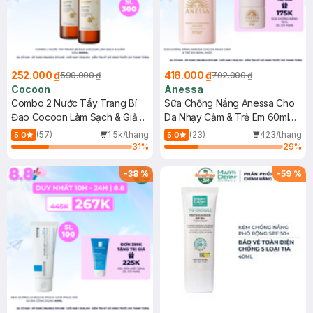
252.000 ₫
418.000 ₫
590.000 ₫
702.000 ₫
Cocoon
Anessa
Combo 2 Nước Tẩy Trang Bí
Sữa Chống Nắng Anessa Cho
Đao Cocoon Làm Sạch & Giảm
Da Nhạy Cảm & Trẻ Em 60ml
Dầu 500ml
(Mới)
(57)
1.5k/tháng
(23)
423/tháng
5.0
5.0
31
%
29
%
-
38
%
-
59
%