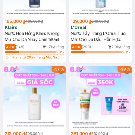
195.000 ₫
139.000 ₫
435.000 ₫
249.000 ₫
Klairs
L'Oreal
Nước Hoa Hồng Klairs Không
Nước Tẩy Trang L'Oreal Tươi
Mùi Cho Da Nhạy Cảm 180ml
Mát Cho Da Dầu, Hỗn Hợp
400ml
(148)
1.7k/tháng
(298)
2.0k/tháng
4.8
4.8
28
%
28
%
Bill Klairs từ 299k Tặng Mặt Nạ
Làm Dịu Da & Kiểm Soát Dầu Nhờn
25ml (SL Có Hạn)
-
57
%
-
38
%
213.000 ₫
381.000 ₫
495.000 ₫
610.000 ₫