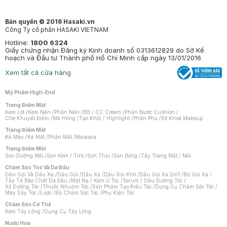
Bản quyền © 2016 Hasaki.vn
Công Ty cổ phần HASAKI VIETNAM
Hotline:
1800 6324
Giấy chứng nhận Đăng ký Kinh doanh số 0313612829 do Sở Kế
hoạch và Đầu tư Thành phố Hồ Chí Minh cấp ngày 13/01/2016
Xem tất cả cửa hàng
Mỹ Phẩm High-End
Trang Điểm Mặt
Kem Lót
/
Kem Nền
/
Phấn Nền
/
BB / CC Cream
/
Phấn Nước Cushion
/
Che Khuyết Điểm
/
Má Hồng
/
Tạo Khối / Highlight
/
Phấn Phủ
/
Xịt Khoá Makeup
Trang Điểm Mắt
Kẻ Mày
/
Kẻ Mắt
/
Phấn Mắt
/
Mascara
Trang Điểm Môi
Son Dưỡng Môi
/
Son Kem / Tint
/
Son Thỏi
/
Son Bóng
/
Tẩy Trang Mắt / Môi
Chăm Sóc Tóc Và Da Đầu
Dầu Gội Và Dầu Xả
/
Dầu Gội
/
Dầu Xả
/
Dầu Gội Khô
/
Dầu Gội Xả 2in1
/
Bộ Gội Xả
/
Tẩy Tế Bào Chết Da Đầu
/
Mặt Nạ / Kem Ủ Tóc
/
Serum / Dầu Dưỡng Tóc
/
Xịt Dưỡng Tóc
/
Thuốc Nhuộm Tóc
/
Sản Phẩm Tạo Kiểu Tóc
/
Dụng Cụ Chăm Sóc Tóc
/
Máy Sấy Tóc
/
Lược
/
Bộ Chăm Sóc Tóc
/
Phụ Kiện Tóc
Chăm Sóc Cơ Thể
Kem Tẩy Lông
/
Dụng Cụ Tẩy Lông
Nước Hoa