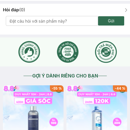
Hỏi đáp
(
0
)
Gửi
GỢI Ý DÀNH RIÊNG CHO BẠN
-
55
%
-
44
%