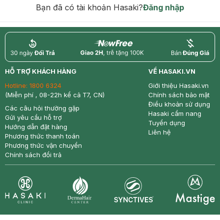
Bạn đã có tài khoản Hasaki?
Đăng nhập
return
nowfree
price
HỖ TRỢ KHÁCH HÀNG
VỀ HASAKI.VN
Hotline:
1800 6324
Giới thiệu Hasaki.vn
(Miễn phí , 08-22h kể cả T7, CN)
Chính sách bảo mật
Điều khoản sử dụng
Các câu hỏi thường gặp
Hasaki cẩm nang
Gửi yêu cầu hỗ trợ
Tuyển dụng
Hướng dẫn đặt hàng
Liên hệ
Phương thức thanh toán
Phương thức vận chuyển
Chính sách đổi trả
Synctives
Clinic
Dermahair
Mastige