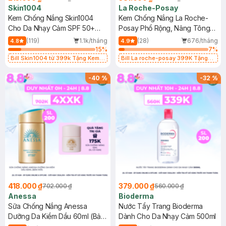
Skin1004
La Roche-Posay
Kem Chống Nắng Skin1004
Kem Chống Nắng La Roche-
Cho Da Nhạy Cảm SPF 50+
Posay Phổ Rộng, Nâng Tông
50ml
Kiềm Dầu 50ml
(119)
1.1k/tháng
(28)
676/tháng
4.8
4.9
15
%
7
%
Bill Skin1004 từ 399k Tặng Kem
Bill La roche-posay 399K Tặng
Chống Nắng Cho Da Nhạy Cảm
Gel rửa mặt da dầu nhạy cảm 50ml
SPF 50+ 20ml (SL Có Hạn)
(SL có hạn)
-
40
%
-
32
%
418.000 ₫
379.000 ₫
702.000 ₫
560.000 ₫
Anessa
Bioderma
Sữa Chống Nắng Anessa
Nước Tẩy Trang Bioderma
Dưỡng Da Kiềm Dầu 60ml (Bản
Dành Cho Da Nhạy Cảm 500ml