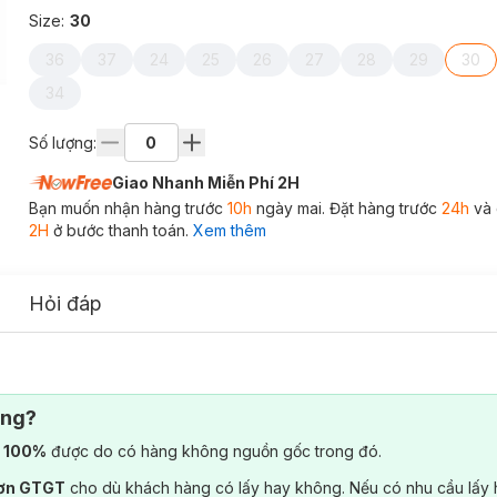
Size
:
30
36
37
24
25
26
27
28
29
30
34
Số lượng:
Giao Nhanh Miễn Phí 2H
Bạn muốn nhận hàng trước
10h
ngày mai. Đặt hàng trước
24h
và 
2H
ở bước thanh toán.
Xem thêm
Hỏi đáp
ông?
) 100%
được do có hàng không nguồn gốc trong đó.
đơn GTGT
cho dù khách hàng có lấy hay không. Nếu có nhu cầu lấy