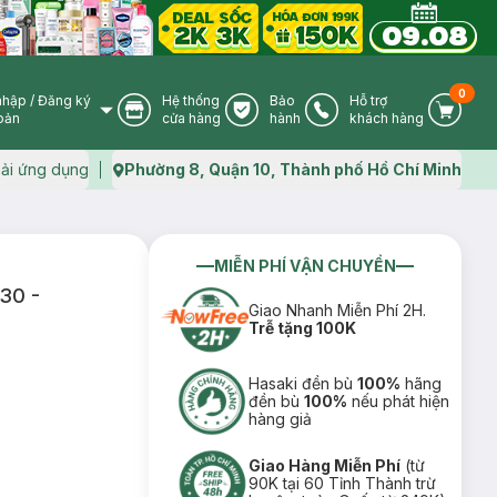
0
nhập
/
Đăng ký
Hệ thống
Bảo
Hỗ trợ
User Icon
Store Icon
Warranty Icon
Phone Icon
Cart I
oản
cửa hàng
hành
khách hàng
ải ứng dụng
Phường 8, Quận 10, Thành phố Hồ Chí Minh
Map icon
MIỄN PHÍ VẬN CHUYỂN
30 -
Giao Nhanh Miễn Phí 2H.
Trễ tặng 100K
Hasaki đền bù
100%
hãng
đền bù
100%
nếu phát hiện
hàng giả
Giao Hàng Miễn Phí
(từ
90K tại 60 Tỉnh Thành trừ