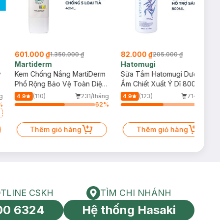
601.000 ₫
82.000 ₫
1.350.000 ₫
205.000 ₫
Martiderm
Hatomugi
y
Kem Chống Nắng MartiDerm
Sữa Tắm Hatomugi Dưỡng
Phổ Rộng Bảo Vệ Toàn Diện
Ẩm Chiết Xuất Ý Dĩ 800ml
40ml
g
(110)
231/tháng
(123)
714/tháng
4.9
4.9
%
62
%
53
%
Thêm giỏ hàng
Thêm giỏ hàng
TLINE CSKH
TÌM CHI NHÁNH
HOTLINE CSKH
Tìm chi nhánh
00 6324
Hệ thống Hasaki
tín toàn cầu