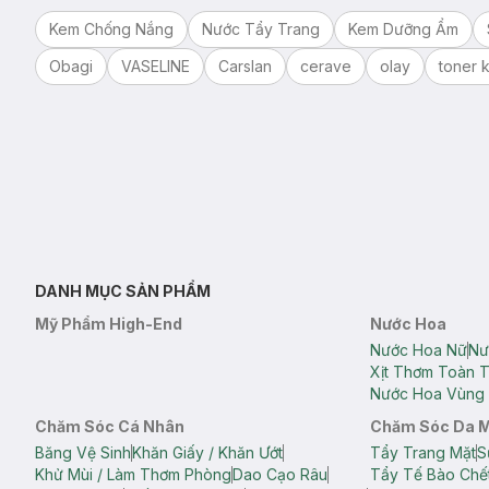
Kem Chống Nắng
Nước Tẩy Trang
Kem Dưỡng Ẩm
Obagi
VASELINE
Carslan
cerave
olay
toner k
DANH MỤC SẢN PHẨM
Mỹ Phẩm High-End
Nước Hoa
Nước Hoa Nữ
Nư
Xịt Thơm Toàn 
Nước Hoa Vùng 
Chăm Sóc Cá Nhân
Chăm Sóc Da 
Băng Vệ Sinh
Khăn Giấy / Khăn Ướt
Tẩy Trang Mặt
S
Khử Mùi / Làm Thơm Phòng
Dao Cạo Râu
Tẩy Tế Bào Chế