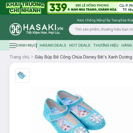
Kem Chống Nắng
Tẩy Trang
Sữa Rửa
Logo
DANH MỤC
HASAKI DEALS
HOT DEALS
THƯƠNG HIỆU
HÀNG 
Hamburger icon
Trang chủ
Giày Búp Bê Công Chúa Disney Biti's Xanh Dươn