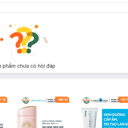
n phẩm chưa có hỏi đáp
7
%
-
40
%
-
31