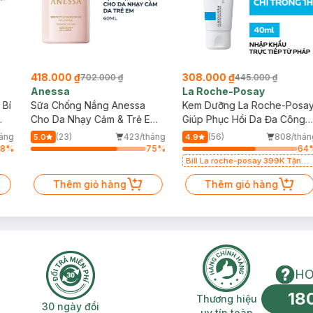
418.000 ₫
308.000 ₫
702.000 ₫
445.000 ₫
Anessa
La Roche-Posay
 Bí
Sữa Chống Nắng Anessa
Kem Dưỡng La Roche-Posa
Cho Da Nhạy Cảm & Trẻ Em
Giúp Phục Hồi Da Đa Công
60ml (Mới)
Dụng 40ml
háng
(23)
423/tháng
(56)
808/thán
5.0
4.9
78
%
75
%
64
Bill La roche-posay 399K Tặng
Gel rửa mặt da dầu nhạy cảm
Thêm giỏ hàng
50ml (SL có hạn)
Thêm giỏ hàng
HO
18
n phí 2H
30 ngày đổi trả miễn phí
Thương hiệu uy 
Thương hiệu
30 ngày đổi
uy tín toàn