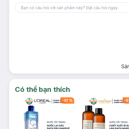
Sả
Có thể bạn thích
-
53
%
-
37
%
-
5