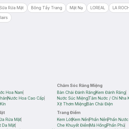
Sữa Rửa Mặt
Bông Tẩy Trang
Mặt Nạ
LOREAL
LA ROC
lairs
Chăm Sóc Răng Miệng
ớc Hoa Nam
Bàn Chải Đánh Răng
Kem Đánh Răng
Thân
Nước Hoa Cao Cấp
Nước Súc Miệng
Tăm Nước / Chỉ Nha 
Kín
Xịt Thơm Miệng
Bàn Chải Điện
Mặt
Trang Điểm
ữa Rửa Mặt
Kem Lót
Kem Nền
Phấn Nền
Phấn Nước
t Da Mặt
Che Khuyết Điểm
Má Hồng
Phấn Phủ