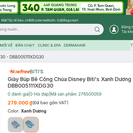
 Mặt
Tẩy tế bào chết
Bioderma
Nước Giặt
Bagsmart
Đăng 
Search icon
Tài kh
T
MỚI VỀ
BÁN CHẠY
CLINIC & SPA
DERMAHAIR
g 30 - DBB005111XDG30
BITI'S
Giày Búp Bê Công Chúa Disney Biti's Xanh Dương 
DBB005111XDG30
0
đánh giá
|
0
Hỏi đáp
|
Mã sản phẩm:
276500059
279.000 ₫
(Đã bao gồm VAT)
Color
:
Xanh Dương