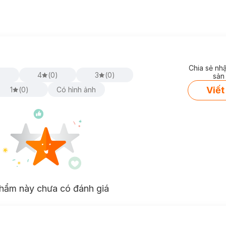
Chia sẻ nh
)
4
(
0
)
3
(
0
)
sản
Viết
1
(
0
)
Có hình ảnh
hẩm này chưa có đánh giá