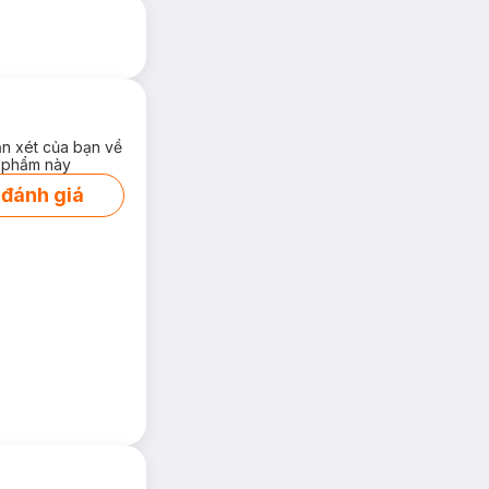
ận xét của bạn về
 phẩm này
 đánh giá