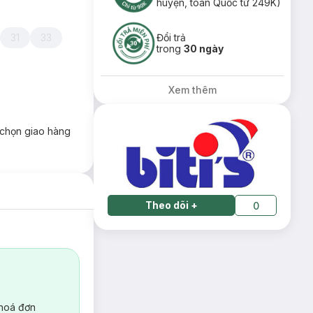
huyện, toàn Quốc từ 249K)
31
33
Đổi trả
trong
30 ngày
Xem thêm
chọn giao hàng
Theo dõi
+
0
 hoá đơn