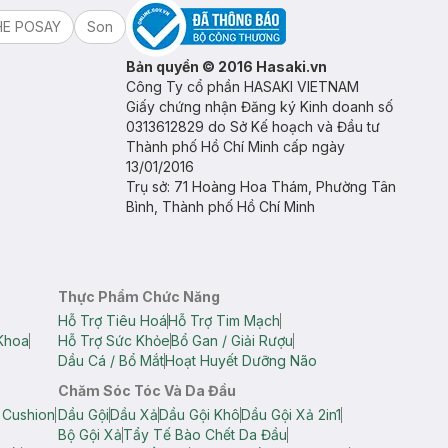
HE POSAY
Son
Bản quyền © 2016 Hasaki.vn
Công Ty cổ phần HASAKI VIETNAM
Giấy chứng nhận Đăng ký Kinh doanh số
0313612829 do Sở Kế hoạch và Đầu tư
Thành phố Hồ Chí Minh cấp ngày
13/01/2016
Trụ sở: 71 Hoàng Hoa Thám, Phường Tân
Bình, Thành phố Hồ Chí Minh
Thực Phẩm Chức Năng
Hỗ Trợ Tiêu Hoá
Hỗ Trợ Tim Mạch
Khoa
Hỗ Trợ Sức Khỏe
Bổ Gan / Giải Rượu
Dầu Cá / Bổ Mắt
Hoạt Huyết Dưỡng Não
Chăm Sóc Tóc Và Da Đầu
 Cushion
Dầu Gội
Dầu Xả
Dầu Gội Khô
Dầu Gội Xả 2in1
Bộ Gội Xả
Tẩy Tế Bào Chết Da Đầu