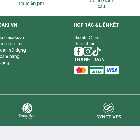
trả miễn phí
cầu
SAKI.VN
HỢP TÁC & LIÊN KẾT
iệu Hasaki.vn
Hasaki Clinic
sách bảo mật
Dermahair
hoản sử dụng
 cẩm nang
facebook
THANH TOÁN
instagram
tiktok
dụng
master card
ATM card
visa card
Synctives
Dermahair