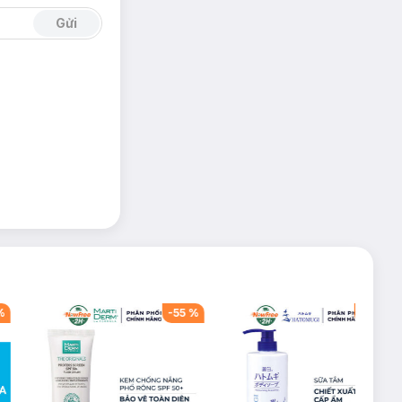
Gửi
%
-
55
%
-
60
%