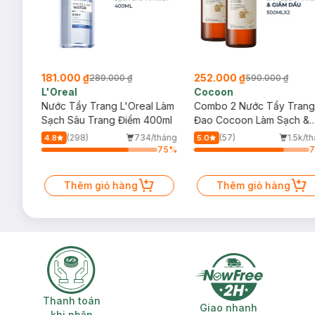
181.000 ₫
252.000 ₫
289.000 ₫
590.000 ₫
L'Oreal
Cocoon
 Trà,
Nước Tẩy Trang L'Oreal Làm
Combo 2 Nước Tẩy Trang
ấp
Sạch Sâu Trang Điểm 400ml
Đao Cocoon Làm Sạch &
Giảm Dầu 500ml
(298)
734/tháng
(57)
1.5k/t
4.8
5.0
11
%
75
%
Thêm giỏ hàng
Thêm giỏ hàng
Thanh toán khi nhận hàng
Giao nhanh miễ
Thanh toán
Giao nhanh
khi nhận