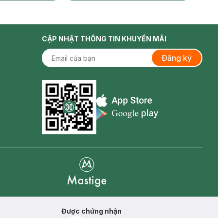
CẬP NHẬT THÔNG TIN KHUYẾN MÃI
Đăng ký
Appstore icon
Goolge Play icon
Mastige
Được chứng nhận