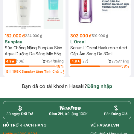
152.000 ₫
302.000 ₫
234.000 ₫
519.000 ₫
Sunplay
L'Oreal
Sữa Chống Nắng Sunplay Skin
Serum L'Oreal Hyaluronic Acid
Aqua Dưỡng Da Sáng Mịn 55g
Cấp Ẩm Sáng Da 30ml
(108)
454/tháng
(27)
275/tháng
4.9
4.9
48
%
58
%
Bill 199K Sunplay tặng Tinh Chất
Chống Nắng 7g trị giá 30K (SL có
hạn)
Bạn đã có tài khoản Hasaki?
Đăng nhập
return
nowfree
price
HỖ TRỢ KHÁCH HÀNG
VỀ HASAKI.VN
Hotline:
1800 6324
Giới thiệu Hasaki.vn