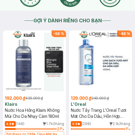
GỢI Ý DÀNH RIÊNG CHO BẠN
-
56
%
-
48
%
192.000 ₫
129.000 ₫
435.000 ₫
249.000 ₫
Klairs
L'Oreal
Nước Hoa Hồng Klairs Không
Nước Tẩy Trang L'Oreal Tươi
Mùi Cho Da Nhạy Cảm 180ml
Mát Cho Da Dầu, Hỗn Hợp
400ml
(148)
1.7k/tháng
(298)
2.1k/tháng
4.8
4.8
21
%
1
%
Bill Klairs từ 299k Tặng Mặt Nạ