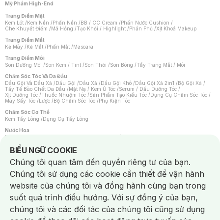
Mỹ Phẩm High-End
Trang Điểm Mặt
Kem Lót
/
Kem Nền
/
Phấn Nền
/
BB / CC Cream
/
Phấn Nước Cushion
/
Che Khuyết Điểm
/
Má Hồng
/
Tạo Khối / Highlight
/
Phấn Phủ
/
Xịt Khoá Makeup
Trang Điểm Mắt
Kẻ Mày
/
Kẻ Mắt
/
Phấn Mắt
/
Mascara
Trang Điểm Môi
Son Dưỡng Môi
/
Son Kem / Tint
/
Son Thỏi
/
Son Bóng
/
Tẩy Trang Mắt / Môi
Chăm Sóc Tóc Và Da Đầu
Dầu Gội Và Dầu Xả
/
Dầu Gội
/
Dầu Xả
/
Dầu Gội Khô
/
Dầu Gội Xả 2in1
/
Bộ Gội Xả
/
Tẩy Tế Bào Chết Da Đầu
/
Mặt Nạ / Kem Ủ Tóc
/
Serum / Dầu Dưỡng Tóc
/
Xịt Dưỡng Tóc
/
Thuốc Nhuộm Tóc
/
Sản Phẩm Tạo Kiểu Tóc
/
Dụng Cụ Chăm Sóc Tóc
/
Máy Sấy Tóc
/
Lược
/
Bộ Chăm Sóc Tóc
/
Phụ Kiện Tóc
Chăm Sóc Cơ Thể
Kem Tẩy Lông
/
Dụng Cụ Tẩy Lông
Nước Hoa
Nước Hoa Nữ
/
Nước Hoa Nam
/
Nước Hoa Cao Cấp
/
Xịt Thơm Toàn Thân
/
Nước Hoa Vùng Kín
Notice about cookies usage
BIỂU NGỮ COOKIE
Chăm Sóc Cá Nhân
Chúng tôi quan tâm đến quyền riêng tư của bạn.
Chống Muỗi
/
Khẩu Trang
/
Máy Massage
/
Mặt Nạ Xông Hơi
/
Nước Rửa Tay
/
Sản Phẩm Chăm Sóc Khác
/
Bàn Chải Đánh Răng
/
Bàn Chải Điện
/
Chúng tôi sử dụng các cookie cần thiết để vận hành
Hỗ Trợ Trắng Răng
/
Kem Đánh Răng
/
Máy Tăm Nước
/
Nước Súc Miệng
/
Tăm / Chỉ Nha Khoa
/
Xịt Thơm Miệng
/
Dung Dịch Vệ Sinh
/
Dưỡng Vùng Kín
/
website của chúng tôi và đồng hành cùng bạn trong
Khăn Ướt Vệ Sinh Vùng Kín
/
Băng Vệ Sinh
/
Tampon
/
Bọt Cạo Râu
/
Dao Cạo Râu
/
Máy Cạo Râu
suốt quá trình điều hướng. Với sự đồng ý của bạn,
Vấn Đề Về Da
chúng tôi và các đối tác của chúng tôi cũng sử dụng
Da Dầu / Lỗ Chân Lông To
/
Da Khô / Mất Nước
/
Da Lão Hóa
/
Da Mụn
/
Da Nhạy Cảm / Kích Ứng
/
Da Xỉn Màu
/
Thâm / Nám / Tàn Nhang
/