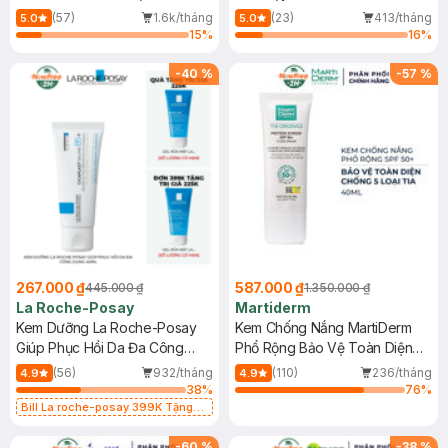
Dầu 500ml
(Mới)
(57)
1.6k/tháng
(23)
413/tháng
5.0
5.0
15
%
16
%
-
40
%
-
57
%
267.000 ₫
587.000 ₫
445.000 ₫
1.350.000 ₫
La Roche-Posay
Martiderm
Kem Dưỡng La Roche-Posay
Kem Chống Nắng MartiDerm
Giúp Phục Hồi Da Đa Công
Phổ Rộng Bảo Vệ Toàn Diện
Dụng 40ml
40ml
(56)
932/tháng
(110)
236/tháng
4.9
4.9
38
%
76
%
Bill La roche-posay 399K Tặng
Gel rửa mặt da dầu nhạy cảm 50ml
(SL có hạn)
-
60
%
-
38
%