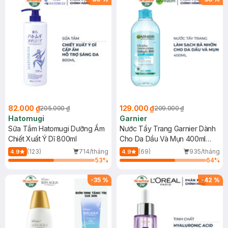
82.000 ₫
129.000 ₫
205.000 ₫
209.000 ₫
Hatomugi
Garnier
Sữa Tắm Hatomugi Dưỡng Ẩm
Nước Tẩy Trang Garnier Dành
Chiết Xuất Ý Dĩ 800ml
Cho Da Dầu Và Mụn 400ml
(Mới)
(123)
714/tháng
(69)
935/tháng
4.9
4.9
53
%
64
%
-
35
%
-
42
%