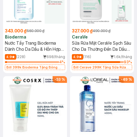
343.000 ₫
327.000 ₫
560.000 ₫
490.000 ₫
Bioderma
CeraVe
Nước Tẩy Trang Bioderma
Sữa Rửa Mặt CeraVe Sạch Sâu
Dành Cho Da Dầu & Hỗn Hợp
Cho Da Thường Đến Da Dầu
500ml
473ml
(228)
698/tháng
(116)
1.6k/tháng
4.9
4.9
4
%
93
%
Bill 399k Bioderma Tặng Bông
Bill Cerave 299K Tặng Sữa Rửa
Tẩy Trang Hộp 50 Miếng (SL có
Mặt Cerave 30ml (SL có hạn)
hạn)
-
53
%
-
49
%