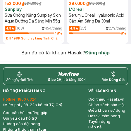
152.000 ₫
297.000 ₫
234.000 ₫
519.000 ₫
Sunplay
L'Oreal
Sữa Chống Nắng Sunplay Skin
Serum L'Oreal Hyaluronic Acid
Aqua Dưỡng Da Sáng Mịn 55g
Cấp Ẩm Sáng Da 30ml
(108)
454/tháng
(27)
279/tháng
4.9
4.9
48
%
8
%
Bill 199K Sunplay tặng Tinh Chất
Chống Nắng 7g trị giá 30K (SL có
hạn)
Bạn đã có tài khoản Hasaki?
Đăng nhập
return
nowfree
price
HỖ TRỢ KHÁCH HÀNG
VỀ HASAKI.VN
Hotline:
1800 6324
Giới thiệu Hasaki.vn
(Miễn phí , 08-22h kể cả T7, CN)
Chính sách bảo mật
Điều khoản sử dụng
Các câu hỏi thường gặp
Hasaki cẩm nang
Gửi yêu cầu hỗ trợ
Tuyển dụng
Hướng dẫn đặt hàng
Liên hệ
Phương thức thanh toán