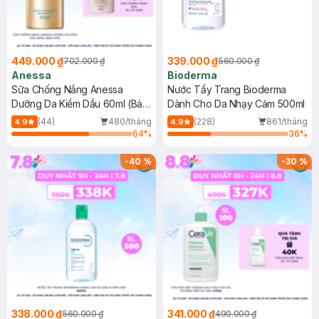
449.000 ₫
339.000 ₫
702.000 ₫
560.000 ₫
Anessa
Bioderma
Sữa Chống Nắng Anessa
Nước Tẩy Trang Bioderma
Dưỡng Da Kiềm Dầu 60ml (Bản
Dành Cho Da Nhạy Cảm 500ml
Mới)
(44)
480/tháng
(228)
861/tháng
4.9
4.9
64
%
36
%
-
40
%
-
30
%
338.000 ₫
341.000 ₫
560.000 ₫
490.000 ₫