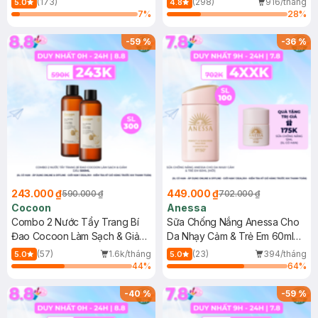
(173)
(298)
916/tháng
5.0
4.8
7
%
28
%
-
59
%
-
36
%
243.000 ₫
449.000 ₫
590.000 ₫
702.000 ₫
Cocoon
Anessa
Combo 2 Nước Tẩy Trang Bí
Sữa Chống Nắng Anessa Cho
Đao Cocoon Làm Sạch & Giảm
Da Nhạy Cảm & Trẻ Em 60ml
Dầu 500ml
(Mới)
(57)
1.6k/tháng
(23)
394/tháng
5.0
5.0
44
%
64
%
-
40
%
-
59
%