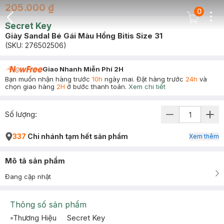
205.000 ₫
0
Dots
Cart Icon
Secret Key
Back Icon
Giày Sandal Bé Gái Màu Hồng Bitis Size 31
(SKU:
276502506
)
Giao Nhanh Miễn Phí 2H
Bạn muốn nhận hàng trước
10h
ngày mai. Đặt hàng trước
24h
và
chọn giao hàng
2H
ở bước thanh toán.
Xem chi tiết
Số lượng:
337
Chi nhánh tạm hết sản phẩm
Xem thêm
Mô tả sản phẩm
Đang cập nhật
Thông số sản phẩm
Thương Hiệu
Secret Key