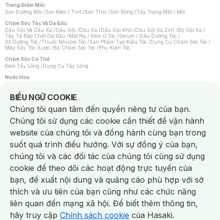
Trang Điểm Môi
Son Dưỡng Môi
/
Son Kem / Tint
/
Son Thỏi
/
Son Bóng
/
Tẩy Trang Mắt / Môi
Chăm Sóc Tóc Và Da Đầu
Dầu Gội Và Dầu Xả
/
Dầu Gội
/
Dầu Xả
/
Dầu Gội Khô
/
Dầu Gội Xả 2in1
/
Bộ Gội Xả
/
Tẩy Tế Bào Chết Da Đầu
/
Mặt Nạ / Kem Ủ Tóc
/
Serum / Dầu Dưỡng Tóc
/
Xịt Dưỡng Tóc
/
Thuốc Nhuộm Tóc
/
Sản Phẩm Tạo Kiểu Tóc
/
Dụng Cụ Chăm Sóc Tóc
/
Máy Sấy Tóc
/
Lược
/
Bộ Chăm Sóc Tóc
/
Phụ Kiện Tóc
Chăm Sóc Cơ Thể
Kem Tẩy Lông
/
Dụng Cụ Tẩy Lông
Nước Hoa
Nước Hoa Nữ
/
Nước Hoa Nam
/
Nước Hoa Cao Cấp
/
Xịt Thơm Toàn Thân
/
Nước Hoa Vùng Kín
Notice about cookies usage
BIỂU NGỮ COOKIE
Chăm Sóc Cá Nhân
Chúng tôi quan tâm đến quyền riêng tư của bạn.
Chống Muỗi
/
Khẩu Trang
/
Máy Massage
/
Mặt Nạ Xông Hơi
/
Nước Rửa Tay
/
Sản Phẩm Chăm Sóc Khác
/
Bàn Chải Đánh Răng
/
Bàn Chải Điện
/
Chúng tôi sử dụng các cookie cần thiết để vận hành
Hỗ Trợ Trắng Răng
/
Kem Đánh Răng
/
Máy Tăm Nước
/
Nước Súc Miệng
/
Tăm / Chỉ Nha Khoa
/
Xịt Thơm Miệng
/
Dung Dịch Vệ Sinh
/
Dưỡng Vùng Kín
/
website của chúng tôi và đồng hành cùng bạn trong
Khăn Ướt Vệ Sinh Vùng Kín
/
Băng Vệ Sinh
/
Tampon
/
Bọt Cạo Râu
/
Dao Cạo Râu
/
Máy Cạo Râu
suốt quá trình điều hướng. Với sự đồng ý của bạn,
Vấn Đề Về Da
chúng tôi và các đối tác của chúng tôi cũng sử dụng
Da Dầu / Lỗ Chân Lông To
/
Da Khô / Mất Nước
/
Da Lão Hóa
/
Da Mụn
/
Da Nhạy Cảm / Kích Ứng
/
Da Xỉn Màu
/
Thâm / Nám / Tàn Nhang
/
cookie để theo dõi các hoạt động trực tuyến của
Quầng Thâm & Bọng Mắt
/
Sẹo
/
Viêm Da Cơ Địa
bạn, đề xuất nội dung và quảng cáo phù hợp với sở
Dụng Cụ / Phụ Kiện Chăm Sóc Da
Chat i
Bông Tẩy Trang
/
Khăn Lau Mặt Khô
/
Dụng Cụ / Máy Rửa Mặt
/
Máy Chăm Sóc Da
/
thích và ưu tiên của bạn cũng như các chức năng
Dụng Cụ Chăm Sóc Khác
liên quan đến mạng xã hội. Để biết thêm thông tin,
hãy truy cập
Chính sách cookie
của Hasaki.