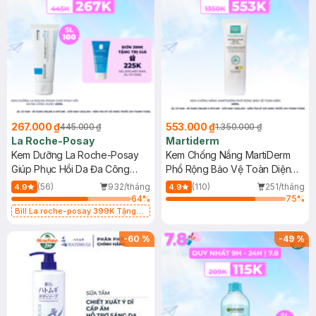
267.000 ₫
553.000 ₫
445.000 ₫
1.350.000 ₫
La Roche-Posay
Martiderm
Kem Dưỡng La Roche-Posay
Kem Chống Nắng MartiDerm
Giúp Phục Hồi Da Đa Công
Phổ Rộng Bảo Vệ Toàn Diện
Dụng 40ml
40ml
(56)
932/tháng
(110)
251/tháng
4.9
4.9
64
%
75
%
Bill La roche-posay 399K Tặng
Gel rửa mặt da dầu nhạy cảm 50ml
(SL có hạn)
-
60
%
-
49
%