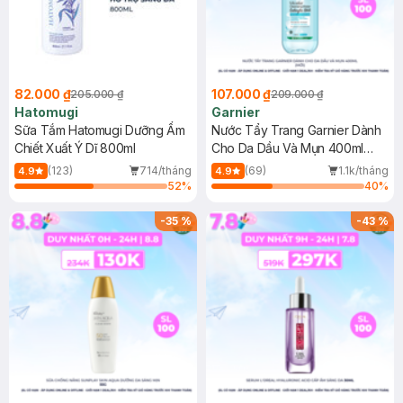
82.000 ₫
107.000 ₫
205.000 ₫
209.000 ₫
Hatomugi
Garnier
Sữa Tắm Hatomugi Dưỡng Ẩm
Nước Tẩy Trang Garnier Dành
Chiết Xuất Ý Dĩ 800ml
Cho Da Dầu Và Mụn 400ml
(Mới)
(123)
714/tháng
(69)
1.1k/tháng
4.9
4.9
52
%
40
%
-
35
%
-
43
%