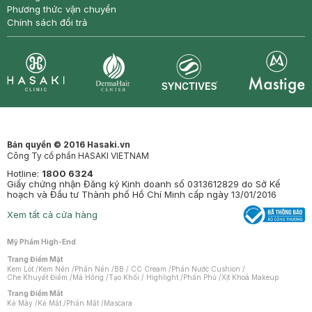
Phương thức vận chuyển
Chính sách đổi trả
Synctives
Clinic
Dermahair
Mastige
Bản quyền © 2016 Hasaki.vn
Công Ty cổ phần HASAKI VIETNAM
Hotline:
1800 6324
Giấy chứng nhận Đăng ký Kinh doanh số 0313612829 do Sở Kế
hoạch và Đầu tư Thành phố Hồ Chí Minh cấp ngày 13/01/2016
Xem tất cả cửa hàng
Mỹ Phẩm High-End
Trang Điểm Mặt
Kem Lót
/
Kem Nền
/
Phấn Nền
/
BB / CC Cream
/
Phấn Nước Cushion
/
Che Khuyết Điểm
/
Má Hồng
/
Tạo Khối / Highlight
/
Phấn Phủ
/
Xịt Khoá Makeup
Trang Điểm Mắt
Kẻ Mày
/
Kẻ Mắt
/
Phấn Mắt
/
Mascara