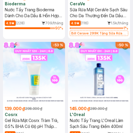
Bioderma
CeraVe
Nước Tẩy Trang Bioderma
Sữa Rửa Mặt CeraVe Sạch Sâu
Dành Cho Da Dầu & Hỗn Hợp
Cho Da Thường Đến Da Dầu
500ml
473ml
(228)
709/tháng
(116)
1.5k/tháng
4.9
4.9
90
%
1
%
Bill Cerave 299K Tặng Sữa Rửa
Mặt Cerave 30ml (SL có hạn)
-
53
%
-
50
%
139.000 ₫
145.000 ₫
298.000 ₫
289.000 ₫
Cosrx
L'Oreal
Gel Rửa Mặt Cosrx Tràm Trà,
Nước Tẩy Trang L'Oreal Làm
0.5% BHA Có Độ pH Thấp
Sạch Sâu Trang Điểm 400ml
150ml