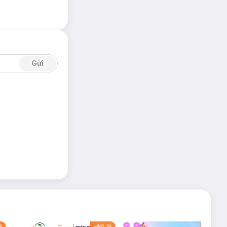
Gửi
%
-
60
%
-
42
%