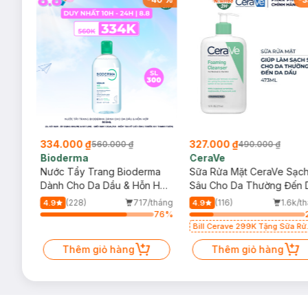
334.000 ₫
327.000 ₫
560.000 ₫
490.000 ₫
Bioderma
CeraVe
rma
Nước Tẩy Trang Bioderma
Sữa Rửa Mặt CeraVe Sạc
m
Dành Cho Da Dầu & Hỗn Hợp
Sâu Cho Da Thường Đến 
500ml
Dầu 473ml
/tháng
(228)
717/tháng
(116)
1.6k/t
4.9
4.9
12
%
76
%
Bill Cerave 299K Tặng Sữa Rử
Mặt Cerave 30ml (SL có hạn)
Thêm giỏ hàng
Thêm giỏ hàng