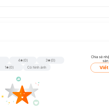
Chia sẻ nh
)
4
(
0
)
3
(
0
)
sản
Viết
1
(
0
)
Có hình ảnh