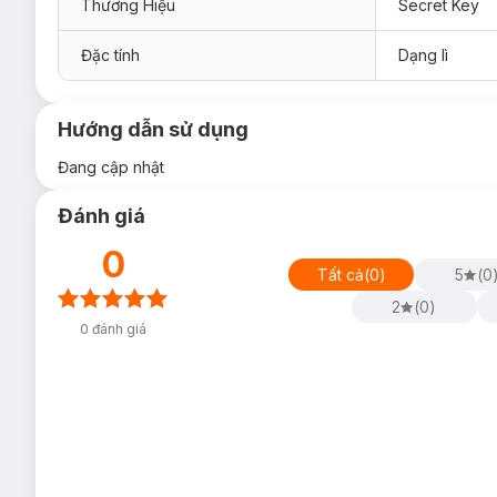
Thương Hiệu
Secret Key
Đặc tính
Dạng lì
Hướng dẫn sử dụng
Đang cập nhật
Đánh giá
0
Tất cả
(
0
)
5
(
0
2
(
0
)
0
đánh giá