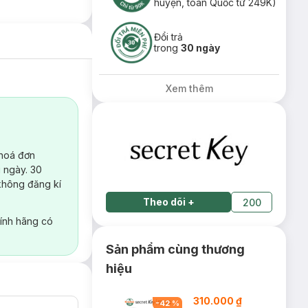
huyện, toàn Quốc từ 249K)
Đổi trả
trong
30 ngày
Xem thêm
 hoá đơn
 ngày. 30
không đăng kí
Theo dõi
+
200
ính hãng có
Sản phẩm cùng thương
hiệu
310.000 ₫
-
42
%