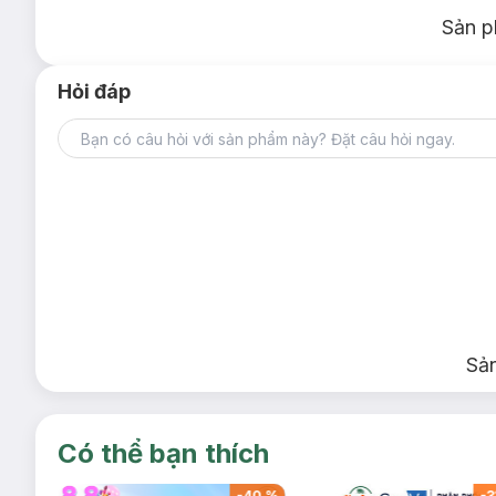
Sản p
Hỏi đáp
Sả
Có thể bạn thích
-
39
%
-
40
%
-
3