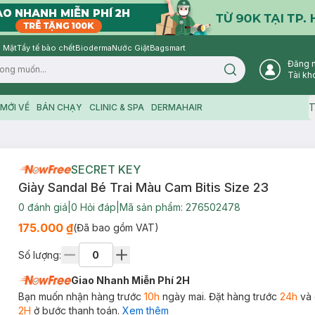
 Mặt
Tẩy tế bào chết
Bioderma
Nước Giặt
Bagsmart
Đăng 
Search icon
Tài kh
T
MỚI VỀ
BÁN CHẠY
CLINIC & SPA
DERMAHAIR
SECRET KEY
Giày Sandal Bé Trai Màu Cam Bitis Size 23
0
đánh giá
|
0
Hỏi đáp
|
Mã sản phẩm:
276502478
175.000 ₫
(Đã bao gồm VAT)
Số lượng:
Giao Nhanh Miễn Phí 2H
Bạn muốn nhận hàng trước
10h
ngày mai. Đặt hàng trước
24h
và 
2H
ở bước thanh toán.
Xem thêm