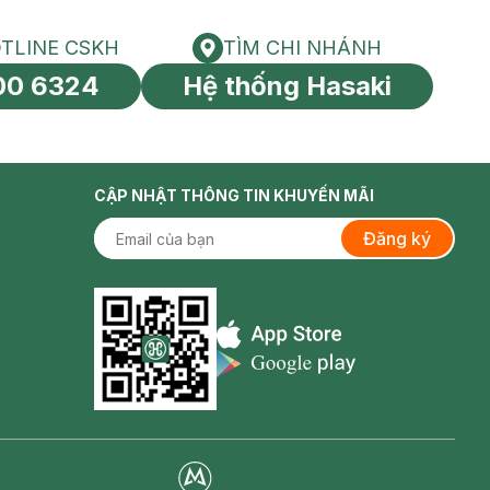
TLINE CSKH
TÌM CHI NHÁNH
HOTLINE CSKH
Tìm chi nhánh
00 6324
Hệ thống Hasaki
tín toàn cầu
CẬP NHẬT THÔNG TIN KHUYẾN MÃI
Đăng ký
Appstore icon
Goolge Play icon