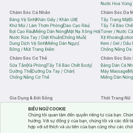
Nước Hoa Vùng 
Chăm Sóc Cá Nhân
Chăm Sóc Da 
Băng Vệ Sinh
Khăn Giấy / Khăn Ướt
Tẩy Trang Mặt
S
Khử Mùi / Làm Thơm Phòng
Dao Cạo Râu
Tẩy Tế Bào Chế
Bọt Cạo Râu
Miếng Dán Nóng
Mặt Nạ Xông Hơi
Toner / Nước C
Nước Rửa Tay / Diệt Khuẩn
Chống Muỗi
Xịt Khoáng
Lotio
Dung Dịch Vệ Sinh
Miếng Dán Ngực
Kem / Gel / Dầu
Bông / Mút Trang Điểm
Chống Nắng Da 
Chăm Sóc Cơ Thể
Chăm Sóc Sức
Sữa Tắm
Xà Phòng
Tẩy Tế Bào Chết Body
Băng Dán Cá Nh
Dưỡng Thể
Dưỡng Da Tay / Chân
Máy Massage
Mặ
Chống Nắng Cơ Thể
Miếng Dán Nón
Gia Dụng & Đời Sống
Thời Trang Nữ
Khăn Tắm
Bông Tắm / Phụ Kiện Tắm
Áo Crop Top N
Notice about cookies usage
Cookie Consent
BIỂU NGỮ COOKIE
Phụ Kiện Điện Thoại
Quạt Cầm Tay / Quạt Mini
Áo Thun Nữ
Áo 
Chúng tôi quan tâm đến quyền riêng tư của bạn. Chún
Khử Mùi / Làm Thơm Phòng
Nước Giặt
Nước Xả
Quần Lót Nữ
Quầ
hướng. Với sự đồng ý của bạn, chúng tôi và các đối 
Balo
Túi Xách
hợp với sở thích và ưu tiên của bạn cũng như các chứ
Balo Laptop
Balo Du Lịch
Túi Tote
Túi Đe