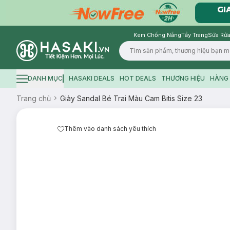
Kem Chống Nắng
Tẩy Trang
Sữa Rửa
Logo
DANH MỤC
HASAKI DEALS
HOT DEALS
THƯƠNG HIỆU
HÀNG 
Hamburger icon
Trang chủ
Giày Sandal Bé Trai Màu Cam Bitis Size 23
Thêm vào danh sách yêu thích