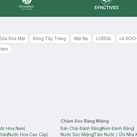
Synctives
Dermahair
Sữa Rửa Mặt
Bông Tẩy Trang
Mặt Nạ
LOREAL
LA ROC
lairs
Chăm Sóc Răng Miệng
ớc Hoa Nam
Bàn Chải Đánh Răng
Kem Đánh Răng
Thân
Nước Hoa Cao Cấp
Nước Súc Miệng
Tăm Nước / Chỉ Nha 