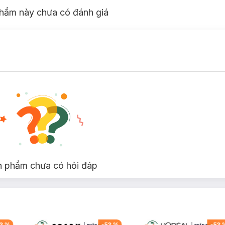
hẩm này chưa có đánh giá
n phẩm chưa có hỏi đáp
3
%
-
53
%
-
53