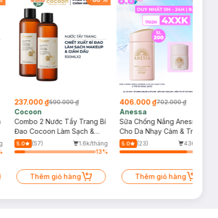
237.000 ₫
406.000 ₫
590.000 ₫
702.000 ₫
Cocoon
Anessa
m
Combo 2 Nước Tẩy Trang Bí
Sữa Chống Nắng Anessa
Đao Cocoon Làm Sạch &
Cho Da Nhạy Cảm & Trẻ Em
Giảm Dầu 500ml
60ml (Mới)
g
(57)
1.6k/tháng
(23)
436/tháng
5.0
5.0
%
13
%
84
%
Thêm giỏ hàng
Thêm giỏ hàng