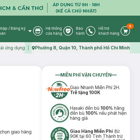
0
nhập
/
Đăng ký
Hệ thống
Bảo
Hỗ trợ
User Icon
Store Icon
Warranty Icon
Phone Icon
Cart I
oản
cửa hàng
hành
khách hàng
ải ứng dụng
Phường 8, Quận 10, Thành phố Hồ Chí Minh
Map icon
MIỄN PHÍ VẬN CHUYỂN
Giao Nhanh Miễn Phí 2H.
Trễ tặng 100K
Hasaki đền bù
100%
hãng
đền bù
100%
nếu phát hiện
hàng giả
Giao Hàng Miễn Phí
(từ
chọn giao hàng
90K tại 60 Tỉnh Thành trừ