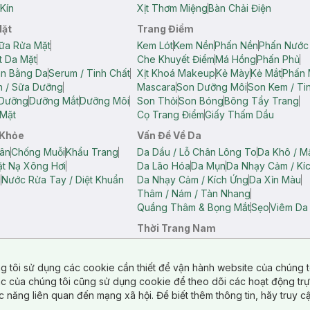
Kín
Xịt Thơm Miệng
Bàn Chải Điện
Mặt
Trang Điểm
ữa Rửa Mặt
Kem Lót
Kem Nền
Phấn Nền
Phấn Nước
t Da Mặt
Che Khuyết Điểm
Má Hồng
Phấn Phủ
ân Bằng Da
Serum / Tinh Chất
Xịt Khoá Makeup
Kẻ Mày
Kẻ Mắt
Phấn 
n / Sữa Dưỡng
Mascara
Son Dưỡng Môi
Son Kem / Tin
 Dưỡng
Dưỡng Mắt
Dưỡng Môi
Son Thỏi
Son Bóng
Bông Tẩy Trang
Mặt
Cọ Trang Điểm
Giấy Thấm Dầu
 Khỏe
Vấn Đề Về Da
ân
Chống Muỗi
Khẩu Trang
Da Dầu / Lỗ Chân Lông To
Da Khô / M
t Nạ Xông Hơi
Da Lão Hóa
Da Mụn
Da Nhạy Cảm / Kí
g
Nước Rửa Tay / Diệt Khuẩn
Da Nhạy Cảm / Kích Ứng
Da Xỉn Màu
Thâm / Nám / Tàn Nhang
Quầng Thâm & Bọng Mắt
Sẹo
Viêm Da
Thời Trang Nam
ữ
Áo Hai Dây Nữ
Áo Polo Nữ
Áo Polo Nam
Áo Thun Nam
Áo Tank T
Tank Top Nữ
Quần Dài Nữ
Quần Lót Nam
Quần Short Nam
g tôi sử dụng các cookie cần thiết để vận hành website của chúng t
n Short Nữ
tác của chúng tôi cũng sử dụng cookie để theo dõi các hoạt động tr
c năng liên quan đến mạng xã hội. Để biết thêm thông tin, hãy truy 
o Chéo
Túi Du Lịch