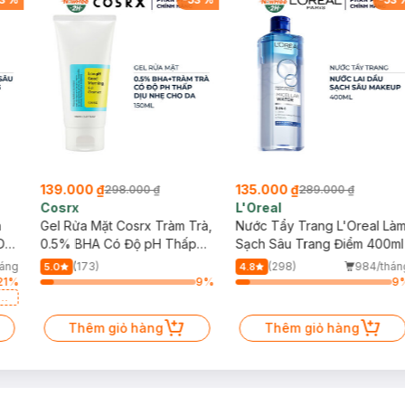
139.000 ₫
135.000 ₫
298.000 ₫
289.000 ₫
Cosrx
L'Oreal
h
Gel Rửa Mặt Cosrx Tràm Trà,
Nước Tẩy Trang L'Oreal Là
Da
0.5% BHA Có Độ pH Thấp
Sạch Sâu Trang Điểm 400ml
150ml
háng
(173)
(298)
984/thán
5.0
4.8
21
%
9
%
9
a
Thêm giỏ hàng
Thêm giỏ hàng