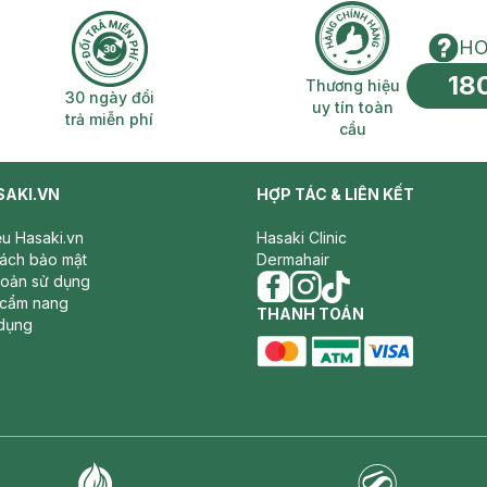
HO
18
n phí 2H
30 ngày đổi trả miễn phí
Thương hiệu uy 
Thương hiệu
30 ngày đổi
uy tín toàn
trả miễn phí
cầu
SAKI.VN
HỢP TÁC & LIÊN KẾT
iệu Hasaki.vn
Hasaki Clinic
sách bảo mật
Dermahair
hoản sử dụng
 cẩm nang
facebook
THANH TOÁN
instagram
tiktok
dụng
master card
ATM card
visa card