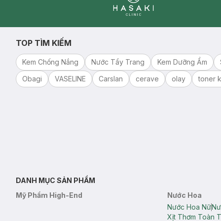
Clinic
TOP TÌM KIẾM
Kem Chống Nắng
Nước Tẩy Trang
Kem Dưỡng Ẩm
Obagi
VASELINE
Carslan
cerave
olay
toner k
DANH MỤC SẢN PHẨM
Mỹ Phẩm High-End
Nước Hoa
Nước Hoa Nữ
Nư
Xịt Thơm Toàn 