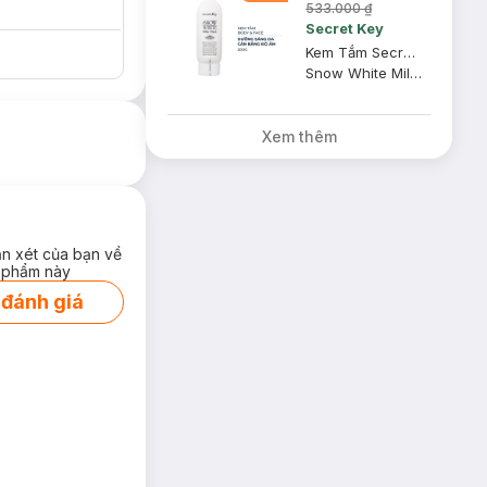
533.000 ₫
Secret Key
Kem Tắm Secret Key Dưỡng Sáng Da Mặt Và Cơ Thể 200g
Snow White Milky Pack
Xem thêm
ận xét của bạn về
 phẩm này
 đánh giá