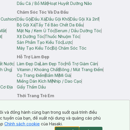
Dầu Cá / Bổ Mắt
Hoạt Huyết Dưỡng Não
Chăm Sóc Tóc Và Da Đầu
 Cushion
Dầu Gội
Dầu Xả
Dầu Gội Khô
Dầu Gội Xả 2in1
Bộ Gội Xả
Tẩy Tế Bào Chết Da Đầu
Mắt
Mặt Nạ / Kem Ủ Tóc
Serum / Dầu Dưỡng Tóc
t
Xịt Dưỡng Tóc
Thuốc Nhuộm Tóc
Sản Phẩm Tạo Kiểu Tóc
Lược
Máy Tạo Kiểu Tóc
Bộ Chăm Sóc Tóc
Hỗ Trợ Làm Đẹp
ất Nước
Làm Đẹp Da
Làm Đẹp Tóc
Hỗ Trợ Giảm Cân
ch Ứng
Vitamin / Khoáng Chất
Bông / Mút Trang Điểm
Cọ Trang Điểm
Bấm Mi
Mi Giả
Miếng Dán Kích Mí
Nhíp / Dao Cạo
 Cơ Địa
Giấy Thấm Dầu
Thời Trang Trẻ Em
op Nam
Áo Dây Trẻ Em
Áo Thun Trẻ Em
Áo Sát Nách Trẻ Em
Quần Short Trẻ Em
ôi và đồng hành cùng bạn trong suốt quá trình điều
ực tuyến của bạn, đề xuất nội dung và quảng cáo phù
cập
Chính sách cookie
của Hasaki.