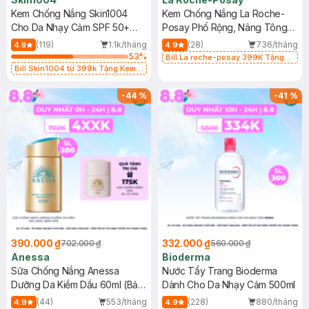
Kem Chống Nắng Skin1004
Kem Chống Nắng La Roche-
Cho Da Nhạy Cảm SPF 50+
Posay Phổ Rộng, Nâng Tông
50ml
Kiềm Dầu 50ml
(119)
1.1k/tháng
(28)
736/tháng
4.8
4.9
53
%
Bill La roche-posay 399K Tặng
Bill Skin1004 từ 399k Tặng Kem
Gel rửa mặt da dầu nhạy cảm 50ml
Chống Nắng Cho Da Nhạy Cảm
(SL có hạn)
SPF 50+ 20ml (SL Có Hạn)
-
44
%
-
41
%
390.000 ₫
332.000 ₫
702.000 ₫
560.000 ₫
Anessa
Bioderma
Sữa Chống Nắng Anessa
Nước Tẩy Trang Bioderma
Dưỡng Da Kiềm Dầu 60ml (Bản
Dành Cho Da Nhạy Cảm 500ml
Mới)
(44)
553/tháng
(228)
880/tháng
4.9
4.9