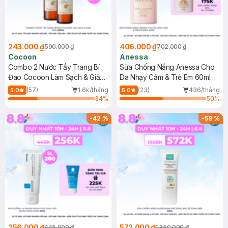
243.000 ₫
406.000 ₫
590.000 ₫
702.000 ₫
Cocoon
Anessa
Combo 2 Nước Tẩy Trang Bí
Sữa Chống Nắng Anessa Cho
Đao Cocoon Làm Sạch & Giảm
Da Nhạy Cảm & Trẻ Em 60ml
Dầu 500ml
(Mới)
(57)
1.6k/tháng
(23)
436/tháng
5.0
5.0
34
%
50
%
-
42
%
-
58
%
256.000 ₫
572.000 ₫
445.000 ₫
1.350.000 ₫