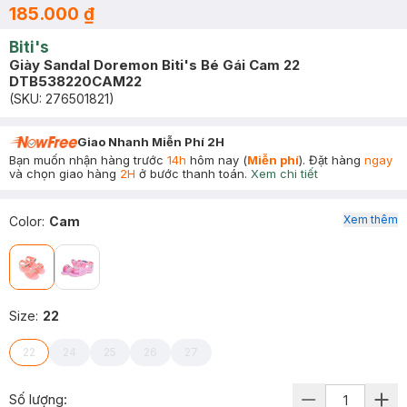
185.000 ₫
Biti's
Giày Sandal Doremon Biti's Bé Gái Cam 22
DTB538220CAM22
(SKU:
276501821
)
Giao Nhanh Miễn Phí 2H
Bạn muốn nhận hàng trước
14h
hôm nay (
Miễn phí
). Đặt hàng
ngay
và chọn giao hàng
2H
ở bước thanh toán.
Xem chi tiết
Xem thêm
Color
:
Cam
Size
:
22
22
24
25
26
27
Số lượng: