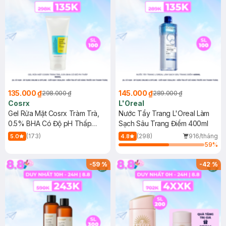
135.000 ₫
145.000 ₫
298.000 ₫
289.000 ₫
Cosrx
L'Oreal
Gel Rửa Mặt Cosrx Tràm Trà,
Nước Tẩy Trang L'Oreal Làm
0.5% BHA Có Độ pH Thấp
Sạch Sâu Trang Điểm 400ml
150ml
(173)
(298)
916/tháng
5.0
4.8
59
%
-
59
%
-
42
%