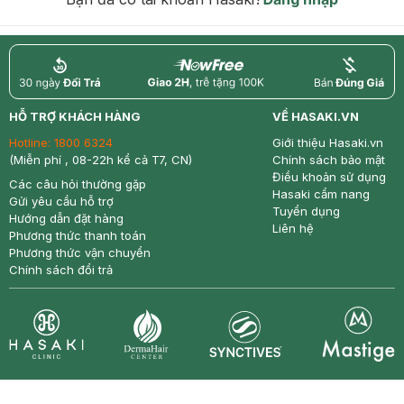
return
nowfree
price
HỖ TRỢ KHÁCH HÀNG
VỀ HASAKI.VN
Hotline:
1800 6324
Giới thiệu Hasaki.vn
(Miễn phí , 08-22h kể cả T7, CN)
Chính sách bảo mật
Điều khoản sử dụng
Các câu hỏi thường gặp
Hasaki cẩm nang
Gửi yêu cầu hỗ trợ
Tuyển dụng
Hướng dẫn đặt hàng
Liên hệ
Phương thức thanh toán
Phương thức vận chuyển
Chính sách đổi trả
Synctives
Clinic
Dermahair
Mastige