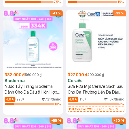
75
%
19
%
-
41
%
-
33
%
332.000 ₫
327.000 ₫
560.000 ₫
490.000 ₫
Bioderma
CeraVe
Nước Tẩy Trang Bioderma
Sữa Rửa Mặt CeraVe Sạch Sâu
Dành Cho Da Dầu & Hỗn Hợp
Cho Da Thường Đến Da Dầu
500ml
473ml
(228)
721/tháng
(116)
1.6k/tháng
4.9
4.9
19
%
1
%
Bill Cerave 299K Tặng Sữa Rửa
Mặt Cerave 30ml (SL có hạn)
-
55
%
-
50
%