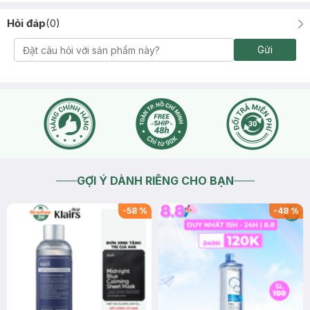
Hỏi đáp
(
0
)
Gửi
GỢI Ý DÀNH RIÊNG CHO BẠN
-
58
%
-
48
%