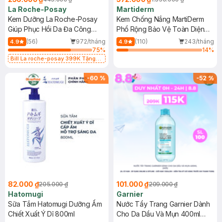
La Roche-Posay
Martiderm
Kem Dưỡng La Roche-Posay
Kem Chống Nắng MartiDerm
Giúp Phục Hồi Da Đa Công
Phổ Rộng Bảo Vệ Toàn Diện
Dụng 40ml
40ml
(56)
972/tháng
(110)
243/tháng
4.9
4.9
75
%
14
%
Bill La roche-posay 399K Tặng
Gel rửa mặt da dầu nhạy cảm 50ml
(SL có hạn)
-
60
%
-
52
%
82.000 ₫
101.000 ₫
205.000 ₫
209.000 ₫
Hatomugi
Garnier
Sữa Tắm Hatomugi Dưỡng Ẩm
Nước Tẩy Trang Garnier Dành
Chiết Xuất Ý Dĩ 800ml
Cho Da Dầu Và Mụn 400ml