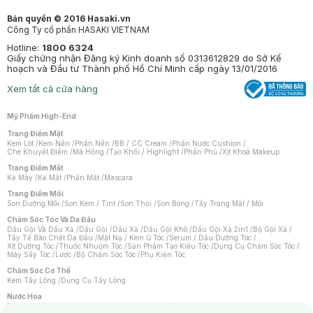
Bản quyền © 2016 Hasaki.vn
Công Ty cổ phần HASAKI VIETNAM
Hotline:
1800 6324
Giấy chứng nhận Đăng ký Kinh doanh số 0313612829 do Sở Kế
hoạch và Đầu tư Thành phố Hồ Chí Minh cấp ngày 13/01/2016
Xem tất cả cửa hàng
Mỹ Phẩm High-End
Trang Điểm Mặt
Kem Lót
/
Kem Nền
/
Phấn Nền
/
BB / CC Cream
/
Phấn Nước Cushion
/
Che Khuyết Điểm
/
Má Hồng
/
Tạo Khối / Highlight
/
Phấn Phủ
/
Xịt Khoá Makeup
Trang Điểm Mắt
Kẻ Mày
/
Kẻ Mắt
/
Phấn Mắt
/
Mascara
Trang Điểm Môi
Son Dưỡng Môi
/
Son Kem / Tint
/
Son Thỏi
/
Son Bóng
/
Tẩy Trang Mắt / Môi
Chăm Sóc Tóc Và Da Đầu
Dầu Gội Và Dầu Xả
/
Dầu Gội
/
Dầu Xả
/
Dầu Gội Khô
/
Dầu Gội Xả 2in1
/
Bộ Gội Xả
/
Tẩy Tế Bào Chết Da Đầu
/
Mặt Nạ / Kem Ủ Tóc
/
Serum / Dầu Dưỡng Tóc
/
Xịt Dưỡng Tóc
/
Thuốc Nhuộm Tóc
/
Sản Phẩm Tạo Kiểu Tóc
/
Dụng Cụ Chăm Sóc Tóc
/
Máy Sấy Tóc
/
Lược
/
Bộ Chăm Sóc Tóc
/
Phụ Kiện Tóc
Chăm Sóc Cơ Thể
Kem Tẩy Lông
/
Dụng Cụ Tẩy Lông
Nước Hoa
Nước Hoa Nữ
/
Nước Hoa Nam
/
Nước Hoa Cao Cấp
/
Xịt Thơm Toàn Thân
/